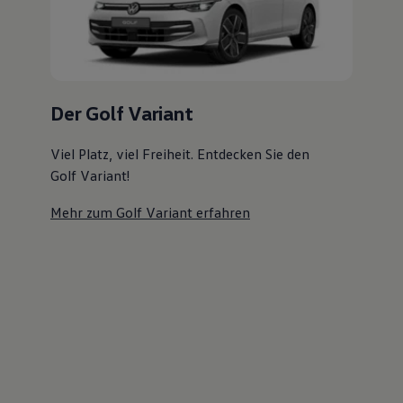
Magazin
Viel Platz, viel Freiheit. Entdecken Sie den
Lifestyle
Golf Variant!
Transport
Familie
Elektromobilität
Mehr zum Golf Variant erfahren
Volkswagen R
Pannen- und Unfallhilfe
Volkswagen Kundenbetreuung
Der ID.7 Tourer