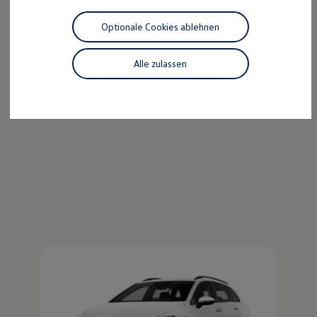
Der ID.4
Motorenöl und Flüssigkeiten
Räder und Reifen
Optionale Cookies ablehnen
Pannen- und Unfallhilfe
Kraftvoll wie ein SUV, nachhaltig wie ein ID.
Economy Service
Entdecken Sie den ID.4!
Volkswagen Teile
Alle zulassen
Zubehör
Mehr zum ID.4 erfahren
Modellspezifisches Zubehör
Schutz und Pflege
Transport
Entertainment und Elektronik
Individualisieren
Wallbox und Ladekabel
Digitale Extras
Dienste für Ihr Modell finden
Volkswagen Apps, Login und Shop
Handy und Fahrzeug verbinden
Updates für Software, Karten und Radio
Über Ihr Auto
Vorgängermodelle
Kundeninformationen
Volkswagen Kundenbetreuung
Warn- und Kontrollleuchten
Assistenzsysteme
Der Golf Variant
Digitale Betriebsanleitung
Live Beratung