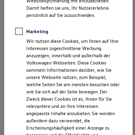
Websiteoptimierung mit einzubeziehen.
Elektrofahrzeugkonzepte
Damit helfen sie uns, Ihr Nutzererlebnis
ID. EVERY1
Reichweite
persönlich auf Sie zuzuschneiden.
Reichweite der ID. Modelle
Der neue ID.3 Neo
Reichweite im Winter
Rekuperation
Marketing
So geht neu. Klar im Design. Stark im Alltag.
Laden
Wir nutzen diese Cookies, um Ihnen auf Ihre
Laden unterwegs
Entdecken Sie jetzt den neuen ID.3 Neo!
Laden Zuhause
Interessen zugeschnittene Werbung
Ladestationen finden
Mehr zum ID.3 Neo erfahren
anzuzeigen, innerhalb und außerhalb der
Ladezeitensimulator
Volkswagen Webseiten. Diese Cookies
Batterie
Sicherheit
sammeln Informationen darüber, wie Sie
Garantie und Lebensdauer
unsere Webseite nutzen, zum Beispiel,
Nachhaltigkeit
welche Seiten Sie am meisten besuchen oder
Technologie
Kosten und Kauf
wie Sie sich auf der Seite bewegen. Der
Verbrauchskosten
Zweck dieser Cookies ist es, Ihnen für Sie
Kaufoptionen
relevantere und an Ihre Interessen
E-Auto-Förderung
Software und Konnektivität
angepasste Inhalte anzubieten. Sie werden
Die ID. Software 6
außerdem dazu verwendet, die
ID. Software Versionen und Updates
Erscheinungshäufigkeit einer Anzeige zu
Digitale Extras
Schnittstellen zu Ihrem ID.