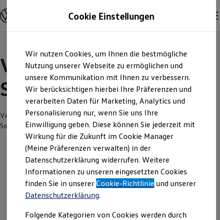
Modelle und Konfigurator
Cookie Einstellungen
Konfigurator
Modelle vergleichen
Konfiguration laden
Zum
Zum
Autosuche
Wir nutzen Cookies, um Ihnen die bestmögliche
Hauptinhalt
Footer
Elektroautos
Volkswagen Modelle |
springen
springen
Nutzung unserer Webseite zu ermöglichen und
ENERGY Sondermodelle
Nutzfahrzeuge
unsere Kommunikation mit Ihnen zu verbessern.
Siegfried Erkner & Sohn
SUV und CUV
Wir berücksichtigen hierbei Ihre Präferenzen und
Familienautos
verarbeiten Daten für Marketing, Analytics und
Kombis
Kompaktwagen
Personalisierung nur, wenn Sie uns Ihre
Verantwortlich für die Inhalte auf dieser Seite ist die Siegfried Erkner &
Sportwagen
Einwilligung geben. Diese können Sie jederzeit mit
Sohn GmbH
(
Impressum & Rechtliches
)
Schnell verfügbare Fahrzeuge
Angebote und Produkte
Wirkung für die Zukunft im Cookie Manager
Aktuelle Angebote
(Meine Präferenzen verwalten) in der
E-Auto-Förderung
Datenschutzerklärung widerrufen. Weitere
Volkswagen Marktplatz
Informationen zu unseren eingesetzten Cookies
Die ENERGY Sondermodelle
Junge Gebrauchtwagen und Gebrauchtwagen
finden Sie in unserer
Cookie-Richtlinie
und unserer
Volkswagen Zertifizierte Gebrauchtwagen
Datenschutzerklärung
.
Elektromobilität bei Gebrauchtwagen
Zubehör- und Serviceangebote
Folgende Kategorien von Cookies werden durch
Saisonangebote