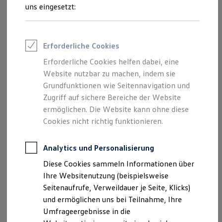
Reifenpakete
uns eingesetzt:
Leasing
Leasing-Angebote
Gebrauchtwagen Leasing
Junge Gebrauchtwagen-Leasing
Erforderliche Cookies
Elektroauto Leasing
Der Polo
Kleinwagen-Leasing
Erforderliche Cookies helfen dabei, eine
Leasing ohne Anzahlung
Website nutzbar zu machen, indem sie
Kompakt, wendig und voller Möglichkeiten.
Finanzierung
Autokredit mit Schlussrate
Grundfunktionen wie Seitennavigation und
Entdecken Sie den Polo.
Versicherungen und Garantien
Zugriff auf sichere Bereiche der Website
Kfz-Versicherung
Mehr zum Polo erfahren
ermöglichen. Die Website kann ohne diese
Restschuldversicherungen
Garantien
Cookies nicht richtig funktionieren.
Wartungsverträge
Geschäftskunden
Professional Class bei Volkswagen
Analytics und Personalisierung
Großkunden
Diese Cookies sammeln Informationen über
Behörden
Direktkunden
Ihre Websitenutzung (beispielsweise
Sonderfahrzeuge
Seitenaufrufe, Verweildauer je Seite, Klicks)
Anpfiff zum Gewinn
und ermöglichen uns bei Teilnahme, Ihre
Elektromobilität
Elektroautos
Umfrageergebnisse in die
ID. Tutorials