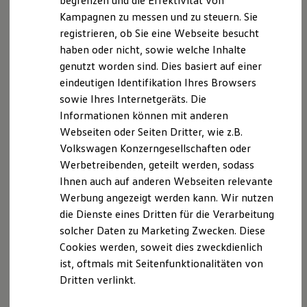
begrenzen und die Effektivität von
Hybridautos
Kampagnen zu messen und zu steuern. Sie
Marke und Erlebnis
Der T-Cross
registrieren, ob Sie eine Webseite besucht
Volkswagen R und R Experience
R-Modelle
haben oder nicht, sowie welche Inhalte
R Experience
Wendig, flexibel, vielseitig. Entdecken Sie den
genutzt worden sind. Dies basiert auf einer
Driving Experience
T‑Cross.
eindeutigen Identifikation Ihres Browsers
Volkswagen entdecken
Werkbesichtigung
sowie Ihres Internetgeräts. Die
Mehr zum T-Cross erfahren
Factory visit
Informationen können mit anderen
Lifestyle Shop
Webseiten oder Seiten Dritter, wie z.B.
T-Roc Kollektion
Golf Kollektion
Volkswagen Konzerngesellschaften oder
ID. Kollektion
Werbetreibenden, geteilt werden, sodass
Volkswagen Kollektion
Ihnen auch auf anderen Webseiten relevante
R-Kollektion
GTI Kollektion
Werbung angezeigt werden kann. Wir nutzen
Fußball Drop
die Dienste eines Dritten für die Verarbeitung
we drive football
solcher Daten zu Marketing Zwecken. Diese
#wedriveproud
Besitzer und Service
Cookies werden, soweit dies zweckdienlich
myVolkswagen
ist, oftmals mit Seitenfunktionalitäten von
Software Updates
Dritten verlinkt.
Service und Ersatzteile
Inspektion und HU/AU
Reparaturen und Checks