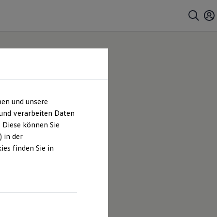
hen und unsere
 und verarbeiten Daten
. Diese können Sie
 in der
es finden Sie in