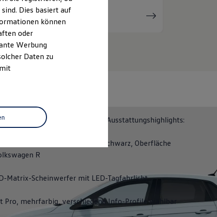
ind. Dies basiert auf
Serviceanfrage
stellen
Informationen können
aften oder
evante Werbung
solcher Daten zu
 mit
N 50
en
ITION 50 erhalten Sie folgende Ausstattungshighlights:
räder "Coventry" 6,5 J x 16 in Schwarz, Oberfläche
olkswagen
R
D-Matrix-Scheinwerfer mit LED-Tagfahrlicht
it Pro, mehrfarbig, verschiedene Info-Profile wählbar