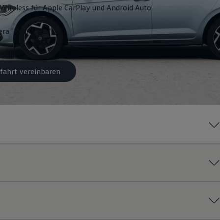
Wireless für Apple
CarPlay
und
Android
Auto
ra "Rear View"
swahl
fahrt vereinbaren