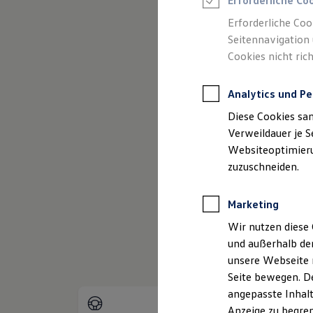
Erforderliche Co
Reifenpakete
Leasing
Erforderliche Coo
Leasing-Angebote
Seitennavigation 
Gebrauchtwagen Leasing
(
Impressum & Rechtliches
)
Cookies nicht rich
Junge Gebrauchtwagen-Leasing
Elektroauto Leasing
Kleinwagen-Leasing
Analytics und Pe
Leasing ohne Anzahlung
Finanzierung
Diese Cookies sa
Autokredit mit Schlussrate
Versicherungen und Garantien
Verweildauer je S
Kfz-Versicherung
Websiteoptimierun
Restschuldversicherungen
zuzuschneiden.
Garantien
Wartungsverträge
Geschäftskunden
Marketing
Professional Class bei Volkswagen
Großkunden
Wir nutzen diese 
Behörden
und außerhalb de
Direktkunden
Sonderfahrzeuge
unsere Webseite n
Anpfiff zum Gewinn
Seite bewegen. De
Elektromobilität
angepasste Inhalt
Elektroautos
ID. Tutorials
Anzeige zu begren