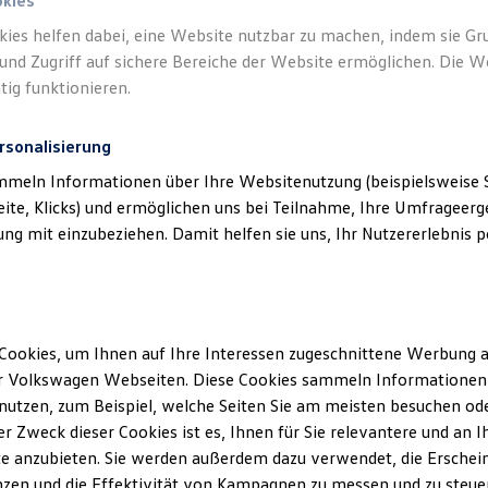
okies
kies helfen dabei, eine Website nutzbar zu machen, indem sie G
und Zugriff auf sichere Bereiche der Website ermöglichen. Die W
tig funktionieren.
rsonalisierung
mmeln Informationen über Ihre Websitenutzung (beispielsweise S
eite, Klicks) und ermöglichen uns bei Teilnahme, Ihre Umfrageerge
g mit einzubeziehen. Damit helfen sie uns, Ihr Nutzererlebnis pe
Cookies, um Ihnen auf Ihre Interessen zugeschnittene Werbung a
r Volkswagen Webseiten. Diese Cookies sammeln Informationen 
utzen, zum Beispiel, welche Seiten Sie am meisten besuchen oder
r Zweck dieser Cookies ist es, Ihnen für Sie relevantere und an I
e anzubieten. Sie werden außerdem dazu verwendet, die Erschein
zen und die Effektivität von Kampagnen zu messen und zu steuern