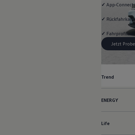
✓
App‑Connect
✓
Rückfahrkame
✓
Fahrprofilau
Jetzt Probe
Trend
ENERGY
Life