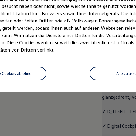
 besucht haben oder nicht, sowie welche Inhalte genutzt worden s
rzeugangebot
Servicetermin buchen
rdern
 Identifikation Ihres Browsers sowie Ihres Internetgeräts. Die 
iten oder Seiten Dritter, wie z.B. Volkswagen Konzerngesellsch
 geteilt werden, sodass Ihnen auch auf anderen Webseiten rel
kann. Wir nutzen die Dienste eines Dritten für die Verarbeitung 
. Diese Cookies werden, soweit dies zweckdienlich ist, oftmals
EDITION 50
täten von Dritten verlinkt.
EDITIO
e Cookies ablehnen
Alle zulass
Mit dem
Polo
ED
✓
4 Leichtmetall
glanzgedreht,
V
✓
IQ.LIGHT - LE
✓
Digital Cockp