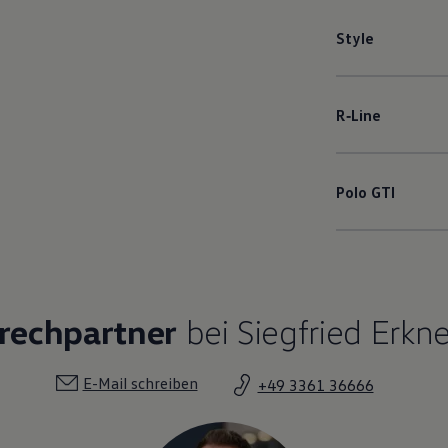
Style
R‑Line
Polo
GTI
rechpartner
bei Siegfried Erkn
E-Mail schreiben
+49 3361 36666