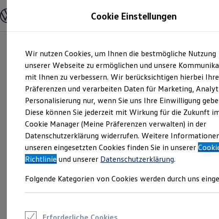
Modelle und Konfigurator
Cookie Einstellungen
Konfigurator
Modelle vergleichen
Konfiguration laden
Zum
Zum
Autosuche
Wir nutzen Cookies, um Ihnen die bestmögliche Nutzung
Hauptinhalt
Footer
Elektroautos
springen
springen
unserer Webseite zu ermöglichen und unsere Kommunika
ENERGY Sondermodelle
Nutzfahrzeuge
mit Ihnen zu verbessern. Wir berücksichtigen hierbei Ihr
SUV und CUV
Präferenzen und verarbeiten Daten für Marketing, Analyt
Familienautos
Personalisierung nur, wenn Sie uns Ihre Einwilligung gebe
Kombis
Kompaktwagen
Diese können Sie jederzeit mit Wirkung für die Zukunft i
Sportwagen
Cookie Manager (Meine Präferenzen verwalten) in der
Schnell verfügbare Fahrzeuge
Angebote und Produkte
Datenschutzerklärung widerrufen. Weitere Informatione
Aktuelle Angebote
unseren eingesetzten Cookies finden Sie in unserer
Cooki
E-Auto-Förderung
Richtlinie
und unserer
Datenschutzerklärung
.
Volkswagen Marktplatz
Die ENERGY Sondermodelle
Folgende Kategorien von Cookies werden durch uns einge
Junge Gebrauchtwagen und Gebrauchtwagen
Volkswagen Zertifizierte Gebrauchtwagen
Elektromobilität bei Gebrauchtwagen
Zubehör- und Serviceangebote
Saisonangebote
Erforderliche Cookies