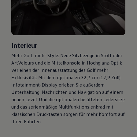
Magazin
Lifestyle
Transport
Familie
Elektromobilität
Volkswagen R
Pannen- und Unfallhilfe
Volkswagen Kundenbetreuung
Interieur
Mehr
Golf
, mehr Style: Neue Sitzbezüge in Stoff oder
ArtVelours und die Mittelkonsole in Hochglanz-Optik
verleihen der Innenausstattung des
Golf
mehr
Exklusivität. Mit dem optionalen 32,7 cm (12,9 Zoll)
Infotainment-Display erleben Sie außerdem
Unterhaltung, Nachrichten und Navigation auf einem
neuen Level. Und die optionalen belüfteten Ledersitze
und das serienmäßige Multifunktionslenkrad mit
klassischen Drucktasten sorgen für mehr Komfort auf
Ihren Fahrten.