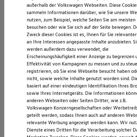
Probefahrt vereinbaren
Elektrofahrzeugkonzepte
außerhalb der Volkswagen Webseiten. Diese Cookie
ID. EVERY1
sammeln Informationen darüber, wie Sie unsere We
Reichweite
nutzen, zum Beispiel, welche Seiten Sie am meisten
Reichweite der ID. Modelle
Reichweite im Winter
besuchen oder wie Sie sich auf der Seite bewegen. D
Rekuperation
Zweck dieser Cookies ist es, Ihnen für Sie relevante
Fahrzeugangebot anfordern
Laden
an Ihre Interessen angepasste Inhalte anzubieten. S
Laden unterwegs
Laden Zuhause
werden außerdem dazu verwendet, die
Ladestationen finden
Erscheinungshäufigkeit einer Anzeige zu begrenzen 
Ladezeitensimulator
Effektivität von Kampagnen zu messen und zu steue
Batterie
Servicetermin buchen
Sicherheit
registrieren, ob Sie eine Webseite besucht haben od
Garantie und Lebensdauer
nicht, sowie welche Inhalte genutzt worden sind. Di
Nachhaltigkeit
basiert auf einer eindeutigen Identifikation Ihres B
Technologie
Kosten und Kauf
sowie Ihres Internetgeräts. Die Informationen kön
Verbrauchskosten
anderen Webseiten oder Seiten Dritter, wie z.B.
Serviceanfrage stellen
Kaufoptionen
Volkswagen Konzerngesellschaften oder Werbetrei
E-Auto-Förderung
Software und Konnektivität
geteilt werden, sodass Ihnen auch auf anderen Web
Die ID. Software 6
relevante Werbung angezeigt werden kann. Wir nut
ID. Software Versionen und Updates
Dienste eines Dritten für die Verarbeitung solcher D
Details des Golf
Digitale Extras
Schnittstellen zu Ihrem ID.