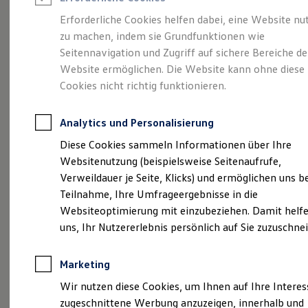
Reifenpakete
Leasing
Erforderliche Cookies helfen dabei, eine Website nu
Leasing-Angebote
zu machen, indem sie Grundfunktionen wie
Eine Klasse für sich.
Gebrauchtwagen Leasing
Seitennavigation und Zugriff auf sichere Bereiche de
Junge Gebrauchtwagen-Leasing
Elektroauto Leasing
Website ermöglichen. Die Website kann ohne diese
Der Golf.
Kleinwagen-Leasing
Cookies nicht richtig funktionieren.
Leasing ohne Anzahlung
Finanzierung
Autokredit mit Schlussrate
Analytics und Personalisierung
Versicherungen und Garantien
Kfz-Versicherung
Diese Cookies sammeln Informationen über Ihre
Restschuldversicherungen
Websitenutzung (beispielsweise Seitenaufrufe,
Garantien
Verweildauer je Seite, Klicks) und ermöglichen uns b
Wartungsverträge
Geschäftskunden
Teilnahme, Ihre Umfrageergebnisse in die
Professional Class bei Volkswagen
Websiteoptimierung mit einzubeziehen. Damit helfe
Großkunden
(
Impressum & Rechtliches
)
uns, Ihr Nutzererlebnis persönlich auf Sie zuzuschne
Behörden
Direktkunden
Sonderfahrzeuge
Marketing
Anpfiff zum Gewinn
Elektromobilität
Wir nutzen diese Cookies, um Ihnen auf Ihre Intere
Elektroautos
zugeschnittene Werbung anzuzeigen, innerhalb und
ID. Tutorials