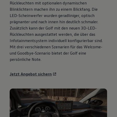
Rückleuchten mit optionalen dynamischen
Motorenöl und Flüssigkeiten
Räder und Reifen
Blinklichtern machen ihn zu einem Blickfang. Die
Pannen- und Unfallhilfe
LED-Scheinwerfer wurden geradliniger, optisch
Economy Service
prägnanter und nach innen hin deutlich schmaler.
Volkswagen Teile
Zubehör
Zusätzlich kann der
Golf
mit den neuen 3D-LED-
Modellspezifisches Zubehör
Rückleuchten ausgestattet werden, die über das
Schutz und Pflege
Infotainmentsystem individuell konfigurierbar sind.
Transport
Entertainment und Elektronik
Mit drei verschiedenen Szenarien für das Welcome-
Individualisieren
und Goodbye-Szenario bietet der
Golf
eine
Wallbox und Ladekabel
persönliche Note.
Digitale Extras
Dienste für Ihr Modell finden
Volkswagen Apps, Login und Shop
Jetzt Angebot sichern
Handy und Fahrzeug verbinden
Updates für Software, Karten und Radio
Über Ihr Auto
Vorgängermodelle
Kundeninformationen
Volkswagen Kundenbetreuung
Warn- und Kontrollleuchten
Assistenzsysteme
Digitale Betriebsanleitung
Live Beratung