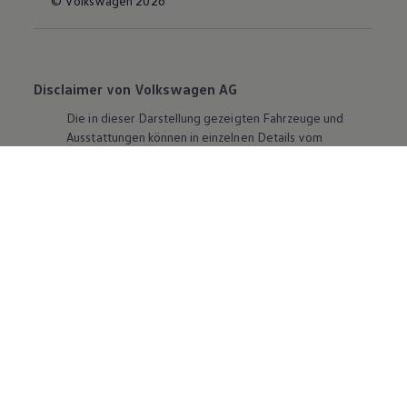
© Volkswagen 2026
Disclaimer von Volkswagen AG
Die in dieser Darstellung gezeigten Fahrzeuge und
Ausstattungen können in einzelnen Details vom
aktuellen deutschen Lieferprogramm abweichen.
Abgebildet sind teilweise Sonderausstattungen der
Fahrzeuge gegen Mehrpreis.
Bitte beachten Sie auch unseren Konfigurator für eine
Übersicht der aktuell verfügbaren Modelle und
Ausstattungen.
Die angegebenen Verbrauchs- und Emissionswerte
beziehen sich nicht auf ein einzelnes Fahrzeug und sind
nicht Bestandteil des Angebots, sondern dienen allein
Vergleichszwecken zwischen den verschiedenen
Fahrzeugtypen. Zusatzausstattungen und
Zubehör
(Anbauteile, Reifenformat usw.) können relevante
Fahrzeugparameter, wie
z. B.
Gewicht, Rollwiderstand