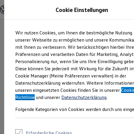
Modelle und Konfigurator
Cookie Einstellungen
Konfigurator
Modelle vergleichen
Konfiguration laden
Zum
Zum
Autosuche
Wir nutzen Cookies, um Ihnen die bestmögliche Nutzung
Hauptinhalt
Footer
Elektroautos
springen
springen
unserer Webseite zu ermöglichen und unsere Kommunika
ENERGY Sondermodelle
Nutzfahrzeuge
mit Ihnen zu verbessern. Wir berücksichtigen hierbei Ihr
SUV und CUV
Präferenzen und verarbeiten Daten für Marketing, Analyt
Familienautos
Personalisierung nur, wenn Sie uns Ihre Einwilligung gebe
Kombis
Kompaktwagen
Diese können Sie jederzeit mit Wirkung für die Zukunft i
Sportwagen
Cookie Manager (Meine Präferenzen verwalten) in der
Schnell verfügbare Fahrzeuge
Angebote und Produkte
Datenschutzerklärung widerrufen. Weitere Informatione
Aktuelle Angebote
unseren eingesetzten Cookies finden Sie in unserer
Cooki
E-Auto-Förderung
Richtlinie
und unserer
Datenschutzerklärung
.
Volkswagen Marktplatz
Die ENERGY Sondermodelle
Folgende Kategorien von Cookies werden durch uns einge
Junge Gebrauchtwagen und Gebrauchtwagen
Volkswagen Zertifizierte Gebrauchtwagen
Elektromobilität bei Gebrauchtwagen
Zubehör- und Serviceangebote
Saisonangebote
Erforderliche Cookies