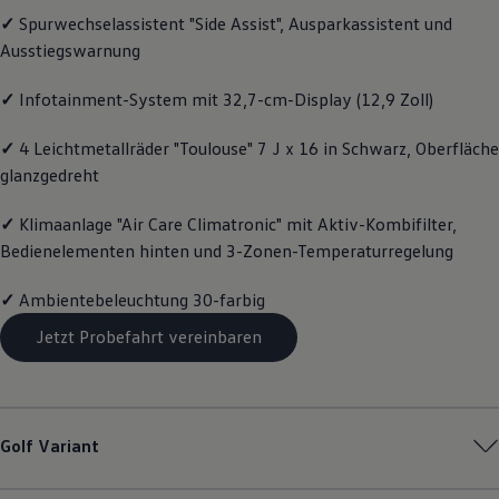
Motorenöl und Flüssigkeiten
✓
Spurwechselassistent "Side Assist", Ausparkassistent und
Räder und Reifen
Ausstiegswarnung
Pannen- und Unfallhilfe
Economy Service
Volkswagen Teile
✓
Infotainment-System mit 32,7-cm-Display (12,9 Zoll)
Zubehör
Modellspezifisches Zubehör
✓
4 Leichtmetallräder "Toulouse" 7 J x 16 in Schwarz, Oberfläche
Schutz und Pflege
glanzgedreht
Transport
Entertainment und Elektronik
Individualisieren
✓
Klimaanlage "Air Care Climatronic" mit Aktiv-Kombifilter,
Wallbox und Ladekabel
Bedienelementen hinten und 3-Zonen-Temperaturregelung
Digitale Extras
Dienste für Ihr Modell finden
Volkswagen Apps, Login und Shop
✓
Ambientebeleuchtung 30-farbig
Handy und Fahrzeug verbinden
Jetzt Probefahrt vereinbaren
Updates für Software, Karten und Radio
Über Ihr Auto
Vorgängermodelle
Kundeninformationen
Volkswagen Kundenbetreuung
Warn- und Kontrollleuchten
Golf
Variant
Assistenzsysteme
Digitale Betriebsanleitung
Live Beratung