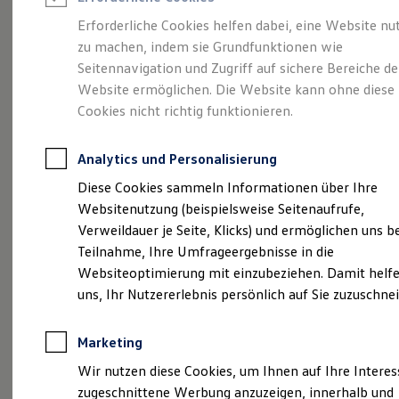
Reifenpakete
Leasing
Erforderliche Cookies helfen dabei, eine Website nu
Leasing-Angebote
zu machen, indem sie Grundfunktionen wie
Viel Platz, viel Freiheit.
Gebrauchtwagen Leasing
Seitennavigation und Zugriff auf sichere Bereiche de
Junge Gebrauchtwagen-Leasing
Elektroauto Leasing
Website ermöglichen. Die Website kann ohne diese
Der Golf Variant.
Kleinwagen-Leasing
Cookies nicht richtig funktionieren.
Leasing ohne Anzahlung
Finanzierung
Autokredit mit Schlussrate
Analytics und Personalisierung
Versicherungen und Garantien
Kfz-Versicherung
Diese Cookies sammeln Informationen über Ihre
Restschuldversicherungen
Websitenutzung (beispielsweise Seitenaufrufe,
Garantien
Verweildauer je Seite, Klicks) und ermöglichen uns b
Wartungsverträge
Geschäftskunden
Teilnahme, Ihre Umfrageergebnisse in die
Professional Class bei Volkswagen
Websiteoptimierung mit einzubeziehen. Damit helfe
Großkunden
(
Impressum & Rechtliches
)
uns, Ihr Nutzererlebnis persönlich auf Sie zuzuschne
Behörden
Direktkunden
Sonderfahrzeuge
Marketing
Anpfiff zum Gewinn
Elektromobilität
Wir nutzen diese Cookies, um Ihnen auf Ihre Intere
Elektroautos
zugeschnittene Werbung anzuzeigen, innerhalb und
ID. Tutorials