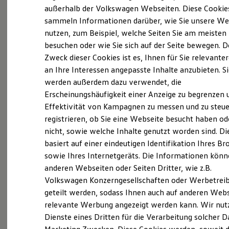
Probefahrt vereinbaren
Elektrofahrzeugkonzepte
außerhalb der Volkswagen Webseiten. Diese Cookie
ID. EVERY1
sammeln Informationen darüber, wie Sie unsere We
Reichweite
nutzen, zum Beispiel, welche Seiten Sie am meisten
Reichweite der ID. Modelle
Reichweite im Winter
besuchen oder wie Sie sich auf der Seite bewegen. D
Rekuperation
Zweck dieser Cookies ist es, Ihnen für Sie relevante
Fahrzeugangebot anfordern
Laden
an Ihre Interessen angepasste Inhalte anzubieten. S
Laden unterwegs
Laden Zuhause
werden außerdem dazu verwendet, die
Ladestationen finden
Erscheinungshäufigkeit einer Anzeige zu begrenzen 
Ladezeitensimulator
Effektivität von Kampagnen zu messen und zu steue
Batterie
Servicetermin buchen
Sicherheit
registrieren, ob Sie eine Webseite besucht haben od
Garantie und Lebensdauer
nicht, sowie welche Inhalte genutzt worden sind. Di
Nachhaltigkeit
basiert auf einer eindeutigen Identifikation Ihres B
Technologie
Kosten und Kauf
sowie Ihres Internetgeräts. Die Informationen kön
Verbrauchskosten
anderen Webseiten oder Seiten Dritter, wie z.B.
Serviceanfrage stellen
Kaufoptionen
Volkswagen Konzerngesellschaften oder Werbetrei
E-Auto-Förderung
Software und Konnektivität
geteilt werden, sodass Ihnen auch auf anderen Web
Die ID. Software 6
relevante Werbung angezeigt werden kann. Wir nut
ID. Software Versionen und Updates
Dienste eines Dritten für die Verarbeitung solcher D
Digitale Extras
Schnittstellen zu Ihrem ID.