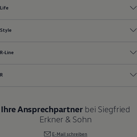
Magazin
Life
Lifestyle
Transport
Familie
Elektromobilität
Style
Volkswagen R
Pannen- und Unfallhilfe
Volkswagen Kundenbetreuung
R‑Line
R
Ihre Ansprechpartner
bei Siegfried
Erkner & Sohn
E-Mail schreiben