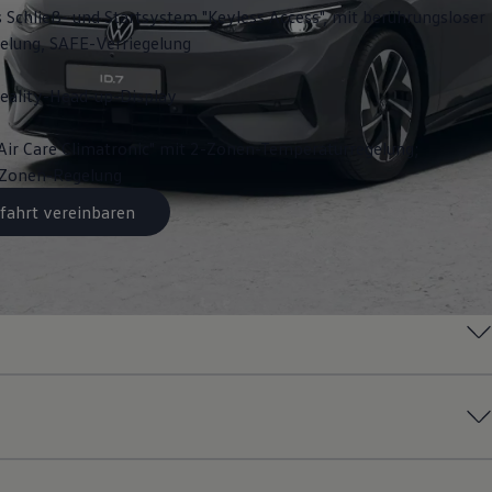
s Schließ- und Startsystem "Keyless Access", mit berührungsloser
gelung, SAFE-Verriegelung
ality-Head-up-Display
Air Care Climatronic" mit 2-Zonen-Temperaturregelung;
3-Zonen-Regelung
fahrt vereinbaren