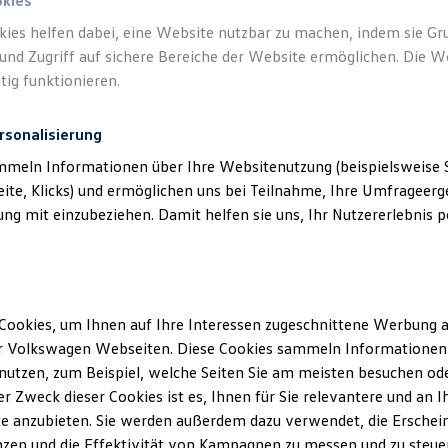
okies
kies helfen dabei, eine Website nutzbar zu machen, indem sie G
und Zugriff auf sichere Bereiche der Website ermöglichen. Die W
tig funktionieren.
rsonalisierung
mmeln Informationen über Ihre Websitenutzung (beispielsweise S
eite, Klicks) und ermöglichen uns bei Teilnahme, Ihre Umfrageerge
g mit einzubeziehen. Damit helfen sie uns, Ihr Nutzererlebnis pe
Cookies, um Ihnen auf Ihre Interessen zugeschnittene Werbung a
r Volkswagen Webseiten. Diese Cookies sammeln Informationen 
utzen, zum Beispiel, welche Seiten Sie am meisten besuchen oder
r Zweck dieser Cookies ist es, Ihnen für Sie relevantere und an I
e anzubieten. Sie werden außerdem dazu verwendet, die Erschein
zen und die Effektivität von Kampagnen zu messen und zu steuern