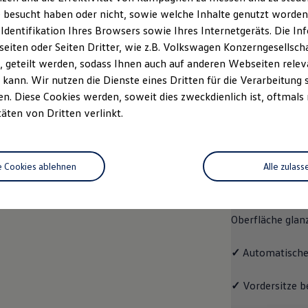
 besucht haben oder nicht, sowie welche Inhalte genutzt worden s
rzeugangebot
Servicetermin buchen
rdern
 Identifikation Ihres Browsers sowie Ihres Internetgeräts. Die 
iten oder Seiten Dritter, wie z.B. Volkswagen Konzerngesellsch
 geteilt werden, sodass Ihnen auch auf anderen Webseiten rel
kann. Wir nutzen die Dienste eines Dritten für die Verarbeitung 
. Diese Cookies werden, soweit dies zweckdienlich ist, oftmals
Pro
täten von Dritten verlinkt.
Pro
e Cookies ablehnen
Alle zulass
Der ID.7 Pro ko
✓
Leichtmetallrä
Oberfläche glan
✓
Automatische
✓
Vordersitze b