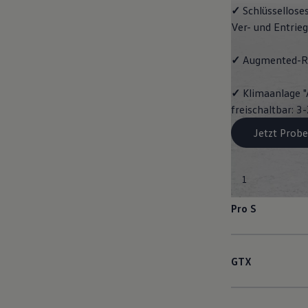
✓
Schlüssellose
Ver- und Entrie
✓
Augmented-Re
✓
Klimaanlage "
freischaltbar: 
Jetzt Probe
1
Pro S
GTX