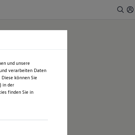
hen und unsere
 und verarbeiten Daten
. Diese können Sie
 in der
es finden Sie in