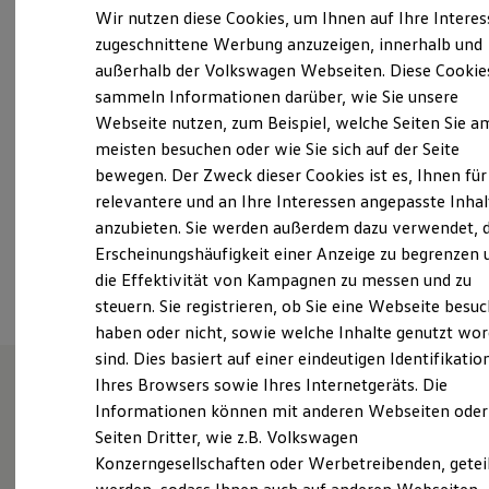
Elektrofahrzeugkonzepte
Wir nutzen diese Cookies, um Ihnen auf Ihre Intere
Montag
-
Freitag
08:00
-
18:00
Uhr
ID. EVERY1
zugeschnittene Werbung anzuzeigen, innerhalb und
Reichweite
Samstag
09:00
-
14:00
Uhr
außerhalb der Volkswagen Webseiten. Diese Cookie
Reichweite der ID. Modelle
Sonntag
Geschlossen
Reichweite im Winter
sammeln Informationen darüber, wie Sie unsere
Rekuperation
Webseite nutzen, zum Beispiel, welche Seiten Sie a
Laden
burgwedel@hackerott.de
meisten besuchen oder wie Sie sich auf der Seite
Laden unterwegs
Laden Zuhause
bewegen. Der Zweck dieser Cookies ist es, Ihnen für
Ladestationen finden
+49 5139 9700650
relevantere und an Ihre Interessen angepasste Inhal
Ladezeitensimulator
anzubieten. Sie werden außerdem dazu verwendet, d
Batterie
Sicherheit
Erscheinungshäufigkeit einer Anzeige zu begrenzen 
Ansprechpartner
Garantie und Lebensdauer
die Effektivität von Kampagnen zu messen und zu
Nachhaltigkeit
steuern. Sie registrieren, ob Sie eine Webseite besuc
Technologie
Kosten und Kauf
haben oder nicht, sowie welche Inhalte genutzt wo
Verbrauchskosten
sind. Dies basiert auf einer eindeutigen Identifikatio
Kaufoptionen
Ihres Browsers sowie Ihres Internetgeräts. Die
E-Auto-Förderung
Software und Konnektivität
Informationen können mit anderen Webseiten oder
Unsere Leistungen
im
Die ID. Software 6
Seiten Dritter, wie z.B. Volkswagen
ID. Software Versionen und Updates
Überblick
Konzerngesellschaften oder Werbetreibenden, getei
Digitale Extras
Schnittstellen zu Ihrem ID.