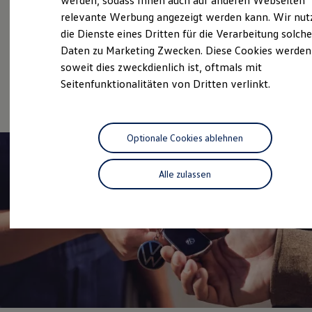
werden, sodass Ihnen auch auf anderen Webseiten
Hybridautos
relevante Werbung angezeigt werden kann. Wir nut
Gebrauchtwagen
Marke und Erlebnis
die Dienste eines Dritten für die Verarbeitung solche
Volkswagen R und R Experience
Service
R-Modelle
Daten zu Marketing Zwecken. Diese Cookies werden
R Experience
soweit dies zweckdienlich ist, oftmals mit
Volkswagen Economy
Driving Experience
Seitenfunktionalitäten von Dritten verlinkt.
Volkswagen entdecken
Service
Werkbesichtigung
Factory visit
Lifestyle Shop
T-Roc Kollektion
Optionale Cookies ablehnen
Golf Kollektion
ID. Kollektion
Volkswagen Kollektion
Alle zulassen
R-Kollektion
GTI Kollektion
Fußball Drop
we drive football
#wedriveproud
Besitzer und Service
myVolkswagen
Software Updates
Service und Ersatzteile
Inspektion und HU/AU
Reparaturen und Checks