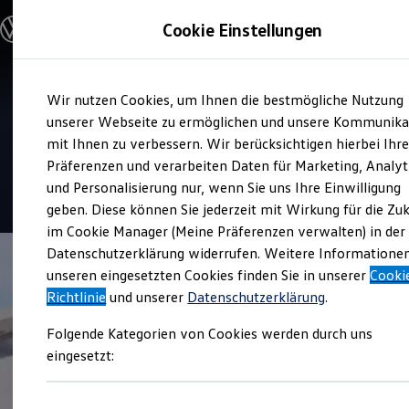
Modelle und Konfigurator
Cookie Einstellungen
Konfigurator
Modelle vergleichen
Konfiguration laden
Zum
Zum
Autosuche
Service
Wir nutzen Cookies, um Ihnen die bestmögliche Nutzung
Hauptinhalt
Footer
Elektroautos
Autopark Hackerott
springen
springen
unserer Webseite zu ermöglichen und unsere Kommunika
ENERGY Sondermodelle
Nutzfahrzeuge
mit Ihnen zu verbessern. Wir berücksichtigen hierbei Ihr
Burgwedel
SUV und CUV
Präferenzen und verarbeiten Daten für Marketing, Analyt
Familienautos
und Personalisierung nur, wenn Sie uns Ihre Einwilligung
Kombis
4.7
|
35 Bewertungen
Kompaktwagen
geben. Diese können Sie jederzeit mit Wirkung für die Zu
Sportwagen
im Cookie Manager (Meine Präferenzen verwalten) in der
Schnell verfügbare Fahrzeuge
Angebote und Produkte
Datenschutzerklärung widerrufen. Weitere Informatione
Aktuelle Angebote
unseren eingesetzten Cookies finden Sie in unserer
Cooki
E-Auto-Förderung
Richtlinie
und unserer
Datenschutzerklärung
.
Volkswagen Marktplatz
Die ENERGY Sondermodelle
Folgende Kategorien von Cookies werden durch uns
Junge Gebrauchtwagen und Gebrauchtwagen
Volkswagen Zertifizierte Gebrauchtwagen
eingesetzt:
Elektromobilität bei Gebrauchtwagen
Zubehör- und Serviceangebote
Saisonangebote