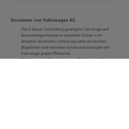
Disclaimer von Volkswagen AG
Die in dieser Darstellung gezeigten Fahrzeuge und
Ausstattungen können in einzelnen Details vom
aktuellen deutschen Lieferprogramm abweichen.
Abgebildet sind teilweise Sonderausstattungen der
Fahrzeuge gegen Mehrpreis.
Bitte beachten Sie auch unseren Konfigurator für eine
Übersicht der aktuell verfügbaren Modelle und
Ausstattungen.
Die angegebenen Verbrauchs- und Emissionswerte
beziehen sich nicht auf ein einzelnes Fahrzeug und sind
nicht Bestandteil des Angebots, sondern dienen allein
Vergleichszwecken zwischen den verschiedenen
Fahrzeugtypen. Zusatzausstattungen und
Zubehör
(Anbauteile, Reifenformat usw.) können relevante
Fahrzeugparameter, wie
z. B.
Gewicht, Rollwiderstand
und Aerodynamik verändern und neben Witterungs-