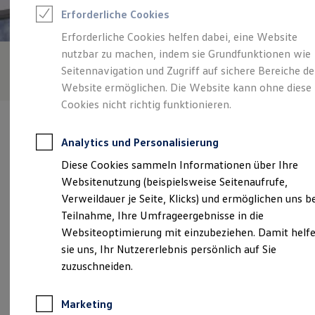
Reifenpakete
Erforderliche Cookies
Leasing
Leasing-Angebote
Erforderliche Cookies helfen dabei, eine Website
Gebrauchtwagen Leasing
nutzbar zu machen, indem sie Grundfunktionen wie
Junge Gebrauchtwagen-Leasing
Elektroauto Leasing
Seitennavigation und Zugriff auf sichere Bereiche de
Kleinwagen-Leasing
Website ermöglichen. Die Website kann ohne diese
Leasing ohne Anzahlung
Cookies nicht richtig funktionieren.
Finanzierung
Autokredit mit Schlussrate
Versicherungen und Garantien
Analytics und Personalisierung
Kfz-Versicherung
Restschuldversicherungen
Diese Cookies sammeln Informationen über Ihre
Garantien
Verantwortlich für die Inhalte auf dieser Seite ist die Autopark
Websitenutzung (beispielsweise Seitenaufrufe,
Wartungsverträge
Hackerott GmbH & Co. Handels und Service KG
Geschäftskunden
Verweildauer je Seite, Klicks) und ermöglichen uns b
(
Impressum & Rechtliches
)
Professional Class bei Volkswagen
Teilnahme, Ihre Umfrageergebnisse in die
Großkunden
Websiteoptimierung mit einzubeziehen. Damit helf
Behörden
Direktkunden
sie uns, Ihr Nutzererlebnis persönlich auf Sie
Unsere 
Sonderfahrzeuge
zuzuschneiden.
Anpfiff zum Gewinn
Elektromobilität
Elektroautos
Kokenhorststr. 6, 30938 Burgwedel
Marketing
ID. Tutorials