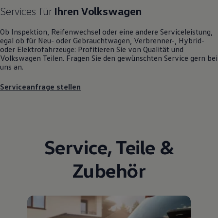
Motorenöl und Flüssigkeiten
Services für
Ihren
Volkswagen
Räder und Reifen
Pannen- und Unfallhilfe
Ob Inspektion, Reifenwechsel oder eine andere Serviceleistung,
Economy Service
egal ob für Neu- oder
Gebrauchtwagen
, Verbrenner-, Hybrid-
Volkswagen Teile
oder Elektrofahrzeuge: Profitieren Sie von Qualität und
Zubehör
Volkswagen
Teilen. Fragen Sie den gewünschten
Service
gern bei
Modellspezifisches Zubehör
uns an.
Schutz und Pflege
Transport
Entertainment und Elektronik
Serviceanfrage stellen
Individualisieren
Wallbox und Ladekabel
Digitale Extras
Dienste für Ihr Modell finden
Volkswagen Apps, Login und Shop
Handy und Fahrzeug verbinden
Service
,
Teile
&
Updates für Software, Karten und Radio
Über Ihr Auto
Zubehör
Vorgängermodelle
Kundeninformationen
Volkswagen Kundenbetreuung
Warn- und Kontrollleuchten
Assistenzsysteme
Digitale Betriebsanleitung
Live Beratung