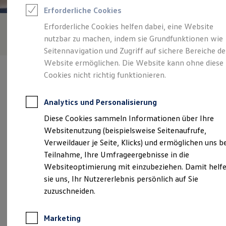
Reifenpakete
Erforderliche Cookies
Leasing
Leasing-Angebote
Erforderliche Cookies helfen dabei, eine Website
Gebrauchtwagen Leasing
nutzbar zu machen, indem sie Grundfunktionen wie
Junge Gebrauchtwagen-Leasing
Elektroauto Leasing
Seitennavigation und Zugriff auf sichere Bereiche de
Kleinwagen-Leasing
Website ermöglichen. Die Website kann ohne diese
Leasing ohne Anzahlung
Cookies nicht richtig funktionieren.
Finanzierung
Autokredit mit Schlussrate
Versicherungen und Garantien
Analytics und Personalisierung
Kfz-Versicherung
Verantwortlich für die Inhalte auf dieser Seite ist die AUTOSCHMITT
Restschuldversicherungen
Diese Cookies sammeln Informationen über Ihre
IDSTEIN GmbH
(
Impressum & Rechtliches
)
Garantien
Websitenutzung (beispielsweise Seitenaufrufe,
Wartungsverträge
Geschäftskunden
Verweildauer je Seite, Klicks) und ermöglichen uns b
Professional Class bei Volkswagen
Unsere 
Teilnahme, Ihre Umfrageergebnisse in die
Großkunden
Websiteoptimierung mit einzubeziehen. Damit helf
Behörden
Direktkunden
sie uns, Ihr Nutzererlebnis persönlich auf Sie
Sonderfahrzeuge
Black & Decker Straße 5-7, 65510 Idstein
zuzuschneiden.
Anpfiff zum Gewinn
Elektromobilität
Montag
-
Freitag
07:00
-
18:00
Uhr
Elektroautos
Marketing
ID. Tutorials