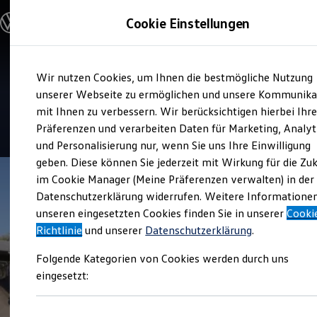
Modelle und Konfigurator
Cookie Einstellungen
Konfigurator
Modelle vergleichen
Konfiguration laden
Zum
Zum
Autosuche
Verkauf und Service
Wir nutzen Cookies, um Ihnen die bestmögliche Nutzung
Hauptinhalt
Footer
Elektroautos
Autoschmitt Idstein
springen
springen
unserer Webseite zu ermöglichen und unsere Kommunika
ENERGY Sondermodelle
Nutzfahrzeuge
mit Ihnen zu verbessern. Wir berücksichtigen hierbei Ihr
SUV und CUV
4.7
|
282 Bewertungen
Präferenzen und verarbeiten Daten für Marketing, Analyt
Familienautos
und Personalisierung nur, wenn Sie uns Ihre Einwilligung
Kombis
Kompaktwagen
geben. Diese können Sie jederzeit mit Wirkung für die Zu
Sportwagen
im Cookie Manager (Meine Präferenzen verwalten) in der
Schnell verfügbare Fahrzeuge
Angebote und Produkte
Datenschutzerklärung widerrufen. Weitere Informatione
Aktuelle Angebote
unseren eingesetzten Cookies finden Sie in unserer
Cooki
E-Auto-Förderung
Richtlinie
und unserer
Datenschutzerklärung
.
Volkswagen Marktplatz
Die ENERGY Sondermodelle
Folgende Kategorien von Cookies werden durch uns
Junge Gebrauchtwagen und Gebrauchtwagen
Volkswagen Zertifizierte Gebrauchtwagen
eingesetzt:
Elektromobilität bei Gebrauchtwagen
Zubehör- und Serviceangebote
Saisonangebote