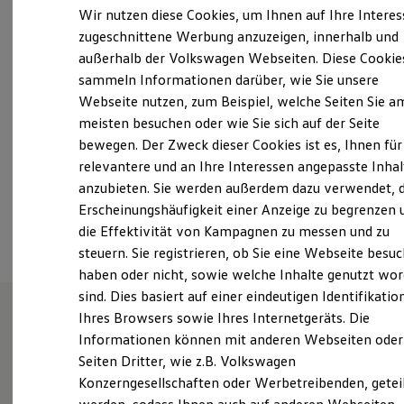
Samstag
09:00
-
13:00
Uhr
Elektrofahrzeugkonzepte
Wir nutzen diese Cookies, um Ihnen auf Ihre Intere
ID. EVERY1
Sonntag
Geschlossen
zugeschnittene Werbung anzuzeigen, innerhalb und
Reichweite
ACHTUNG! Gesonderte Öffnungszeiten der Werkstatt
außerhalb der Volkswagen Webseiten. Diese Cookie
Reichweite der ID. Modelle
Reichweite im Winter
& Teileverkauf.
sammeln Informationen darüber, wie Sie unsere
Rekuperation
Webseite nutzen, zum Beispiel, welche Seiten Sie a
Laden
info.service@autoschmitt.com
meisten besuchen oder wie Sie sich auf der Seite
Laden unterwegs
Laden Zuhause
bewegen. Der Zweck dieser Cookies ist es, Ihnen für
Ladestationen finden
+49 6126 5850
relevantere und an Ihre Interessen angepasste Inhal
Ladezeitensimulator
anzubieten. Sie werden außerdem dazu verwendet, d
Batterie
Sicherheit
Erscheinungshäufigkeit einer Anzeige zu begrenzen 
Ansprechpartner
Garantie und Lebensdauer
die Effektivität von Kampagnen zu messen und zu
Nachhaltigkeit
steuern. Sie registrieren, ob Sie eine Webseite besuc
Technologie
Kosten und Kauf
haben oder nicht, sowie welche Inhalte genutzt wo
Verbrauchskosten
sind. Dies basiert auf einer eindeutigen Identifikatio
Kaufoptionen
Ihres Browsers sowie Ihres Internetgeräts. Die
E-Auto-Förderung
Software und Konnektivität
Informationen können mit anderen Webseiten oder
Wie können wir
Die ID. Software 6
Seiten Dritter, wie z.B. Volkswagen
ID. Software Versionen und Updates
Konzerngesellschaften oder Werbetreibenden, getei
Digitale Extras
Ihnen weiterhelfen?
Schnittstellen zu Ihrem ID.