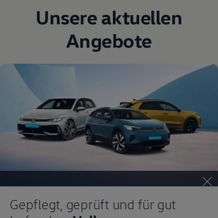
Magazin
Unsere aktuellen
Lifestyle
Transport
Angebote
Familie
Elektromobilität
Volkswagen R
Pannen- und Unfallhilfe
Volkswagen Kundenbetreuung
Gepflegt, geprüft und für gut