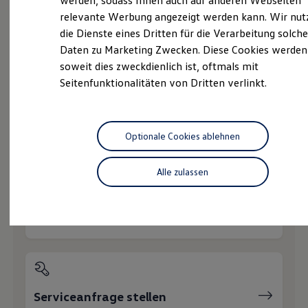
werden, sodass Ihnen auch auf anderen Webseiten
Hybridautos
relevante Werbung angezeigt werden kann. Wir nut
Marke und Erlebnis
die Dienste eines Dritten für die Verarbeitung solche
Volkswagen R und R Experience
R-Modelle
Daten zu Marketing Zwecken. Diese Cookies werden
R Experience
soweit dies zweckdienlich ist, oftmals mit
Probefahrt vereinbaren
Driving Experience
Seitenfunktionalitäten von Dritten verlinkt.
Volkswagen entdecken
Werkbesichtigung
Factory visit
Lifestyle Shop
T-Roc Kollektion
Optionale Cookies ablehnen
Fahrzeugangebot anfordern
Golf Kollektion
ID. Kollektion
Volkswagen Kollektion
Alle zulassen
R-Kollektion
GTI Kollektion
Fußball Drop
we drive football
Servicetermin buchen
#wedriveproud
Besitzer und Service
myVolkswagen
Software Updates
Service und Ersatzteile
Inspektion und HU/AU
Serviceanfrage stellen
Reparaturen und Checks