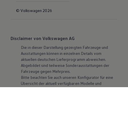
© Volkswagen 2026
Disclaimer von Volkswagen AG
Die in dieser Darstellung gezeigten Fahrzeuge und
Ausstattungen können in einzelnen Details vom
aktuellen deutschen Lieferprogramm abweichen.
Abgebildet sind teilweise Sonderausstattungen der
Fahrzeuge gegen Mehrpreis.
Bitte beachten Sie auch unseren Konfigurator für eine
Übersicht der aktuell verfügbaren Modelle und
Ausstattungen.
Die angegebenen Verbrauchs- und Emissionswerte
beziehen sich nicht auf ein einzelnes Fahrzeug und sind
nicht Bestandteil des Angebots, sondern dienen allein
Vergleichszwecken zwischen den verschiedenen
Fahrzeugtypen. Zusatzausstattungen und
Zubehör