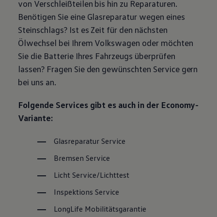
von Verschleißteilen bis hin zu Reparaturen.
Magazin
Benötigen Sie eine Glasreparatur wegen eines
Lifestyle
Transport
Steinschlags? Ist es Zeit für den nächsten
Familie
Ölwechsel bei Ihrem
Volkswagen
oder möchten
Elektromobilität
Volkswagen R
Sie die Batterie Ihres Fahrzeugs überprüfen
Pannen- und Unfallhilfe
lassen? Fragen Sie den gewünschten
Service
gern
Volkswagen Kundenbetreuung
bei uns an.
Folgende Services gibt es auch in der Economy-
Variante:
Glasreparatur
Service
Bremsen
Service
Licht
Service
/Lichttest
Inspektions
Service
LongLife
Mobilitätsgarantie