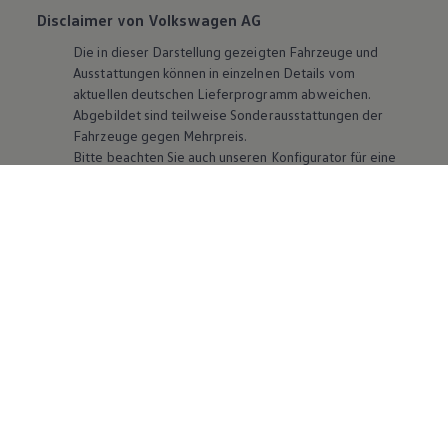
Disclaimer von Volkswagen AG
Die in dieser Darstellung gezeigten Fahrzeuge und
Ausstattungen können in einzelnen Details vom
aktuellen deutschen Lieferprogramm abweichen.
Abgebildet sind teilweise Sonderausstattungen der
Fahrzeuge gegen Mehrpreis.
Bitte beachten Sie auch unseren Konfigurator für eine
Übersicht der aktuell verfügbaren Modelle und
Ausstattungen.
Die angegebenen Verbrauchs- und Emissionswerte
beziehen sich nicht auf ein einzelnes Fahrzeug und sind
nicht Bestandteil des Angebots, sondern dienen allein
Vergleichszwecken zwischen den verschiedenen
Fahrzeugtypen. Zusatzausstattungen und
Zubehör
(Anbauteile, Reifenformat usw.) können relevante
Fahrzeugparameter, wie
z. B.
Gewicht, Rollwiderstand
und Aerodynamik verändern und neben Witterungs-
und Verkehrsbedingungen sowie dem individuellen
Fahrverhalten den Kraftstoffverbrauch, den
Stromverbrauch, die CO₂-Emissionen und die