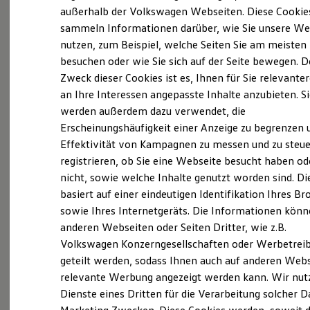
Elektrofahrzeugkonzepte
außerhalb der Volkswagen Webseiten. Diese Cookie
ID. EVERY1
sammeln Informationen darüber, wie Sie unsere We
Reichweite
Probefahrt vereinbaren
nutzen, zum Beispiel, welche Seiten Sie am meisten
Reichweite der ID. Modelle
Reichweite im Winter
besuchen oder wie Sie sich auf der Seite bewegen. D
Rekuperation
Zweck dieser Cookies ist es, Ihnen für Sie relevante
Laden
an Ihre Interessen angepasste Inhalte anzubieten. S
Laden unterwegs
Laden Zuhause
werden außerdem dazu verwendet, die
Fahrzeugangebot anfordern
Ladestationen finden
Erscheinungshäufigkeit einer Anzeige zu begrenzen 
Ladezeitensimulator
Effektivität von Kampagnen zu messen und zu steue
Batterie
Sicherheit
registrieren, ob Sie eine Webseite besucht haben od
Garantie und Lebensdauer
nicht, sowie welche Inhalte genutzt worden sind. Di
Nachhaltigkeit
Servicetermin buchen
basiert auf einer eindeutigen Identifikation Ihres B
Technologie
Kosten und Kauf
sowie Ihres Internetgeräts. Die Informationen kön
Verbrauchskosten
anderen Webseiten oder Seiten Dritter, wie z.B.
Kaufoptionen
Volkswagen Konzerngesellschaften oder Werbetrei
E-Auto-Förderung
Software und Konnektivität
geteilt werden, sodass Ihnen auch auf anderen Web
Serviceanfrage stellen
Die ID. Software 6
relevante Werbung angezeigt werden kann. Wir nut
ID. Software Versionen und Updates
Dienste eines Dritten für die Verarbeitung solcher D
Digitale Extras
Schnittstellen zu Ihrem ID.