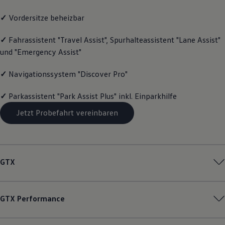
Magazin
✓
Vordersitze beheizbar
Lifestyle
Transport
Familie
✓
Fahrassistent "Travel Assist", Spurhalteassistent "Lane Assist"
Elektromobilität
und "Emergency Assist"
Volkswagen R
Pannen- und Unfallhilfe
Volkswagen Kundenbetreuung
✓
Navigationssystem "Discover Pro"
✓
Parkassistent "Park Assist Plus" inkl. Einparkhilfe
Jetzt Probefahrt vereinbaren
GTX
GTX
Performance