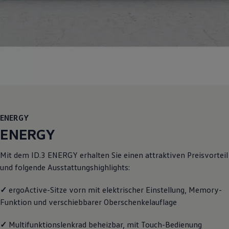
Motorenöl und Flüssigkeiten
Räder und Reifen
Pannen- und Unfallhilfe
Economy Service
Volkswagen Teile
Zubehör
Modellspezifisches Zubehör
Schutz und Pflege
Transport
Entertainment und Elektronik
Individualisieren
Wallbox und Ladekabel
ENERGY
Digitale Extras
Dienste für Ihr Modell finden
ENERGY
Volkswagen Apps, Login und Shop
Handy und Fahrzeug verbinden
Mit dem
ID.3
ENERGY
erhalten Sie einen attraktiven Preisvorteil
Updates für Software, Karten und Radio
Über Ihr Auto
und folgende Ausstattungshighlights:
Vorgängermodelle
Kundeninformationen
✓
ergoActive-Sitze vorn mit elektrischer Einstellung, Memory-
Volkswagen Kundenbetreuung
Warn- und Kontrollleuchten
Funktion und verschiebbarer Oberschenkelauflage
Assistenzsysteme
Digitale Betriebsanleitung
✓
Multifunktionslenkrad beheizbar, mit Touch-Bedienung
Live Beratung