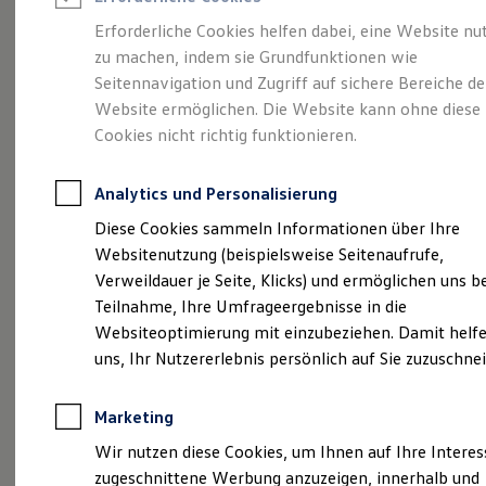
Reifenpakete
Leasing
Erforderliche Cookies helfen dabei, eine Website nu
Leasing-Angebote
zu machen, indem sie Grundfunktionen wie
Voll im Leben.
Gebrauchtwagen Leasing
Seitennavigation und Zugriff auf sichere Bereiche de
Junge Gebrauchtwagen-Leasing
Elektroauto Leasing
Website ermöglichen. Die Website kann ohne diese
Vollelektrisch.
Der
Kleinwagen-Leasing
Cookies nicht richtig funktionieren.
Leasing ohne Anzahlung
ID.3
Finanzierung
Autokredit mit Schlussrate
Analytics und Personalisierung
Versicherungen und Garantien
Kfz-Versicherung
Diese Cookies sammeln Informationen über Ihre
Restschuldversicherungen
Websitenutzung (beispielsweise Seitenaufrufe,
Garantien
Verweildauer je Seite, Klicks) und ermöglichen uns b
Wartungsverträge
Geschäftskunden
Teilnahme, Ihre Umfrageergebnisse in die
Professional Class bei Volkswagen
Websiteoptimierung mit einzubeziehen. Damit helfe
Großkunden
uns, Ihr Nutzererlebnis persönlich auf Sie zuzuschne
Behörden
Direktkunden
Sonderfahrzeuge
(
Impressum & Rechtliches
)
Marketing
Anpfiff zum Gewinn
Elektromobilität
Wir nutzen diese Cookies, um Ihnen auf Ihre Intere
Elektroautos
zugeschnittene Werbung anzuzeigen, innerhalb und
ID. Tutorials