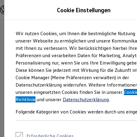
Modelle und Konfigurator
Cookie Einstellungen
Konfigurator
Modelle vergleichen
Konfiguration laden
Zum
Zum
Autosuche
Wir nutzen Cookies, um Ihnen die bestmögliche Nutzung
Hauptinhalt
Footer
Elektroautos
springen
springen
unserer Webseite zu ermöglichen und unsere Kommunika
ENERGY Sondermodelle
Nutzfahrzeuge
mit Ihnen zu verbessern. Wir berücksichtigen hierbei Ihr
SUV und CUV
Präferenzen und verarbeiten Daten für Marketing, Analyt
Familienautos
Personalisierung nur, wenn Sie uns Ihre Einwilligung gebe
Kombis
Kompaktwagen
Diese können Sie jederzeit mit Wirkung für die Zukunft i
Sportwagen
Cookie Manager (Meine Präferenzen verwalten) in der
Schnell verfügbare Fahrzeuge
Angebote und Produkte
Datenschutzerklärung widerrufen. Weitere Informatione
Aktuelle Angebote
unseren eingesetzten Cookies finden Sie in unserer
Cooki
E-Auto-Förderung
Richtlinie
und unserer
Datenschutzerklärung
.
Volkswagen Marktplatz
Die ENERGY Sondermodelle
Folgende Kategorien von Cookies werden durch uns einge
Junge Gebrauchtwagen und Gebrauchtwagen
Volkswagen Zertifizierte Gebrauchtwagen
Elektromobilität bei Gebrauchtwagen
Zubehör- und Serviceangebote
Saisonangebote
Erforderliche Cookies