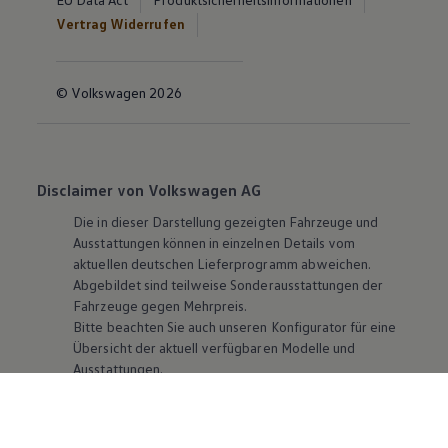
Vertrag Widerrufen
© Volkswagen 2026
Disclaimer von Volkswagen AG
Die in dieser Darstellung gezeigten Fahrzeuge und
Ausstattungen können in einzelnen Details vom
aktuellen deutschen Lieferprogramm abweichen.
Abgebildet sind teilweise Sonderausstattungen der
Fahrzeuge gegen Mehrpreis.
Bitte beachten Sie auch unseren Konfigurator für eine
Übersicht der aktuell verfügbaren Modelle und
Ausstattungen.
Die angegebenen Verbrauchs- und Emissionswerte
beziehen sich nicht auf ein einzelnes Fahrzeug und sind
nicht Bestandteil des Angebots, sondern dienen allein