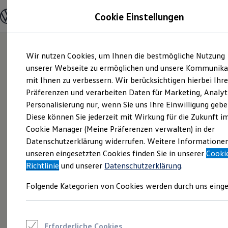
Modelle und Konfigurator
Cookie Einstellungen
Konfigurator
Modelle vergleichen
Konfiguration laden
Zum
Zum
Autosuche
Wir nutzen Cookies, um Ihnen die bestmögliche Nutzung
Hauptinhalt
Footer
Elektroautos
springen
springen
unserer Webseite zu ermöglichen und unsere Kommunika
ENERGY Sondermodelle
Nutzfahrzeuge
mit Ihnen zu verbessern. Wir berücksichtigen hierbei Ihr
SUV und CUV
Präferenzen und verarbeiten Daten für Marketing, Analyt
Familienautos
Personalisierung nur, wenn Sie uns Ihre Einwilligung gebe
Kombis
Kompaktwagen
Diese können Sie jederzeit mit Wirkung für die Zukunft i
Sportwagen
Cookie Manager (Meine Präferenzen verwalten) in der
Schnell verfügbare Fahrzeuge
Angebote und Produkte
Datenschutzerklärung widerrufen. Weitere Informatione
Aktuelle Angebote
unseren eingesetzten Cookies finden Sie in unserer
Cooki
E-Auto-Förderung
Richtlinie
und unserer
Datenschutzerklärung
.
Volkswagen Marktplatz
Die ENERGY Sondermodelle
Folgende Kategorien von Cookies werden durch uns einge
Junge Gebrauchtwagen und Gebrauchtwagen
Volkswagen Zertifizierte Gebrauchtwagen
Elektromobilität bei Gebrauchtwagen
Zubehör- und Serviceangebote
Saisonangebote
Erforderliche Cookies