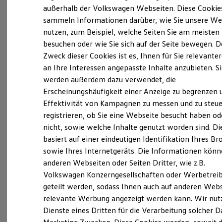
Elektrofahrzeugkonzepte
außerhalb der Volkswagen Webseiten. Diese Cookie
ID. EVERY1
sammeln Informationen darüber, wie Sie unsere We
Reichweite
Probefahrt vereinbaren
nutzen, zum Beispiel, welche Seiten Sie am meisten
Reichweite der ID. Modelle
Reichweite im Winter
besuchen oder wie Sie sich auf der Seite bewegen. D
Rekuperation
Zweck dieser Cookies ist es, Ihnen für Sie relevante
Laden
an Ihre Interessen angepasste Inhalte anzubieten. S
Laden unterwegs
Laden Zuhause
werden außerdem dazu verwendet, die
Fahrzeugangebot anfordern
Ladestationen finden
Erscheinungshäufigkeit einer Anzeige zu begrenzen 
Ladezeitensimulator
Effektivität von Kampagnen zu messen und zu steue
Batterie
Sicherheit
registrieren, ob Sie eine Webseite besucht haben od
Garantie und Lebensdauer
nicht, sowie welche Inhalte genutzt worden sind. Di
Nachhaltigkeit
Servicetermin buchen
basiert auf einer eindeutigen Identifikation Ihres B
Technologie
Kosten und Kauf
sowie Ihres Internetgeräts. Die Informationen kön
Verbrauchskosten
anderen Webseiten oder Seiten Dritter, wie z.B.
Kaufoptionen
Volkswagen Konzerngesellschaften oder Werbetrei
E-Auto-Förderung
Software und Konnektivität
geteilt werden, sodass Ihnen auch auf anderen Web
Serviceanfrage stellen
Die ID. Software 6
relevante Werbung angezeigt werden kann. Wir nut
ID. Software Versionen und Updates
Dienste eines Dritten für die Verarbeitung solcher D
Digitale Extras
Schnittstellen zu Ihrem ID.