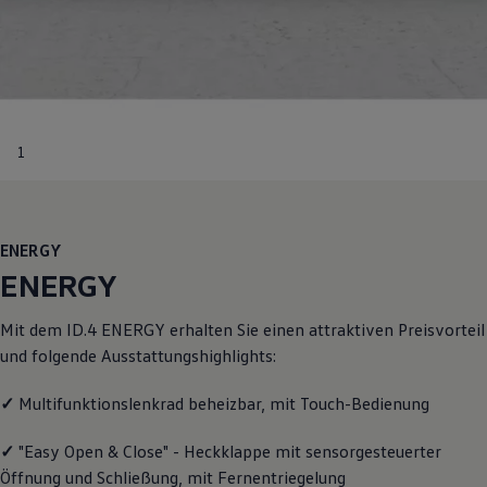
Motorenöl und Flüssigkeiten
Räder und Reifen
Pannen- und Unfallhilfe
Economy Service
Volkswagen Teile
Zubehör
Modellspezifisches Zubehör
1
Schutz und Pflege
Transport
Entertainment und Elektronik
Individualisieren
Wallbox und Ladekabel
ENERGY
Digitale Extras
Dienste für Ihr Modell finden
ENERGY
Volkswagen Apps, Login und Shop
Handy und Fahrzeug verbinden
Mit dem
ID.4
ENERGY
erhalten Sie einen attraktiven Preisvorteil
Updates für Software, Karten und Radio
Über Ihr Auto
und folgende Ausstattungshighlights:
Vorgängermodelle
Kundeninformationen
✓
Multifunktionslenkrad beheizbar, mit Touch-Bedienung
Volkswagen Kundenbetreuung
Warn- und Kontrollleuchten
Assistenzsysteme
✓
"Easy Open & Close" - Heckklappe mit sensorgesteuerter
Digitale Betriebsanleitung
Öffnung und Schließung, mit Fernentriegelung
Live Beratung