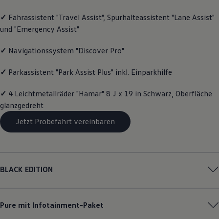
Magazin
✓
Fahrassistent "Travel Assist", Spurhalteassistent "Lane Assist"
Lifestyle
Transport
und "Emergency Assist"
Familie
Elektromobilität
✓
Navigationssystem "Discover Pro"
Volkswagen R
Pannen- und Unfallhilfe
Volkswagen Kundenbetreuung
✓
Parkassistent "Park Assist Plus" inkl. Einparkhilfe
✓
4 Leichtmetallräder "Hamar" 8 J x 19 in Schwarz, Oberfläche
glanzgedreht
Jetzt Probefahrt vereinbaren
BLACK EDITION
Pure mit Infotainment-Paket