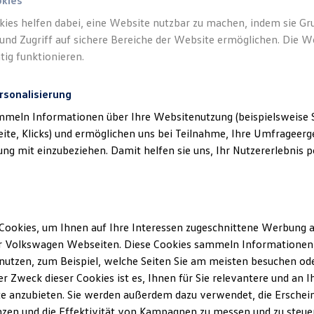
okies
kies helfen dabei, eine Website nutzbar zu machen, indem sie G
und Zugriff auf sichere Bereiche der Website ermöglichen. Die W
tig funktionieren.
rsonalisierung
mmeln Informationen über Ihre Websitenutzung (beispielsweise S
eite, Klicks) und ermöglichen uns bei Teilnahme, Ihre Umfrageerge
g mit einzubeziehen. Damit helfen sie uns, Ihr Nutzererlebnis pe
Cookies, um Ihnen auf Ihre Interessen zugeschnittene Werbung a
r Volkswagen Webseiten. Diese Cookies sammeln Informationen 
utzen, zum Beispiel, welche Seiten Sie am meisten besuchen oder
r Zweck dieser Cookies ist es, Ihnen für Sie relevantere und an I
e anzubieten. Sie werden außerdem dazu verwendet, die Erschein
zen und die Effektivität von Kampagnen zu messen und zu steuern