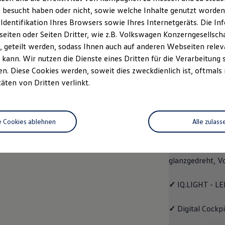
 besucht haben oder nicht, sowie welche Inhalte genutzt worden s
rzeugangebot
Servicetermin buchen
rdern
 Identifikation Ihres Browsers sowie Ihres Internetgeräts. Die 
iten oder Seiten Dritter, wie z.B. Volkswagen Konzerngesellsch
 geteilt werden, sodass Ihnen auch auf anderen Webseiten rel
kann. Wir nutzen die Dienste eines Dritten für die Verarbeitung 
. Diese Cookies werden, soweit dies zweckdienlich ist, oftmals
EDITION 50
täten von Dritten verlinkt.
EDITIO
e Cookies ablehnen
Alle zulass
Mit dem
Polo
ED
✓
4 Leichtmetall
glanzgedreht,
V
✓
IQ.LIGHT - LE
✓
Digital Cockp