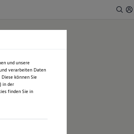
hen und unsere
 und verarbeiten Daten
. Diese können Sie
 in der
es finden Sie in