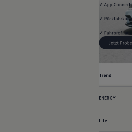
✓
App‑Connect
✓
Rückfahrkame
✓
Fahrprofilau
Jetzt Probe
Trend
ENERGY
Life