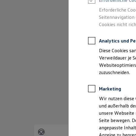
Erforderliche Co
Reifenpakete
Leasing
Erforderliche Coo
Leasing-Angebote
Seitennavigation 
Gebrauchtwagen Leasing
(
Impressum & Rechtliches
)
Cookies nicht rich
Junge Gebrauchtwagen-Leasing
Elektroauto Leasing
Kleinwagen-Leasing
Analytics und Pe
Leasing ohne Anzahlung
Finanzierung
Diese Cookies sa
Autokredit mit Schlussrate
Versicherungen und Garantien
Verweildauer je S
Kfz-Versicherung
Websiteoptimierun
Restschuldversicherungen
zuzuschneiden.
Garantien
Wartungsverträge
Geschäftskunden
Marketing
Professional Class bei Volkswagen
Großkunden
Wir nutzen diese 
Behörden
und außerhalb de
Direktkunden
Sonderfahrzeuge
unsere Webseite n
Anpfiff zum Gewinn
Seite bewegen. De
Elektromobilität
angepasste Inhalt
Elektroautos
ID. Tutorials
Anzeige zu begren