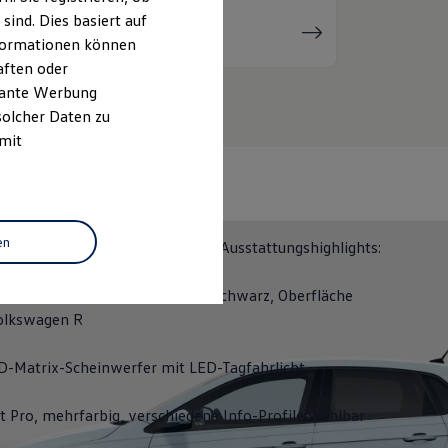
ind. Dies basiert auf
Serviceanfrage
stellen
Informationen können
aften oder
evante Werbung
solcher Daten zu
 mit
N 50
en
ITION 50 erhalten Sie folgende Ausstattungshighlights:
räder "Coventry" 6,5 J x 16 in Schwarz, Oberfläche
olkswagen
R
D-Matrix-Scheinwerfer mit LED-Tagfahrlicht
it Pro, mehrfarbig, verschiedene Info-Profile wählbar