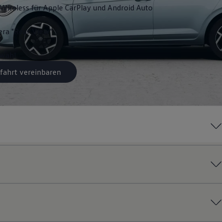
Wireless für Apple
CarPlay
und
Android
Auto
ra "Rear View"
swahl
fahrt vereinbaren