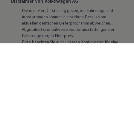
Disclaimer von Volkswagen AG
Die in dieser Darstellung gezeigten Fahrzeuge und
Ausstattungen können in einzelnen Details vom
aktuellen deutschen Lieferprogramm abweichen.
Abgebildet sind teilweise Sonderausstattungen der
Fahrzeuge gegen Mehrpreis.
Bitte beachten Sie auch unseren Konfigurator für eine
Übersicht der aktuell verfügbaren Modelle und
Ausstattungen.
Die angegebenen Verbrauchs- und Emissionswerte
beziehen sich nicht auf ein einzelnes Fahrzeug und sind
nicht Bestandteil des Angebots, sondern dienen allein
Vergleichszwecken zwischen den verschiedenen
Fahrzeugtypen. Zusatzausstattungen und
Zubehör
(Anbauteile, Reifenformat usw.) können relevante
Fahrzeugparameter, wie
z. B.
Gewicht, Rollwiderstand
und Aerodynamik verändern und neben Witterungs-
und Verkehrsbedingungen sowie dem individuellen
Fahrverhalten den Kraftstoffverbrauch, den
Stromverbrauch, die CO₂-Emissionen und die
Fahrleistungswerte eines Fahrzeugs beeinflussen.