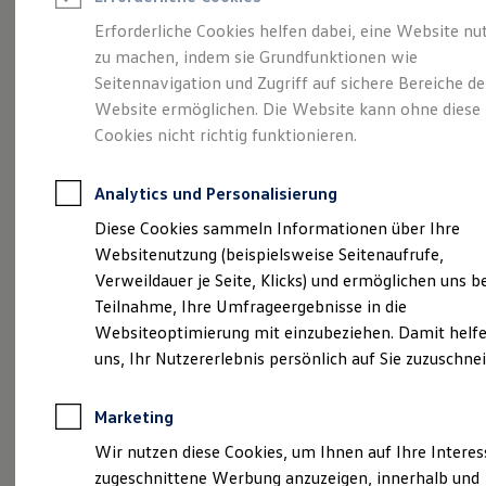
Reifenpakete
Leasing
Erforderliche Cookies helfen dabei, eine Website nu
Leasing-Angebote
zu machen, indem sie Grundfunktionen wie
Ihr Begleiter für Alltag
Gebrauchtwagen Leasing
Seitennavigation und Zugriff auf sichere Bereiche de
Junge Gebrauchtwagen-Leasing
Elektroauto Leasing
Website ermöglichen. Die Website kann ohne diese
und Freizeit.
Der T-
Kleinwagen-Leasing
Cookies nicht richtig funktionieren.
Leasing ohne Anzahlung
Cross.
Finanzierung
Autokredit mit Schlussrate
Analytics und Personalisierung
Versicherungen und Garantien
Kfz-Versicherung
Diese Cookies sammeln Informationen über Ihre
Restschuldversicherungen
Websitenutzung (beispielsweise Seitenaufrufe,
Garantien
Verweildauer je Seite, Klicks) und ermöglichen uns b
Wartungsverträge
Geschäftskunden
Teilnahme, Ihre Umfrageergebnisse in die
Professional Class bei Volkswagen
Websiteoptimierung mit einzubeziehen. Damit helfe
Großkunden
uns, Ihr Nutzererlebnis persönlich auf Sie zuzuschne
Behörden
Direktkunden
Sonderfahrzeuge
Marketing
Anpfiff zum Gewinn
Elektromobilität
(
Impressum & Rechtliches
)
Wir nutzen diese Cookies, um Ihnen auf Ihre Intere
Elektroautos
zugeschnittene Werbung anzuzeigen, innerhalb und
ID. Tutorials