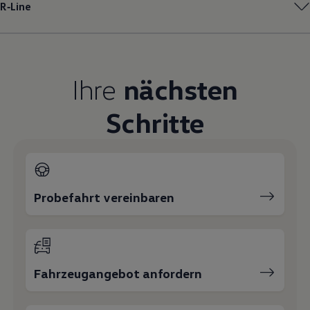
R‑Line
Magazin
Lifestyle
Transport
Familie
Elektromobilität
Volkswagen R
Ihre
nächsten
Pannen- und Unfallhilfe
Volkswagen Kundenbetreuung
Schritte
Probefahrt vereinbaren
Fahrzeugangebot anfordern