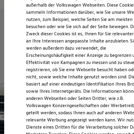
Elektrofahrzeugkonzepte
außerhalb der Volkswagen Webseiten. Diese Cookie
ID. EVERY1
sammeln Informationen darüber, wie Sie unsere We
Reichweite
nutzen, zum Beispiel, welche Seiten Sie am meisten
Reichweite der ID. Modelle
Reichweite im Winter
besuchen oder wie Sie sich auf der Seite bewegen. D
Rekuperation
Zweck dieser Cookies ist es, Ihnen für Sie relevante
Laden
an Ihre Interessen angepasste Inhalte anzubieten. S
Laden unterwegs
Laden Zuhause
werden außerdem dazu verwendet, die
Ladestationen finden
Erscheinungshäufigkeit einer Anzeige zu begrenzen 
Ladezeitensimulator
Effektivität von Kampagnen zu messen und zu steue
Batterie
Sicherheit
registrieren, ob Sie eine Webseite besucht haben od
Garantie und Lebensdauer
nicht, sowie welche Inhalte genutzt worden sind. Di
Nachhaltigkeit
basiert auf einer eindeutigen Identifikation Ihres B
Technologie
Kosten und Kauf
sowie Ihres Internetgeräts. Die Informationen kön
Verbrauchskosten
anderen Webseiten oder Seiten Dritter, wie z.B.
Kaufoptionen
Volkswagen Konzerngesellschaften oder Werbetrei
E-Auto-Förderung
Software und Konnektivität
geteilt werden, sodass Ihnen auch auf anderen Web
Die ID. Software 6
relevante Werbung angezeigt werden kann. Wir nut
ID. Software Versionen und Updates
Dienste eines Dritten für die Verarbeitung solcher D
Digitale Extras
Schnittstellen zu Ihrem ID.