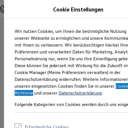
Modelle und Konfigurator
Cookie Einstellungen
Konfigurator
Modelle vergleichen
Konfiguration laden
Zum
Zum
Autosuche
Wir nutzen Cookies, um Ihnen die bestmögliche Nutzung
Hauptinhalt
Footer
Elektroautos
springen
springen
unserer Webseite zu ermöglichen und unsere Kommunika
ENERGY Sondermodelle
Nutzfahrzeuge
mit Ihnen zu verbessern. Wir berücksichtigen hierbei Ihr
SUV und CUV
Präferenzen und verarbeiten Daten für Marketing, Analyt
Familienautos
Personalisierung nur, wenn Sie uns Ihre Einwilligung gebe
Kombis
Kompaktwagen
Diese können Sie jederzeit mit Wirkung für die Zukunft i
Sportwagen
Cookie Manager (Meine Präferenzen verwalten) in der
Schnell verfügbare Fahrzeuge
Angebote und Produkte
Datenschutzerklärung widerrufen. Weitere Informatione
Aktuelle Angebote
unseren eingesetzten Cookies finden Sie in unserer
Cooki
E-Auto-Förderung
Richtlinie
und unserer
Datenschutzerklärung
.
Volkswagen Marktplatz
Die ENERGY Sondermodelle
Folgende Kategorien von Cookies werden durch uns einge
Junge Gebrauchtwagen und Gebrauchtwagen
Volkswagen Zertifizierte Gebrauchtwagen
Elektromobilität bei Gebrauchtwagen
Zubehör- und Serviceangebote
Saisonangebote
Erforderliche Cookies