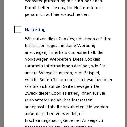
Websiteoptimierung mit einzubeziehen.
Elektrofahrzeugkonzepte
Damit helfen sie uns, Ihr Nutzererlebnis
ID. EVERY1
Reichweite
persönlich auf Sie zuzuschneiden.
Ihre
nächsten
Reichweite der ID. Modelle
Reichweite im Winter
Schritte
Rekuperation
Marketing
Laden
Wir nutzen diese Cookies, um Ihnen auf Ihre
Laden unterwegs
Laden Zuhause
Interessen zugeschnittene Werbung
Ladestationen finden
anzuzeigen, innerhalb und außerhalb der
Ladezeitensimulator
Volkswagen Webseiten. Diese Cookies
Batterie
Probefahrt vereinbaren
Sicherheit
sammeln Informationen darüber, wie Sie
Garantie und Lebensdauer
unsere Webseite nutzen, zum Beispiel,
Nachhaltigkeit
welche Seiten Sie am meisten besuchen oder
Technologie
Kosten und Kauf
wie Sie sich auf der Seite bewegen. Der
Verbrauchskosten
Zweck dieser Cookies ist es, Ihnen für Sie
Fahrzeugangebot anfordern
Kaufoptionen
relevantere und an Ihre Interessen
E-Auto-Förderung
Software und Konnektivität
angepasste Inhalte anzubieten. Sie werden
Die ID. Software 6
außerdem dazu verwendet, die
ID. Software Versionen und Updates
Erscheinungshäufigkeit einer Anzeige zu
Digitale Extras
Servicetermin buchen
Schnittstellen zu Ihrem ID.