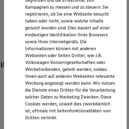
begrenzen und die Effektivität von
Hybridautos
Kampagnen zu messen und zu steuern. Sie
Marke und Erlebnis
registrieren, ob Sie eine Webseite besucht
Volkswagen R und R Experience
R-Modelle
haben oder nicht, sowie welche Inhalte
R Experience
genutzt worden sind. Dies basiert auf einer
Driving Experience
Serviceanfrage stellen
eindeutigen Identifikation Ihres Browsers
Volkswagen entdecken
Werkbesichtigung
sowie Ihres Internetgeräts. Die
Factory visit
Informationen können mit anderen
Lifestyle Shop
Webseiten oder Seiten Dritter, wie z.B.
T-Roc Kollektion
Golf Kollektion
Ihre Ansprechpartner
bei Autowelt
Volkswagen Konzerngesellschaften oder
ID. Kollektion
Werbetreibenden, geteilt werden, sodass
Volkswagen Kollektion
Schuler Horgen
Ihnen auch auf anderen Webseiten relevante
R-Kollektion
GTI Kollektion
Werbung angezeigt werden kann. Wir nutzen
Fußball Drop
E-Mail schreiben
die Dienste eines Dritten für die Verarbeitung
we drive football
solcher Daten zu Marketing Zwecken. Diese
#wedriveproud
+49 741 3090
Besitzer und Service
Cookies werden, soweit dies zweckdienlich
myVolkswagen
ist, oftmals mit Seitenfunktionalitäten von
Software Updates
Dritten verlinkt.
Service und Ersatzteile
Inspektion und HU/AU
Reparaturen und Checks