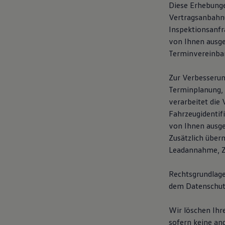
Diese Erhebunge
Vertragsanbahnun
Inspektionsanfr
von Ihnen ausg
Terminvereinba
Zur Verbesserun
Terminplanung, 
verarbeitet die 
Fahrzeugidentif
von Ihnen ausge
Zusätzlich über
Leadannahme, Ze
Rechtsgrundlage 
dem Datenschut
Wir löschen Ihr
sofern keine an