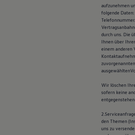
Motorenöl und Flüssigkeiten
aufzunehmen und
Räder und Reifen
folgende Daten:
Pannen- und Unfallhilfe
Telefonnummer. 
Economy Service
Volkswagen Teile
Vertragsanbahnu
Zubehör
durch uns. Die 
Modellspezifisches Zubehör
Ihnen über Ihre
Schutz und Pflege
Transport
einem anderen V
Entertainment und Elektronik
Kontaktaufnehm
Individualisieren
zuvorgenannten 
Wallbox und Ladekabel
Digitale Extras
ausgewähltenVo
Dienste für Ihr Modell finden
Volkswagen Apps, Login und Shop
Wir löschen Ihr
Handy und Fahrzeug verbinden
Updates für Software, Karten und Radio
sofern keine an
Über Ihr Auto
entgegenstehen
Vorgängermodelle
Kundeninformationen
Volkswagen Kundenbetreuung
2.Serviceanfrage
Warn- und Kontrollleuchten
den Themen (Ins
Assistenzsysteme
uns zu versend
Digitale Betriebsanleitung
Live Beratung