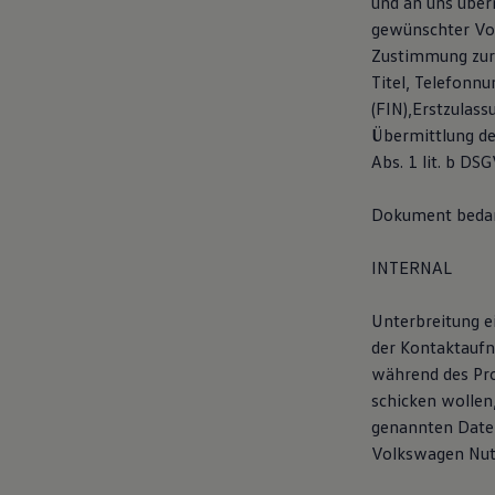
und an uns überm
Magazin
gewünschter Vol
Lifestyle
Zustimmung zur 
Transport
Familie
Titel, Telefonn
Elektromobilität
(FIN),Erstzulas
Volkswagen R
Übermittlung de
Pannen- und Unfallhilfe
Volkswagen Kundenbetreuung
Abs. 1 lit. b DS
Dokument bedarf
INTERNAL
Unterbreitung e
der Kontaktaufn
während des Pro
schicken wollen
genannten Daten
Volkswagen Nutz