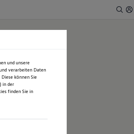
hen und unsere
ter &
 und verarbeiten Daten
. Diese können Sie
um &
 in der
es finden Sie in
 Beilstein