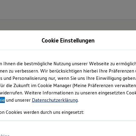
Cookie Einstellungen
m Ihnen die bestmögliche Nutzung unserer Webseite zu ermöglic
zentrum Beilstein Rit
en zu verbessern. Wir berücksichtigen hierbei Ihre Präferenzen
cs und Personalisierung nur, wenn Sie uns Ihre Einwilligung geben
üs GmbH | Impress
für die Zukunft im Cookie Manager (Meine Präferenzen verwalten)
iderrufen. Weitere Informationen zu unseren eingesetzten Cooki
nie
und unserer
Datenschutzerklärung
.
Rechtliches
on Cookies werden durch uns eingesetzt:
en Sie Informationen über uns (Autozentrum