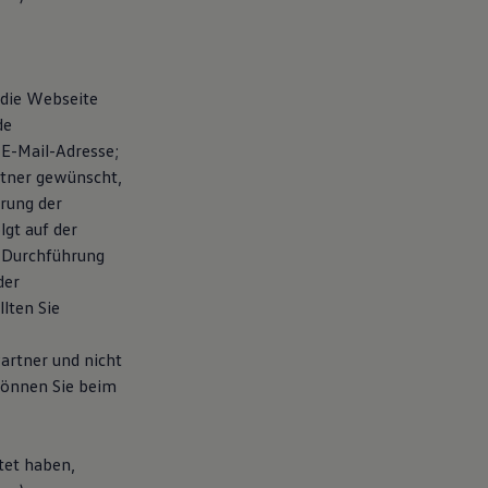
 die Webseite
de
E-Mail-Adresse;
rtner gewünscht,
rung der
gt auf der
r Durchführung
der
lten Sie
artner und nicht
können Sie beim
tet haben,