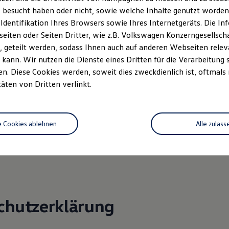
 besucht haben oder nicht, sowie welche Inhalte genutzt worden s
 Identifikation Ihres Browsers sowie Ihres Internetgeräts. Die 
: 07062-916600
iten oder Seiten Dritter, wie z.B. Volkswagen Konzerngesellsch
062-9166029
 geteilt werden, sodass Ihnen auch auf anderen Webseiten rel
ozentrum-Beilstein.de
kann. Wir nutzen die Dienste eines Dritten für die Verarbeitung 
. Diese Cookies werden, soweit dies zweckdienlich ist, oftmals
.: DE 144 999 784
täten von Dritten verlinkt.
: Amtsgericht Stuttgart HRB 300734
 Dipl.-Ing. (FH) Cavit Gümüs
e Cookies ablehnen
Alle zulass
ereit oder verpflichtet, an Streitbeilegungsverfahren vor einer
ichtungsstelle teilzunehmen.
chutzerklärung