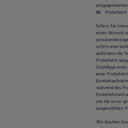
entgegenstehen
Probefahrt
Sofern Sie Inte
einen Wunsch z
personenbezogen
sofern eine tel
außerdem die T
Probefahrt ausg
Grundlage eines
einer Probefahr
Kontaktaufnahme
während des Pr
Probefahrtanfra
uns die zuvor g
ausgewählten V
Wir löschen Ihr