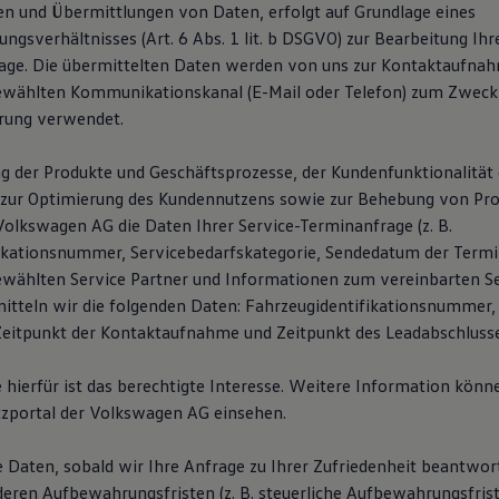
n und Übermittlungen von Daten, erfolgt auf Grundlage eines
gsverhältnisses (Art. 6 Abs. 1 lit. b DSGVO) zur Bearbeitung Ihr
age. Die übermittelten Daten werden von uns zur Kontaktaufna
ewählten Kommunikationskanal (E-Mail oder Telefon) zum Zweck
rung verwendet.
g der Produkte und Geschäftsprozesse, der Kundenfunktionalität 
zur Optimierung des Kundennutzens sowie zur Behebung von Pro
Volkswagen AG die Daten Ihrer Service-Terminanfrage (z. B.
ikationsnummer, Servicebedarfskategorie, Sendedatum der Termi
wählten Service Partner und Informationen zum vereinbarten Se
mitteln wir die folgenden Daten: Fahrzeugidentifikationsnummer,
itpunkt der Kontaktaufnahme und Zeitpunkt des Leadabschlusse
hierfür ist das berechtigte Interesse. Weitere Information könne
zportal der Volkswagen AG einsehen.
e Daten, sobald wir Ihre Anfrage zu Ihrer Zufriedenheit beantwor
deren Aufbewahrungsfristen (z. B. steuerliche Aufbewahrungsfris