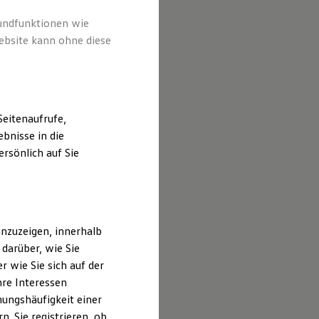
ter von
peziell
rundfunktionen wie
ebsite kann ohne diese
eitenaufrufe,
bnisse in die
rsönlich auf Sie
nzuzeigen, innerhalb
darüber, wie Sie
 wie Sie sich auf der
hre Interessen
ungshäufigkeit einer
. Sie registrieren, ob