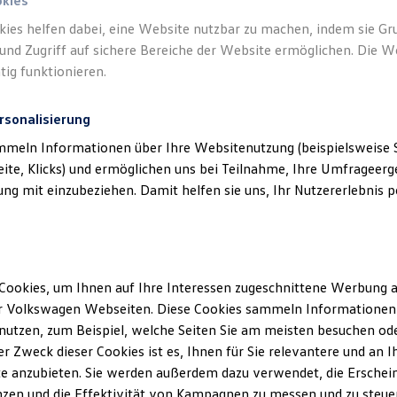
 & Gümüs GmbH) als verantwortlichen Anbie
okies
en und Angeboten, die auf dieser Website s
kies helfen dabei, eine Website nutzbar zu machen, indem sie G
und Zugriff auf sichere Bereiche der Website ermöglichen. Die W
aufgeführt sind.
tig funktionieren.
rsonalisierung
mmeln Informationen über Ihre Websitenutzung (beispielsweise S
eite, Klicks) und ermöglichen uns bei Teilnahme, Ihre Umfrageerge
g mit einzubeziehen. Damit helfen sie uns, Ihr Nutzererlebnis pe
klärung
Cookies, um Ihnen auf Ihre Interessen zugeschnittene Werbung a
ssum
r Volkswagen Webseiten. Diese Cookies sammeln Informationen 
utzen, zum Beispiel, welche Seiten Sie am meisten besuchen oder
r Zweck dieser Cookies ist es, Ihnen für Sie relevantere und an I
ilstein Ritter & Gümüs GmbH
e anzubieten. Sie werden außerdem dazu verwendet, die Erschein
zen und die Effektivität von Kampagnen zu messen und zu steuern