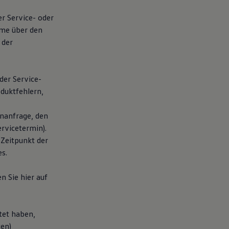
er Service- oder
hme über den
 der
der Service-
duktfehlern,
nanfrage, den
rvicetermin).
 Zeitpunkt der
s.
n Sie hier auf
tet haben,
ten)