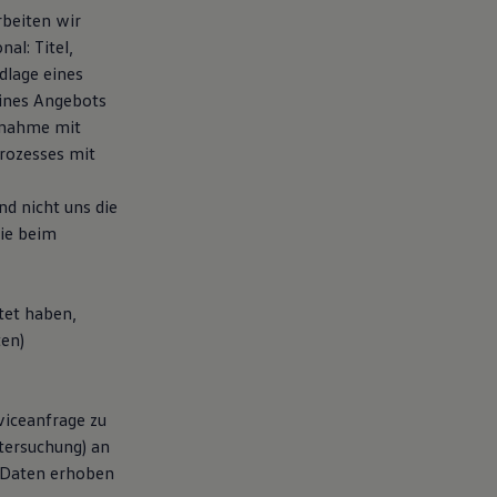
beiten wir
al: Titel,
dlage eines
eines Angebots
fnahme mit
Prozesses mit
d nicht uns die
Sie beim
tet haben,
ten)
rviceanfrage zu
tersuchung) an
 Daten erhoben