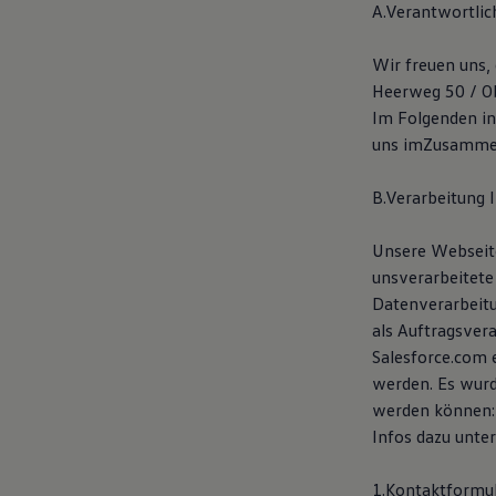
A.Verantwortlic
Hybridautos
Marke und Erlebnis
Volkswagen R und R Experience
Wir freuen uns,
R-Modelle
Heerweg 50 / Ob
R Experience
Driving Experience
Im Folgenden in
Volkswagen entdecken
uns imZusammen
Werkbesichtigung
Factory visit
Lifestyle Shop
B.Verarbeitung
T-Roc Kollektion
Golf Kollektion
Unsere Webseite
ID. Kollektion
Volkswagen Kollektion
unsverarbeitete
R-Kollektion
Datenverarbeit
GTI Kollektion
als Auftragsver
Fußball Drop
we drive football
Salesforce.com 
#wedriveproud
werden. Es wurd
Besitzer und Service
werden können:
myVolkswagen
Software Updates
Infos dazu unter
Service und Ersatzteile
Inspektion und HU/AU
1.Kontaktformul
Reparaturen und Checks