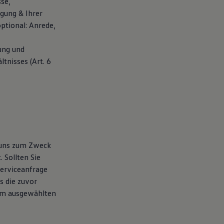
se,
gung & Ihrer
ptional: Anrede,
ung und
tnisses (Art. 6
 uns zum Zweck
 Sollten Sie
erviceanfrage
s die zuvor
eim ausgewählten