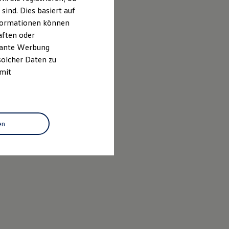
ind. Dies basiert auf
Informationen können
aften oder
evante Werbung
solcher Daten zu
 mit
en