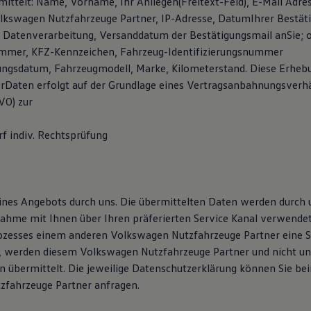
ittelt: Name, Vorname, Ihr Anliegen(Freitext-Feld), E-Mail Adres
kswagen Nutzfahrzeuge Partner, IP-Adresse, DatumIhrer Bestäti
Datenverarbeitung, Versanddatum der Bestätigungsmail anSie; o
ummer, KFZ-Kennzeichen, Fahrzeug-Identifizierungsnummer
sungsdatum, Fahrzeugmodell, Marke, Kilometerstand. Diese Erheb
rDaten erfolgt auf der Grundlage eines Vertragsanbahnungsverhäl
GVO) zur
 indiv. Rechtsprüfung
ines Angebots durch uns. Die übermittelten Daten werden durch
ahme mit Ihnen über Ihren präferierten Service Kanal verwendet.
zesses einem anderen Volkswagen Nutzfahrzeuge Partner eine S
, werden diesem Volkswagen Nutzfahrzeuge Partner und nicht un
 übermittelt. Die jeweilige Datenschutzerklärung können Sie b
fahrzeuge Partner anfragen.