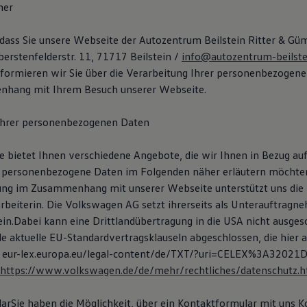
her
 dass Sie unsere Webseite der Autozentrum Beilstein Ritter & G
erstenfelderstr. 11, 71717 Beilstein /
info@autozentrum-beilste
formieren wir Sie über die Verarbeitung Ihrer personenbezogen
hang mit Ihrem Besuch unserer Webseite.
 Ihrer personenbezogenen Daten
 bietet Ihnen verschiedene Angebote, die wir Ihnen in Bezug auf
 personenbezogene Daten im Folgenden näher erläutern möchten
ung im Zusammenhang mit unserer Webseite unterstützt uns di
arbeiterin. Die Volkswagen AG setzt ihrerseits als Unterauftragn
ein.Dabei kann eine Drittlandübertragung in die USA nicht ausges
e aktuelle EU-Standardvertragsklauseln abgeschlossen, die hier 
 eur-lex.europa.eu/legal-content/de/TXT/?uri=CELEX%3A32021
https://www.volkswagen.de/de/mehr/rechtliches/datenschutz.h
arSie haben die Möglichkeit, über ein Kontaktformular mit uns K