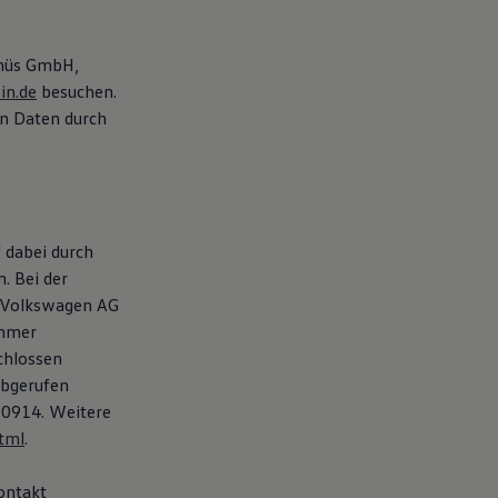
ümüs GmbH,
in.de
besuchen.
en Daten durch
 dabei durch
. Bei der
e Volkswagen AG
ehmer
chlossen
abgerufen
D0914. Weitere
tml
.
ontakt