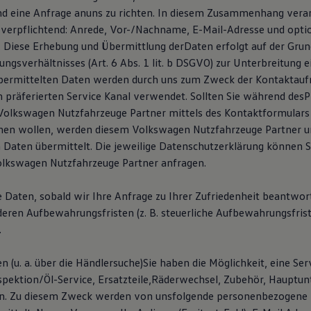
 eine Anfrage anuns zu richten. In diesem Zusammenhang verar
 verpflichtend: Anrede, Vor-/Nachname, E-Mail-Adresse und option
Diese Erhebung und Übermittlung derDaten erfolgt auf der Grun
ngsverhältnisses (Art. 6 Abs. 1 lit. b DSGVO) zur Unterbreitung 
übermittelten Daten werden durch uns zum Zweck der Kontaktau
n präferierten Service Kanal verwendet. Sollten Sie während des
olkswagen Nutzfahrzeuge Partner mittels des Kontaktformulars
en wollen, werden diesem Volkswagen Nutzfahrzeuge Partner un
Daten übermittelt. Die jeweilige Datenschutzerklärung können 
lkswagen Nutzfahrzeuge Partner anfragen.
e Daten, sobald wir Ihre Anfrage zu Ihrer Zufriedenheit beantwor
deren Aufbewahrungsfristen (z. B. steuerliche Aufbewahrungsfris
.
n (u. a. über die Händlersuche)Sie haben die Möglichkeit, eine Se
pektion/Öl-Service, Ersatzteile,Räderwechsel, Zubehör, Hauptun
en. Zu diesem Zweck werden von unsfolgende personenbezogene