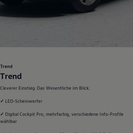
Motorenöl und Flüssigkeiten
Räder und Reifen
Pannen- und Unfallhilfe
Economy Service
Volkswagen Teile
Zubehör
Modellspezifisches Zubehör
Schutz und Pflege
Transport
Entertainment und Elektronik
Individualisieren
Wallbox und Ladekabel
Trend
Digitale Extras
Trend
Dienste für Ihr Modell finden
Volkswagen Apps, Login und Shop
Handy und Fahrzeug verbinden
Cleverer Einstieg. Das Wesentliche im Blick.
Updates für Software, Karten und Radio
Über Ihr Auto
Vorgängermodelle
✓
LED-Scheinwerfer
Kundeninformationen
Volkswagen Kundenbetreuung
✓
Digital Cockpit Pro, mehrfarbig, verschiedene Info-Profile
Warn- und Kontrollleuchten
wählbar
Assistenzsysteme
Digitale Betriebsanleitung
Live Beratung