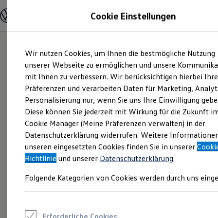
Modelle und Konfigurator
Cookie Einstellungen
Konfigurator
Modelle vergleichen
Konfiguration laden
Zum
Zum
Autosuche
Wir nutzen Cookies, um Ihnen die bestmögliche Nutzung
Hauptinhalt
Footer
Elektroautos
springen
springen
unserer Webseite zu ermöglichen und unsere Kommunika
ENERGY Sondermodelle
Nutzfahrzeuge
mit Ihnen zu verbessern. Wir berücksichtigen hierbei Ihr
SUV und CUV
Präferenzen und verarbeiten Daten für Marketing, Analyt
Familienautos
Personalisierung nur, wenn Sie uns Ihre Einwilligung gebe
Kombis
Kompaktwagen
Diese können Sie jederzeit mit Wirkung für die Zukunft i
Sportwagen
Cookie Manager (Meine Präferenzen verwalten) in der
Schnell verfügbare Fahrzeuge
Angebote und Produkte
Datenschutzerklärung widerrufen. Weitere Informatione
Aktuelle Angebote
unseren eingesetzten Cookies finden Sie in unserer
Cooki
E-Auto-Förderung
Richtlinie
und unserer
Datenschutzerklärung
.
Volkswagen Marktplatz
Die ENERGY Sondermodelle
Folgende Kategorien von Cookies werden durch uns einge
Junge Gebrauchtwagen und Gebrauchtwagen
Volkswagen Zertifizierte Gebrauchtwagen
Elektromobilität bei Gebrauchtwagen
Zubehör- und Serviceangebote
Saisonangebote
Erforderliche Cookies