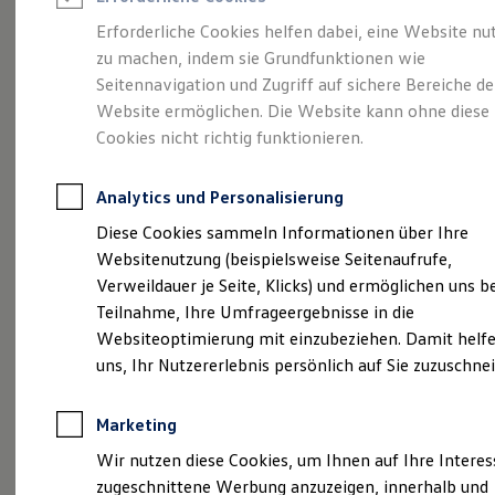
Reifenpakete
Leasing
Erforderliche Cookies helfen dabei, eine Website nu
Leasing-Angebote
zu machen, indem sie Grundfunktionen wie
Abenteuer Leben.
Der
Gebrauchtwagen Leasing
Seitennavigation und Zugriff auf sichere Bereiche de
Junge Gebrauchtwagen-Leasing
Elektroauto Leasing
Website ermöglichen. Die Website kann ohne diese
Tiguan.
Kleinwagen-Leasing
Cookies nicht richtig funktionieren.
Leasing ohne Anzahlung
Finanzierung
Autokredit mit Schlussrate
Analytics und Personalisierung
Versicherungen und Garantien
Kfz-Versicherung
Diese Cookies sammeln Informationen über Ihre
Restschuldversicherungen
Websitenutzung (beispielsweise Seitenaufrufe,
Garantien
Verweildauer je Seite, Klicks) und ermöglichen uns b
Wartungsverträge
Geschäftskunden
Teilnahme, Ihre Umfrageergebnisse in die
Professional Class bei Volkswagen
Websiteoptimierung mit einzubeziehen. Damit helfe
Großkunden
uns, Ihr Nutzererlebnis persönlich auf Sie zuzuschne
Behörden
Direktkunden
(
Impressum & Rechtliches
)
Sonderfahrzeuge
Marketing
Anpfiff zum Gewinn
Elektromobilität
Wir nutzen diese Cookies, um Ihnen auf Ihre Intere
Elektroautos
zugeschnittene Werbung anzuzeigen, innerhalb und
ID. Tutorials