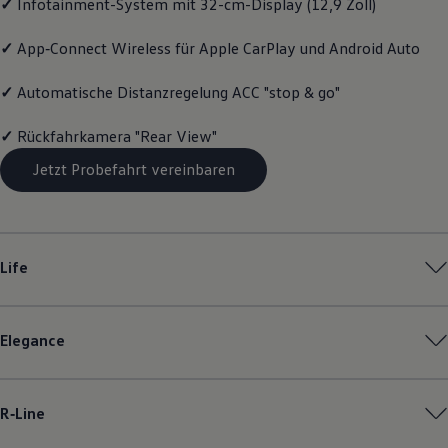
✓
Infotainment-System mit 32-cm-Display (12,9 Zoll)
Magazin
Lifestyle
✓
App‑Connect
Wireless für Apple
CarPlay
und
Android
Auto
Transport
Familie
Elektromobilität
✓
Automatische Distanzregelung ACC "stop & go"
Volkswagen R
Pannen- und Unfallhilfe
✓
Rückfahrkamera "Rear View"
Volkswagen Kundenbetreuung
Jetzt Probefahrt vereinbaren
Life
Elegance
R‑Line