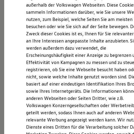
Elektrofahrzeugkonzepte
außerhalb der Volkswagen Webseiten. Diese Cookie
ID. EVERY1
sammeln Informationen darüber, wie Sie unsere We
Probefahrt vereinbaren
Reichweite
nutzen, zum Beispiel, welche Seiten Sie am meisten
Reichweite der ID. Modelle
Reichweite im Winter
besuchen oder wie Sie sich auf der Seite bewegen. D
Rekuperation
Zweck dieser Cookies ist es, Ihnen für Sie relevante
Laden
an Ihre Interessen angepasste Inhalte anzubieten. S
Laden unterwegs
Fahrzeugangebot anfordern
Laden Zuhause
werden außerdem dazu verwendet, die
Ladestationen finden
Erscheinungshäufigkeit einer Anzeige zu begrenzen 
Ladezeitensimulator
Effektivität von Kampagnen zu messen und zu steue
Batterie
Sicherheit
registrieren, ob Sie eine Webseite besucht haben od
Garantie und Lebensdauer
nicht, sowie welche Inhalte genutzt worden sind. Di
Nachhaltigkeit
Servicetermin buchen
basiert auf einer eindeutigen Identifikation Ihres B
Technologie
Kosten und Kauf
sowie Ihres Internetgeräts. Die Informationen kön
Verbrauchskosten
anderen Webseiten oder Seiten Dritter, wie z.B.
Kaufoptionen
Volkswagen Konzerngesellschaften oder Werbetrei
E-Auto-Förderung
Software und Konnektivität
Serviceanfrage stellen
geteilt werden, sodass Ihnen auch auf anderen Web
Die ID. Software 6
relevante Werbung angezeigt werden kann. Wir nut
ID. Software Versionen und Updates
Dienste eines Dritten für die Verarbeitung solcher D
Digitale Extras
Schnittstellen zu Ihrem ID.