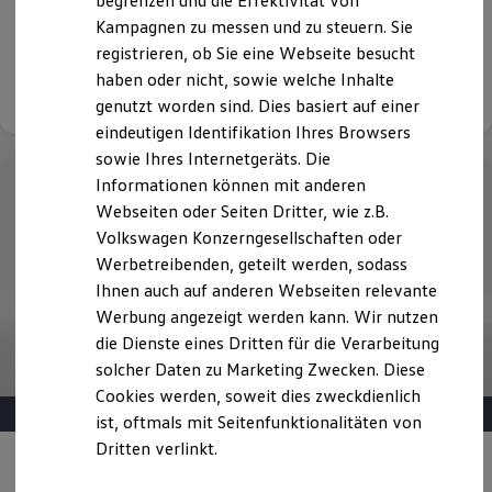
begrenzen und die Effektivität von
990,00 € Sonderzahlung | 48 Monate Laufzeit | Jährliche
Hybridautos
Kampagnen zu messen und zu steuern. Sie
Fahrleistung: 10.000 km
Marke und Erlebnis
registrieren, ob Sie eine Webseite besucht
Volkswagen R und R Experience
R-Modelle
haben oder nicht, sowie welche Inhalte
Details ansehen
R Experience
genutzt worden sind. Dies basiert auf einer
Driving Experience
eindeutigen Identifikation Ihres Browsers
Volkswagen entdecken
Werkbesichtigung
sowie Ihres Internetgeräts. Die
Factory visit
Informationen können mit anderen
Lifestyle Shop
Webseiten oder Seiten Dritter, wie z.B.
T-Roc Kollektion
Golf Kollektion
Volkswagen Konzerngesellschaften oder
ID. Kollektion
Werbetreibenden, geteilt werden, sodass
Volkswagen Kollektion
Ihnen auch auf anderen Webseiten relevante
R-Kollektion
GTI Kollektion
Werbung angezeigt werden kann. Wir nutzen
Fußball Drop
die Dienste eines Dritten für die Verarbeitung
we drive football
solcher Daten zu Marketing Zwecken. Diese
#wedriveproud
Besitzer und Service
Cookies werden, soweit dies zweckdienlich
myVolkswagen
ist, oftmals mit Seitenfunktionalitäten von
Software Updates
Dritten verlinkt.
Service und Ersatzteile
Angebot gültig bis 30.09.2026
Privatkunden
Inspektion und HU/AU
Reparaturen und Checks