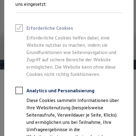
Reifenpakete
uns eingesetzt:
Leasing
Leasing-Angebote
Gebrauchtwagen Leasing
Junge Gebrauchtwagen-Leasing
Erforderliche Cookies
Elektroauto Leasing
Kleinwagen-Leasing
Erforderliche Cookies helfen dabei, eine
Leasing ohne Anzahlung
Website nutzbar zu machen, indem sie
Finanzierung
Autokredit mit Schlussrate
Grundfunktionen wie Seitennavigation und
Versicherungen und Garantien
Zugriff auf sichere Bereiche der Website
Kfz-Versicherung
ermöglichen. Die Website kann ohne diese
Restschuldversicherungen
Garantien
Cookies nicht richtig funktionieren.
Wartungsverträge
Angebot gültig bis 30.09.2026
Privatkunden
Geschäftskunden
Professional Class bei Volkswagen
Analytics und Personalisierung
Der Golf
Großkunden
Diese Cookies sammeln Informationen über
Behörden
Golf GTE ab 349,00 €
mtl. leasen für Privatkunden |
Direktkunden
Ihre Websitenutzung (beispielsweise
1.990,00 € Sonderzahlung | 48 Monate Laufzeit |
Sonderfahrzeuge
Seitenaufrufe, Verweildauer je Seite, Klicks)
Anpfiff zum Gewinn
Jährliche Fahrleistung: 10.000 km
und ermöglichen uns bei Teilnahme, Ihre
Elektromobilität
Elektroautos
Umfrageergebnisse in die
ID. Tutorials
Details ansehen