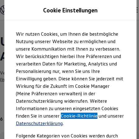
Modelle und Konfigurator
Cookie Einstellungen
Konfigurator
Modelle vergleichen
Konfiguration laden
Zum
Zum
Autosuche
Wir nutzen Cookies, um Ihnen die bestmögliche
Hauptinhalt
Footer
Elektroautos
Unsere aktuellen
springen
springen
Nutzung unserer Webseite zu ermöglichen und
ENERGY Sondermodelle
Nutzfahrzeuge
unsere Kommunikation mit Ihnen zu verbessern.
Angebote und mehr
SUV und CUV
Wir berücksichtigen hierbei Ihre Präferenzen und
Familienautos
verarbeiten Daten für Marketing, Analytics und
Kombis
Kompaktwagen
Personalisierung nur, wenn Sie uns Ihre
Verantwortlich für die Inhalte auf dieser Seite ist die AVG Rosier GmbH
Sportwagen
Einwilligung geben. Diese können Sie jederzeit mit
(
Impressum & Rechtliches
)
Schnell verfügbare Fahrzeuge
Angebote und Produkte
Wirkung für die Zukunft im Cookie Manager
Aktuelle Angebote
(Meine Präferenzen verwalten) in der
E-Auto-Förderung
Datenschutzerklärung widerrufen. Weitere
Volkswagen Marktplatz
Aktuelle Modelle
Neuwagen
Golf GTE
T-Cross
Informationen zu unseren eingesetzten Cookies
Die ENERGY Sondermodelle
Junge Gebrauchtwagen und Gebrauchtwagen
finden Sie in unserer
Cookie-Richtlinie
und unserer
6
Angebote
Volkswagen Zertifizierte Gebrauchtwagen
Datenschutzerklärung
.
Elektromobilität bei Gebrauchtwagen
Zubehör- und Serviceangebote
Folgende Kategorien von Cookies werden durch
Saisonangebote