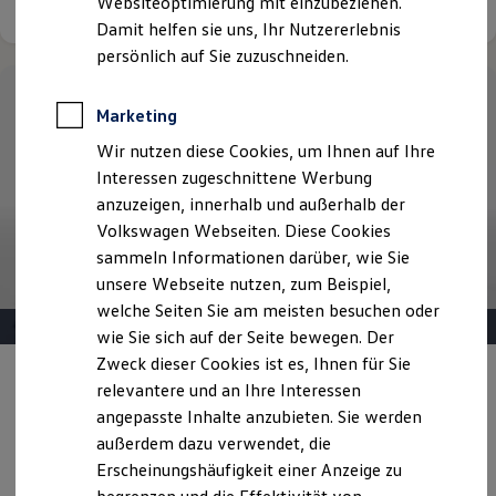
Websiteoptimierung mit einzubeziehen.
Elektrofahrzeugkonzepte
Damit helfen sie uns, Ihr Nutzererlebnis
ID. EVERY1
Reichweite
persönlich auf Sie zuzuschneiden.
Reichweite der ID. Modelle
Reichweite im Winter
Rekuperation
Marketing
Laden
Wir nutzen diese Cookies, um Ihnen auf Ihre
Laden unterwegs
Laden Zuhause
Interessen zugeschnittene Werbung
Ladestationen finden
anzuzeigen, innerhalb und außerhalb der
Ladezeitensimulator
Volkswagen Webseiten. Diese Cookies
Batterie
Sicherheit
sammeln Informationen darüber, wie Sie
Garantie und Lebensdauer
unsere Webseite nutzen, zum Beispiel,
Nachhaltigkeit
welche Seiten Sie am meisten besuchen oder
Technologie
Kosten und Kauf
wie Sie sich auf der Seite bewegen. Der
Verbrauchskosten
Zweck dieser Cookies ist es, Ihnen für Sie
Kaufoptionen
Angebot gültig bis 30.09.2026
Privatkunden
relevantere und an Ihre Interessen
E-Auto-Förderung
Software und Konnektivität
angepasste Inhalte anzubieten. Sie werden
Der T-Cross
Die ID. Software 6
außerdem dazu verwendet, die
ID. Software Versionen und Updates
Erscheinungshäufigkeit einer Anzeige zu
T-Cross Style ab 239,00 €
mtl. leasen für Privatkunden |
Digitale Extras
Schnittstellen zu Ihrem ID.