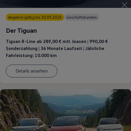
Magazin
Lifestyle
Transport
Angebot gültig bis 30.09.2026
Geschäftskunden
Familie
Elektromobilität
Der Tiguan
Volkswagen R
Pannen- und Unfallhilfe
Tiguan R-Line ab 289,00 €
mtl. leasen | 990,00 €
Volkswagen Kundenbetreuung
Sonderzahlung | 36 Monate Laufzeit | Jährliche
Fahrleistung: 10.000 km
Details ansehen