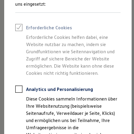
und Angeboten, die auf dieser Website
Reifenpakete
uns eingesetzt:
Leasing
speziell aufgeführt sind.
Leasing-Angebote
Gebrauchtwagen Leasing
Junge Gebrauchtwagen-Leasing
Erforderliche Cookies
Elektroauto Leasing
Kleinwagen-Leasing
Erforderliche Cookies helfen dabei, eine
Impressum
Leasing ohne Anzahlung
Website nutzbar zu machen, indem sie
Finanzierung
Autokredit mit Schlussrate
Grundfunktionen wie Seitennavigation und
Datenschutzerklärung
Versicherungen und Garantien
Zugriff auf sichere Bereiche der Website
Kfz-Versicherung
ermöglichen. Die Website kann ohne diese
Restschuldversicherungen
Garantien
Cookies nicht richtig funktionieren.
Impressum
Wartungsverträge
Geschäftskunden
Professional Class bei Volkswagen
Analytics und Personalisierung
AVG ROSIER GmbH
Großkunden
Diese Cookies sammeln Informationen über
Arneburger Str. 140
Behörden
Direktkunden
Ihre Websitenutzung (beispielsweise
39576 Stendal
Sonderfahrzeuge
Seitenaufrufe, Verweildauer je Seite, Klicks)
Geschäftsführer
Anpfiff zum Gewinn
und ermöglichen uns bei Teilnahme, Ihre
Heinrich Rosier
Elektromobilität
Elektroautos
Umfrageergebnisse in die
Marc Heinen
ID. Tutorials