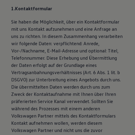
Magazin
1.Kontaktformular
Lifestyle
Transport
Familie
Sie haben die Möglichkeit, über ein Kontaktformular
Elektromobilität
mit uns Kontakt aufzunehmen und eine Anfrage an
Volkswagen R
uns zu richten. In diesem Zusammenhang verarbeiten
Pannen- und Unfallhilfe
Volkswagen Kundenbetreuung
wir folgende Daten: verpflichtend: Anrede,
Vor-/Nachname, E-Mail-Adresse und optional: Titel,
Telefonnummer. Diese Erhebung und Übermittlung
der Daten erfolgt auf der Grundlage eines
Vertragsanbahnungsverhältnisses (Art. 6 Abs. 1 lit. b
DSGVO) zur Unterbreitung eines Angebots durch uns.
Die übermittelten Daten werden durch uns zum
Zweck der Kontaktaufnahme mit Ihnen über Ihren
präferierten Service Kanal verwendet. Sollten Sie
während des Prozesses mit einem anderen
Volkswagen Partner mittels des Kontaktformulars
Kontakt aufnehmen wollen, werden diesem
Volkswagen Partner und nicht uns die zuvor