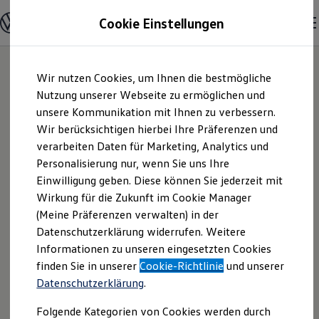
Modelle und Konfigurator
Cookie Einstellungen
Konfigurator
Modelle vergleichen
Konfiguration laden
Zum
Zum
Autosuche
Wir nutzen Cookies, um Ihnen die bestmögliche
Hauptinhalt
Footer
Elektroautos
springen
springen
Nutzung unserer Webseite zu ermöglichen und
ENERGY Sondermodelle
Nutzfahrzeuge
unsere Kommunikation mit Ihnen zu verbessern.
AVG Rosier GmbH,
SUV und CUV
Wir berücksichtigen hierbei Ihre Präferenzen und
Familienautos
verarbeiten Daten für Marketing, Analytics und
Kombis
ZNL Stendal |
Kompaktwagen
Personalisierung nur, wenn Sie uns Ihre
Sportwagen
Einwilligung geben. Diese können Sie jederzeit mit
Impressum &
Schnell verfügbare Fahrzeuge
Angebote und Produkte
Wirkung für die Zukunft im Cookie Manager
Aktuelle Angebote
(Meine Präferenzen verwalten) in der
Rechtliches
E-Auto-Förderung
Datenschutzerklärung widerrufen. Weitere
Volkswagen Marktplatz
Informationen zu unseren eingesetzten Cookies
Die ENERGY Sondermodelle
Junge Gebrauchtwagen und Gebrauchtwagen
Hier finden Sie Informationen über uns
finden Sie in unserer
Cookie-Richtlinie
und unserer
Volkswagen Zertifizierte Gebrauchtwagen
Datenschutzerklärung
.
(AVG Rosier GmbH, ZNL Stendal) als
Elektromobilität bei Gebrauchtwagen
Zubehör- und Serviceangebote
verantwortlichen Anbieter von Inhalten
Folgende Kategorien von Cookies werden durch
Saisonangebote