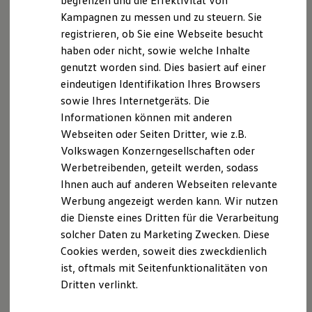
begrenzen und die Effektivität von
Hybridautos
Industrie- und Handelskammer zu Hagen,
Kampagnen zu messen und zu steuern. Sie
Marke und Erlebnis
Bahnhofstraße 18
registrieren, ob Sie eine Webseite besucht
Volkswagen R und R Experience
R-Modelle
haben oder nicht, sowie welche Inhalte
R Experience
Hinweis gemäß § 36
genutzt worden sind. Dies basiert auf einer
Driving Experience
Verbraucherstreitbeilegungsgesetz (VSBG): Wir sind
eindeutigen Identifikation Ihres Browsers
Volkswagen entdecken
zur Teilnahme an einem Streitbeilegungsverfahren
Werkbesichtigung
sowie Ihres Internetgeräts. Die
Factory visit
bei folgender Verbraucherschlichtungsstelle bereit:
Informationen können mit anderen
Lifestyle Shop
Allgemeine Verbraucherschlichtungsstelle des
Webseiten oder Seiten Dritter, wie z.B.
T-Roc Kollektion
Zentrums für Schlichtung e.V.
Golf Kollektion
Volkswagen Konzerngesellschaften oder
ID. Kollektion
Straßburger Straße 8
Werbetreibenden, geteilt werden, sodass
Volkswagen Kollektion
77694 Kehl am Rhein
Ihnen auch auf anderen Webseiten relevante
R-Kollektion
http://www.verbraucher-schlichter.de
GTI Kollektion
Werbung angezeigt werden kann. Wir nutzen
Fußball Drop
die Dienste eines Dritten für die Verarbeitung
we drive football
solcher Daten zu Marketing Zwecken. Diese
#wedriveproud
Besitzer und Service
Datenschutzerklärung
Cookies werden, soweit dies zweckdienlich
myVolkswagen
ist, oftmals mit Seitenfunktionalitäten von
Software Updates
Dritten verlinkt.
Service und Ersatzteile
Datenschutzbestimmungen
Inspektion und HU/AU
Reparaturen und Checks