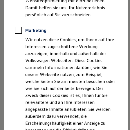
Websiteoptimierung mit einzubeziehen.
Tel. 03931/680-02
Elektrofahrzeugkonzepte
Damit helfen sie uns, Ihr Nutzererlebnis
Fax 03931/680-211
ID. EVERY1
Reichweite
persönlich auf Sie zuzuschneiden.
Reichweite der ID. Modelle
USt.-IdNr. DE 123884501
Reichweite im Winter
Steuernummer 328/5860/1231
Rekuperation
Marketing
Sitz der Gesellschaft: Menden
Laden
Wir nutzen diese Cookies, um Ihnen auf Ihre
Laden unterwegs
HRB 12535, Amtsgericht Arnsberg
Laden Zuhause
Interessen zugeschnittene Werbung
Ladestationen finden
anzuzeigen, innerhalb und außerhalb der
Externer Datenschutzbeauftragter:
Ladezeitensimulator
Volkswagen Webseiten. Diese Cookies
Batterie
Schadowski Consulting GmbH
Sicherheit
sammeln Informationen darüber, wie Sie
Internationaler Datenschutz - ISO 27001 - IT
Garantie und Lebensdauer
unsere Webseite nutzen, zum Beispiel,
Compliance
Nachhaltigkeit
welche Seiten Sie am meisten besuchen oder
Technologie
Bahnhofstraße 9
Kosten und Kauf
wie Sie sich auf der Seite bewegen. Der
52159 Roetgen
Verbrauchskosten
Zweck dieser Cookies ist es, Ihnen für Sie
Kaufoptionen
Versicherungsvermittler gemäß § 11a
relevantere und an Ihre Interessen
E-Auto-Förderung
Software und Konnektivität
Gewerbeordnung:
angepasste Inhalte anzubieten. Sie werden
Die ID. Software 6
Register-Nr. D-QSF6-VQCV9-63
außerdem dazu verwendet, die
ID. Software Versionen und Updates
Versicherungsvertreter mit Erlaubnisbefreiung nach §
Erscheinungshäufigkeit einer Anzeige zu
Digitale Extras
Schnittstellen zu Ihrem ID.
34d ABS . 3 GewO, erteilt durch die Südwestfälische