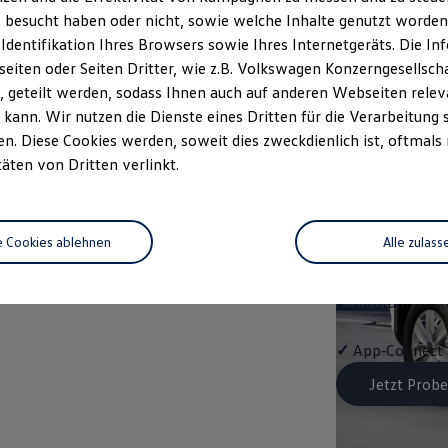
Trend
 besucht haben oder nicht, sowie welche Inhalte genutzt worden s
 Identifikation Ihres Browsers sowie Ihres Internetgeräts. Die 
Ausstattung mit
iten oder Seiten Dritter, wie z.B. Volkswagen Konzerngesellsch
 geteilt werden, sodass Ihnen auch auf anderen Webseiten rel
✓
LED-Scheinwe
kann. Wir nutzen die Dienste eines Dritten für die Verarbeitung 
. Diese Cookies werden, soweit dies zweckdienlich ist, oftmals
✓
Klimaanlage "
täten von Dritten verlinkt.
✓
Schlüssellose
e Cookies ablehnen
Alle zulass
✓
Spurwechselas
✓
Infotainment-
✓
App‑Connect
Jetzt Probe