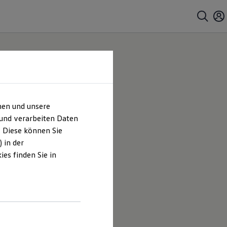
hen und unsere
 und verarbeiten Daten
. Diese können Sie
 in der
es finden Sie in