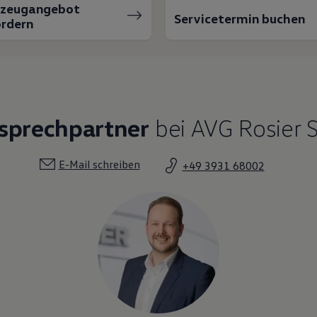
rzeugangebot
Servicetermin buchen
rdern
nsprechpartner
bei AVG Rosier 
E-Mail schreiben
+49 3931 68002