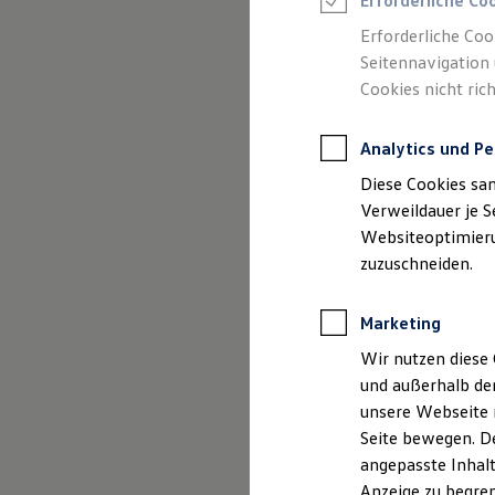
Erforderliche Co
Reifenpakete
Leasing
Erforderliche Coo
Leasing-Angebote
Seitennavigation 
(
Impressum & Rechtliches
)
Gebrauchtwagen Leasing
Cookies nicht rich
Junge Gebrauchtwagen-Leasing
Elektroauto Leasing
Kleinwagen-Leasing
Analytics und Pe
Leasing ohne Anzahlung
Finanzierung
Diese Cookies sa
Autokredit mit Schlussrate
Versicherungen und Garantien
Verweildauer je S
Kfz-Versicherung
Websiteoptimierun
Restschuldversicherungen
zuzuschneiden.
Garantien
Wartungsverträge
Geschäftskunden
Marketing
Professional Class bei Volkswagen
Großkunden
Wir nutzen diese 
Behörden
und außerhalb de
Direktkunden
Sonderfahrzeuge
unsere Webseite n
Anpfiff zum Gewinn
Seite bewegen. De
Elektromobilität
angepasste Inhalt
Elektroautos
ID. Tutorials
Anzeige zu begren