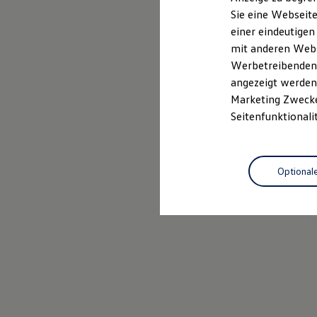
Elektrofahrzeugkonzepte
Sie eine Webseite
ID. EVERY1
einer eindeutigen
Reichweite
Reichweite der ID. Modelle
mit anderen Webse
Reichweite im Winter
Werbetreibenden,
Rekuperation
angezeigt werden 
Laden
Laden unterwegs
Marketing Zwecken
Laden Zuhause
Seitenfunktionali
Ladestationen finden
Ladezeitensimulator
Batterie
Sicherheit
Optional
Garantie und Lebensdauer
Nachhaltigkeit
Technologie
Kosten und Kauf
Verbrauchskosten
Kaufoptionen
E-Auto-Förderung
Software und Konnektivität
Die ID. Software 6
ID. Software Versionen und Updates
Digitale Extras
Schnittstellen zu Ihrem ID.