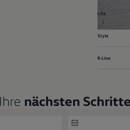
Life
1
Style
R‑Line
Ihre
nächsten Schritt