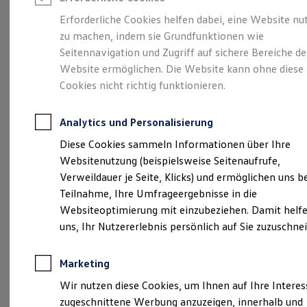
Reifenpakete
Leasing
Erforderliche Cookies helfen dabei, eine Website nu
Leasing-Angebote
zu machen, indem sie Grundfunktionen wie
Gepflegt, geprüft und
Gebrauchtwagen Leasing
Seitennavigation und Zugriff auf sichere Bereiche de
Junge Gebrauchtwagen-Leasing
Elektroauto Leasing
Website ermöglichen. Die Website kann ohne diese
für gut befunden.
Kleinwagen-Leasing
Cookies nicht richtig funktionieren.
Leasing ohne Anzahlung
Volkswagen
Finanzierung
Autokredit mit Schlussrate
Analytics und Personalisierung
Versicherungen und Garantien
Zertifizierte
Kfz-Versicherung
Diese Cookies sammeln Informationen über Ihre
Restschuldversicherungen
Websitenutzung (beispielsweise Seitenaufrufe,
Garantien
Gebrauchtwagen.
Verweildauer je Seite, Klicks) und ermöglichen uns b
Wartungsverträge
Geschäftskunden
Teilnahme, Ihre Umfrageergebnisse in die
Professional Class bei Volkswagen
Websiteoptimierung mit einzubeziehen. Damit helfe
Großkunden
uns, Ihr Nutzererlebnis persönlich auf Sie zuzuschne
Behörden
Direktkunden
Sonderfahrzeuge
Marketing
Anpfiff zum Gewinn
Elektromobilität
Wir nutzen diese Cookies, um Ihnen auf Ihre Intere
Elektroautos
zugeschnittene Werbung anzuzeigen, innerhalb und
ID. Tutorials