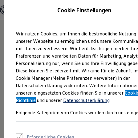
Modelle und Konfigurator
Cookie Einstellungen
Konfigurator
Modelle vergleichen
Konfiguration laden
Zum
Zum
Autosuche
Wir nutzen Cookies, um Ihnen die bestmögliche Nutzung
Hauptinhalt
Footer
Elektroautos
springen
springen
unserer Webseite zu ermöglichen und unsere Kommunika
ENERGY Sondermodelle
Nutzfahrzeuge
mit Ihnen zu verbessern. Wir berücksichtigen hierbei Ihr
SUV und CUV
Präferenzen und verarbeiten Daten für Marketing, Analyt
Familienautos
Personalisierung nur, wenn Sie uns Ihre Einwilligung gebe
Kombis
Kompaktwagen
Diese können Sie jederzeit mit Wirkung für die Zukunft i
Sportwagen
Cookie Manager (Meine Präferenzen verwalten) in der
Schnell verfügbare Fahrzeuge
Angebote und Produkte
Datenschutzerklärung widerrufen. Weitere Informatione
Aktuelle Angebote
unseren eingesetzten Cookies finden Sie in unserer
Cooki
E-Auto-Förderung
Richtlinie
und unserer
Datenschutzerklärung
.
Volkswagen Marktplatz
Die ENERGY Sondermodelle
Folgende Kategorien von Cookies werden durch uns einge
Junge Gebrauchtwagen und Gebrauchtwagen
Volkswagen Zertifizierte Gebrauchtwagen
Elektromobilität bei Gebrauchtwagen
Zubehör- und Serviceangebote
Saisonangebote
Erforderliche Cookies