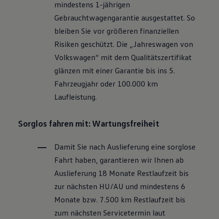
mindestens 1-jährigen
Motorenöl und Flüssigkeiten
Räder und Reifen
Gebrauchtwagengarantie ausgestattet. So
Pannen- und Unfallhilfe
bleiben Sie vor größeren finanziellen
Economy Service
Volkswagen Teile
Risiken geschützt. Die „Jahreswagen von
Zubehör
Volkswagen
“ mit dem Qualitätszertifikat
Modellspezifisches Zubehör
Schutz und Pflege
glänzen mit einer Garantie bis ins 5.
Transport
Fahrzeugjahr oder 100.000 km
Entertainment und Elektronik
Individualisieren
Laufleistung.
Wallbox und Ladekabel
Digitale Extras
Dienste für Ihr Modell finden
Sorglos fahren mit: Wartungsfreiheit
Volkswagen Apps, Login und Shop
Handy und Fahrzeug verbinden
Damit Sie nach Auslieferung eine sorglose
Updates für Software, Karten und Radio
Über Ihr Auto
Fahrt haben, garantieren wir Ihnen ab
Vorgängermodelle
Auslieferung 18 Monate Restlaufzeit bis
Kundeninformationen
Volkswagen Kundenbetreuung
zur nächsten
HU/AU
und mindestens 6
Warn- und Kontrollleuchten
Monate bzw. 7.500 km Restlaufzeit bis
Assistenzsysteme
Digitale Betriebsanleitung
zum nächsten Servicetermin laut
Live Beratung