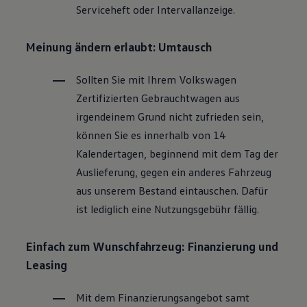
Serviceheft oder Intervallanzeige.
Magazin
Lifestyle
Transport
Meinung ändern erlaubt: Umtausch
Familie
Elektromobilität
Volkswagen R
Sollten Sie mit Ihrem
Volkswagen
Pannen- und Unfallhilfe
Zertifizierten
Gebrauchtwagen
aus
Volkswagen Kundenbetreuung
irgendeinem Grund nicht zufrieden sein,
können Sie es innerhalb von 14
Kalendertagen, beginnend mit dem Tag der
Auslieferung, gegen ein anderes Fahrzeug
aus unserem Bestand eintauschen. Dafür
ist lediglich eine Nutzungsgebühr fällig.
Einfach zum Wunschfahrzeug: Finanzierung und
Leasing
Mit dem Finanzierungsangebot samt