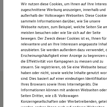
Montag
-
Freitag
07:00
-
18:00
Uhr
Elektrofahrzeugkonzepte
Wir nutzen diese Cookies, um Ihnen auf Ihre Intere
ID. EVERY1
Samstag
08:30
-
12:30
Uhr
zugeschnittene Werbung anzuzeigen, innerhalb und
Reichweite
Sonntag
Geschlossen
außerhalb der Volkswagen Webseiten. Diese Cookie
Reichweite der ID. Modelle
Reichweite im Winter
sammeln Informationen darüber, wie Sie unsere
Rekuperation
Webseite nutzen, zum Beispiel, welche Seiten Sie a
vw-reutlingen@bhg-mobile.de
Laden
meisten besuchen oder wie Sie sich auf der Seite
Laden unterwegs
Laden Zuhause
+49 7121 583100
bewegen. Der Zweck dieser Cookies ist es, Ihnen für
Ladestationen finden
relevantere und an Ihre Interessen angepasste Inhal
Ladezeitensimulator
anzubieten. Sie werden außerdem dazu verwendet, d
Batterie
Ansprechpartner
Sicherheit
Erscheinungshäufigkeit einer Anzeige zu begrenzen 
Garantie und Lebensdauer
die Effektivität von Kampagnen zu messen und zu
Nachhaltigkeit
steuern. Sie registrieren, ob Sie eine Webseite besuc
Technologie
Kosten und Kauf
haben oder nicht, sowie welche Inhalte genutzt wo
Verbrauchskosten
sind. Dies basiert auf einer eindeutigen Identifikatio
Kaufoptionen
Ihres Browsers sowie Ihres Internetgeräts. Die
E-Auto-Förderung
Wie können wir
Software und Konnektivität
Informationen können mit anderen Webseiten oder
Die ID. Software 6
Seiten Dritter, wie z.B. Volkswagen
ID. Software Versionen und Updates
Ihnen weiterhelfen?
Konzerngesellschaften oder Werbetreibenden, getei
Digitale Extras
Schnittstellen zu Ihrem ID.