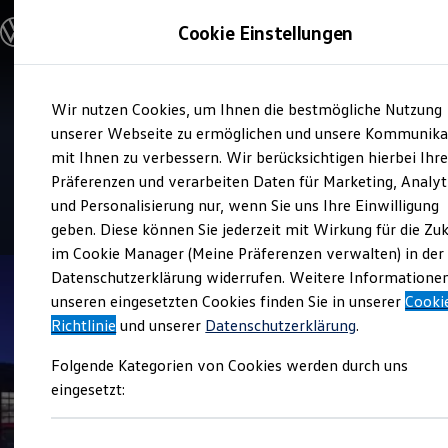
Modelle und Konfigurator
Cookie Einstellungen
Konfigurator
Modelle vergleichen
Konfiguration laden
Zum
Zum
Autosuche
Verkauf und Service
Wir nutzen Cookies, um Ihnen die bestmögliche Nutzung
Hauptinhalt
Footer
Elektroautos
bhg Autohandelsgesellschaft
springen
springen
unserer Webseite zu ermöglichen und unsere Kommunika
ENERGY Sondermodelle
Nutzfahrzeuge
mit Ihnen zu verbessern. Wir berücksichtigen hierbei Ihr
mbH Reutlingen
SUV und CUV
Präferenzen und verarbeiten Daten für Marketing, Analyt
Familienautos
und Personalisierung nur, wenn Sie uns Ihre Einwilligung
Kombis
4.7
|
695 Bewertungen
Kompaktwagen
geben. Diese können Sie jederzeit mit Wirkung für die Zu
Sportwagen
im Cookie Manager (Meine Präferenzen verwalten) in der
Schnell verfügbare Fahrzeuge
Angebote und Produkte
Datenschutzerklärung widerrufen. Weitere Informatione
Aktuelle Angebote
unseren eingesetzten Cookies finden Sie in unserer
Cooki
E-Auto-Förderung
Richtlinie
und unserer
Datenschutzerklärung
.
Volkswagen Marktplatz
Die ENERGY Sondermodelle
Folgende Kategorien von Cookies werden durch uns
Junge Gebrauchtwagen und Gebrauchtwagen
Volkswagen Zertifizierte Gebrauchtwagen
eingesetzt:
Elektromobilität bei Gebrauchtwagen
Zubehör- und Serviceangebote
Saisonangebote