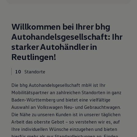
Motorenöl und Flüssigkeiten
Räder und Reifen
Pannen- und Unfallhilfe
Economy Service
Willkommen bei Ihrer bhg
Volkswagen Teile
Zubehör
Autohandelsgesellschaft: Ihr
Modellspezifisches Zubehör
Schutz und Pflege
starker Autohändler in
Transport
Entertainment und Elektronik
Reutlingen!
Individualisieren
Wallbox und Ladekabel
Digitale Extras
10
Standorte
Dienste für Ihr Modell finden
Volkswagen Apps, Login und Shop
Die bhg Autohandelsgesellschaft mbH ist Ihr
Handy und Fahrzeug verbinden
Mobilitätspartner an zahlreichen Standorten in ganz
Updates für Software, Karten und Radio
Über Ihr Auto
Baden-Württemberg und bietet eine vielfältige
Vorgängermodelle
Auswahl an Volkswagen Neu- und Gebrauchtwagen.
Kundeninformationen
Die Nähe zu unseren Kunden ist in unserer täglichen
Volkswagen Kundenbetreuung
Warn- und Kontrollleuchten
Arbeit das oberste Gebot – so verstehen wir es, auf
Assistenzsysteme
Ihre individuellen Wünsche einzugehen und bieten
Digitale Betriebsanleitung
hierfür mehr als nur Standardleistungen an. Finden
Live Beratung