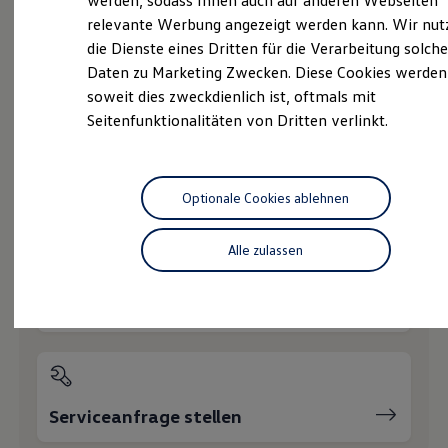
werden, sodass Ihnen auch auf anderen Webseiten
Hybridautos
relevante Werbung angezeigt werden kann. Wir nut
Marke und Erlebnis
die Dienste eines Dritten für die Verarbeitung solche
Volkswagen R und R Experience
R-Modelle
Daten zu Marketing Zwecken. Diese Cookies werden
Probefahrt vereinbaren
R Experience
soweit dies zweckdienlich ist, oftmals mit
Driving Experience
Seitenfunktionalitäten von Dritten verlinkt.
Volkswagen entdecken
Werkbesichtigung
Factory visit
Lifestyle Shop
T-Roc Kollektion
Fahrzeugangebot anfordern
Optionale Cookies ablehnen
Golf Kollektion
ID. Kollektion
Volkswagen Kollektion
Alle zulassen
R-Kollektion
GTI Kollektion
Fußball Drop
Servicetermin buchen
we drive football
#wedriveproud
Besitzer und Service
myVolkswagen
Software Updates
Service und Ersatzteile
Serviceanfrage stellen
Inspektion und HU/AU
Reparaturen und Checks