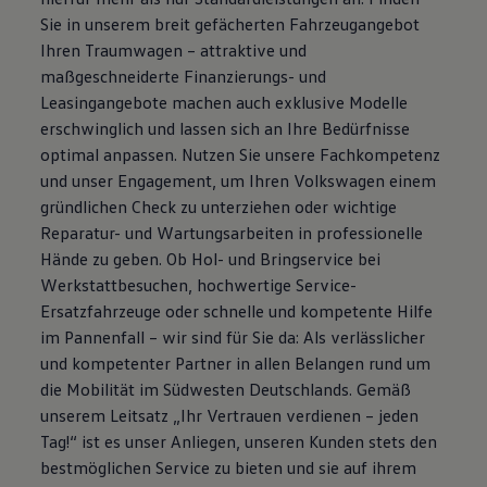
Magazin
Sie in unserem breit gefächerten Fahrzeugangebot
Lifestyle
Ihren Traumwagen – attraktive und
Transport
maßgeschneiderte Finanzierungs- und
Familie
Elektromobilität
Leasingangebote machen auch exklusive Modelle
Volkswagen R
erschwinglich und lassen sich an Ihre Bedürfnisse
Pannen- und Unfallhilfe
optimal anpassen. Nutzen Sie unsere Fachkompetenz
Volkswagen Kundenbetreuung
und unser Engagement, um Ihren Volkswagen einem
gründlichen Check zu unterziehen oder wichtige
Reparatur- und Wartungsarbeiten in professionelle
Hände zu geben. Ob Hol- und Bringservice bei
Werkstattbesuchen, hochwertige Service-
Ersatzfahrzeuge oder schnelle und kompetente Hilfe
im Pannenfall – wir sind für Sie da: Als verlässlicher
und kompetenter Partner in allen Belangen rund um
die Mobilität im Südwesten Deutschlands. Gemäß
unserem Leitsatz „Ihr Vertrauen verdienen – jeden
Tag!“ ist es unser Anliegen, unseren Kunden stets den
bestmöglichen Service zu bieten und sie auf ihrem