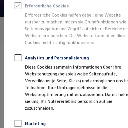
Reifenpakete
Erforderliche Cookies
Leasing
Leasing-Angebote
Erforderliche Cookies helfen dabei, eine Website
Gebrauchtwagen Leasing
nutzbar zu machen, indem sie Grundfunktionen wie
Junge Gebrauchtwagen-Leasing
Elektroauto Leasing
Seitennavigation und Zugriff auf sichere Bereiche de
Kleinwagen-Leasing
Website ermöglichen. Die Website kann ohne diese
Leasing ohne Anzahlung
Cookies nicht richtig funktionieren.
Finanzierung
Autokredit mit Schlussrate
Versicherungen und Garantien
Analytics und Personalisierung
Kfz-Versicherung
Restschuldversicherungen
Diese Cookies sammeln Informationen über Ihre
Garantien
Verantwortlich für die Inhalte auf dieser Seite ist die bhg
Websitenutzung (beispielsweise Seitenaufrufe,
Wartungsverträge
Autohandelsgesellschaft mbH
(
Impressum & Rechtliches
)
Geschäftskunden
Verweildauer je Seite, Klicks) und ermöglichen uns b
Professional Class bei Volkswagen
Teilnahme, Ihre Umfrageergebnisse in die
Großkunden
Websiteoptimierung mit einzubeziehen. Damit helf
Behörden
Unsere 
Direktkunden
sie uns, Ihr Nutzererlebnis persönlich auf Sie
Sonderfahrzeuge
zuzuschneiden.
Anpfiff zum Gewinn
Elektromobilität
Ernst-Abbe-Straße 20, 72770 Reutlingen
Elektroautos
Marketing
ID. Tutorials