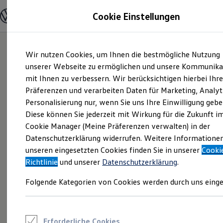
Modelle und Konfigurator
Cookie Einstellungen
Konfigurator
Modelle vergleichen
Konfiguration laden
Zum
Zum
Autosuche
Wir nutzen Cookies, um Ihnen die bestmögliche Nutzung
Hauptinhalt
Footer
Elektroautos
springen
springen
unserer Webseite zu ermöglichen und unsere Kommunika
ENERGY Sondermodelle
Nutzfahrzeuge
mit Ihnen zu verbessern. Wir berücksichtigen hierbei Ihr
SUV und CUV
Präferenzen und verarbeiten Daten für Marketing, Analyt
Familienautos
Personalisierung nur, wenn Sie uns Ihre Einwilligung gebe
Kombis
Kompaktwagen
Diese können Sie jederzeit mit Wirkung für die Zukunft i
Sportwagen
Cookie Manager (Meine Präferenzen verwalten) in der
Schnell verfügbare Fahrzeuge
Angebote und Produkte
Datenschutzerklärung widerrufen. Weitere Informatione
Aktuelle Angebote
unseren eingesetzten Cookies finden Sie in unserer
Cooki
E-Auto-Förderung
Richtlinie
und unserer
Datenschutzerklärung
.
Volkswagen Marktplatz
Die ENERGY Sondermodelle
Folgende Kategorien von Cookies werden durch uns einge
Junge Gebrauchtwagen und Gebrauchtwagen
Volkswagen Zertifizierte Gebrauchtwagen
Elektromobilität bei Gebrauchtwagen
Zubehör- und Serviceangebote
Saisonangebote
Erforderliche Cookies