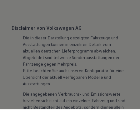
Disclaimer von Volkswagen AG
Die in dieser Darstellung gezeigten Fahrzeuge und
Ausstattungen können in einzelnen Details vom
aktuellen deutschen Lieferprogramm abweichen.
Abgebildet sind teilweise Sonderausstattungen der
Fahrzeuge gegen Mehrpreis.
Bitte beachten Sie auch unseren Konfigurator für eine
Übersicht der aktuell verfügbaren Modelle und
Ausstattungen.
Die angegebenen Verbrauchs- und Emissionswerte
beziehen sich nicht auf ein einzelnes Fahrzeug und sind
nicht Bestandteil des Angebots, sondern dienen allein
Vergleichszwecken zwischen den verschiedenen
Fahrzeugtypen. Zusatzausstattungen und
Zubehör
(Anbauteile, Reifenformat usw.) können relevante
Fahrzeugparameter, wie
z. B.
Gewicht, Rollwiderstand
und Aerodynamik verändern und neben Witterungs-