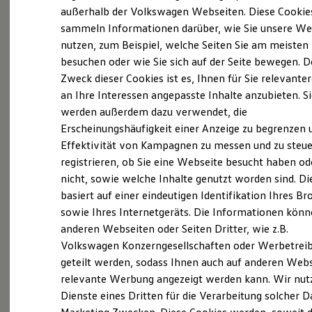
Elektrofahrzeugkonzepte
außerhalb der Volkswagen Webseiten. Diese Cookie
ID. EVERY1
sammeln Informationen darüber, wie Sie unsere We
Reichweite
nutzen, zum Beispiel, welche Seiten Sie am meisten
Reichweite der ID. Modelle
Reichweite im Winter
besuchen oder wie Sie sich auf der Seite bewegen. D
Rekuperation
Zweck dieser Cookies ist es, Ihnen für Sie relevante
Laden
an Ihre Interessen angepasste Inhalte anzubieten. S
Laden unterwegs
Laden Zuhause
werden außerdem dazu verwendet, die
Ladestationen finden
Erscheinungshäufigkeit einer Anzeige zu begrenzen 
Ladezeitensimulator
Effektivität von Kampagnen zu messen und zu steue
Batterie
Sicherheit
registrieren, ob Sie eine Webseite besucht haben od
Garantie und Lebensdauer
nicht, sowie welche Inhalte genutzt worden sind. Di
Nachhaltigkeit
basiert auf einer eindeutigen Identifikation Ihres B
Technologie
Exterieur
Kosten und Kauf
sowie Ihres Internetgeräts. Die Informationen kön
Verbrauchskosten
anderen Webseiten oder Seiten Dritter, wie z.B.
Harmonisch aufeinander abgestimmt: Mit
Kaufoptionen
Volkswagen Konzerngesellschaften oder Werbetrei
E-Auto-Förderung
beleuchtendem
Volkswagen
Logo und schnittigen
Software und Konnektivität
geteilt werden, sodass Ihnen auch auf anderen Web
Frontstoßfängern weiß der
Golf
optisch zu
Die ID. Software 6
relevante Werbung angezeigt werden kann. Wir nut
überzeugen. Auch die neuen Scheinwerfer und
ID. Software Versionen und Updates
Dienste eines Dritten für die Verarbeitung solcher D
Digitale Extras
Rückleuchten mit optionalen dynamischen
Schnittstellen zu Ihrem ID.