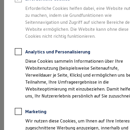
Reifenpakete
Leasing
Erforderliche Cookies helfen dabei, eine Website nu
Leasing-Angebote
zu machen, indem sie Grundfunktionen wie
Eine Klasse für sich.
Gebrauchtwagen Leasing
Seitennavigation und Zugriff auf sichere Bereiche de
Junge Gebrauchtwagen-Leasing
Elektroauto Leasing
Website ermöglichen. Die Website kann ohne diese
Der Golf.
Kleinwagen-Leasing
Cookies nicht richtig funktionieren.
Leasing ohne Anzahlung
Finanzierung
Autokredit mit Schlussrate
Analytics und Personalisierung
Versicherungen und Garantien
Kfz-Versicherung
Diese Cookies sammeln Informationen über Ihre
Restschuldversicherungen
Websitenutzung (beispielsweise Seitenaufrufe,
Garantien
Verweildauer je Seite, Klicks) und ermöglichen uns b
Wartungsverträge
Geschäftskunden
Teilnahme, Ihre Umfrageergebnisse in die
Professional Class bei Volkswagen
Websiteoptimierung mit einzubeziehen. Damit helfe
Großkunden
(
Impressum & Rechtliches
)
uns, Ihr Nutzererlebnis persönlich auf Sie zuzuschne
Behörden
Direktkunden
Sonderfahrzeuge
Marketing
Anpfiff zum Gewinn
Details des Golf
Elektromobilität
Wir nutzen diese Cookies, um Ihnen auf Ihre Intere
Elektroautos
zugeschnittene Werbung anzuzeigen, innerhalb und
ID. Tutorials