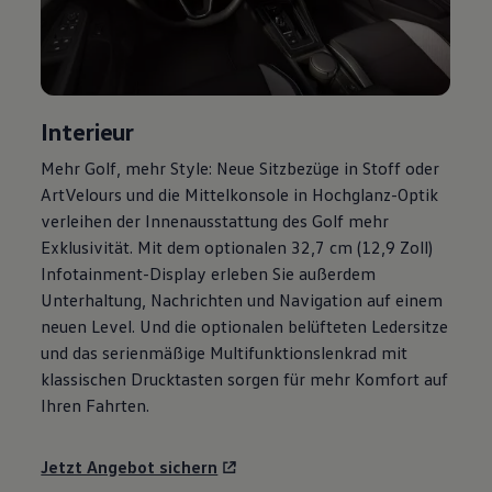
Motorenöl und Flüssigkeiten
Räder und Reifen
Pannen- und Unfallhilfe
Economy Service
Volkswagen Teile
Zubehör
Interieur
Modellspezifisches Zubehör
Schutz und Pflege
Mehr
Golf
, mehr Style: Neue Sitzbezüge in Stoff oder
Transport
ArtVelours und die Mittelkonsole in Hochglanz-Optik
Entertainment und Elektronik
Individualisieren
verleihen der Innenausstattung des
Golf
mehr
Wallbox und Ladekabel
Exklusivität. Mit dem optionalen 32,7 cm (12,9 Zoll)
Digitale Extras
Infotainment-Display erleben Sie außerdem
Dienste für Ihr Modell finden
Volkswagen Apps, Login und Shop
Unterhaltung, Nachrichten und Navigation auf einem
Handy und Fahrzeug verbinden
neuen Level. Und die optionalen belüfteten Ledersitze
Updates für Software, Karten und Radio
und das serienmäßige Multifunktionslenkrad mit
Über Ihr Auto
Vorgängermodelle
klassischen Drucktasten sorgen für mehr Komfort auf
Kundeninformationen
Ihren Fahrten.
Volkswagen Kundenbetreuung
Warn- und Kontrollleuchten
Assistenzsysteme
Jetzt Angebot sichern
Digitale Betriebsanleitung
Live Beratung