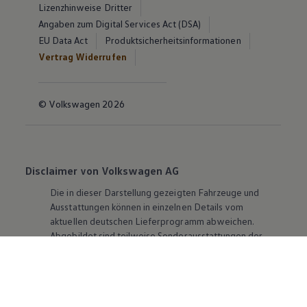
Lizenzhinweise Dritter
Angaben zum Digital Services Act (DSA)
EU Data Act
Produktsicherheitsinformationen
Vertrag Widerrufen
© Volkswagen 2026
Disclaimer von Volkswagen AG
Die in dieser Darstellung gezeigten Fahrzeuge und
Ausstattungen können in einzelnen Details vom
aktuellen deutschen Lieferprogramm abweichen.
Abgebildet sind teilweise Sonderausstattungen der
Fahrzeuge gegen Mehrpreis.
Bitte beachten Sie auch unseren Konfigurator für eine
Übersicht der aktuell verfügbaren Modelle und
Ausstattungen.