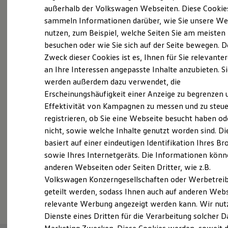
Elektrofahrzeugkonzepte
außerhalb der Volkswagen Webseiten. Diese Cookie
Probefahrt vereinbaren
ID. EVERY1
sammeln Informationen darüber, wie Sie unsere We
Reichweite
nutzen, zum Beispiel, welche Seiten Sie am meisten
Reichweite der ID. Modelle
Reichweite im Winter
besuchen oder wie Sie sich auf der Seite bewegen. D
Rekuperation
Zweck dieser Cookies ist es, Ihnen für Sie relevante
Laden
an Ihre Interessen angepasste Inhalte anzubieten. S
Fahrzeugangebot anfordern
Laden unterwegs
Laden Zuhause
werden außerdem dazu verwendet, die
Ladestationen finden
Erscheinungshäufigkeit einer Anzeige zu begrenzen 
Ladezeitensimulator
Effektivität von Kampagnen zu messen und zu steue
Batterie
Sicherheit
registrieren, ob Sie eine Webseite besucht haben od
Garantie und Lebensdauer
Servicetermin buchen
nicht, sowie welche Inhalte genutzt worden sind. Di
Nachhaltigkeit
basiert auf einer eindeutigen Identifikation Ihres B
Technologie
Kosten und Kauf
sowie Ihres Internetgeräts. Die Informationen kön
Verbrauchskosten
anderen Webseiten oder Seiten Dritter, wie z.B.
Kaufoptionen
Volkswagen Konzerngesellschaften oder Werbetrei
E-Auto-Förderung
Serviceanfrage stellen
Software und Konnektivität
geteilt werden, sodass Ihnen auch auf anderen Web
Die ID. Software 6
relevante Werbung angezeigt werden kann. Wir nut
ID. Software Versionen und Updates
Dienste eines Dritten für die Verarbeitung solcher D
Digitale Extras
Schnittstellen zu Ihrem ID.