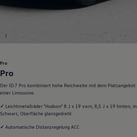
Motorenöl und Flüssigkeiten
Räder und Reifen
Pannen- und Unfallhilfe
Economy Service
Volkswagen Teile
Zubehör
1
Modellspezifisches Zubehör
Schutz und Pflege
Transport
Entertainment und Elektronik
Individualisieren
Pro
Wallbox und Ladekabel
Pro
Digitale Extras
Dienste für Ihr Modell finden
Volkswagen Apps, Login und Shop
Der ID.7 Pro kombiniert hohe Reichweite mit dem Platzangebot
Handy und Fahrzeug verbinden
einer Limousine.
Updates für Software, Karten und Radio
Über Ihr Auto
Vorgängermodelle
✓
Leichtmetallräder "Hudson" 8 J x 19 vorn, 8,5 J x 19 hinten, in
Kundeninformationen
Schwarz, Oberfläche glanzgedreht
Volkswagen Kundenbetreuung
Warn- und Kontrollleuchten
Assistenzsysteme
✓
Automatische Distanzregelung ACC
Digitale Betriebsanleitung
Live Beratung