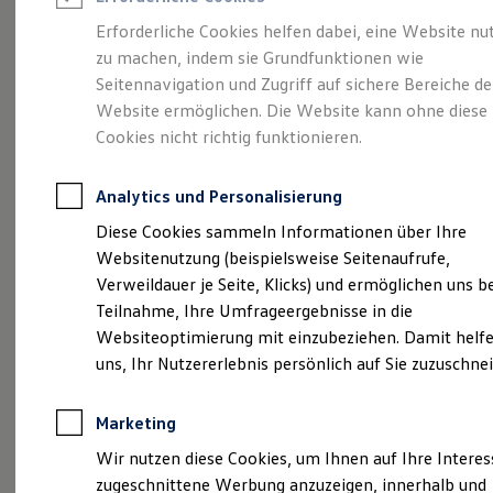
Reifenpakete
Leasing
Erforderliche Cookies helfen dabei, eine Website nu
Leasing-Angebote
zu machen, indem sie Grundfunktionen wie
Größer. Entspannter.
Gebrauchtwagen Leasing
Seitennavigation und Zugriff auf sichere Bereiche de
Junge Gebrauchtwagen-Leasing
Elektroauto Leasing
Website ermöglichen. Die Website kann ohne diese
Reichweiter.
Der ID.7.
Kleinwagen-Leasing
Cookies nicht richtig funktionieren.
Leasing ohne Anzahlung
Finanzierung
Autokredit mit Schlussrate
Analytics und Personalisierung
Versicherungen und Garantien
Kfz-Versicherung
Diese Cookies sammeln Informationen über Ihre
Restschuldversicherungen
Websitenutzung (beispielsweise Seitenaufrufe,
Garantien
Verweildauer je Seite, Klicks) und ermöglichen uns b
Wartungsverträge
Geschäftskunden
Teilnahme, Ihre Umfrageergebnisse in die
Professional Class bei Volkswagen
Websiteoptimierung mit einzubeziehen. Damit helfe
Großkunden
uns, Ihr Nutzererlebnis persönlich auf Sie zuzuschne
Behörden
(
Impressum & Rechtliches
)
Direktkunden
Sonderfahrzeuge
Marketing
Anpfiff zum Gewinn
Elektromobilität
Wir nutzen diese Cookies, um Ihnen auf Ihre Intere
Elektroautos
zugeschnittene Werbung anzuzeigen, innerhalb und
ID. Tutorials