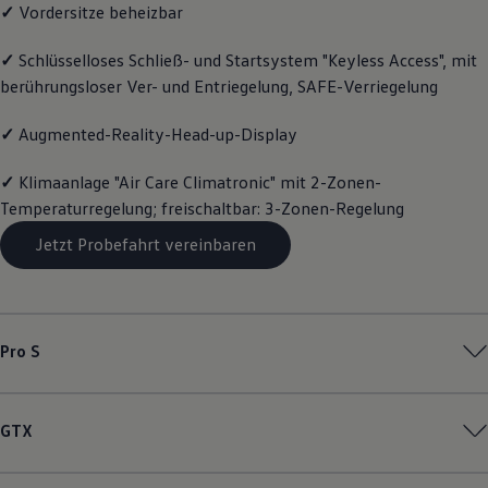
✓
Vordersitze beheizbar
Magazin
Lifestyle
Transport
✓
Schlüsselloses Schließ- und Startsystem "Keyless Access", mit
Familie
berührungsloser Ver- und Entriegelung, SAFE-Verriegelung
Elektromobilität
Volkswagen R
✓
Augmented-Reality-Head-up-Display
Pannen- und Unfallhilfe
Volkswagen Kundenbetreuung
✓
Klimaanlage "Air Care Climatronic" mit 2-Zonen-
Temperaturregelung; freischaltbar: 3-Zonen-Regelung
Jetzt Probefahrt vereinbaren
Pro S
GTX