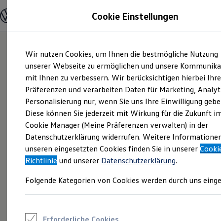
Modelle und Konfigurator
Cookie Einstellungen
Konfigurator
Modelle vergleichen
Konfiguration laden
Zum
Zum
Autosuche
Wir nutzen Cookies, um Ihnen die bestmögliche Nutzung
Hauptinhalt
Footer
Elektroautos
springen
springen
unserer Webseite zu ermöglichen und unsere Kommunika
ENERGY Sondermodelle
Nutzfahrzeuge
mit Ihnen zu verbessern. Wir berücksichtigen hierbei Ihr
SUV und CUV
Präferenzen und verarbeiten Daten für Marketing, Analyt
Familienautos
Personalisierung nur, wenn Sie uns Ihre Einwilligung gebe
Kombis
Kompaktwagen
Diese können Sie jederzeit mit Wirkung für die Zukunft i
Sportwagen
Cookie Manager (Meine Präferenzen verwalten) in der
Schnell verfügbare Fahrzeuge
Angebote und Produkte
Datenschutzerklärung widerrufen. Weitere Informatione
Aktuelle Angebote
unseren eingesetzten Cookies finden Sie in unserer
Cooki
E-Auto-Förderung
Richtlinie
und unserer
Datenschutzerklärung
.
Volkswagen Marktplatz
Die ENERGY Sondermodelle
Folgende Kategorien von Cookies werden durch uns einge
Junge Gebrauchtwagen und Gebrauchtwagen
Volkswagen Zertifizierte Gebrauchtwagen
Elektromobilität bei Gebrauchtwagen
Zubehör- und Serviceangebote
Saisonangebote
Erforderliche Cookies