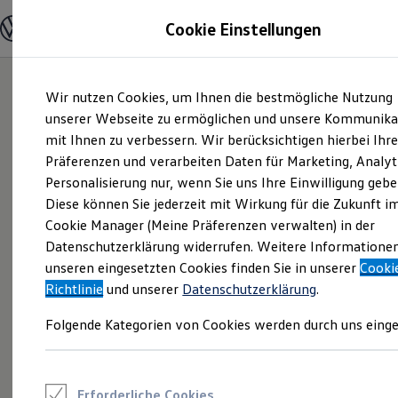
Modelle und Konfigurator
Cookie Einstellungen
Konfigurator
Modelle vergleichen
Konfiguration laden
Zum
Zum
Autosuche
Wir nutzen Cookies, um Ihnen die bestmögliche Nutzung
Hauptinhalt
Footer
Elektroautos
springen
springen
unserer Webseite zu ermöglichen und unsere Kommunika
ENERGY Sondermodelle
Nutzfahrzeuge
mit Ihnen zu verbessern. Wir berücksichtigen hierbei Ihr
SUV und CUV
Präferenzen und verarbeiten Daten für Marketing, Analyt
Familienautos
Personalisierung nur, wenn Sie uns Ihre Einwilligung gebe
Kombis
Kompaktwagen
Diese können Sie jederzeit mit Wirkung für die Zukunft i
Sportwagen
Cookie Manager (Meine Präferenzen verwalten) in der
Schnell verfügbare Fahrzeuge
Angebote und Produkte
Datenschutzerklärung widerrufen. Weitere Informatione
Aktuelle Angebote
unseren eingesetzten Cookies finden Sie in unserer
Cooki
E-Auto-Förderung
Richtlinie
und unserer
Datenschutzerklärung
.
Volkswagen Marktplatz
Die ENERGY Sondermodelle
Folgende Kategorien von Cookies werden durch uns einge
Junge Gebrauchtwagen und Gebrauchtwagen
Volkswagen Zertifizierte Gebrauchtwagen
Elektromobilität bei Gebrauchtwagen
Zubehör- und Serviceangebote
Saisonangebote
Erforderliche Cookies