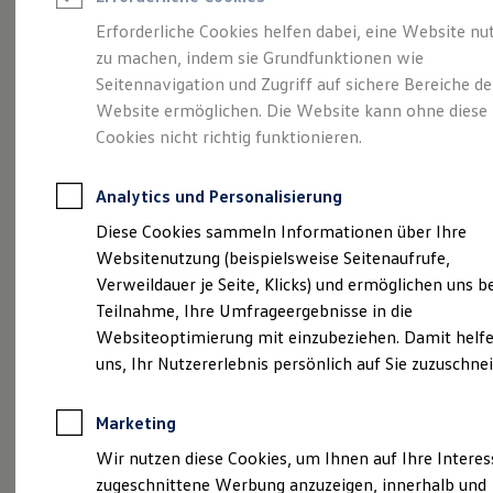
Reifenpakete
Leasing
Erforderliche Cookies helfen dabei, eine Website nu
Leasing-Angebote
zu machen, indem sie Grundfunktionen wie
Ihr Begleiter für Alltag
Gebrauchtwagen Leasing
Seitennavigation und Zugriff auf sichere Bereiche de
Junge Gebrauchtwagen-Leasing
Elektroauto Leasing
Website ermöglichen. Die Website kann ohne diese
und Freizeit.
Der T-
Kleinwagen-Leasing
Cookies nicht richtig funktionieren.
Leasing ohne Anzahlung
Cross.
Finanzierung
Autokredit mit Schlussrate
Analytics und Personalisierung
Versicherungen und Garantien
Kfz-Versicherung
Diese Cookies sammeln Informationen über Ihre
Restschuldversicherungen
Websitenutzung (beispielsweise Seitenaufrufe,
Garantien
Verweildauer je Seite, Klicks) und ermöglichen uns b
Wartungsverträge
Geschäftskunden
Teilnahme, Ihre Umfrageergebnisse in die
Professional Class bei Volkswagen
Websiteoptimierung mit einzubeziehen. Damit helfe
Großkunden
uns, Ihr Nutzererlebnis persönlich auf Sie zuzuschne
Behörden
Direktkunden
Sonderfahrzeuge
Marketing
Anpfiff zum Gewinn
(
Impressum & Rechtliches
)
Elektromobilität
Wir nutzen diese Cookies, um Ihnen auf Ihre Intere
Elektroautos
zugeschnittene Werbung anzuzeigen, innerhalb und
ID. Tutorials