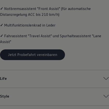
Magazin
✓
Notbremsassistent "Front Assist" (für automatische
Lifestyle
Transport
Distanzregelung ACC bis 210 km/h)
Familie
Elektromobilität
✓
Multifunktionslenkrad in Leder
Volkswagen R
Pannen- und Unfallhilfe
Volkswagen Kundenbetreuung
✓
Fahrassistent "Travel Assist" und Spurhalteassistent "Lane
Assist"
Jetzt Probefahrt vereinbaren
Life
Style