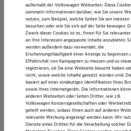
Elektrofahrzeugkonzepte
außerhalb der Volkswagen Webseiten. Diese Cookie
ID. EVERY1
sammeln Informationen darüber, wie Sie unsere We
Reichweite
nutzen, zum Beispiel, welche Seiten Sie am meisten
Reichweite der ID. Modelle
Probefahrt vereinbaren
Reichweite im Winter
besuchen oder wie Sie sich auf der Seite bewegen. D
Rekuperation
Zweck dieser Cookies ist es, Ihnen für Sie relevante
Laden
an Ihre Interessen angepasste Inhalte anzubieten. S
Laden unterwegs
Laden Zuhause
werden außerdem dazu verwendet, die
Ladestationen finden
Erscheinungshäufigkeit einer Anzeige zu begrenzen 
Fahrzeugangebot anfordern
Ladezeitensimulator
Effektivität von Kampagnen zu messen und zu steue
Batterie
Sicherheit
registrieren, ob Sie eine Webseite besucht haben od
Garantie und Lebensdauer
nicht, sowie welche Inhalte genutzt worden sind. Di
Nachhaltigkeit
basiert auf einer eindeutigen Identifikation Ihres B
Technologie
Servicetermin buchen
Kosten und Kauf
sowie Ihres Internetgeräts. Die Informationen kön
Verbrauchskosten
anderen Webseiten oder Seiten Dritter, wie z.B.
Kaufoptionen
Volkswagen Konzerngesellschaften oder Werbetrei
E-Auto-Förderung
Software und Konnektivität
geteilt werden, sodass Ihnen auch auf anderen Web
Die ID. Software 6
relevante Werbung angezeigt werden kann. Wir nut
Serviceanfrage stellen
ID. Software Versionen und Updates
Dienste eines Dritten für die Verarbeitung solcher D
Digitale Extras
Schnittstellen zu Ihrem ID.