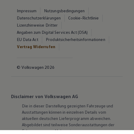
Impressum
Nutzungsbedingungen
Datenschutzerklärungen
Cookie-Richtlinie
Lizenzhinweise Dritter
Angaben zum Digital Services Act (DSA)
EU Data Act
Produktsicherheitsinformationen
Vertrag Widerrufen
© Volkswagen 2026
Disclaimer von Volkswagen AG
Die in dieser Darstellung gezeigten Fahrzeuge und
Ausstattungen können in einzelnen Details vom
aktuellen deutschen Lieferprogramm abweichen.
Abgebildet sind teilweise Sonderausstattungen der
Fahrzeuge gegen Mehrpreis.