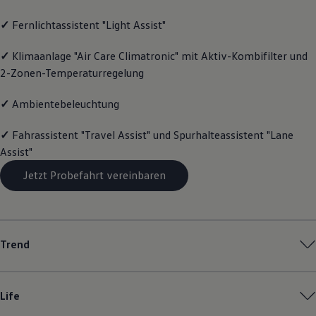
Magazin
✓
Fernlichtassistent "Light Assist"
Lifestyle
Transport
Familie
✓
Klimaanlage "Air Care Climatronic" mit Aktiv-Kombifilter und
Elektromobilität
2-Zonen-Temperaturregelung
Volkswagen R
Pannen- und Unfallhilfe
Volkswagen Kundenbetreuung
✓
Ambientebeleuchtung
✓
Fahrassistent "Travel Assist" und Spurhalteassistent "Lane
Assist"
Jetzt Probefahrt vereinbaren
Trend
Life