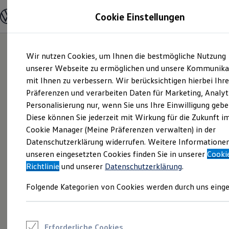
Modelle und Konfigurator
Cookie Einstellungen
Konfigurator
Modelle vergleichen
Konfiguration laden
Zum
Zum
Autosuche
Wir nutzen Cookies, um Ihnen die bestmögliche Nutzung
Hauptinhalt
Footer
Elektroautos
springen
springen
unserer Webseite zu ermöglichen und unsere Kommunika
ENERGY Sondermodelle
Nutzfahrzeuge
mit Ihnen zu verbessern. Wir berücksichtigen hierbei Ihr
SUV und CUV
Präferenzen und verarbeiten Daten für Marketing, Analyt
Familienautos
Personalisierung nur, wenn Sie uns Ihre Einwilligung gebe
Kombis
Kompaktwagen
Diese können Sie jederzeit mit Wirkung für die Zukunft i
Sportwagen
Cookie Manager (Meine Präferenzen verwalten) in der
Schnell verfügbare Fahrzeuge
Angebote und Produkte
Datenschutzerklärung widerrufen. Weitere Informatione
Aktuelle Angebote
unseren eingesetzten Cookies finden Sie in unserer
Cooki
E-Auto-Förderung
Richtlinie
und unserer
Datenschutzerklärung
.
Volkswagen Marktplatz
Die ENERGY Sondermodelle
Folgende Kategorien von Cookies werden durch uns einge
Junge Gebrauchtwagen und Gebrauchtwagen
Volkswagen Zertifizierte Gebrauchtwagen
Elektromobilität bei Gebrauchtwagen
Zubehör- und Serviceangebote
Saisonangebote
Erforderliche Cookies