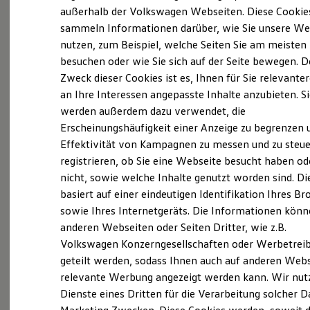
Elektrofahrzeugkonzepte
außerhalb der Volkswagen Webseiten. Diese Cookie
ID. EVERY1
sammeln Informationen darüber, wie Sie unsere We
Reichweite
Probefahrt vereinbaren
nutzen, zum Beispiel, welche Seiten Sie am meisten
Reichweite der ID. Modelle
Reichweite im Winter
besuchen oder wie Sie sich auf der Seite bewegen. D
Rekuperation
Zweck dieser Cookies ist es, Ihnen für Sie relevante
Laden
an Ihre Interessen angepasste Inhalte anzubieten. S
Laden unterwegs
Laden Zuhause
werden außerdem dazu verwendet, die
Fahrzeugangebot anfordern
Ladestationen finden
Erscheinungshäufigkeit einer Anzeige zu begrenzen 
Ladezeitensimulator
Effektivität von Kampagnen zu messen und zu steue
Batterie
Sicherheit
registrieren, ob Sie eine Webseite besucht haben od
Garantie und Lebensdauer
nicht, sowie welche Inhalte genutzt worden sind. Di
Nachhaltigkeit
Servicetermin buchen
basiert auf einer eindeutigen Identifikation Ihres B
Technologie
Kosten und Kauf
sowie Ihres Internetgeräts. Die Informationen kön
Verbrauchskosten
anderen Webseiten oder Seiten Dritter, wie z.B.
Kaufoptionen
Volkswagen Konzerngesellschaften oder Werbetrei
E-Auto-Förderung
Software und Konnektivität
geteilt werden, sodass Ihnen auch auf anderen Web
Serviceanfrage stellen
Die ID. Software 6
relevante Werbung angezeigt werden kann. Wir nut
ID. Software Versionen und Updates
Dienste eines Dritten für die Verarbeitung solcher D
Digitale Extras
Schnittstellen zu Ihrem ID.