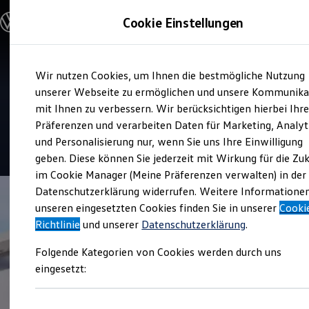
Modelle und Konfigurator
Cookie Einstellungen
Konfigurator
Modelle vergleichen
Konfiguration laden
Zum
Zum
Autosuche
Service
Wir nutzen Cookies, um Ihnen die bestmögliche Nutzung
Hauptinhalt
Footer
Elektroautos
EF S Automobile Stuttgart-
springen
springen
unserer Webseite zu ermöglichen und unsere Kommunika
ENERGY Sondermodelle
Nutzfahrzeuge
mit Ihnen zu verbessern. Wir berücksichtigen hierbei Ihr
Vaihingen
SUV und CUV
Präferenzen und verarbeiten Daten für Marketing, Analyt
Familienautos
und Personalisierung nur, wenn Sie uns Ihre Einwilligung
Kombis
Kompaktwagen
geben. Diese können Sie jederzeit mit Wirkung für die Zu
Sportwagen
im Cookie Manager (Meine Präferenzen verwalten) in der
Schnell verfügbare Fahrzeuge
Angebote und Produkte
Datenschutzerklärung widerrufen. Weitere Informatione
Aktuelle Angebote
unseren eingesetzten Cookies finden Sie in unserer
Cooki
E-Auto-Förderung
Richtlinie
und unserer
Datenschutzerklärung
.
Volkswagen Marktplatz
Die ENERGY Sondermodelle
Folgende Kategorien von Cookies werden durch uns
Junge Gebrauchtwagen und Gebrauchtwagen
Volkswagen Zertifizierte Gebrauchtwagen
eingesetzt:
Elektromobilität bei Gebrauchtwagen
Zubehör- und Serviceangebote
Saisonangebote