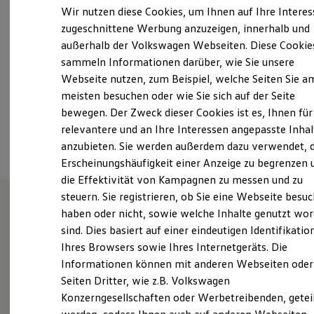
Montag
-
Freitag
07:00
-
18:00
Uhr
Elektrofahrzeugkonzepte
Wir nutzen diese Cookies, um Ihnen auf Ihre Intere
ID. EVERY1
Samstag
09:00
-
13:00
Uhr
zugeschnittene Werbung anzuzeigen, innerhalb und
Reichweite
Sonntag
Geschlossen
außerhalb der Volkswagen Webseiten. Diese Cookie
Reichweite der ID. Modelle
Reichweite im Winter
sammeln Informationen darüber, wie Sie unsere
Rekuperation
Webseite nutzen, zum Beispiel, welche Seiten Sie a
schwabengarage-vaihingen.gf@partner.skoda-
Laden
auto.de
meisten besuchen oder wie Sie sich auf der Seite
Laden unterwegs
Laden Zuhause
bewegen. Der Zweck dieser Cookies ist es, Ihnen für
Ladestationen finden
Ansprechpartner
relevantere und an Ihre Interessen angepasste Inhal
Ladezeitensimulator
anzubieten. Sie werden außerdem dazu verwendet, d
Batterie
Sicherheit
Erscheinungshäufigkeit einer Anzeige zu begrenzen 
Garantie und Lebensdauer
die Effektivität von Kampagnen zu messen und zu
Nachhaltigkeit
steuern. Sie registrieren, ob Sie eine Webseite besuc
Technologie
Kosten und Kauf
haben oder nicht, sowie welche Inhalte genutzt wo
Verbrauchskosten
Herzlich Willkommen bei Emil
sind. Dies basiert auf einer eindeutigen Identifikatio
Kaufoptionen
Ihres Browsers sowie Ihres Internetgeräts. Die
E-Auto-Förderung
Frey EF S Automobile in
Software und Konnektivität
Informationen können mit anderen Webseiten oder
Stuttgart-Vaihingen
Die ID. Software 6
Seiten Dritter, wie z.B. Volkswagen
ID. Software Versionen und Updates
Konzerngesellschaften oder Werbetreibenden, getei
Digitale Extras
Schnittstellen zu Ihrem ID.