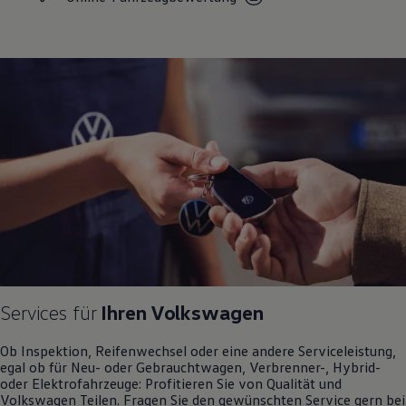
Motorenöl und Flüssigkeiten
Räder und Reifen
Pannen- und Unfallhilfe
Economy Service
Volkswagen Teile
Zubehör
Modellspezifisches Zubehör
Schutz und Pflege
Transport
Entertainment und Elektronik
Individualisieren
Wallbox und Ladekabel
Digitale Extras
Dienste für Ihr Modell finden
Volkswagen Apps, Login und Shop
Handy und Fahrzeug verbinden
Updates für Software, Karten und Radio
Über Ihr Auto
Vorgängermodelle
Services für
Ihren
Volkswagen
Kundeninformationen
Volkswagen Kundenbetreuung
Ob Inspektion, Reifenwechsel oder eine andere Serviceleistung,
Warn- und Kontrollleuchten
egal ob für Neu- oder
Gebrauchtwagen
, Verbrenner-, Hybrid-
Assistenzsysteme
oder Elektrofahrzeuge: Profitieren Sie von Qualität und
Digitale Betriebsanleitung
Volkswagen
Teilen. Fragen Sie den gewünschten
Service
gern bei
Live Beratung