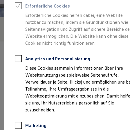
Reifenpakete
Erforderliche Cookies
Leasing
Leasing-Angebote
Erforderliche Cookies helfen dabei, eine Website
Gebrauchtwagen Leasing
nutzbar zu machen, indem sie Grundfunktionen wie
Junge Gebrauchtwagen-Leasing
Elektroauto Leasing
Seitennavigation und Zugriff auf sichere Bereiche de
Kleinwagen-Leasing
Website ermöglichen. Die Website kann ohne diese
Leasing ohne Anzahlung
Cookies nicht richtig funktionieren.
Finanzierung
Autokredit mit Schlussrate
Versicherungen und Garantien
Analytics und Personalisierung
Kfz-Versicherung
Restschuldversicherungen
Diese Cookies sammeln Informationen über Ihre
Garantien
Verantwortlich für die Inhalte auf dieser Seite ist die EF S
Websitenutzung (beispielsweise Seitenaufrufe,
Wartungsverträge
Automobile GmbH
(
Impressum & Rechtliches
)
Geschäftskunden
Verweildauer je Seite, Klicks) und ermöglichen uns b
Professional Class bei Volkswagen
Teilnahme, Ihre Umfrageergebnisse in die
Großkunden
Websiteoptimierung mit einzubeziehen. Damit helf
Behörden
Unsere 
Direktkunden
sie uns, Ihr Nutzererlebnis persönlich auf Sie
Sonderfahrzeuge
zuzuschneiden.
Anpfiff zum Gewinn
Elektromobilität
Schockenriedstraße 8, 70565 Stuttgart-Vaihingen
Elektroautos
Marketing
ID. Tutorials