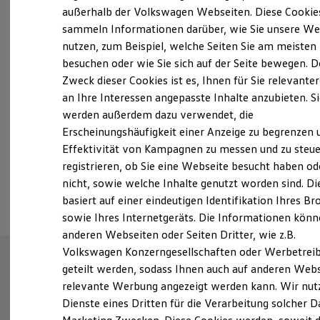
Elektrofahrzeugkonzepte
außerhalb der Volkswagen Webseiten. Diese Cookie
Probefahrt vereinbaren
ID. EVERY1
sammeln Informationen darüber, wie Sie unsere We
Reichweite
nutzen, zum Beispiel, welche Seiten Sie am meisten
Reichweite der ID. Modelle
Reichweite im Winter
besuchen oder wie Sie sich auf der Seite bewegen. D
Rekuperation
Zweck dieser Cookies ist es, Ihnen für Sie relevante
Laden
an Ihre Interessen angepasste Inhalte anzubieten. S
Fahrzeugangebot anfordern
Laden unterwegs
Laden Zuhause
werden außerdem dazu verwendet, die
Ladestationen finden
Erscheinungshäufigkeit einer Anzeige zu begrenzen 
Ladezeitensimulator
Effektivität von Kampagnen zu messen und zu steue
Batterie
Sicherheit
registrieren, ob Sie eine Webseite besucht haben od
Garantie und Lebensdauer
Serviceanfrage stellen
nicht, sowie welche Inhalte genutzt worden sind. Di
Nachhaltigkeit
basiert auf einer eindeutigen Identifikation Ihres B
Technologie
Kosten und Kauf
sowie Ihres Internetgeräts. Die Informationen kön
Verbrauchskosten
anderen Webseiten oder Seiten Dritter, wie z.B.
Kaufoptionen
Volkswagen Konzerngesellschaften oder Werbetrei
E-Auto-Förderung
Software und Konnektivität
geteilt werden, sodass Ihnen auch auf anderen Web
Die ID. Software 6
relevante Werbung angezeigt werden kann. Wir nut
ID. Software Versionen und Updates
Dienste eines Dritten für die Verarbeitung solcher D
Digitale Extras
Schnittstellen zu Ihrem ID.