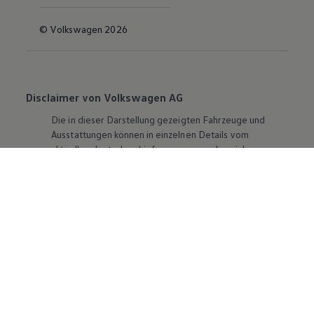
© Volkswagen 2026
Disclaimer von Volkswagen AG
Die in dieser Darstellung gezeigten Fahrzeuge und
Ausstattungen können in einzelnen Details vom
aktuellen deutschen Lieferprogramm abweichen.
Abgebildet sind teilweise Sonderausstattungen der
Fahrzeuge gegen Mehrpreis.
Bitte beachten Sie auch unseren Konfigurator für eine
Übersicht der aktuell verfügbaren Modelle und
Ausstattungen.
Die angegebenen Verbrauchs- und Emissionswerte
beziehen sich nicht auf ein einzelnes Fahrzeug und sind
nicht Bestandteil des Angebots, sondern dienen allein
Vergleichszwecken zwischen den verschiedenen
Fahrzeugtypen. Zusatzausstattungen und
Zubehör