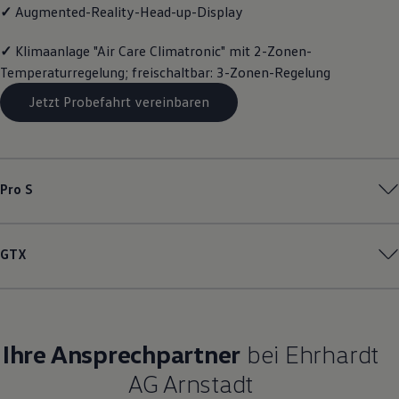
✓
Augmented-Reality-Head-up-Display
Magazin
Lifestyle
Transport
✓
Klimaanlage "Air Care Climatronic" mit 2-Zonen-
Familie
Temperaturregelung; freischaltbar: 3-Zonen-Regelung
Elektromobilität
Volkswagen R
Jetzt Probefahrt vereinbaren
Pannen- und Unfallhilfe
Volkswagen Kundenbetreuung
Pro S
GTX
Ihre Ansprechpartner
bei Ehrhardt
AG Arnstadt