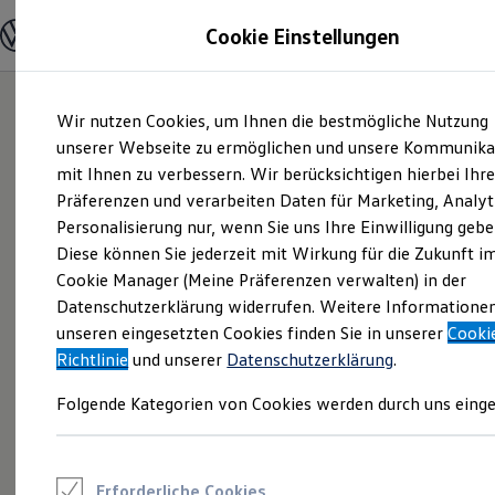
Modelle und Konfigurator
Cookie Einstellungen
Konfigurator
Modelle vergleichen
Konfiguration laden
Zum
Zum
Autosuche
Wir nutzen Cookies, um Ihnen die bestmögliche Nutzung
Hauptinhalt
Footer
Elektroautos
springen
springen
unserer Webseite zu ermöglichen und unsere Kommunika
ENERGY Sondermodelle
Nutzfahrzeuge
mit Ihnen zu verbessern. Wir berücksichtigen hierbei Ihr
SUV und CUV
Präferenzen und verarbeiten Daten für Marketing, Analyt
Familienautos
Personalisierung nur, wenn Sie uns Ihre Einwilligung gebe
Kombis
Kompaktwagen
Diese können Sie jederzeit mit Wirkung für die Zukunft i
Sportwagen
Cookie Manager (Meine Präferenzen verwalten) in der
Schnell verfügbare Fahrzeuge
Angebote und Produkte
Datenschutzerklärung widerrufen. Weitere Informatione
Aktuelle Angebote
unseren eingesetzten Cookies finden Sie in unserer
Cooki
E-Auto-Förderung
Richtlinie
und unserer
Datenschutzerklärung
.
Volkswagen Marktplatz
Die ENERGY Sondermodelle
Folgende Kategorien von Cookies werden durch uns einge
Junge Gebrauchtwagen und Gebrauchtwagen
Volkswagen Zertifizierte Gebrauchtwagen
Elektromobilität bei Gebrauchtwagen
Zubehör- und Serviceangebote
Saisonangebote
Erforderliche Cookies