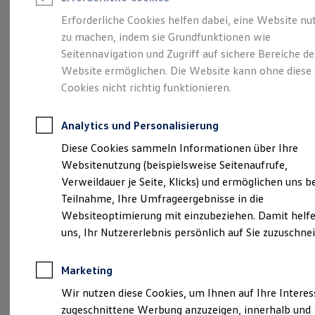
Reifenpakete
Leasing
Erforderliche Cookies helfen dabei, eine Website nu
Leasing-Angebote
zu machen, indem sie Grundfunktionen wie
Größer. Entspannter.
Gebrauchtwagen Leasing
Seitennavigation und Zugriff auf sichere Bereiche de
Junge Gebrauchtwagen-Leasing
Elektroauto Leasing
Website ermöglichen. Die Website kann ohne diese
Reichweiter.
Der ID.7.
Kleinwagen-Leasing
Cookies nicht richtig funktionieren.
Leasing ohne Anzahlung
Finanzierung
Autokredit mit Schlussrate
Analytics und Personalisierung
Versicherungen und Garantien
Kfz-Versicherung
Diese Cookies sammeln Informationen über Ihre
Restschuldversicherungen
Websitenutzung (beispielsweise Seitenaufrufe,
Garantien
Verweildauer je Seite, Klicks) und ermöglichen uns b
Wartungsverträge
Geschäftskunden
Teilnahme, Ihre Umfrageergebnisse in die
Professional Class bei Volkswagen
Websiteoptimierung mit einzubeziehen. Damit helfe
Großkunden
uns, Ihr Nutzererlebnis persönlich auf Sie zuzuschne
Behörden
(
Impressum & Rechtliches
)
Direktkunden
Sonderfahrzeuge
Marketing
Anpfiff zum Gewinn
Elektromobilität
Wir nutzen diese Cookies, um Ihnen auf Ihre Intere
Elektroautos
zugeschnittene Werbung anzuzeigen, innerhalb und
ID. Tutorials