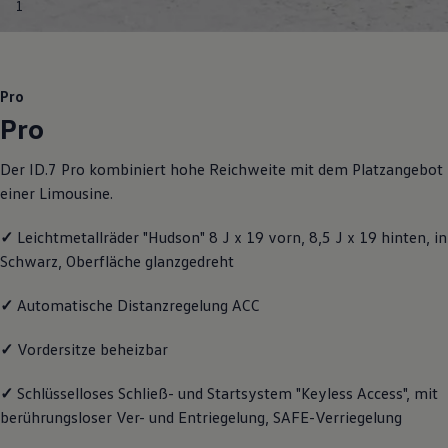
1
Motorenöl und Flüssigkeiten
Räder und Reifen
Pannen- und Unfallhilfe
Economy Service
Volkswagen Teile
Pro
Zubehör
Pro
Modellspezifisches Zubehör
Schutz und Pflege
Transport
Der ID.7 Pro kombiniert hohe Reichweite mit dem Platzangebot
Entertainment und Elektronik
einer Limousine.
Individualisieren
Wallbox und Ladekabel
Digitale Extras
✓
Leichtmetallräder "Hudson" 8 J x 19 vorn, 8,5 J x 19 hinten, in
Dienste für Ihr Modell finden
Schwarz, Oberfläche glanzgedreht
Volkswagen Apps, Login und Shop
Handy und Fahrzeug verbinden
Updates für Software, Karten und Radio
✓
Automatische Distanzregelung ACC
Über Ihr Auto
Vorgängermodelle
✓
Vordersitze beheizbar
Kundeninformationen
Volkswagen Kundenbetreuung
✓
Schlüsselloses Schließ- und Startsystem "Keyless Access", mit
Warn- und Kontrollleuchten
Assistenzsysteme
berührungsloser Ver- und Entriegelung, SAFE-Verriegelung
Digitale Betriebsanleitung
Live Beratung