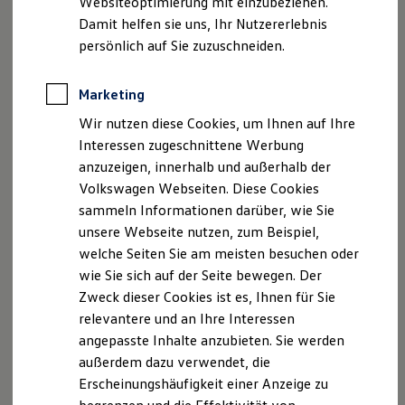
Websiteoptimierung mit einzubeziehen.
Elektrofahrzeugkonzepte
Tel: +49 (0)4331 / 701 - 0
Damit helfen sie uns, Ihr Nutzererlebnis
ID. EVERY1
Fax: +49 (0)4331 / 701 - 49
Reichweite
persönlich auf Sie zuzuschneiden.
Reichweite der ID. Modelle
Reichweite im Winter
E-Mail: info {@} kuestengarage {dot} de
Rekuperation
Marketing
Internet:
www.kuestengarage.de
Laden
Wir nutzen diese Cookies, um Ihnen auf Ihre
Laden unterwegs
Angaben zur Gesellschaftsform: GmbH
Laden Zuhause
Interessen zugeschnittene Werbung
Ladestationen finden
Handelsregister: HRB 16573 KI / Amtsgericht Kiel
anzuzeigen, innerhalb und außerhalb der
Ladezeitensimulator
Sitz der Gesellschaft: Rendsburg
Volkswagen Webseiten. Diese Cookies
Batterie
Ust.ID-Nr.: DE815528261
Sicherheit
sammeln Informationen darüber, wie Sie
Garantie und Lebensdauer
unsere Webseite nutzen, zum Beispiel,
Nachhaltigkeit
Geschäftsführer: Manuel Matthias, Michael Ziegler,
welche Seiten Sie am meisten besuchen oder
Technologie
Dieter Hauser
Kosten und Kauf
wie Sie sich auf der Seite bewegen. Der
Verbrauchskosten
Zweck dieser Cookies ist es, Ihnen für Sie
Kaufoptionen
Ein Unternehmen der Emil Frey Gruppe Deutschland
relevantere und an Ihre Interessen
E-Auto-Förderung
Software und Konnektivität
angepasste Inhalte anzubieten. Sie werden
Inhaltlich Verantwortlich:
Die ID. Software 6
außerdem dazu verwendet, die
ID. Software Versionen und Updates
Erscheinungshäufigkeit einer Anzeige zu
Digitale Extras
Emil Frey Küstengarage GmbH
Schnittstellen zu Ihrem ID.