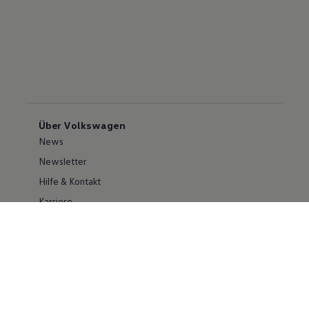
Über Volkswagen
News
Newsletter
Hilfe & Kontakt
Karriere
Händlersuche
Geschäftskunden
Information zur Barrierefreiheit
Ersthelfer/ first responder
Konzern