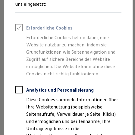
und Angeboten, die auf dieser Website
Reifenpakete
uns eingesetzt:
Leasing
speziell aufgeführt sind.
Leasing-Angebote
Gebrauchtwagen Leasing
Junge Gebrauchtwagen-Leasing
Erforderliche Cookies
Elektroauto Leasing
Kleinwagen-Leasing
Erforderliche Cookies helfen dabei, eine
Impressum
Leasing ohne Anzahlung
Website nutzbar zu machen, indem sie
Finanzierung
Autokredit mit Schlussrate
Grundfunktionen wie Seitennavigation und
Datenschutzerklärung
Versicherungen und Garantien
Zugriff auf sichere Bereiche der Website
Kfz-Versicherung
ermöglichen. Die Website kann ohne diese
Restschuldversicherungen
Garantien
Cookies nicht richtig funktionieren.
Impressum
Wartungsverträge
Geschäftskunden
Professional Class bei Volkswagen
Analytics und Personalisierung
Impressum nach § 5 TMG
Großkunden
Diese Cookies sammeln Informationen über
Behörden
Herausgeber:
Direktkunden
Ihre Websitenutzung (beispielsweise
Sonderfahrzeuge
Emil Frey Küstengarage GmbH
Seitenaufrufe, Verweildauer je Seite, Klicks)
Anpfiff zum Gewinn
Schleswiger Chaussee 26
und ermöglichen uns bei Teilnahme, Ihre
Elektromobilität
24768 Rendsburg Deutschland
Elektroautos
Umfrageergebnisse in die
ID. Tutorials