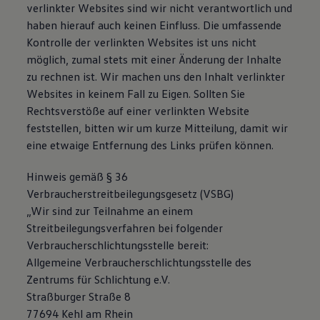
verlinkter Websites sind wir nicht verantwortlich und
Magazin
haben hierauf auch keinen Einfluss. Die umfassende
Lifestyle
Transport
Kontrolle der verlinkten Websites ist uns nicht
Familie
möglich, zumal stets mit einer Änderung der Inhalte
Elektromobilität
zu rechnen ist. Wir machen uns den Inhalt verlinkter
Volkswagen R
Pannen- und Unfallhilfe
Websites in keinem Fall zu Eigen. Sollten Sie
Volkswagen Kundenbetreuung
Rechtsverstöße auf einer verlinkten Website
feststellen, bitten wir um kurze Mitteilung, damit wir
eine etwaige Entfernung des Links prüfen können.
Hinweis gemäß § 36
Verbraucherstreitbeilegungsgesetz (VSBG)
„Wir sind zur Teilnahme an einem
Streitbeilegungsverfahren bei folgender
Verbraucherschlichtungsstelle bereit:
Allgemeine Verbraucherschlichtungsstelle des
Zentrums für Schlichtung e.V.
Straßburger Straße 8
77694 Kehl am Rhein