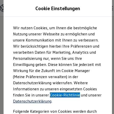
Modelle und Konfigurator
Cookie Einstellungen
Konfigurator
Modelle vergleichen
Konfiguration laden
Zum
Zum
Autosuche
Wir nutzen Cookies, um Ihnen die bestmögliche
Hauptinhalt
Footer
Elektroautos
springen
springen
Nutzung unserer Webseite zu ermöglichen und
ENERGY Sondermodelle
Nutzfahrzeuge
unsere Kommunikation mit Ihnen zu verbessern.
Emil Frey
SUV und CUV
Wir berücksichtigen hierbei Ihre Präferenzen und
Familienautos
verarbeiten Daten für Marketing, Analytics und
Kombis
Küstengarage
Kompaktwagen
Personalisierung nur, wenn Sie uns Ihre
Sportwagen
Einwilligung geben. Diese können Sie jederzeit mit
GmbH | Impressum
Schnell verfügbare Fahrzeuge
Angebote und Produkte
Wirkung für die Zukunft im Cookie Manager
Aktuelle Angebote
(Meine Präferenzen verwalten) in der
& Rechtliches
E-Auto-Förderung
Datenschutzerklärung widerrufen. Weitere
Volkswagen Marktplatz
Informationen zu unseren eingesetzten Cookies
Die ENERGY Sondermodelle
Junge Gebrauchtwagen und Gebrauchtwagen
Hier finden Sie Informationen über uns
finden Sie in unserer
Cookie-Richtlinie
und unserer
Volkswagen Zertifizierte Gebrauchtwagen
Datenschutzerklärung
.
(Emil Frey Küstengarage GmbH) als
Elektromobilität bei Gebrauchtwagen
Zubehör- und Serviceangebote
verantwortlichen Anbieter von Inhalten
Folgende Kategorien von Cookies werden durch
Saisonangebote