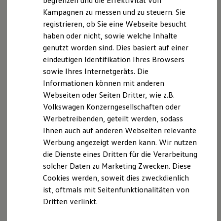
begrenzen und die Effektivität von
Schleswiger Chaussee 26
Hybridautos
Kampagnen zu messen und zu steuern. Sie
24768 Rendsburg Deutschland
Marke und Erlebnis
registrieren, ob Sie eine Webseite besucht
Volkswagen R und R Experience
R-Modelle
Stand: 02.05.2024
haben oder nicht, sowie welche Inhalte
R Experience
genutzt worden sind. Dies basiert auf einer
Driving Experience
Die Emil Frey Küstengarage GmbH ist als
eindeutigen Identifikation Ihres Browsers
Volkswagen entdecken
Versicherungsvertreter nach § 34d Abs. 7 Nr. 1
Werkbesichtigung
sowie Ihres Internetgeräts. Die
Factory visit
Gewerbeordnung als Versicherungsvertreter
Informationen können mit anderen
Lifestyle Shop
ausschließlich über die Volkswagen
Webseiten oder Seiten Dritter, wie z.B.
T-Roc Kollektion
Versicherungsdienst GmbH tätig und bei der
Golf Kollektion
Volkswagen Konzerngesellschaften oder
ID. Kollektion
Industrie- und Handelskammer Kiel, Bergstraße 2 in
Werbetreibenden, geteilt werden, sodass
Volkswagen Kollektion
24103 Kiel gemeldet. Eingetragen ist die Emil Frey
Ihnen auch auf anderen Webseiten relevante
R-Kollektion
Küstengarage GmbH im Vermittlerregister unter der
GTI Kollektion
Werbung angezeigt werden kann. Wir nutzen
Fußball Drop
Nummer D-M1G1-ITB4Z-64.
die Dienste eines Dritten für die Verarbeitung
we drive football
solcher Daten zu Marketing Zwecken. Diese
#wedriveproud
Überprüfen können Sie das im Internet unter
Besitzer und Service
Cookies werden, soweit dies zweckdienlich
myVolkswagen
www.vermittlerregister.info
oder beim
ist, oftmals mit Seitenfunktionalitäten von
Software Updates
Vermittlerregister, Deutscher Industrie- und
Dritten verlinkt.
Service und Ersatzteile
Handelskammertag (DIHK) e.V., Breite Straße 29,
Inspektion und HU/AU
Reparaturen und Checks
10178 Berlin.