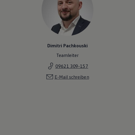
Magazin
Lifestyle
Transport
Familie
Elektromobilität
Volkswagen R
Pannen- und Unfallhilfe
Volkswagen Kundenbetreuung
Dimitri Pachkouski
Teamleiter
09621 309-157
E-Mail schreiben