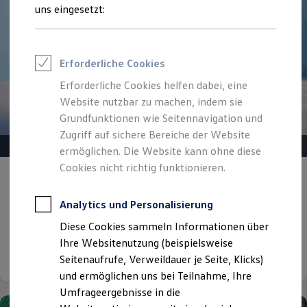
Reifenpakete
uns eingesetzt:
Leasing
Leasing-Angebote
Gebrauchtwagen Leasing
Junge Gebrauchtwagen-Leasing
Erforderliche Cookies
Elektroauto Leasing
Kleinwagen-Leasing
Erforderliche Cookies helfen dabei, eine
Leasing ohne Anzahlung
Website nutzbar zu machen, indem sie
Finanzierung
Autokredit mit Schlussrate
Grundfunktionen wie Seitennavigation und
Versicherungen und Garantien
Zugriff auf sichere Bereiche der Website
Kfz-Versicherung
ermöglichen. Die Website kann ohne diese
Restschuldversicherungen
Garantien
Cookies nicht richtig funktionieren.
Gepflegt, geprüft und für gut befunden.
Wartungsverträge
Geschäftskunden
Volkswagen Zertifizierte
Professional Class bei Volkswagen
Analytics und Personalisierung
Gebrauchtwagen.
Großkunden
Diese Cookies sammeln Informationen über
Behörden
Direktkunden
Ihre Websitenutzung (beispielsweise
Details ansehen
Sonderfahrzeuge
Seitenaufrufe, Verweildauer je Seite, Klicks)
Anpfiff zum Gewinn
und ermöglichen uns bei Teilnahme, Ihre
Elektromobilität
Elektroautos
Umfrageergebnisse in die
ID. Tutorials