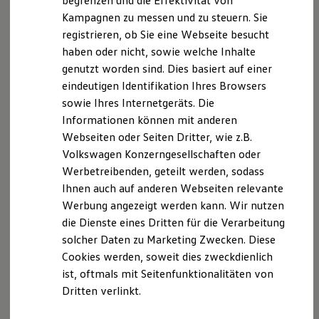
begrenzen und die Effektivität von
Ihre
nächsten
Hybridautos
Kampagnen zu messen und zu steuern. Sie
Marke und Erlebnis
registrieren, ob Sie eine Webseite besucht
Volkswagen R und R Experience
Schritte
R-Modelle
haben oder nicht, sowie welche Inhalte
R Experience
genutzt worden sind. Dies basiert auf einer
Driving Experience
eindeutigen Identifikation Ihres Browsers
Volkswagen entdecken
Werkbesichtigung
sowie Ihres Internetgeräts. Die
Factory visit
Informationen können mit anderen
Lifestyle Shop
Probefahrt vereinbaren
Webseiten oder Seiten Dritter, wie z.B.
T-Roc Kollektion
Golf Kollektion
Volkswagen Konzerngesellschaften oder
ID. Kollektion
Werbetreibenden, geteilt werden, sodass
Volkswagen Kollektion
Ihnen auch auf anderen Webseiten relevante
R-Kollektion
GTI Kollektion
Fahrzeugangebot anfordern
Werbung angezeigt werden kann. Wir nutzen
Fußball Drop
die Dienste eines Dritten für die Verarbeitung
we drive football
solcher Daten zu Marketing Zwecken. Diese
#wedriveproud
Besitzer und Service
Cookies werden, soweit dies zweckdienlich
myVolkswagen
ist, oftmals mit Seitenfunktionalitäten von
Software Updates
Servicetermin buchen
Dritten verlinkt.
Service und Ersatzteile
Inspektion und HU/AU
Reparaturen und Checks