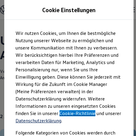
Modelle und Konfigurator
Cookie Einstellungen
Konfigurator
Modelle vergleichen
Konfiguration laden
Zum
Zum
Autosuche
Wir nutzen Cookies, um Ihnen die bestmögliche
Hauptinhalt
Footer
Elektroautos
Unsere aktuellen
springen
springen
Nutzung unserer Webseite zu ermöglichen und
ENERGY Sondermodelle
Nutzfahrzeuge
unsere Kommunikation mit Ihnen zu verbessern.
Angebote und mehr
SUV und CUV
Wir berücksichtigen hierbei Ihre Präferenzen und
Familienautos
verarbeiten Daten für Marketing, Analytics und
Kombis
Kompaktwagen
Personalisierung nur, wenn Sie uns Ihre
Verantwortlich für die Inhalte auf dieser Seite ist die Fischer Automobile
Sportwagen
Einwilligung geben. Diese können Sie jederzeit mit
Amberg GmbH & Co. KG
(
Impressum & Rechtliches
)
Schnell verfügbare Fahrzeuge
Angebote und Produkte
Wirkung für die Zukunft im Cookie Manager
Aktuelle Angebote
(Meine Präferenzen verwalten) in der
E-Auto-Förderung
Datenschutzerklärung widerrufen. Weitere
Volkswagen Marktplatz
Gebrauchtwagen
Über uns
Informationen zu unseren eingesetzten Cookies
Die ENERGY Sondermodelle
Junge Gebrauchtwagen und Gebrauchtwagen
finden Sie in unserer
Cookie-Richtlinie
und unserer
2
Angebote
Volkswagen Zertifizierte Gebrauchtwagen
Datenschutzerklärung
.
Elektromobilität bei Gebrauchtwagen
Zubehör- und Serviceangebote
Folgende Kategorien von Cookies werden durch
Saisonangebote