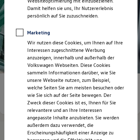
Websiteoptimierung mit einzubeziehen.
Elektrofahrzeugkonzepte
Damit helfen sie uns, Ihr Nutzererlebnis
ID. EVERY1
Reichweite
persönlich auf Sie zuzuschneiden.
Reichweite der ID. Modelle
Reichweite im Winter
Rekuperation
Marketing
Laden
Wir nutzen diese Cookies, um Ihnen auf Ihre
Laden unterwegs
Laden Zuhause
Interessen zugeschnittene Werbung
Ladestationen finden
anzuzeigen, innerhalb und außerhalb der
Ladezeitensimulator
Volkswagen Webseiten. Diese Cookies
Batterie
Sicherheit
sammeln Informationen darüber, wie Sie
Garantie und Lebensdauer
unsere Webseite nutzen, zum Beispiel,
Nachhaltigkeit
Geschichte –
Fischer Automobile
welche Seiten Sie am meisten besuchen oder
Technologie
Kosten und Kauf
wie Sie sich auf der Seite bewegen. Der
Verbrauchskosten
Details ansehen
Zweck dieser Cookies ist es, Ihnen für Sie
Kaufoptionen
relevantere und an Ihre Interessen
E-Auto-Förderung
Software und Konnektivität
angepasste Inhalte anzubieten. Sie werden
Die ID. Software 6
außerdem dazu verwendet, die
ID. Software Versionen und Updates
Erscheinungshäufigkeit einer Anzeige zu
Digitale Extras
Schnittstellen zu Ihrem ID.