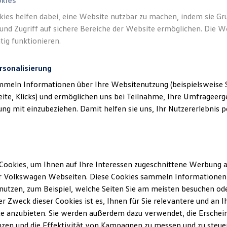
okies
kies helfen dabei, eine Website nutzbar zu machen, indem sie G
und Zugriff auf sichere Bereiche der Website ermöglichen. Die W
tig funktionieren.
rsonalisierung
mmeln Informationen über Ihre Websitenutzung (beispielsweise S
eite, Klicks) und ermöglichen uns bei Teilnahme, Ihre Umfrageerge
g mit einzubeziehen. Damit helfen sie uns, Ihr Nutzererlebnis pe
ke Automobile GmbH & Co. KG
(
Impressum & Rechtliches
)
Cookies, um Ihnen auf Ihre Interessen zugeschnittene Werbung a
r Volkswagen Webseiten. Diese Cookies sammeln Informationen 
utzen, zum Beispiel, welche Seiten Sie am meisten besuchen oder
r Zweck dieser Cookies ist es, Ihnen für Sie relevantere und an I
e anzubieten. Sie werden außerdem dazu verwendet, die Erschein
zen und die Effektivität von Kampagnen zu messen und zu steuern