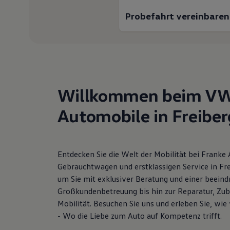
Hybridautos
Probefahrt vereinbaren
Marke und Erlebnis
Volkswagen R und R Experience
R-Modelle
R Experience
Driving Experience
Volkswagen entdecken
Werkbesichtigung
Factory visit
Willkommen beim VW
Lifestyle Shop
T-Roc Kollektion
Golf Kollektion
Automobile in Freiber
ID. Kollektion
Volkswagen Kollektion
R-Kollektion
GTI Kollektion
Entdecken Sie die Welt der Mobilität bei Franke
Fußball Drop
we drive football
Gebrauchtwagen und erstklassigen Service in Fre
#wedriveproud
um Sie mit exklusiver Beratung und einer beein
Besitzer und Service
Großkundenbetreuung bis hin zur Reparatur, Zubeh
myVolkswagen
Software Updates
Mobilität. Besuchen Sie uns und erleben Sie, wi
Service und Ersatzteile
- Wo die Liebe zum Auto auf Kompetenz trifft.
Inspektion und HU/AU
Reparaturen und Checks