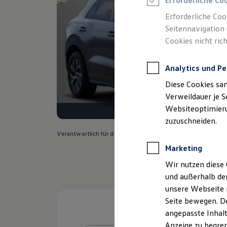
Erforderliche Co
Reifenpakete
Leasing
Erforderliche Coo
Leasing-Angebote
Seitennavigation 
Gebrauchtwagen Leasing
Cookies nicht rich
Junge Gebrauchtwagen-Leasing
Elektroauto Leasing
Kleinwagen-Leasing
Analytics und Pe
Leasing ohne Anzahlung
Finanzierung
Diese Cookies sa
Autokredit mit Schlussrate
Versicherungen und Garantien
Verweildauer je S
Kfz-Versicherung
Websiteoptimierun
Restschuldversicherungen
zuzuschneiden.
Garantien
Wartungsverträge
Verantwortlich für die Inhalte auf dieser Seite ist die Fran
Geschäftskunden
Marketing
Professional Class bei Volkswagen
Großkunden
Wir nutzen diese 
Behörden
und außerhalb de
Direktkunden
Sonderfahrzeuge
unsere Webseite n
Anpfiff zum Gewinn
Seite bewegen. De
Elektromobilität
angepasste Inhalt
Elektroautos
ID. Tutorials
Anzeige zu begren