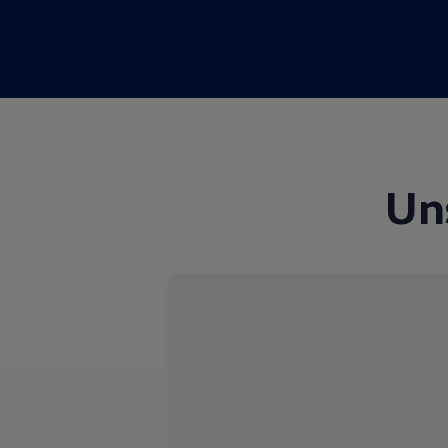
Magazin
Lifestyle
Transport
Familie
Elektromobilität
Volkswagen R
Pannen- und Unfallhilfe
Volkswagen Kundenbetreuung
Un