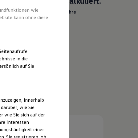
Heiß begehrt.
Kühl kalkuliert.
rundfunktionen wie
Ihr Traumauto? Heiß begehrt. Ihre
ebsite kann ohne diese
Leasingrate? Eiskalt machbar.
Details ansehen
eitenaufrufe,
bnisse in die
rsönlich auf Sie
nzuzeigen, innerhalb
darüber, wie Sie
 wie Sie sich auf der
hre Interessen
ungshäufigkeit einer
. Sie registrieren, ob