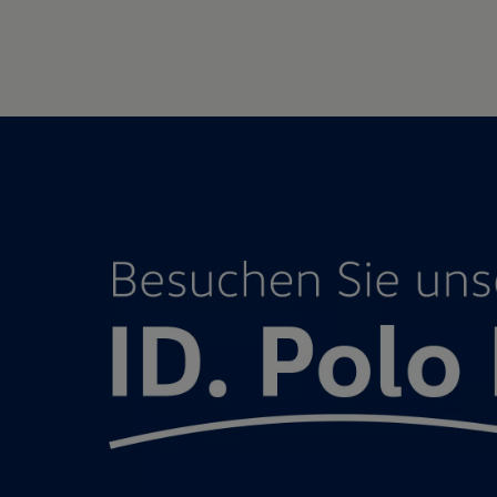
Motorenöl und Flüssigkeiten
Räder und Reifen
Pannen- und Unfallhilfe
Economy Service
Volkswagen Teile
Zubehör
Modellspezifisches Zubehör
Schutz und Pflege
Transport
Entertainment und Elektronik
Individualisieren
Wallbox und Ladekabel
Digitale Extras
Dienste für Ihr Modell finden
Volkswagen Apps, Login und Shop
Handy und Fahrzeug verbinden
Updates für Software, Karten und Radio
Über Ihr Auto
Vorgängermodelle
Kundeninformationen
Volkswagen Kundenbetreuung
Warn- und Kontrollleuchten
Assistenzsysteme
Digitale Betriebsanleitung
Live Beratung