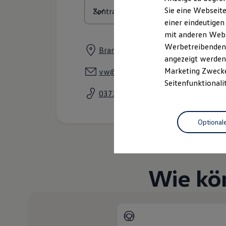
Elektrofahrzeugkonzepte
Sie eine Webseite
ID. EVERY1
einer eindeutigen
Reichweite
Reichweite der ID. Modelle
mit anderen Webse
Reichweite im Winter
Werbetreibenden,
Brander Straße 71, 09599 Freiberg
Rekuperation
angezeigt werden 
Laden
Laden unterwegs
Marketing Zwecken
vw@franke-auto.de
Laden Zuhause
Seitenfunktionali
Ladestationen finden
03731 678 100
Ladezeitensimulator
Batterie
Sicherheit
Optional
Garantie und Lebensdauer
Nachhaltigkeit
Technologie
Kosten und Kauf
Verbrauchskosten
Wie kö
Kaufoptionen
E-Auto-Förderung
Software und Konnektivität
Die ID. Software 6
ID. Software Versionen und Updates
Digitale Extras
Schnittstellen zu Ihrem ID.