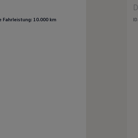
D
e Fahrleistung: 10.000 km
ID