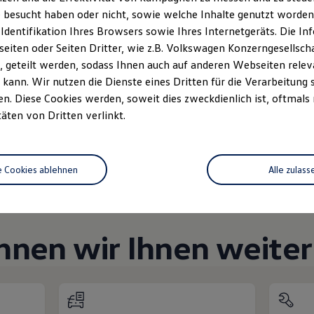
Unsere Abteilungen
 besucht haben oder nicht, sowie welche Inhalte genutzt worden s
 Identifikation Ihres Browsers sowie Ihres Internetgeräts. Die 
Montag
-
Freitag
06:30
-
18:00
Uhr
iten oder Seiten Dritter, wie z.B. Volkswagen Konzerngesellsch
 geteilt werden, sodass Ihnen auch auf anderen Webseiten rel
Samstag
08:00
-
12:30
Uhr
kann. Wir nutzen die Dienste eines Dritten für die Verarbeitung 
Sonntag
Geschlossen
. Diese Cookies werden, soweit dies zweckdienlich ist, oftmals
täten von Dritten verlinkt.
e Cookies ablehnen
Alle zulass
nnen wir Ihnen weiter