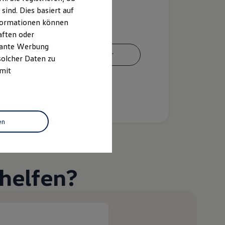
ind. Dies basiert auf
Informationen können
aften oder
evante Werbung
Ansprechpartner
solcher Daten zu
 mit
en
helfen?