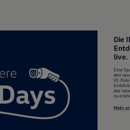
Die
I
Entd
live.
Eine Spu
den neu
ID. Polo
Einblick
das neue
zu erleb
Mehr er