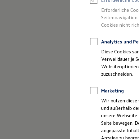
Erforderliche Co
Reifenpakete
Leasing
Erforderliche Coo
Leasing-Angebote
Seitennavigation 
Gebrauchtwagen Leasing
Cookies nicht rich
Junge Gebrauchtwagen-Leasing
(
Impressum & Rechtliches
)
Elektroauto Leasing
Kleinwagen-Leasing
Analytics und Pe
Leasing ohne Anzahlung
Finanzierung
Diese Cookies sa
Autokredit mit Schlussrate
Versicherungen und Garantien
Verweildauer je S
Kfz-Versicherung
Websiteoptimierun
Restschuldversicherungen
zuzuschneiden.
Garantien
Wartungsverträge
Geschäftskunden
Marketing
Professional Class bei Volkswagen
Großkunden
Wir nutzen diese 
Behörden
und außerhalb de
Direktkunden
Sonderfahrzeuge
unsere Webseite n
Anpfiff zum Gewinn
Seite bewegen. De
Elektromobilität
angepasste Inhalt
Elektroautos
ID. Tutorials
Anzeige zu begren