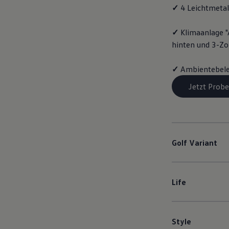
✓
4 Leichtmetal
✓
Klimaanlage "
hinten und 3-Z
✓
Ambientebele
Jetzt Probe
Golf
Variant
Life
Style