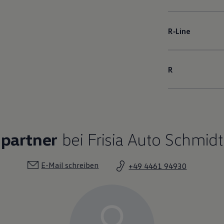
R‑Line
R
hpartner
bei Frisia Auto Schmidt
E-Mail schreiben
+49 4461 94930