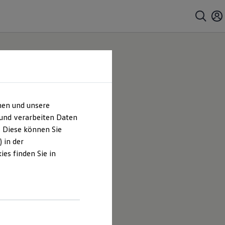
hen und unsere
 und verarbeiten Daten
. Diese können Sie
 in der
es finden Sie in