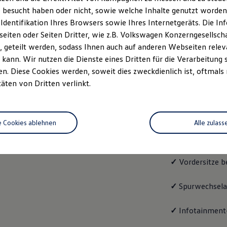
 besucht haben oder nicht, sowie welche Inhalte genutzt worden s
Fahrzeugangebot
Servi
anfordern
 Identifikation Ihres Browsers sowie Ihres Internetgeräts. Die 
iten oder Seiten Dritter, wie z.B. Volkswagen Konzerngesellsch
 geteilt werden, sodass Ihnen auch auf anderen Webseiten rel
kann. Wir nutzen die Dienste eines Dritten für die Verarbeitung 
. Diese Cookies werden, soweit dies zweckdienlich ist, oftmals
ENERGY
täten von Dritten verlinkt.
ENERG
e Cookies ablehnen
Alle zulass
Mit dem
Golf
Va
folgende Aussta
✓
Vordersitze b
✓
Spurwechselas
✓
Infotainment-