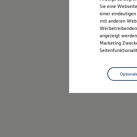
Elektrofahrzeugkonzepte
Sie eine Webseite
ID. EVERY1
Probefahrt vereinbaren
einer eindeutigen
Reichweite
Reichweite der ID. Modelle
mit anderen Webse
Reichweite im Winter
Werbetreibenden,
Rekuperation
angezeigt werden 
Laden
Laden unterwegs
Marketing Zwecken
Laden Zuhause
Seitenfunktionali
Ladestationen finden
Ladezeitensimulator
Batterie
Sicherheit
Optional
Garantie und Lebensdauer
Nachhaltigkeit
Technologie
Kosten und Kauf
Verbrauchskosten
Kaufoptionen
E-Auto-Förderung
Software und Konnektivität
Die ID. Software 6
ID. Software Versionen und Updates
Digitale Extras
Schnittstellen zu Ihrem ID.