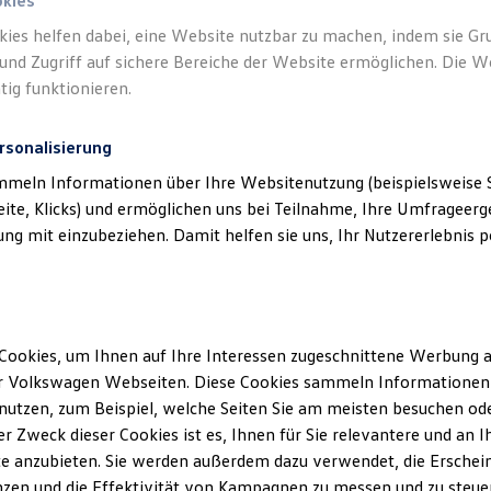
okies
kies helfen dabei, eine Website nutzbar zu machen, indem sie G
und Zugriff auf sichere Bereiche der Website ermöglichen. Die W
tig funktionieren.
rsonalisierung
mmeln Informationen über Ihre Websitenutzung (beispielsweise S
eite, Klicks) und ermöglichen uns bei Teilnahme, Ihre Umfrageerge
g mit einzubeziehen. Damit helfen sie uns, Ihr Nutzererlebnis pe
Cookies, um Ihnen auf Ihre Interessen zugeschnittene Werbung a
r Volkswagen Webseiten. Diese Cookies sammeln Informationen 
utzen, zum Beispiel, welche Seiten Sie am meisten besuchen oder
r Zweck dieser Cookies ist es, Ihnen für Sie relevantere und an I
e anzubieten. Sie werden außerdem dazu verwendet, die Erschein
zen und die Effektivität von Kampagnen zu messen und zu steuern