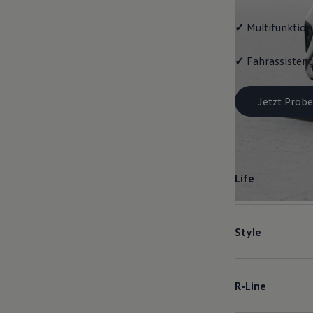
✓
Multifunktion
✓
Fahrassistent
Jetzt Probe
Life
Style
R‑Line