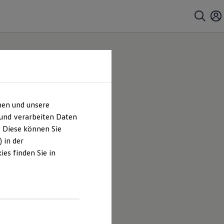
hen und unsere
 und verarbeiten Daten
. Diese können Sie
 in der
es finden Sie in