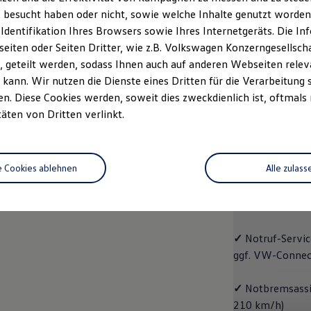
 besucht haben oder nicht, sowie welche Inhalte genutzt worden s
Fahrzeugangebot
Servi
anfordern
 Identifikation Ihres Browsers sowie Ihres Internetgeräts. Die 
iten oder Seiten Dritter, wie z.B. Volkswagen Konzerngesellsch
 geteilt werden, sodass Ihnen auch auf anderen Webseiten rel
kann. Wir nutzen die Dienste eines Dritten für die Verarbeitung 
. Diese Cookies werden, soweit dies zweckdienlich ist, oftmals
Trend
täten von Dritten verlinkt.
Trend
e Cookies ablehnen
Alle zulass
Cleverer Einstie
✓
Radio "Compo
✓
Notruf
-
Servic
ggf. VW
-
Connec
✓
Notbremsassis
210 km/h)