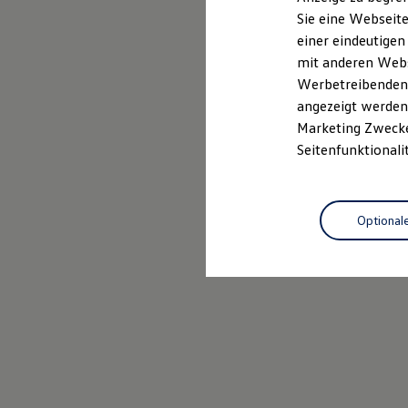
Elektrofahrzeugkonzepte
Sie eine Webseite
ID. EVERY1
Probefahrt vereinbaren
einer eindeutigen
Reichweite
Reichweite der ID. Modelle
mit anderen Webse
Reichweite im Winter
Werbetreibenden,
Rekuperation
angezeigt werden 
Laden
Laden unterwegs
Marketing Zwecken
Laden Zuhause
Seitenfunktionali
Ladestationen finden
Ladezeitensimulator
Batterie
Sicherheit
Optional
Garantie und Lebensdauer
Nachhaltigkeit
Technologie
Kosten und Kauf
Verbrauchskosten
Kaufoptionen
E-Auto-Förderung
Software und Konnektivität
Die ID. Software 6
ID. Software Versionen und Updates
Digitale Extras
Schnittstellen zu Ihrem ID.