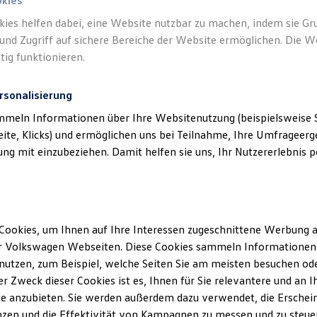
okies
kies helfen dabei, eine Website nutzbar zu machen, indem sie G
und Zugriff auf sichere Bereiche der Website ermöglichen. Die W
tig funktionieren.
rsonalisierung
mmeln Informationen über Ihre Websitenutzung (beispielsweise S
eite, Klicks) und ermöglichen uns bei Teilnahme, Ihre Umfrageerge
g mit einzubeziehen. Damit helfen sie uns, Ihr Nutzererlebnis pe
Cookies, um Ihnen auf Ihre Interessen zugeschnittene Werbung a
r Volkswagen Webseiten. Diese Cookies sammeln Informationen 
utzen, zum Beispiel, welche Seiten Sie am meisten besuchen oder
r Zweck dieser Cookies ist es, Ihnen für Sie relevantere und an I
e anzubieten. Sie werden außerdem dazu verwendet, die Erschein
zen und die Effektivität von Kampagnen zu messen und zu steuern