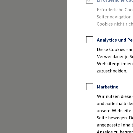
Erforderliche Co
Reifenpakete
Leasing
Erforderliche Coo
Leasing-Angebote
Seitennavigation 
Gebrauchtwagen Leasing
Cookies nicht rich
Junge Gebrauchtwagen-Leasing
Elektroauto Leasing
Kleinwagen-Leasing
Analytics und Pe
Leasing ohne Anzahlung
Finanzierung
Diese Cookies sa
Autokredit mit Schlussrate
(
Impressum & Rechtliches
)
Versicherungen und Garantien
Verweildauer je S
Kfz-Versicherung
Websiteoptimierun
Restschuldversicherungen
zuzuschneiden.
Garantien
Wartungsverträge
Geschäftskunden
Marketing
Professional Class bei Volkswagen
Großkunden
Wir nutzen diese 
Behörden
und außerhalb de
Direktkunden
Sonderfahrzeuge
unsere Webseite n
Anpfiff zum Gewinn
Seite bewegen. De
Elektromobilität
angepasste Inhalt
Elektroautos
ID. Tutorials
Anzeige zu begren