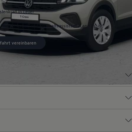
slenkrad in Leder
 "Travel Assist" und Spurhalteassistent "Lane Assist"
fahrt vereinbaren