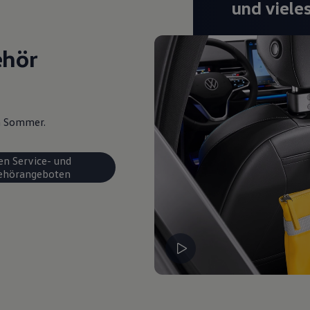
und viele
ehör
en Sommer.
en Service- und
ehörangeboten