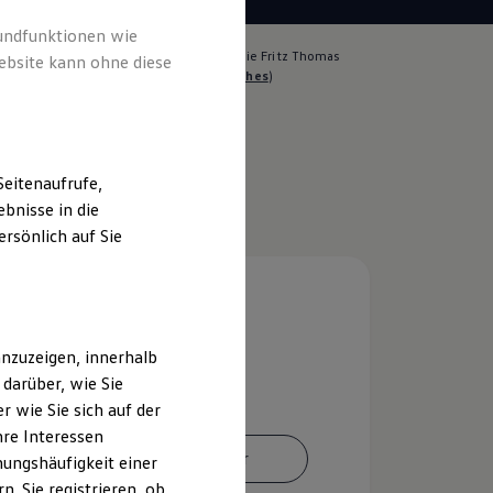
rundfunktionen wie
lich für die Inhalte auf dieser Seite ist die Fritz Thomas
ebsite kann ohne diese
o.KG Automobile
(
Impressum & Rechtliches
)
eitenaufrufe,
bnisse in die
rsönlich auf Sie
nzuzeigen, innerhalb
darüber, wie Sie
 wie Sie sich auf der
hre Interessen
Ansprechpartner
ungshäufigkeit einer
. Sie registrieren, ob