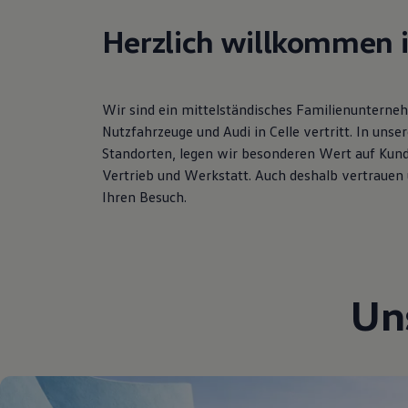
Hybridautos
Marke und Erlebnis
Herzlich willkommen 
Volkswagen R und R Experience
R-Modelle
R Experience
Driving Experience
Wir sind ein mittelständisches Familienuntern
Volkswagen entdecken
Werkbesichtigung
Nutzfahrzeuge und Audi in Celle vertritt. In un
Factory visit
Standorten, legen wir besonderen Wert auf Kunden
Lifestyle Shop
Vertrieb und Werkstatt. Auch deshalb vertrauen 
T-Roc Kollektion
Golf Kollektion
Ihren Besuch.
ID. Kollektion
Volkswagen Kollektion
R-Kollektion
GTI Kollektion
Fußball Drop
we drive football
Un
#wedriveproud
Besitzer und Service
myVolkswagen
Software Updates
Service und Ersatzteile
Inspektion und HU/AU
Reparaturen und Checks