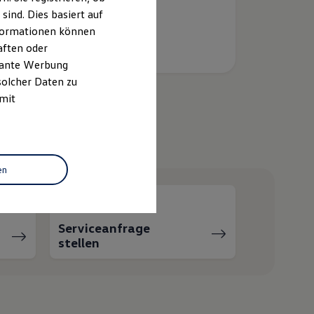
ind. Dies basiert auf
Informationen können
aften oder
evante Werbung
solcher Daten zu
 mit
helfen?
en
Serviceanfrage
stellen