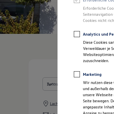
Erforderliche Co
Reifenpakete
Leasing
Erforderliche Coo
Leasing-Angebote
Seitennavigation 
Gebrauchtwagen Leasing
Cookies nicht rich
Junge Gebrauchtwagen-Leasing
Elektroauto Leasing
Kleinwagen-Leasing
Analytics und Pe
Leasing ohne Anzahlung
Finanzierung
Diese Cookies sa
Autokredit mit Schlussrate
Versicherungen und Garantien
Verweildauer je S
Kfz-Versicherung
Websiteoptimierun
Restschuldversicherungen
zuzuschneiden.
Garantien
Wartungsverträge
Geschäftskunden
Marketing
Professional Class bei Volkswagen
Großkunden
Wir nutzen diese 
Behörden
und außerhalb de
Direktkunden
Sonderfahrzeuge
unsere Webseite n
Anpfiff zum Gewinn
Seite bewegen. De
Elektromobilität
Lachtehäuser Straße 13 - 15, 29223 
angepasste Inhalt
Elektroautos
ID. Tutorials
Anzeige zu begren