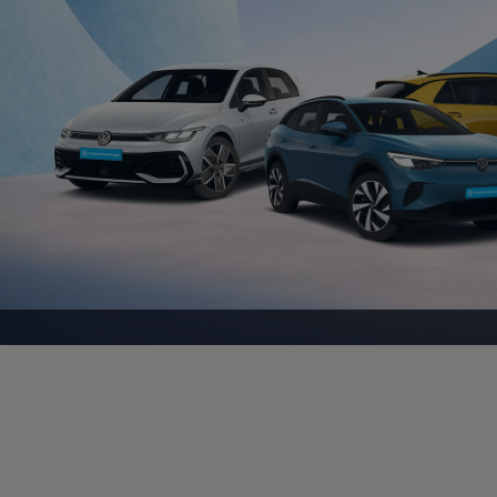
Motorenöl und Flüssigkeiten
Räder und Reifen
Pannen- und Unfallhilfe
Economy Service
Volkswagen Teile
Zubehör
Modellspezifisches Zubehör
Schutz und Pflege
Transport
Entertainment und Elektronik
Individualisieren
Wallbox und Ladekabel
Digitale Extras
Dienste für Ihr Modell finden
Volkswagen Apps, Login und Shop
Handy und Fahrzeug verbinden
Updates für Software, Karten und Radio
Über Ihr Auto
Vorgängermodelle
Kundeninformationen
Volkswagen Kundenbetreuung
Warn- und Kontrollleuchten
Assistenzsysteme
Digitale Betriebsanleitung
Live Beratung