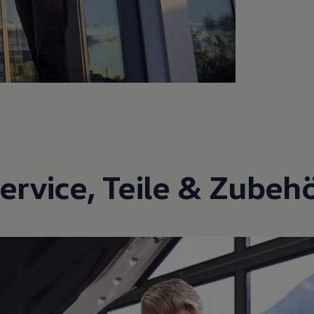
ervice
,
Teile
&
Zubeh