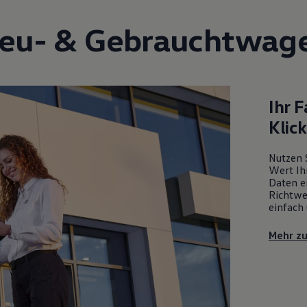
eu- &
Gebrauchtwag
Ihr 
Klic
Nutzen 
Wert Ih
Daten ei
Richtwe
einfach 
Mehr z