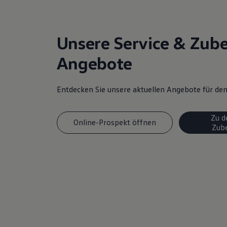
Magazin
Lifestyle
Transport
Familie
Unsere Service & Zub
Elektromobilität
Volkswagen R
Angebote
Pannen- und Unfallhilfe
Volkswagen Kundenbetreuung
Entdecken Sie unsere aktuellen Angebote für d
Zu d
Online-Prospekt öffnen
Zub