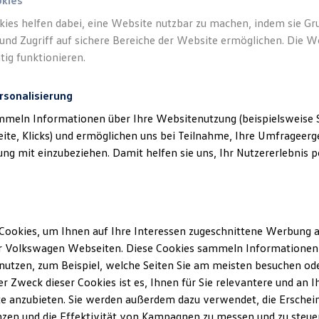
okies
kies helfen dabei, eine Website nutzbar zu machen, indem sie G
Verantwort
und Zugriff auf sichere Bereiche der Website ermöglichen. Die W
GmbH & C
tig funktionieren.
rsonalisierung
mmeln Informationen über Ihre Websitenutzung (beispielsweise S
eite, Klicks) und ermöglichen uns bei Teilnahme, Ihre Umfrageerge
g mit einzubeziehen. Damit helfen sie uns, Ihr Nutzererlebnis pe
Cookies, um Ihnen auf Ihre Interessen zugeschnittene Werbung a
Unsere Abteilungen
r Volkswagen Webseiten. Diese Cookies sammeln Informationen 
utzen, zum Beispiel, welche Seiten Sie am meisten besuchen oder
Montag
-
Freitag
07:30
-
18:00
Uhr
r Zweck dieser Cookies ist es, Ihnen für Sie relevantere und an I
Samstag
09:00
-
13:00
Uhr
Celle
e anzubieten. Sie werden außerdem dazu verwendet, die Erschein
Sonntag
Geschlossen
zen und die Effektivität von Kampagnen zu messen und zu steuern