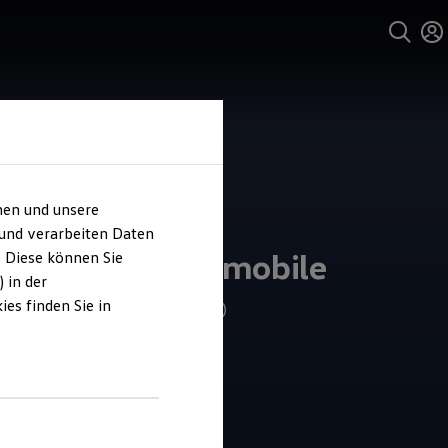
hen und unsere
und Service
 und verarbeiten Daten
tz Thomas Automobile
. Diese können Sie
 in der
es finden Sie in
4.8
|
227 Bewertungen