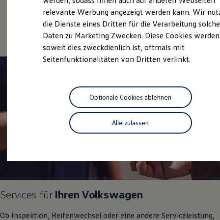
werden, sodass Ihnen auch auf anderen Webseiten
Service
Hybridautos
relevante Werbung angezeigt werden kann. Wir nut
Marke und Erlebnis
Online-Fahrzeugbewertung
die Dienste eines Dritten für die Verarbeitung solche
Volkswagen R und R Experience
R-Modelle
Daten zu Marketing Zwecken. Diese Cookies werden
R Experience
soweit dies zweckdienlich ist, oftmals mit
Driving Experience
Seitenfunktionalitäten von Dritten verlinkt.
Volkswagen entdecken
Werkbesichtigung
Factory visit
Lifestyle Shop
T-Roc Kollektion
Optionale Cookies ablehnen
Golf Kollektion
ID. Kollektion
Volkswagen Kollektion
Alle zulassen
R-Kollektion
GTI Kollektion
Fußball Drop
we drive football
#wedriveproud
Besitzer und Service
myVolkswagen
Software Updates
Services für
Ihren
Volkswagen
Service und Ersatzteile
Inspektion und HU/AU
Ob Inspektion, Reifenwechsel oder eine andere Serviceleistung,
Reparaturen und Checks