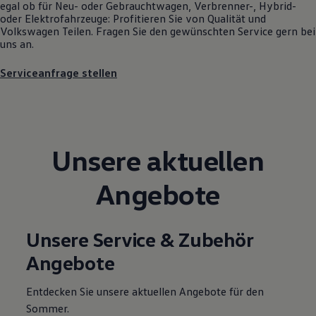
egal ob für Neu- oder
Gebrauchtwagen
, Verbrenner-, Hybrid-
Motorenöl und Flüssigkeiten
oder Elektrofahrzeuge: Profitieren Sie von Qualität und
Räder und Reifen
Volkswagen
Teilen. Fragen Sie den gewünschten
Service
gern bei
Pannen- und Unfallhilfe
uns an.
Economy Service
Volkswagen Teile
Serviceanfrage stellen
Zubehör
Modellspezifisches Zubehör
Schutz und Pflege
Transport
Entertainment und Elektronik
Individualisieren
Unsere aktuellen
Wallbox und Ladekabel
Digitale Extras
Dienste für Ihr Modell finden
Angebote
Volkswagen Apps, Login und Shop
Handy und Fahrzeug verbinden
Updates für Software, Karten und Radio
Über Ihr Auto
Unsere Service & Zubehör
Vorgängermodelle
Kundeninformationen
Angebote
Volkswagen Kundenbetreuung
Warn- und Kontrollleuchten
Assistenzsysteme
Entdecken Sie unsere aktuellen Angebote für den
Digitale Betriebsanleitung
Sommer.
Live Beratung