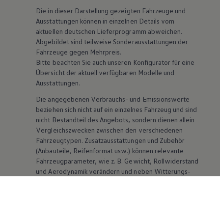
Die in dieser Darstellung gezeigten Fahrzeuge und
Ausstattungen können in einzelnen Details vom
aktuellen deutschen Lieferprogramm abweichen.
Abgebildet sind teilweise Sonderausstattungen der
Fahrzeuge gegen Mehrpreis.
Bitte beachten Sie auch unseren Konfigurator für eine
Übersicht der aktuell verfügbaren Modelle und
Ausstattungen.
Die angegebenen Verbrauchs- und Emissionswerte
beziehen sich nicht auf ein einzelnes Fahrzeug und sind
nicht Bestandteil des Angebots, sondern dienen allein
Vergleichszwecken zwischen den verschiedenen
Fahrzeugtypen. Zusatzausstattungen und
Zubehör
(Anbauteile, Reifenformat usw.) können relevante
Fahrzeugparameter, wie
z. B.
Gewicht, Rollwiderstand
und Aerodynamik verändern und neben Witterungs-
und Verkehrsbedingungen sowie dem individuellen
Fahrverhalten den Kraftstoffverbrauch, den
Stromverbrauch, die CO₂-Emissionen und die
Fahrleistungswerte eines Fahrzeugs beeinflussen.