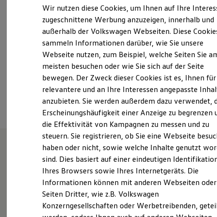
Samstag
Geschlossen
Elektrofahrzeugkonzepte
Wir nutzen diese Cookies, um Ihnen auf Ihre Intere
ID. EVERY1
Sonntag
Geschlossen
zugeschnittene Werbung anzuzeigen, innerhalb und
Reichweite
außerhalb der Volkswagen Webseiten. Diese Cookie
Reichweite der ID. Modelle
lars.speckmann@gebr-speckmann.de
Reichweite im Winter
sammeln Informationen darüber, wie Sie unsere
Rekuperation
Webseite nutzen, zum Beispiel, welche Seiten Sie a
Laden
+49 5425 6222
meisten besuchen oder wie Sie sich auf der Seite
Laden unterwegs
Laden Zuhause
bewegen. Der Zweck dieser Cookies ist es, Ihnen für
Ladestationen finden
relevantere und an Ihre Interessen angepasste Inhal
Ansprechpartner
Ladezeitensimulator
anzubieten. Sie werden außerdem dazu verwendet, d
Batterie
Sicherheit
Erscheinungshäufigkeit einer Anzeige zu begrenzen 
Garantie und Lebensdauer
die Effektivität von Kampagnen zu messen und zu
Nachhaltigkeit
steuern. Sie registrieren, ob Sie eine Webseite besuc
Technologie
Kosten und Kauf
haben oder nicht, sowie welche Inhalte genutzt wo
Verbrauchskosten
sind. Dies basiert auf einer eindeutigen Identifikatio
Unsere Leistungen
im
Kaufoptionen
Ihres Browsers sowie Ihres Internetgeräts. Die
E-Auto-Förderung
Überblick
Software und Konnektivität
Informationen können mit anderen Webseiten oder
Die ID. Software 6
Seiten Dritter, wie z.B. Volkswagen
ID. Software Versionen und Updates
Gebrauchtwagen
Konzerngesellschaften oder Werbetreibenden, getei
Digitale Extras
Schnittstellen zu Ihrem ID.