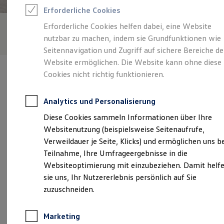
Reifenpakete
Erforderliche Cookies
Leasing
Leasing-Angebote
Erforderliche Cookies helfen dabei, eine Website
Gebrauchtwagen Leasing
nutzbar zu machen, indem sie Grundfunktionen wie
Junge Gebrauchtwagen-Leasing
Elektroauto Leasing
Seitennavigation und Zugriff auf sichere Bereiche de
Kleinwagen-Leasing
Website ermöglichen. Die Website kann ohne diese
Leasing ohne Anzahlung
Cookies nicht richtig funktionieren.
Finanzierung
Autokredit mit Schlussrate
Versicherungen und Garantien
Analytics und Personalisierung
Kfz-Versicherung
Verantwortlich für die Inhalte auf dieser Seite ist die
Restschuldversicherungen
Diese Cookies sammeln Informationen über Ihre
Gebr.Speckmann GmbH & Co.KG
(
Impressum & Rechtliches
)
Garantien
Websitenutzung (beispielsweise Seitenaufrufe,
Wartungsverträge
Geschäftskunden
Verweildauer je Seite, Klicks) und ermöglichen uns b
Professional Class bei Volkswagen
Unsere 
Teilnahme, Ihre Umfrageergebnisse in die
Großkunden
Websiteoptimierung mit einzubeziehen. Damit helf
Behörden
Direktkunden
sie uns, Ihr Nutzererlebnis persönlich auf Sie
Sonderfahrzeuge
Industriestraße 1, 33829 Borgholzhausen
zuzuschneiden.
Anpfiff zum Gewinn
Elektromobilität
Montag
-
Freitag
07:45
-
17:00
Uhr
Elektroautos
Marketing
ID. Tutorials