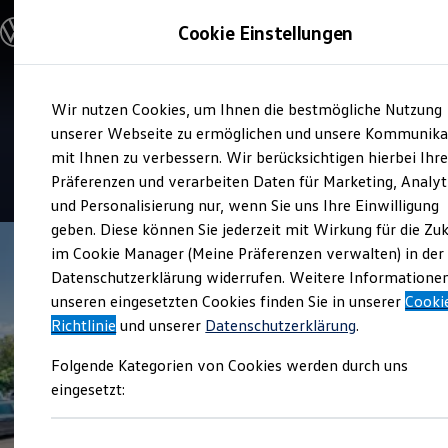
Modelle und Konfigurator
Cookie Einstellungen
Konfigurator
Modelle vergleichen
Konfiguration laden
Zum
Zum
Autosuche
Service
Wir nutzen Cookies, um Ihnen die bestmögliche Nutzung
Hauptinhalt
Footer
Elektroautos
Gebr.Speckmann
springen
springen
unserer Webseite zu ermöglichen und unsere Kommunika
ENERGY Sondermodelle
Nutzfahrzeuge
mit Ihnen zu verbessern. Wir berücksichtigen hierbei Ihr
SUV und CUV
4.9
|
249 Bewertungen
Präferenzen und verarbeiten Daten für Marketing, Analyt
Familienautos
und Personalisierung nur, wenn Sie uns Ihre Einwilligung
Kombis
Kompaktwagen
geben. Diese können Sie jederzeit mit Wirkung für die Zu
Sportwagen
im Cookie Manager (Meine Präferenzen verwalten) in der
Schnell verfügbare Fahrzeuge
Angebote und Produkte
Datenschutzerklärung widerrufen. Weitere Informatione
Aktuelle Angebote
unseren eingesetzten Cookies finden Sie in unserer
Cooki
E-Auto-Förderung
Richtlinie
und unserer
Datenschutzerklärung
.
Volkswagen Marktplatz
Die ENERGY Sondermodelle
Folgende Kategorien von Cookies werden durch uns
Junge Gebrauchtwagen und Gebrauchtwagen
Volkswagen Zertifizierte Gebrauchtwagen
eingesetzt:
Elektromobilität bei Gebrauchtwagen
Zubehör- und Serviceangebote
Saisonangebote