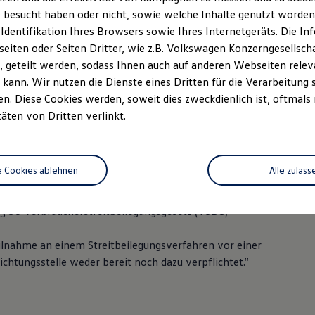
: 09383 350
 besucht haben oder nicht, sowie welche Inhalte genutzt worden s
 Identifikation Ihres Browsers sowie Ihres Internetgeräts. Die 
383 6652
iten oder Seiten Dritter, wie z.B. Volkswagen Konzerngesellsch
 geteilt werden, sodass Ihnen auch auf anderen Webseiten rel
nzinger@autohaus-ganzinger.de
kann. Wir nutzen die Dienste eines Dritten für die Verarbeitung 
. Diese Cookies werden, soweit dies zweckdienlich ist, oftmals
r.: DE13 3838129
täten von Dritten verlinkt.
7/219/40172
e Cookies ablehnen
Alle zulass
: Georg Ganzinger
 36 Verbraucherstreitbeilegungsgesetz (VSBG)
eilnahme an einem Streitbeilegungsverfahren vor einer
chtungsstelle weder bereit noch dazu verpflichtet.“