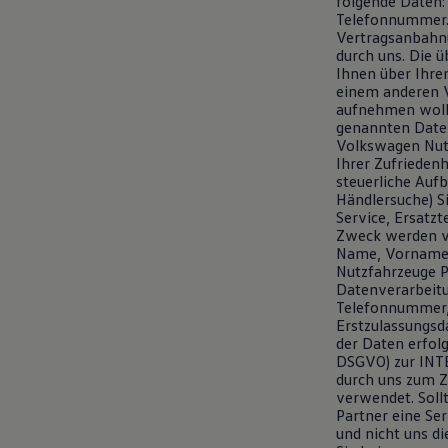
folgende Daten: 
Motorenöl und Flüssigkeiten
Telefonnummer. 
Räder und Reifen
Vertragsanbahnu
Pannen- und Unfallhilfe
durch uns. Die 
Economy Service
Ihnen über Ihre
Volkswagen Teile
einem anderen V
Zubehör
aufnehmen wolle
Modellspezifisches Zubehör
genannten Daten
Schutz und Pflege
Volkswagen Nutz
Transport
Ihrer Zufrieden
Entertainment und Elektronik
steuerliche Aufb
Individualisieren
Händlersuche) S
Wallbox und Ladekabel
Service, Ersatz
Digitale Extras
Zweck werden v
Dienste für Ihr Modell finden
Name, Vorname, 
Volkswagen Apps, Login und Shop
Nutzfahrzeuge P
Handy und Fahrzeug verbinden
Datenverarbeitu
Updates für Software, Karten und Radio
Telefonnummer, 
Über Ihr Auto
Erstzulassungsd
Vorgängermodelle
der Daten erfolg
Kundeninformationen
DSGVO) zur INTE
Volkswagen Kundenbetreuung
durch uns zum Z
Warn- und Kontrollleuchten
verwendet. Soll
Assistenzsysteme
Partner eine Se
Digitale Betriebsanleitung
und nicht uns d
Live Beratung