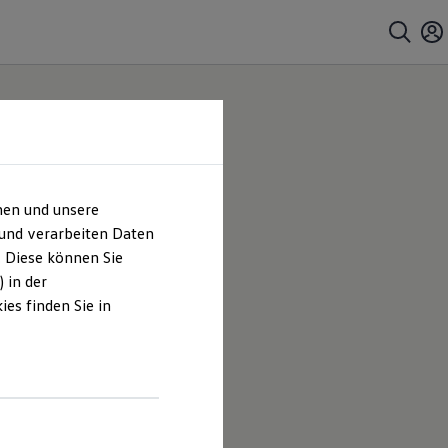
hen und unsere
sum &
 und verarbeiten Daten
. Diese können Sie
 in der
es finden Sie in
inger) als
en, die auf