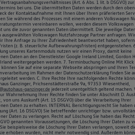
 Vertragsanbahnungsverhältnisses (Art. 6 Abs. 1 lit. b DSGVO) zu
termins bei uns. Die übermittelten Daten werden durch den obe
ck der Kontaktaufnahme mit Ihnen über Ihren präferierten Serv
ten Sie während des Prozesses mit einem anderen Volkswagen N
Beratungstermin vereinbaren wollen, werden diesem Volkswagen
ht uns die zuvor genannten Daten übermittelt. Die jeweilige Date
 ausgewählten Volkswagen Nutzfahrzeuge Partner anfragen. Wir
ir Ihre Anfrage zu Ihrer Zufriedenheit beantwortet haben, sofer
isten (z. B. steuerliche Aufbewahrungsfristen) entgegenstehen. 
ung unseres Kartenmoduls nutzen wir einen Proxy, damit keine
en Daten an den Dienstleister Google Ireland Limited, Gordon 
 Irland weitergegeben werden. 7. Terminbuchung Online Mit Klick 
können Sie auf eine separate Webseite abspringen und Ihren Te
enverarbeitung im Rahmen der Datenschutzerklärung finden Sie a
ergeleitet werden. C. Ihre Rechte Ihre nachfolgenden Rechte könn
aus Ganzinger, Prichsenstädterstraße 9a, 97353 Wiesentheid,
r@autohaus-ganzinger.de
jederzeit unentgeltlich geltend machen.
ur Wahrnehmung Ihrer Rechte finden Sie unter Abschnitt D. Ausk
, von uns Auskunft (Art. 15 DSGVO) über die Verarbeitung Ihrer
en Daten zu erhalten. INTERNAL Berichtigungsrecht Sie haben 
gung (Art. 16 DSGVO) Sie betreffender unrichtiger bzw. unvollstän
er Daten zu verlangen. Recht auf Löschung Sie haben das Recht,
DSGVO genannten Voraussetzungen, die Löschung Ihrer Daten zu v
ie beispielsweise die Löschung Ihrer Daten verlangen, soweit die
 sie erhoben wurden, nicht mehr notwendig sind. Außerdem könn