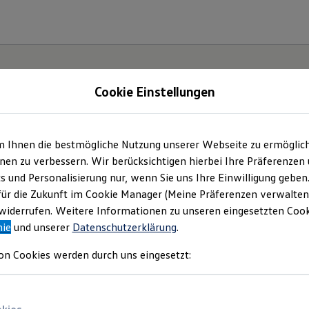
Cookie Einstellungen
m Ihnen die bestmögliche Nutzung unserer Webseite zu ermöglic
g Ganzinger | Impres
en zu verbessern. Wir berücksichtigen hierbei Ihre Präferenzen
cs und Personalisierung nur, wenn Sie uns Ihre Einwilligung geben
Rechtliches
für die Zukunft im Cookie Manager (Meine Präferenzen verwalten)
iderrufen. Weitere Informationen zu unseren eingesetzten Cooki
nie
und unserer
Datenschutzerklärung
.
en Sie Informationen über uns (Georg Ganz
on Cookies werden durch uns eingesetzt:
lichen Anbieter von Inhalten und Angebot
dieser Website speziell aufgeführt sind.