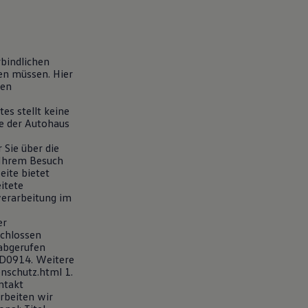
bindlichen
den müssen. Hier
gen
es stellt keine
te der Autohaus
Sie über die
Ihrem Besuch
ite bietet
itete
erarbeitung im
er
schlossen
 abgerufen
1D0914. Weitere
nschutz.html 1.
ntakt
rbeiten wir