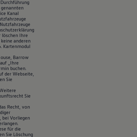
r Durchführung
n genannten
ice Kanal
utzfahrzeuge
 Nutzfahrzeuge
nschutzerklärung
 löschen Ihre
n keine anderen
6. Kartenmodul
House, Barrow
auf „Ihre
rmin buchen.
uf der Webseite,
en Sie
 Weitere
unftsrecht Sie
das Recht, von
diger
 bei Vorliegen
erlangen.
se für die
en Sie Löschung