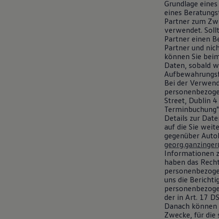
Grundlage eines
eines Beratungs
Partner zum Zwe
verwendet. Soll
Partner einen 
Partner und nic
können Sie beim
Daten, sobald w
Aufbewahrungsfr
Bei der Verwend
personenbezogen
Street, Dublin 4
Terminbuchung" 
Details zur Dat
auf die Sie weit
gegenüber Autoh
georg.ganzinge
Informationen z
haben das Recht
personenbezogen
uns die Berichti
personenbezogen
der in Art. 17 
Danach können S
Zwecke, für die