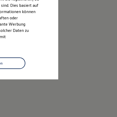
ind. Dies basiert auf
Informationen können
aften oder
evante Werbung
solcher Daten zu
 mit
en