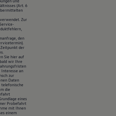
bungen und
tnisses (Art. 6
übermittelten
verwendet. Zur
Service-
duktfehlern,
nanfrage, den
rvicetermin).
 Zeitpunkt der
s.
n Sie hier auf
ald wir Ihre
ahrungsfristen
e Interesse an
nsch zur
enen Daten
 telefonische
em die
efahrt
Grundlage eines
iner Probefahrt
ahme mit Ihnen
sses einem