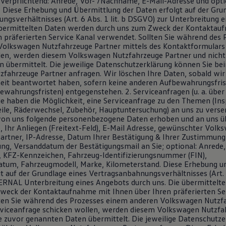
verpflichtend: Anrede, Vor- /Nachname, E-Mail-Adresse und option
Diese Erhebung und Übermittlung der Daten erfolgt auf der Grun
ngsverhältnisses (Art. 6 Abs. 1 lit. b DSGVO) zur Unterbreitung 
übermittelten Daten werden durch uns zum Zweck der Kontaktau
n präferierten Service Kanal verwendet. Sollten Sie während des 
olkswagen Nutzfahrzeuge Partner mittels des Kontaktformulars
n, werden diesem Volkswagen Nutzfahrzeuge Partner und nicht 
 übermittelt. Die jeweilige Datenschutzerklärung können Sie b
fahrzeuge Partner anfragen. Wir löschen Ihre Daten, sobald wir
heit beantwortet haben, sofern keine anderen Aufbewahrungsfrist
ewahrungsfristen) entgegenstehen. 2. Serviceanfragen (u. a. über
ie haben die Möglichkeit, eine Serviceanfrage zu den Themen (In
teile, Räderwechsel, Zubehör, Hauptuntersuchung) an uns zu vers
on uns folgende personenbezogene Daten erhoben und an uns üb
Ihr Anliegen (Freitext-Feld), E-Mail Adresse, gewünschter Volk
artner, IP-Adresse, Datum Ihrer Bestätigung & Ihrer Zustimmung
ng, Versanddatum der Bestätigungsmail an Sie; optional: Anrede, 
KFZ-Kennzeichen, Fahrzeug-Identifizierungsnummer (FIN),
atum, Fahrzeugmodell, Marke, Kilometerstand. Diese Erhebung u
t auf der Grundlage eines Vertragsanbahnungsverhältnisses (Art. 6
RNAL Unterbreitung eines Angebots durch uns. Die übermittelt
weck der Kontaktaufnahme mit Ihnen über Ihren präferierten Se
ten Sie während des Prozesses einem anderen Volkswagen Nutzf
rviceanfrage schicken wollen, werden diesem Volkswagen Nutzfa
ie zuvor genannten Daten übermittelt. Die jeweilige Datenschutz