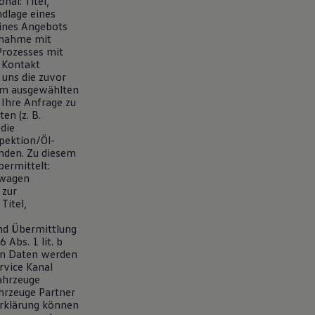
al: Titel,
dlage eines
eines Angebots
fnahme mit
Prozesses mit
 Kontakt
uns die zuvor
eim ausgewählten
 Ihre Anfrage zu
en (z. B.
 die
spektion/Öl-
enden. Zu diesem
ermittelt:
swagen
 zur
Titel,
nd Übermittlung
 Abs. 1 lit. b
en Daten werden
rvice Kanal
ahrzeuge
hrzeuge Partner
erklärung können