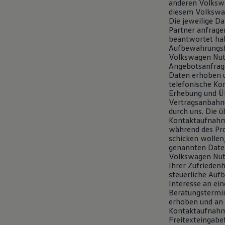
anderen Volkswa
diesem Volkswag
Die jeweilige D
Partner anfragen
beantwortet hab
Aufbewahrungsfr
Volkswagen Nutz
Angebotsanfrag
Daten erhoben u
telefonische K
Erhebung und Üb
Vertragsanbahnu
durch uns. Die
Kontaktaufnahme
während des Pr
schicken wollen
genannten Daten
Volkswagen Nutz
Ihrer Zufrieden
steuerliche Auf
Interesse an ei
Beratungstermi
erhoben und an u
Kontaktaufnahm
Freitexteingabe