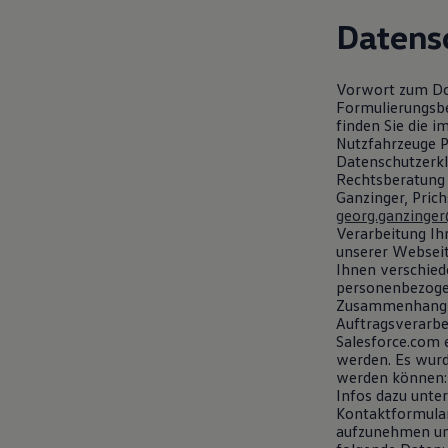
Hybridautos
Datens
Marke und Erlebnis
Volkswagen R und R Experience
R-Modelle
R Experience
Vorwort zum Do
Driving Experience
Formulierungsbei
Volkswagen entdecken
finden Sie die
Werkbesichtigung
Nutzfahrzeuge Pa
Factory visit
Datenschutzerkl
Lifestyle Shop
Rechtsberatung 
T-Roc Kollektion
Ganzinger, Pric
Golf Kollektion
georg.ganzinge
ID. Kollektion
Verarbeitung I
Volkswagen Kollektion
unserer Webseit
R-Kollektion
Ihnen verschied
GTI Kollektion
personenbezogen
Fußball Drop
Zusammenhang m
we drive football
Auftragsverarbe
#wedriveproud
Salesforce.com 
Besitzer und Service
werden. Es wurd
myVolkswagen
werden können:
Software Updates
Infos dazu unte
Service und Ersatzteile
Kontaktformular
Inspektion und HU/AU
aufzunehmen und
Reparaturen und Checks