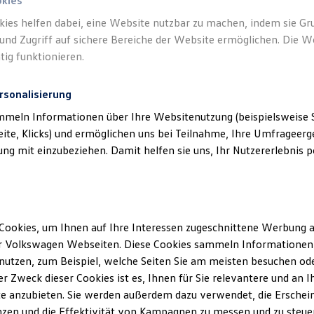
okies
kies helfen dabei, eine Website nutzbar zu machen, indem sie G
und Zugriff auf sichere Bereiche der Website ermöglichen. Die W
tig funktionieren.
rsonalisierung
klärung
mmeln Informationen über Ihre Websitenutzung (beispielsweise S
eite, Klicks) und ermöglichen uns bei Teilnahme, Ihre Umfrageerge
g mit einzubeziehen. Damit helfen sie uns, Ihr Nutzererlebnis pe
ssum
nger
Cookies, um Ihnen auf Ihre Interessen zugeschnittene Werbung a
r Volkswagen Webseiten. Diese Cookies sammeln Informationen 
 Straße 9a
utzen, zum Beispiel, welche Seiten Sie am meisten besuchen oder
r Zweck dieser Cookies ist es, Ihnen für Sie relevantere und an I
eid
e anzubieten. Sie werden außerdem dazu verwendet, die Erschein
zen und die Effektivität von Kampagnen zu messen und zu steuern