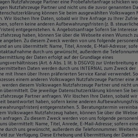
gen Nutzfahrzeuge Partner eine Probefahrtanfrage schicken wo
en Nutzfahrzeuge Partner und nicht uns die zuvor genannten Da
atenschutzerklärung können Sie beim ausgewählten Volkswagen 
. Wir löschen Ihre Daten, sobald wir Ihre Anfrage zu Ihrer Zufri
en, sofern keine anderen Aufbewahrungsfristen (z. B. steuerlich
isten) entgegenstehen. 4. Angebotsanfrage Sofern Sie Interess
fahrzeug haben, können Sie über die Webseite einen Wunsch zu
e angeben. Zu diesem Zweck werden von uns folgende persone
nd an uns übermittelt: Name, Titel, Anrede, E-Mail-Adresse; sofe
ontaktaufnahme durch uns gewünscht, außerdem die Telefonnumm
ermittlung der Daten erfolgt auf der Grundlage eines
ngsverhältnisses (Art. 6 Abs. 1 lit. b DSGVO) zur Unterbreitung 
 übermittelten Daten werden durch uns INTERNAL zum Zweck der
 mit Ihnen über Ihren präferierten Service Kanal verwendet. Sol
ozesses einem anderen Volkswagen Nutzfahrzeuge Partner eine 
, werden diesem Volkswagen Nutzfahrzeuge Partner und nicht un
 übermittelt. Die jeweilige Datenschutzerklärung können Sie b
fahrzeuge Partner anfragen. Wir löschen Ihre Daten, sobald wir
heit beantwortet haben, sofern keine anderen Aufbewahrungsfrist
bewahrungsfristen) entgegenstehen. 5. Beratungstermin vereinba
nem Volkswagen Nutzfahrzeug haben, können Sie über die Websei
n anfragen. Zu diesem Zweck werden von uns folgende persone
ns übermittelt: Name, Titel, Anrede, E-Mail-Adresse; sofern eine
e durch uns gewünscht, außerdem die Telefonnummer. Weiterhin
feld zur Verfügung. Diese Erhebung und Übermittlung der Daten er