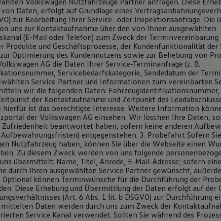
ählten Volkswagen Nutzfahrzeuge Partner anfragen. Diese Erhe
von Daten, erfolgt auf Grundlage eines Vertragsanbahnungsverhäl
GVO) zur Bearbeitung Ihrer Service- oder Inspektionsanfrage. Die 
on uns zur Kontaktaufnahme über den von Ihnen ausgewählten
anal (E-Mail oder Telefon) zum Zweck der Terminvereinbarung 
r Produkte und Geschäftsprozesse, der Kundenfunktionalität der 
zur Optimierung des Kundennutzens sowie zur Behebung von Pro
Volkswagen AG die Daten Ihrer Service-Terminanfrage (z. B.
ikationsnummer, Servicebedarfskategorie, Sendedatum der Termi
wählten Service Partner und Informationen zum vereinbarten Se
mitteln wir die folgenden Daten: Fahrzeugidentifikationsnummer,
itpunkt der Kontaktaufnahme und Zeitpunkt des Leadabschlusse
hierfür ist das berechtigte Interesse. Weitere Information könne
portal der Volkswagen AG einsehen. Wir löschen Ihre Daten, sob
r Zufriedenheit beantwortet haben, sofern keine anderen Aufbew
he Aufbewahrungsfristen) entgegenstehen. 3. Probefahrt Sofern Si
en Nutzfahrzeug haben, können Sie über die Webseite einen Wu
eben. Zu diesem Zweck werden von uns folgende personenbezog
ns übermittelt: Name, Titel, Anrede, E-Mail-Adresse; sofern eine
e durch Ihren ausgewählten Service Partner gewünscht, außerd
 Optional können Terminwünsche für die Durchführung der Prob
en. Diese Erhebung und Übermittlung der Daten erfolgt auf der 
ngsverhältnisses (Art. 6 Abs. 1 lit. b DSGVO) zur Durchführung e
ermittelten Daten werden durch uns zum Zweck der Kontaktaufn
erierten Service Kanal verwendet. Sollten Sie während des Proze