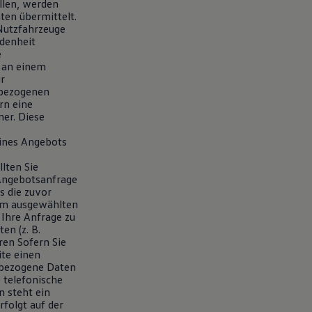
llen, werden
ten übermittelt.
Nutzfahrzeuge
edenheit
e
e an einem
r
nbezogenen
rn eine
er. Diese
eines Angebots
lten Sie
Angebotsanfrage
s die zuvor
eim ausgewählten
 Ihre Anfrage zu
en (z. B.
ren Sofern Sie
te einen
nbezogene Daten
 telefonische
 steht ein
folgt auf der