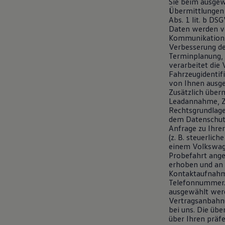
Sie beim ausgew
Magazin
Übermittlungen 
Lifestyle
Abs. 1 lit. b DS
Transport
Daten werden v
Familie
Kommunikationsk
Elektromobilität
Verbesserung de
Volkswagen R
Terminplanung, 
Pannen- und Unfallhilfe
verarbeitet die 
Volkswagen Kundenbetreuung
Fahrzeugidentif
von Ihnen ausge
Zusätzlich über
Leadannahme, Ze
Rechtsgrundlage 
dem Datenschutz
Anfrage zu Ihre
(z. B. steuerlic
einem Volkswag
Probefahrt ang
erhoben und an u
Kontaktaufnahm
Telefonnummer.
ausgewählt werd
Vertragsanbahnu
bei uns. Die üb
über Ihren präf