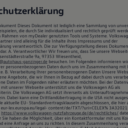
chutzerklärung
kument Dieses Dokument ist lediglich eine Sammlung von unver
spielen, die durch Sie individualisiert und rechtlich geprüft wer
 im Rahmen von myDealer genutzten Tools und Systeme. Volkswa
rtner sind alleinig für die Inhalte ihres Impressums und der
ärung verantwortlich. Die zur Verfügungstellung dieses Dokument
dar. A. Verantwortlicher Wir freuen uns, dass Sie unsere Websei
hsenstädterstraße 9a, 97353 Wiesentheid,
r@autohaus-ganzinger.de
besuchen. Im Folgenden informieren wir 
hrer personenbezogenen Daten durch uns im Zusammenhang mit 
e. B. Verarbeitung Ihrer personenbezogenen Daten Unsere Webse
ene Angebote, die wir Ihnen in Bezug auf dabei durch uns verarbe
e Daten im Folgenden näher erläutern möchten. Bei der Datenv
it unserer Webseite unterstützt uns die Volkswagen AG als
iterin. Die Volkswagen AG setzt ihrerseits als Unterauftragnehm
ein. Dabei kann eine Drittlandübertragung in die USA nicht ausge
e aktuelle EU- Standardvertragsklauseln abgeschlossen, die hier
 eur-lex.europa.eu/legal- content/de/TXT/?uri=CELEX% 3A3202
r
https://www.volkswagen-nutzfahrzeuge.de/de/rechtliches/
date
 Sie haben die Möglichkeit, über ein Kontaktformular mit uns Ko
 eine Anfrage an uns zu richten. In diesem Zusammenhang vera