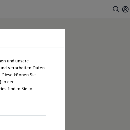
hen und unsere
 und verarbeiten Daten
. Diese können Sie
 in der
es finden Sie in