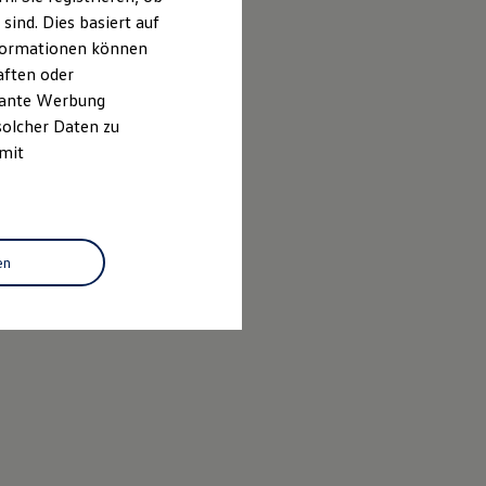
ind. Dies basiert auf
Informationen können
aften oder
evante Werbung
solcher Daten zu
 mit
en