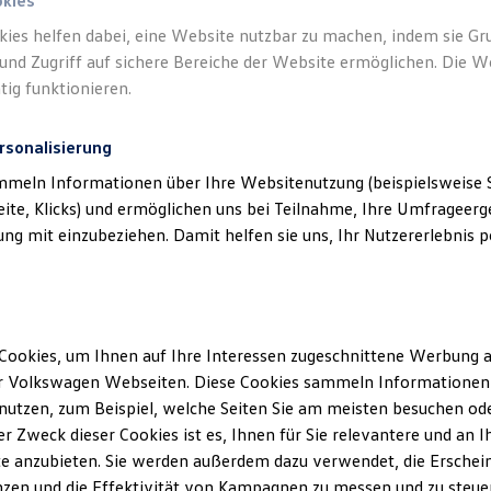
okies
Ihre
nächsten Schritt
kies helfen dabei, eine Website nutzbar zu machen, indem sie G
und Zugriff auf sichere Bereiche der Website ermöglichen. Die W
tig funktionieren.
rsonalisierung
Serviceanfrage stellen
mmeln Informationen über Ihre Websitenutzung (beispielsweise S
eite, Klicks) und ermöglichen uns bei Teilnahme, Ihre Umfrageerge
g mit einzubeziehen. Damit helfen sie uns, Ihr Nutzererlebnis pe
partner
bei Gerhard Mrozek & S
Cookies, um Ihnen auf Ihre Interessen zugeschnittene Werbung a
E-Mail schreiben
+49 5335 929270
r Volkswagen Webseiten. Diese Cookies sammeln Informationen 
utzen, zum Beispiel, welche Seiten Sie am meisten besuchen oder
r Zweck dieser Cookies ist es, Ihnen für Sie relevantere und an I
e anzubieten. Sie werden außerdem dazu verwendet, die Erschein
zen und die Effektivität von Kampagnen zu messen und zu steuern