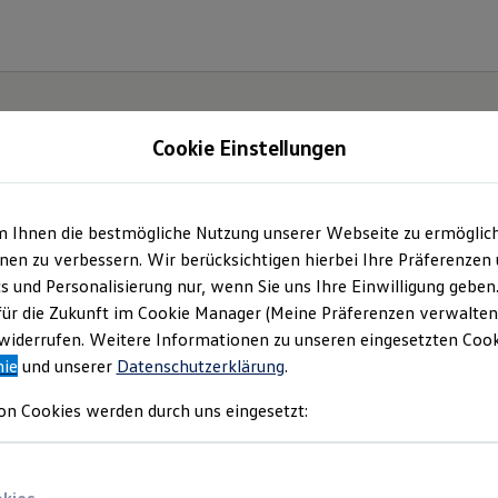
Cookie Einstellungen
gebote und mehr
m Ihnen die bestmögliche Nutzung unserer Webseite zu ermöglic
en zu verbessern. Wir berücksichtigen hierbei Ihre Präferenzen
Söhne OHG
(
Impressum & Rechtliches
)
cs und Personalisierung nur, wenn Sie uns Ihre Einwilligung geben
für die Zukunft im Cookie Manager (Meine Präferenzen verwalten)
iderrufen. Weitere Informationen zu unseren eingesetzten Cooki
nie
und unserer
Datenschutzerklärung
.
e aktuellen Angebote
on Cookies werden durch uns eingesetzt: