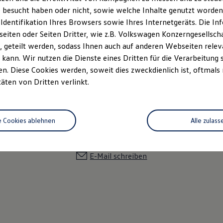
 besucht haben oder nicht, sowie welche Inhalte genutzt worden s
 Identifikation Ihres Browsers sowie Ihres Internetgeräts. Die 
iten oder Seiten Dritter, wie z.B. Volkswagen Konzerngesellsch
 geteilt werden, sodass Ihnen auch auf anderen Webseiten rel
kann. Wir nutzen die Dienste eines Dritten für die Verarbeitung 
. Diese Cookies werden, soweit dies zweckdienlich ist, oftmals
täten von Dritten verlinkt.
Thomas Endler
Serviceberater
e Cookies ablehnen
Alle zulass
05335-929270
E-Mail schreiben