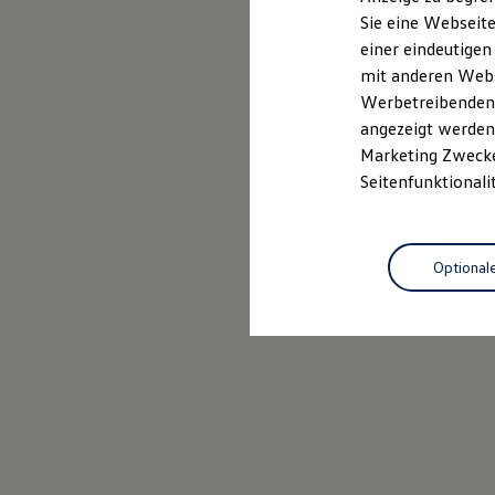
Elektrofahrzeugkonzepte
Sie eine Webseite
ID. EVERY1
einer eindeutigen
Reichweite
Reichweite der ID. Modelle
mit anderen Webse
Reichweite im Winter
Werbetreibenden,
Rekuperation
angezeigt werden 
Laden
Laden unterwegs
Marketing Zwecken
Laden Zuhause
Seitenfunktionali
Ladestationen finden
Ladezeitensimulator
Batterie
Sicherheit
Optional
Garantie und Lebensdauer
Nachhaltigkeit
Technologie
Kosten und Kauf
Verbrauchskosten
Kaufoptionen
E-Auto-Förderung
Software und Konnektivität
Die ID. Software 6
ID. Software Versionen und Updates
Digitale Extras
Schnittstellen zu Ihrem ID.