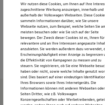
Samstag
Geschlossen
Elektrofahrzeugkonzepte
Wir nutzen diese Cookies, um Ihnen auf Ihre Intere
ID. EVERY1
Sonntag
Geschlossen
zugeschnittene Werbung anzuzeigen, innerhalb und
Reichweite
Nur der Verkauf ist bis 18 Uhr geöffnet, der Service
außerhalb der Volkswagen Webseiten. Diese Cookie
Reichweite der ID. Modelle
Reichweite im Winter
und Teiledienst
...
sammeln Informationen darüber, wie Sie unsere
Rekuperation
Mehr anzeigen
Webseite nutzen, zum Beispiel, welche Seiten Sie a
Laden
meisten besuchen oder wie Sie sich auf der Seite
Laden unterwegs
glinicke-baunatal@glinicke.de
Laden Zuhause
bewegen. Der Zweck dieser Cookies ist es, Ihnen für
Ladestationen finden
relevantere und an Ihre Interessen angepasste Inhal
Ladezeitensimulator
+49 561 499010
anzubieten. Sie werden außerdem dazu verwendet, d
Batterie
Sicherheit
Erscheinungshäufigkeit einer Anzeige zu begrenzen 
Garantie und Lebensdauer
die Effektivität von Kampagnen zu messen und zu
Ansprechpartner
Nachhaltigkeit
steuern. Sie registrieren, ob Sie eine Webseite besuc
Technologie
Kosten und Kauf
haben oder nicht, sowie welche Inhalte genutzt wo
Verbrauchskosten
sind. Dies basiert auf einer eindeutigen Identifikatio
Kaufoptionen
Ihres Browsers sowie Ihres Internetgeräts. Die
E-Auto-Förderung
Software und Konnektivität
Informationen können mit anderen Webseiten oder
Die ID. Software 6
Herzlich willkommen in der
Seiten Dritter, wie z.B. Volkswagen
ID. Software Versionen und Updates
Konzerngesellschaften oder Werbetreibenden, getei
Digitale Extras
Volkswagen Werkstatt
Schnittstellen zu Ihrem ID.