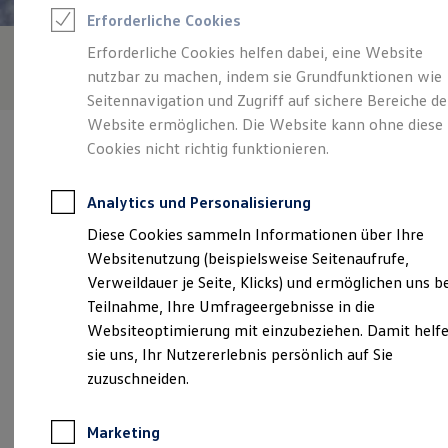
Reifenpakete
Erforderliche Cookies
Leasing
Leasing-Angebote
Erforderliche Cookies helfen dabei, eine Website
Gebrauchtwagen Leasing
nutzbar zu machen, indem sie Grundfunktionen wie
Junge Gebrauchtwagen-Leasing
Elektroauto Leasing
Seitennavigation und Zugriff auf sichere Bereiche de
Kleinwagen-Leasing
Website ermöglichen. Die Website kann ohne diese
Leasing ohne Anzahlung
Cookies nicht richtig funktionieren.
Finanzierung
Autokredit mit Schlussrate
Versicherungen und Garantien
Analytics und Personalisierung
Kfz-Versicherung
Verantwortlich für die Inhalte auf dieser Seite ist die Glinicke
Restschuldversicherungen
Diese Cookies sammeln Informationen über Ihre
Automobile Baunatal GmbH & Co. KG
(
Impressum & Rechtliches
)
Garantien
Websitenutzung (beispielsweise Seitenaufrufe,
Wartungsverträge
Geschäftskunden
Verweildauer je Seite, Klicks) und ermöglichen uns b
Professional Class bei Volkswagen
Unsere 
Teilnahme, Ihre Umfrageergebnisse in die
Großkunden
Websiteoptimierung mit einzubeziehen. Damit helf
Behörden
Direktkunden
sie uns, Ihr Nutzererlebnis persönlich auf Sie
Sonderfahrzeuge
Porschestraße 2 - 8, 34225 Baunatal
zuzuschneiden.
Anpfiff zum Gewinn
Elektromobilität
Montag
-
Freitag
07:00
-
18:00
Uhr
Elektroautos
Marketing
ID. Tutorials