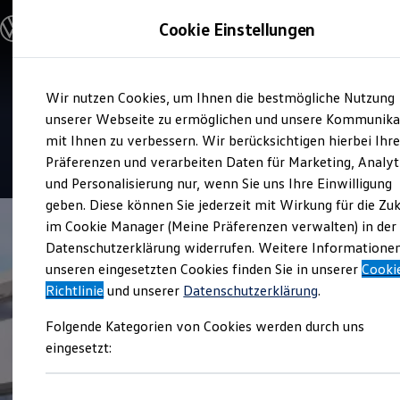
Modelle und Konfigurator
Cookie Einstellungen
Konfigurator
Modelle vergleichen
Konfiguration laden
Zum
Zum
Autosuche
Service
Wir nutzen Cookies, um Ihnen die bestmögliche Nutzung
Hauptinhalt
Footer
Elektroautos
Glinicke Automobile Baunatal
springen
springen
unserer Webseite zu ermöglichen und unsere Kommunika
ENERGY Sondermodelle
Nutzfahrzeuge
mit Ihnen zu verbessern. Wir berücksichtigen hierbei Ihr
SUV und CUV
4.6
|
730 Bewertungen
Präferenzen und verarbeiten Daten für Marketing, Analyt
Familienautos
und Personalisierung nur, wenn Sie uns Ihre Einwilligung
Kombis
Kompaktwagen
geben. Diese können Sie jederzeit mit Wirkung für die Zu
Sportwagen
im Cookie Manager (Meine Präferenzen verwalten) in der
Schnell verfügbare Fahrzeuge
Angebote und Produkte
Datenschutzerklärung widerrufen. Weitere Informatione
Aktuelle Angebote
unseren eingesetzten Cookies finden Sie in unserer
Cooki
E-Auto-Förderung
Richtlinie
und unserer
Datenschutzerklärung
.
Volkswagen Marktplatz
Die ENERGY Sondermodelle
Folgende Kategorien von Cookies werden durch uns
Junge Gebrauchtwagen und Gebrauchtwagen
Volkswagen Zertifizierte Gebrauchtwagen
eingesetzt:
Elektromobilität bei Gebrauchtwagen
Zubehör- und Serviceangebote
Saisonangebote