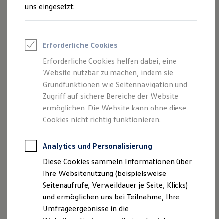
(Göthling & Kaufmann Automobile
Reifenpakete
uns eingesetzt:
GmbH) als verantwortlichen Anbieter
Leasing
Leasing-Angebote
von Inhalten und Angeboten, die auf
Gebrauchtwagen Leasing
dieser Website speziell aufgeführt sind.
Junge Gebrauchtwagen-Leasing
Erforderliche Cookies
Elektroauto Leasing
Kleinwagen-Leasing
Erforderliche Cookies helfen dabei, eine
Leasing ohne Anzahlung
Website nutzbar zu machen, indem sie
Finanzierung
Autokredit mit Schlussrate
Grundfunktionen wie Seitennavigation und
Impressum
Versicherungen und Garantien
Zugriff auf sichere Bereiche der Website
Kfz-Versicherung
ermöglichen. Die Website kann ohne diese
Datenschutzerklärung
Restschuldversicherungen
Garantien
Cookies nicht richtig funktionieren.
Wartungsverträge
Nutzung von Terminbuchung Online
Geschäftskunden
Professional Class bei Volkswagen
Analytics und Personalisierung
Großkunden
Diese Cookies sammeln Informationen über
Behörden
Impressum
Direktkunden
Ihre Websitenutzung (beispielsweise
Sonderfahrzeuge
Seitenaufrufe, Verweildauer je Seite, Klicks)
Anpfiff zum Gewinn
Angaben gemäß § 5 DDG:
und ermöglichen uns bei Teilnahme, Ihre
Elektromobilität
Elektroautos
Umfrageergebnisse in die
ID. Tutorials
Die Göthling & Kaufmann Automobile GmbH ist mit 4