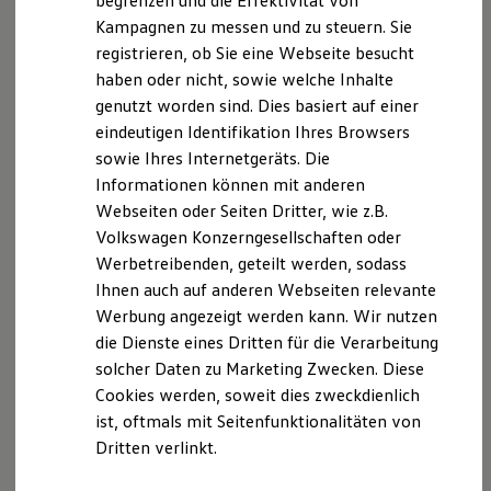
begrenzen und die Effektivität von
Hybridautos
Kampagnen zu messen und zu steuern. Sie
Marke und Erlebnis
Göthling & Kaufmann Automobile GmbH
registrieren, ob Sie eine Webseite besucht
Volkswagen R und R Experience
Benzstraße 4
R-Modelle
haben oder nicht, sowie welche Inhalte
65779 Kelkheim
R Experience
genutzt worden sind. Dies basiert auf einer
Driving Experience
Telefon: 06195 99399-0
eindeutigen Identifikation Ihres Browsers
Volkswagen entdecken
E-Mail:
vw.kelkheim@goethling-kaufmann.de
Werkbesichtigung
sowie Ihres Internetgeräts. Die
Factory visit
Informationen können mit anderen
Umsatzsteuer-Identifikationsnummer gemäß §27a
Lifestyle Shop
Webseiten oder Seiten Dritter, wie z.B.
T-Roc Kollektion
Umsatzsteuergesetz: DE 250667148
Golf Kollektion
Volkswagen Konzerngesellschaften oder
eingetragen im Handelsregister des Amtsgerichtes
ID. Kollektion
Werbetreibenden, geteilt werden, sodass
Frankfurt am Main
Volkswagen Kollektion
Ihnen auch auf anderen Webseiten relevante
R-Kollektion
Handelsregisternummer HRB 78232
GTI Kollektion
Werbung angezeigt werden kann. Wir nutzen
Fußball Drop
die Dienste eines Dritten für die Verarbeitung
Geschäftsführer der Göthling & Kaufmann
we drive football
solcher Daten zu Marketing Zwecken. Diese
#wedriveproud
Automobile GmbH
Besitzer und Service
Cookies werden, soweit dies zweckdienlich
Frank Göthling
myVolkswagen
ist, oftmals mit Seitenfunktionalitäten von
Manuel Paul
Software Updates
Dritten verlinkt.
Service und Ersatzteile
Inspektion und HU/AU
Versicherungsvermittlerregister
Reparaturen und Checks