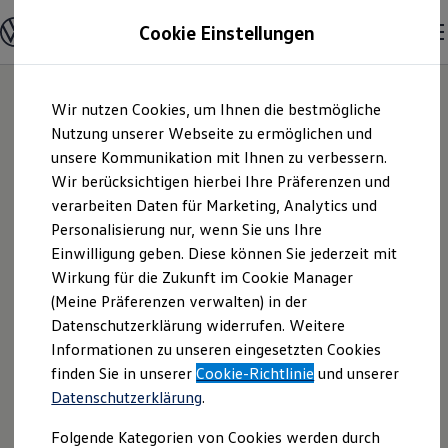
Modelle und Konfigurator
Cookie Einstellungen
Konfigurator
Modelle vergleichen
Konfiguration laden
Zum
Zum
Autosuche
Wir nutzen Cookies, um Ihnen die bestmögliche
Hauptinhalt
Footer
Elektroautos
springen
springen
Nutzung unserer Webseite zu ermöglichen und
ENERGY Sondermodelle
Nutzfahrzeuge
unsere Kommunikation mit Ihnen zu verbessern.
Göthling &
SUV und CUV
Wir berücksichtigen hierbei Ihre Präferenzen und
Familienautos
verarbeiten Daten für Marketing, Analytics und
Kombis
Kaufmann
Kompaktwagen
Personalisierung nur, wenn Sie uns Ihre
Sportwagen
Einwilligung geben. Diese können Sie jederzeit mit
Automobile GmbH |
Schnell verfügbare Fahrzeuge
Angebote und Produkte
Wirkung für die Zukunft im Cookie Manager
Aktuelle Angebote
(Meine Präferenzen verwalten) in der
Impressum &
E-Auto-Förderung
Datenschutzerklärung widerrufen. Weitere
Volkswagen Marktplatz
Informationen zu unseren eingesetzten Cookies
Die ENERGY Sondermodelle
Rechtliches
Junge Gebrauchtwagen und Gebrauchtwagen
finden Sie in unserer
Cookie-Richtlinie
und unserer
Volkswagen Zertifizierte Gebrauchtwagen
Datenschutzerklärung
.
Elektromobilität bei Gebrauchtwagen
Hier finden Sie Informationen über uns
Zubehör- und Serviceangebote
Folgende Kategorien von Cookies werden durch
Saisonangebote