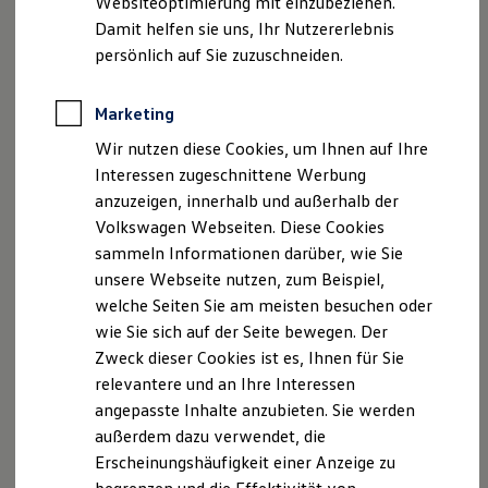
Websiteoptimierung mit einzubeziehen.
Elektrofahrzeugkonzepte
Betrieben vertreten.
Damit helfen sie uns, Ihr Nutzererlebnis
ID. EVERY1
Reichweite
persönlich auf Sie zuzuschneiden.
Göthling & Kaufmann Automobile GmbH
Reichweite der ID. Modelle
Reichweite im Winter
Niederhofheimer Straße 59
Rekuperation
Marketing
65719 Hofheim
Laden
Telefon: 06192 95969-0
Wir nutzen diese Cookies, um Ihnen auf Ihre
Laden unterwegs
Laden Zuhause
E-Mail:
info.audi@goethling-kaufmann.de
Interessen zugeschnittene Werbung
Ladestationen finden
anzuzeigen, innerhalb und außerhalb der
Ladezeitensimulator
Göthling & Kaufmann Automobile GmbH
Volkswagen Webseiten. Diese Cookies
Batterie
Niederhofheimer Straße 60
Sicherheit
sammeln Informationen darüber, wie Sie
Garantie und Lebensdauer
65719 Hofheim
unsere Webseite nutzen, zum Beispiel,
Nachhaltigkeit
Telefon: 06192 8070-80
welche Seiten Sie am meisten besuchen oder
Technologie
E-Mail:
Kosten und Kauf
info.skoda@goethling-kaufmann.de
wie Sie sich auf der Seite bewegen. Der
Verbrauchskosten
Zweck dieser Cookies ist es, Ihnen für Sie
Kaufoptionen
Göthling & Kaufmann Automobile GmbH
relevantere und an Ihre Interessen
E-Auto-Förderung
Rheingaustraße 130
Software und Konnektivität
angepasste Inhalte anzubieten. Sie werden
Die ID. Software 6
65719 Hofheim
außerdem dazu verwendet, die
ID. Software Versionen und Updates
Telefon: 06192 2075-0
Erscheinungshäufigkeit einer Anzeige zu
Digitale Extras
E-Mail:
vw.hofheim@goethling-kaufmann.de
Schnittstellen zu Ihrem ID.