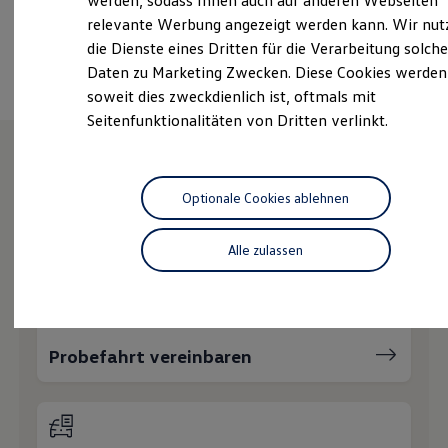
werden, sodass Ihnen auch auf anderen Webseiten
Hybridautos
relevante Werbung angezeigt werden kann. Wir nut
Marke und Erlebnis
Ansprechpartner
die Dienste eines Dritten für die Verarbeitung solche
Volkswagen R und R Experience
R-Modelle
Daten zu Marketing Zwecken. Diese Cookies werden
R Experience
soweit dies zweckdienlich ist, oftmals mit
Driving Experience
Seitenfunktionalitäten von Dritten verlinkt.
Volkswagen entdecken
Werkbesichtigung
Factory visit
Lifestyle Shop
Wie können wir
T-Roc Kollektion
Optionale Cookies ablehnen
Golf Kollektion
ID. Kollektion
Ihnen weiterhelfen?
Volkswagen Kollektion
Alle zulassen
R-Kollektion
GTI Kollektion
Fußball Drop
we drive football
#wedriveproud
Probefahrt vereinbaren
Besitzer und Service
myVolkswagen
Software Updates
Service und Ersatzteile
Inspektion und HU/AU
Reparaturen und Checks