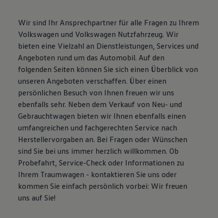
Magazin
Lifestyle
Wir sind Ihr Ansprechpartner für alle Fragen zu Ihrem
Transport
Volkswagen und Volkswagen Nutzfahrzeug. Wir
Familie
Elektromobilität
bieten eine Vielzahl an Dienstleistungen, Services und
Volkswagen R
Angeboten rund um das Automobil. Auf den
Pannen- und Unfallhilfe
folgenden Seiten können Sie sich einen Überblick von
Volkswagen Kundenbetreuung
unseren Angeboten verschaffen. Über einen
persönlichen Besuch von Ihnen freuen wir uns
ebenfalls sehr. Neben dem Verkauf von Neu- und
Gebrauchtwagen bieten wir Ihnen ebenfalls einen
umfangreichen und fachgerechten Service nach
Herstellervorgaben an. Bei Fragen oder Wünschen
sind Sie bei uns immer herzlich willkommen. Ob
Probefahrt, Service-Check oder Informationen zu
Ihrem Traumwagen - kontaktieren Sie uns oder
kommen Sie einfach persönlich vorbei: Wir freuen
uns auf Sie!