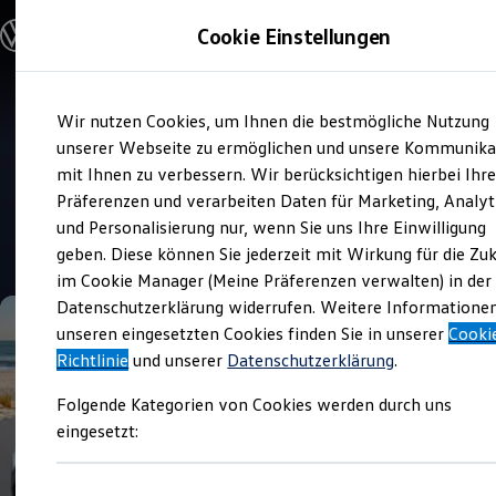
Modelle und Konfigurator
Cookie Einstellungen
Konfigurator
Modelle vergleichen
Konfiguration laden
Zum
Zum
Autosuche
Wir nutzen Cookies, um Ihnen die bestmögliche Nutzung
Hauptinhalt
Footer
Elektroautos
Verkauf und Service
springen
springen
unserer Webseite zu ermöglichen und unsere Kommunika
ENERGY Sondermodelle
Göthling & Kaufmann
Nutzfahrzeuge
mit Ihnen zu verbessern. Wir berücksichtigen hierbei Ihr
SUV und CUV
Automobile in Kelkheim
Präferenzen und verarbeiten Daten für Marketing, Analyt
Familienautos
und Personalisierung nur, wenn Sie uns Ihre Einwilligung
Kombis
4.7
|
547 Bewertungen
Kompaktwagen
geben. Diese können Sie jederzeit mit Wirkung für die Zu
Sportwagen
im Cookie Manager (Meine Präferenzen verwalten) in der
Schnell verfügbare Fahrzeuge
Angebote und Produkte
Datenschutzerklärung widerrufen. Weitere Informatione
Aktuelle Angebote
unseren eingesetzten Cookies finden Sie in unserer
Cooki
E-Auto-Förderung
Richtlinie
und unserer
Datenschutzerklärung
.
Volkswagen Marktplatz
Die ENERGY Sondermodelle
Folgende Kategorien von Cookies werden durch uns
Junge Gebrauchtwagen und Gebrauchtwagen
Volkswagen Zertifizierte Gebrauchtwagen
eingesetzt:
Elektromobilität bei Gebrauchtwagen
Zubehör- und Serviceangebote
Saisonangebote