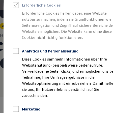
Reifenpakete
Erforderliche Cookies
Leasing
Leasing-Angebote
Erforderliche Cookies helfen dabei, eine Website
Gebrauchtwagen Leasing
nutzbar zu machen, indem sie Grundfunktionen wie
Junge Gebrauchtwagen-Leasing
Elektroauto Leasing
Seitennavigation und Zugriff auf sichere Bereiche de
Angebot gültig bis 30.09.2026
Kleinwagen-Leasing
Website ermöglichen. Die Website kann ohne diese
Leasing ohne Anzahlung
Heiß begehrt.
Kühl kalkuliert.
Cookies nicht richtig funktionieren.
Finanzierung
Autokredit mit Schlussrate
Ihr Traumauto? Heiß begehrt. Ihre Leasingrate? Eiskalt
Versicherungen und Garantien
machbar.
Analytics und Personalisierung
Kfz-Versicherung
Restschuldversicherungen
Diese Cookies sammeln Informationen über Ihre
Garantien
Details ansehen
Websitenutzung (beispielsweise Seitenaufrufe,
Wartungsverträge
Geschäftskunden
Verweildauer je Seite, Klicks) und ermöglichen uns b
Professional Class bei Volkswagen
Teilnahme, Ihre Umfrageergebnisse in die
Großkunden
Websiteoptimierung mit einzubeziehen. Damit helf
Behörden
Direktkunden
sie uns, Ihr Nutzererlebnis persönlich auf Sie
Sonderfahrzeuge
zuzuschneiden.
Anpfiff zum Gewinn
Elektromobilität
Elektroautos
Marketing
ID. Tutorials