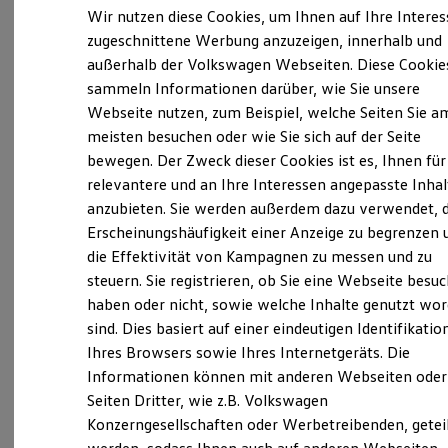
Elektrofahrzeugkonzepte
Wir nutzen diese Cookies, um Ihnen auf Ihre Intere
ID. EVERY1
zugeschnittene Werbung anzuzeigen, innerhalb und
Verantwortlich für die Inhalte auf dieser Seite ist die Göthling -
Reichweite
Kaufmann Automobile GmbH
(
Impressum & Rechtliches
)
außerhalb der Volkswagen Webseiten. Diese Cookie
Reichweite der ID. Modelle
Reichweite im Winter
sammeln Informationen darüber, wie Sie unsere
Rekuperation
Webseite nutzen, zum Beispiel, welche Seiten Sie a
Laden
Unsere 
meisten besuchen oder wie Sie sich auf der Seite
Laden unterwegs
Laden Zuhause
bewegen. Der Zweck dieser Cookies ist es, Ihnen für
Ladestationen finden
relevantere und an Ihre Interessen angepasste Inhal
Ladezeitensimulator
Benzstraße 4, 65779 Kelkheim
anzubieten. Sie werden außerdem dazu verwendet, d
Batterie
Sicherheit
Erscheinungshäufigkeit einer Anzeige zu begrenzen 
Garantie und Lebensdauer
Montag
-
Donnerstag
07:00
-
18:00
Uhr
die Effektivität von Kampagnen zu messen und zu
Nachhaltigkeit
Freitag
07:00
-
17:00
Uhr
steuern. Sie registrieren, ob Sie eine Webseite besuc
Technologie
Kosten und Kauf
haben oder nicht, sowie welche Inhalte genutzt wo
Samstag
09:00
-
13:00
Uhr
Verbrauchskosten
sind. Dies basiert auf einer eindeutigen Identifikatio
Sonntag
Geschlossen
Kaufoptionen
Ihres Browsers sowie Ihres Internetgeräts. Die
E-Auto-Förderung
Software und Konnektivität
Informationen können mit anderen Webseiten oder
vw.kelkheim@goethling-kaufmann.de
Die ID. Software 6
Seiten Dritter, wie z.B. Volkswagen
ID. Software Versionen und Updates
Konzerngesellschaften oder Werbetreibenden, getei
Digitale Extras
+49 6195 993990
Schnittstellen zu Ihrem ID.