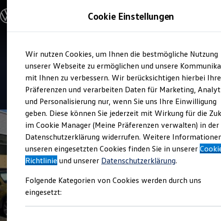
Modelle und Konfigurator
Cookie Einstellungen
Konfigurator
Modelle vergleichen
Konfiguration laden
Zum
Zum
Autosuche
Service
Wir nutzen Cookies, um Ihnen die bestmögliche Nutzung
Hauptinhalt
Footer
Elektroautos
Gohm + Graf Hardenberg
springen
springen
unserer Webseite zu ermöglichen und unsere Kommunika
ENERGY Sondermodelle
Nutzfahrzeuge
mit Ihnen zu verbessern. Wir berücksichtigen hierbei Ihr
SUV und CUV
4.6
|
130 Bewertungen
Präferenzen und verarbeiten Daten für Marketing, Analyt
Familienautos
und Personalisierung nur, wenn Sie uns Ihre Einwilligung
Kombis
Kompaktwagen
geben. Diese können Sie jederzeit mit Wirkung für die Zu
Sportwagen
im Cookie Manager (Meine Präferenzen verwalten) in der
Schnell verfügbare Fahrzeuge
Angebote und Produkte
Datenschutzerklärung widerrufen. Weitere Informatione
Aktuelle Angebote
unseren eingesetzten Cookies finden Sie in unserer
Cooki
E-Auto-Förderung
Richtlinie
und unserer
Datenschutzerklärung
.
Volkswagen Marktplatz
Die ENERGY Sondermodelle
Folgende Kategorien von Cookies werden durch uns
Junge Gebrauchtwagen und Gebrauchtwagen
Volkswagen Zertifizierte Gebrauchtwagen
eingesetzt:
Elektromobilität bei Gebrauchtwagen
Zubehör- und Serviceangebote
Saisonangebote