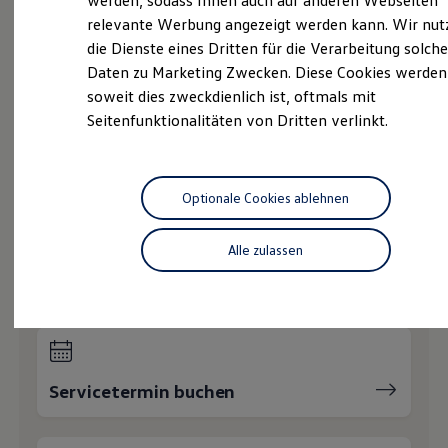
werden, sodass Ihnen auch auf anderen Webseiten
Service
Hybridautos
relevante Werbung angezeigt werden kann. Wir nut
Marke und Erlebnis
Volkswagen Economy
die Dienste eines Dritten für die Verarbeitung solche
Volkswagen R und R Experience
R-Modelle
Service
Daten zu Marketing Zwecken. Diese Cookies werden
R Experience
soweit dies zweckdienlich ist, oftmals mit
Driving Experience
Unfall
Spezialist
Seitenfunktionalitäten von Dritten verlinkt.
Volkswagen entdecken
Werkbesichtigung
Online-Fahrzeugbewertung
Factory visit
Lifestyle Shop
T-Roc Kollektion
Optionale Cookies ablehnen
Golf Kollektion
Wie können wir
ID. Kollektion
Volkswagen Kollektion
Alle zulassen
R-Kollektion
Ihnen weiterhelfen?
GTI Kollektion
Fußball Drop
we drive football
#wedriveproud
Besitzer und Service
myVolkswagen
Servicetermin buchen
Software Updates
Service und Ersatzteile
Inspektion und HU/AU
Reparaturen und Checks