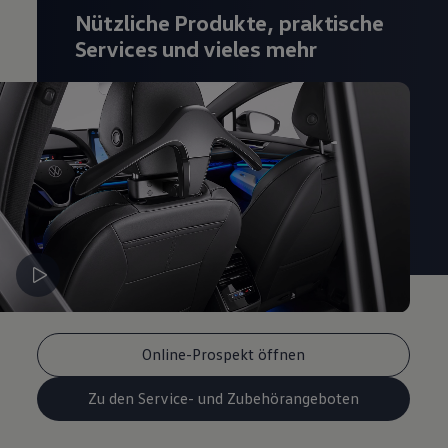
Magazin
Nützliche Produkte, praktische
Lifestyle
Services und vieles mehr
Transport
Familie
Elektromobilität
Volkswagen R
Pannen- und Unfallhilfe
Volkswagen Kundenbetreuung
Online-Prospekt öffnen
Zu den Service- und Zubehörangeboten