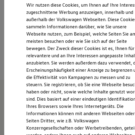
Samstag
09:00
-
13:00
Uhr
Elektrofahrzeugkonzepte
Wir nutzen diese Cookies, um Ihnen auf Ihre Intere
ID. EVERY1
Sonntag
Geschlossen
zugeschnittene Werbung anzuzeigen, innerhalb und
Reichweite
außerhalb der Volkswagen Webseiten. Diese Cookie
Reichweite der ID. Modelle
info.ueb@grafhardenberg.de
Reichweite im Winter
sammeln Informationen darüber, wie Sie unsere
Rekuperation
Webseite nutzen, zum Beispiel, welche Seiten Sie a
Laden
+49 7551 80950
meisten besuchen oder wie Sie sich auf der Seite
Laden unterwegs
Laden Zuhause
bewegen. Der Zweck dieser Cookies ist es, Ihnen für
Ladestationen finden
relevantere und an Ihre Interessen angepasste Inhal
Ansprechpartner
Ladezeitensimulator
anzubieten. Sie werden außerdem dazu verwendet, d
Batterie
Sicherheit
Erscheinungshäufigkeit einer Anzeige zu begrenzen 
Garantie und Lebensdauer
die Effektivität von Kampagnen zu messen und zu
Nachhaltigkeit
steuern. Sie registrieren, ob Sie eine Webseite besuc
Technologie
Kosten und Kauf
haben oder nicht, sowie welche Inhalte genutzt wo
Verbrauchskosten
sind. Dies basiert auf einer eindeutigen Identifikatio
Unsere Leistungen
im
Kaufoptionen
Ihres Browsers sowie Ihres Internetgeräts. Die
E-Auto-Förderung
Überblick
Software und Konnektivität
Informationen können mit anderen Webseiten oder
Die ID. Software 6
Seiten Dritter, wie z.B. Volkswagen
ID. Software Versionen und Updates
Gebrauchtwagen
Konzerngesellschaften oder Werbetreibenden, getei
Digitale Extras
Schnittstellen zu Ihrem ID.