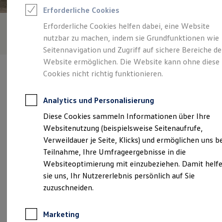
Reifenpakete
Erforderliche Cookies
Leasing
Leasing-Angebote
Erforderliche Cookies helfen dabei, eine Website
Gebrauchtwagen Leasing
nutzbar zu machen, indem sie Grundfunktionen wie
Junge Gebrauchtwagen-Leasing
Elektroauto Leasing
Seitennavigation und Zugriff auf sichere Bereiche de
Kleinwagen-Leasing
Website ermöglichen. Die Website kann ohne diese
Leasing ohne Anzahlung
Cookies nicht richtig funktionieren.
Finanzierung
Autokredit mit Schlussrate
Versicherungen und Garantien
Analytics und Personalisierung
Kfz-Versicherung
Verantwortlich für die Inhalte auf dieser Seite ist die Gohm + Graf
Restschuldversicherungen
Diese Cookies sammeln Informationen über Ihre
Hardenberg GmbH
(
Impressum & Rechtliches
)
Garantien
Websitenutzung (beispielsweise Seitenaufrufe,
Wartungsverträge
Geschäftskunden
Verweildauer je Seite, Klicks) und ermöglichen uns b
Professional Class bei Volkswagen
Unsere 
Teilnahme, Ihre Umfrageergebnisse in die
Großkunden
Websiteoptimierung mit einzubeziehen. Damit helf
Behörden
Direktkunden
sie uns, Ihr Nutzererlebnis persönlich auf Sie
Sonderfahrzeuge
Abigstraße 2, 88662 Überlingen
zuzuschneiden.
Anpfiff zum Gewinn
Elektromobilität
Montag
-
Freitag
08:00
-
18:00
Uhr
Elektroautos
Marketing
ID. Tutorials