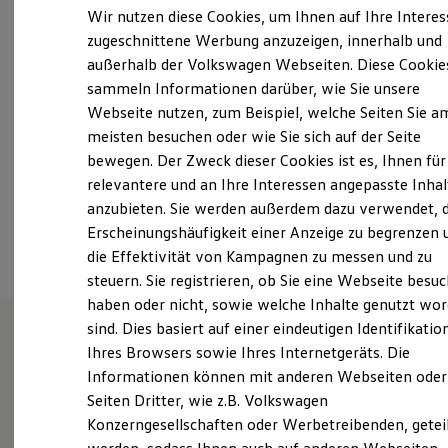
Montag
-
Freitag
07:00
-
18:00
Uhr
Elektrofahrzeugkonzepte
Wir nutzen diese Cookies, um Ihnen auf Ihre Intere
ID. EVERY1
Samstag
09:00
-
13:00
Uhr
zugeschnittene Werbung anzuzeigen, innerhalb und
Reichweite
Sonntag
Geschlossen
außerhalb der Volkswagen Webseiten. Diese Cookie
Reichweite der ID. Modelle
Reichweite im Winter
sammeln Informationen darüber, wie Sie unsere
Rekuperation
Webseite nutzen, zum Beispiel, welche Seiten Sie a
info_37@gottfried-schultz.de
Laden
meisten besuchen oder wie Sie sich auf der Seite
Laden unterwegs
Laden Zuhause
+49 2104 30010
bewegen. Der Zweck dieser Cookies ist es, Ihnen für
Ladestationen finden
relevantere und an Ihre Interessen angepasste Inhal
Ladezeitensimulator
anzubieten. Sie werden außerdem dazu verwendet, d
Batterie
Ansprechpartner
Sicherheit
Erscheinungshäufigkeit einer Anzeige zu begrenzen 
Garantie und Lebensdauer
die Effektivität von Kampagnen zu messen und zu
Nachhaltigkeit
steuern. Sie registrieren, ob Sie eine Webseite besuc
Technologie
Kosten und Kauf
haben oder nicht, sowie welche Inhalte genutzt wo
Verbrauchskosten
sind. Dies basiert auf einer eindeutigen Identifikatio
Kaufoptionen
Ihres Browsers sowie Ihres Internetgeräts. Die
E-Auto-Förderung
Herzlich willkommen bei
Software und Konnektivität
Informationen können mit anderen Webseiten oder
Die ID. Software 6
Gottfried Schultz in Erkrath!
Seiten Dritter, wie z.B. Volkswagen
ID. Software Versionen und Updates
Konzerngesellschaften oder Werbetreibenden, getei
Digitale Extras
Schnittstellen zu Ihrem ID.