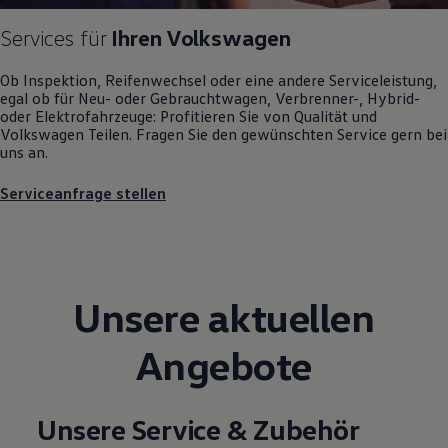
Magazin
Services für
Ihren
Volkswagen
Lifestyle
Transport
Familie
Ob Inspektion, Reifenwechsel oder eine andere Serviceleistung,
Elektromobilität
egal ob für Neu- oder
Gebrauchtwagen
, Verbrenner-, Hybrid-
Volkswagen R
oder Elektrofahrzeuge: Profitieren Sie von Qualität und
Pannen- und Unfallhilfe
Volkswagen
Teilen. Fragen Sie den gewünschten
Service
gern bei
Volkswagen Kundenbetreuung
uns an.
Serviceanfrage stellen
Unsere aktuellen
Angebote
Unsere Service & Zubehör