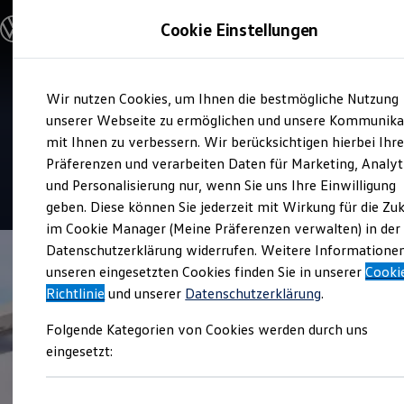
Modelle und Konfigurator
Cookie Einstellungen
Konfigurator
Modelle vergleichen
Konfiguration laden
Zum
Zum
Autosuche
Service
Wir nutzen Cookies, um Ihnen die bestmögliche Nutzung
Hauptinhalt
Footer
Elektroautos
Gottfried Schultz
springen
springen
unserer Webseite zu ermöglichen und unsere Kommunika
ENERGY Sondermodelle
Nutzfahrzeuge
mit Ihnen zu verbessern. Wir berücksichtigen hierbei Ihr
Automobilhandels SE
SUV und CUV
Präferenzen und verarbeiten Daten für Marketing, Analyt
Familienautos
und Personalisierung nur, wenn Sie uns Ihre Einwilligung
Kombis
4.5
|
101 Bewertungen
Kompaktwagen
geben. Diese können Sie jederzeit mit Wirkung für die Zu
Sportwagen
im Cookie Manager (Meine Präferenzen verwalten) in der
Schnell verfügbare Fahrzeuge
Angebote und Produkte
Datenschutzerklärung widerrufen. Weitere Informatione
Aktuelle Angebote
unseren eingesetzten Cookies finden Sie in unserer
Cooki
E-Auto-Förderung
Richtlinie
und unserer
Datenschutzerklärung
.
Volkswagen Marktplatz
Die ENERGY Sondermodelle
Folgende Kategorien von Cookies werden durch uns
Junge Gebrauchtwagen und Gebrauchtwagen
Volkswagen Zertifizierte Gebrauchtwagen
eingesetzt:
Elektromobilität bei Gebrauchtwagen
Zubehör- und Serviceangebote
Saisonangebote