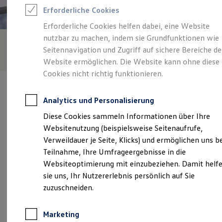
Reifenpakete
Erforderliche Cookies
Leasing
Leasing-Angebote
Erforderliche Cookies helfen dabei, eine Website
Gebrauchtwagen Leasing
nutzbar zu machen, indem sie Grundfunktionen wie
Junge Gebrauchtwagen-Leasing
Elektroauto Leasing
Seitennavigation und Zugriff auf sichere Bereiche de
Kleinwagen-Leasing
Website ermöglichen. Die Website kann ohne diese
Leasing ohne Anzahlung
Cookies nicht richtig funktionieren.
Finanzierung
Autokredit mit Schlussrate
Versicherungen und Garantien
Analytics und Personalisierung
Kfz-Versicherung
Restschuldversicherungen
Diese Cookies sammeln Informationen über Ihre
Garantien
Verantwortlich für die Inhalte auf dieser Seite ist die Gottfried
Websitenutzung (beispielsweise Seitenaufrufe,
Wartungsverträge
Schultz Automobilhandels SE
(
Impressum & Rechtliches
)
Geschäftskunden
Verweildauer je Seite, Klicks) und ermöglichen uns b
Professional Class bei Volkswagen
Teilnahme, Ihre Umfrageergebnisse in die
Großkunden
Websiteoptimierung mit einzubeziehen. Damit helf
Behörden
Unsere 
Direktkunden
sie uns, Ihr Nutzererlebnis persönlich auf Sie
Sonderfahrzeuge
zuzuschneiden.
Anpfiff zum Gewinn
Elektromobilität
Schimmelbuschstraße 1, 40699 Erkrath
Elektroautos
Marketing
ID. Tutorials