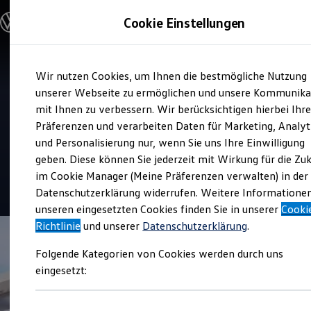
Modelle und Konfigurator
Cookie Einstellungen
Konfigurator
Modelle vergleichen
Konfiguration laden
Zum
Zum
Autosuche
Verkauf und Service
Wir nutzen Cookies, um Ihnen die bestmögliche Nutzung
Hauptinhalt
Footer
Elektroautos
Gottfried Schultz
springen
springen
unserer Webseite zu ermöglichen und unsere Kommunika
ENERGY Sondermodelle
Nutzfahrzeuge
mit Ihnen zu verbessern. Wir berücksichtigen hierbei Ihr
Automobilhandels SE
SUV und CUV
Präferenzen und verarbeiten Daten für Marketing, Analyt
Familienautos
und Personalisierung nur, wenn Sie uns Ihre Einwilligung
Kombis
Top Kundenzufriedenheit Verkauf 2026
Kompaktwagen
geben. Diese können Sie jederzeit mit Wirkung für die Zu
Sportwagen
im Cookie Manager (Meine Präferenzen verwalten) in der
Schnell verfügbare Fahrzeuge
4.8
|
351 Bewertungen
Angebote und Produkte
Datenschutzerklärung widerrufen. Weitere Informatione
Aktuelle Angebote
unseren eingesetzten Cookies finden Sie in unserer
Cooki
E-Auto-Förderung
Richtlinie
und unserer
Datenschutzerklärung
.
Volkswagen Marktplatz
Die ENERGY Sondermodelle
Folgende Kategorien von Cookies werden durch uns
Junge Gebrauchtwagen und Gebrauchtwagen
Volkswagen Zertifizierte Gebrauchtwagen
eingesetzt:
Elektromobilität bei Gebrauchtwagen
Zubehör- und Serviceangebote
Saisonangebote