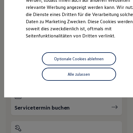
werden, sodass Ihnen auch auf anderen Webseiten
Hybridautos
Ihnen weiterhelfen?
relevante Werbung angezeigt werden kann. Wir nut
Marke und Erlebnis
die Dienste eines Dritten für die Verarbeitung solche
Volkswagen R und R Experience
R-Modelle
Daten zu Marketing Zwecken. Diese Cookies werden
R Experience
soweit dies zweckdienlich ist, oftmals mit
Driving Experience
Seitenfunktionalitäten von Dritten verlinkt.
Volkswagen entdecken
Werkbesichtigung
Probefahrt vereinbaren
Factory visit
Lifestyle Shop
T-Roc Kollektion
Optionale Cookies ablehnen
Golf Kollektion
ID. Kollektion
Volkswagen Kollektion
Fahrzeugangebot anfordern
Alle zulassen
R-Kollektion
GTI Kollektion
Fußball Drop
we drive football
#wedriveproud
Besitzer und Service
Servicetermin buchen
myVolkswagen
Software Updates
Service und Ersatzteile
Inspektion und HU/AU
Reparaturen und Checks