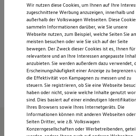
Elektrofahrzeugkonzepte
Wir nutzen diese Cookies, um Ihnen auf Ihre Intere
Kleine Schönscheidtstraße 1, 45307 Essen
ID. EVERY1
zugeschnittene Werbung anzuzeigen, innerhalb und
Reichweite
Montag
-
Freitag
07:00
-
18:00
Uhr
außerhalb der Volkswagen Webseiten. Diese Cookie
Reichweite der ID. Modelle
Reichweite im Winter
sammeln Informationen darüber, wie Sie unsere
Samstag
09:00
-
14:00
Uhr
Rekuperation
Webseite nutzen, zum Beispiel, welche Seiten Sie a
Laden
Sonntag
Geschlossen
meisten besuchen oder wie Sie sich auf der Seite
Laden unterwegs
Laden Zuhause
bewegen. Der Zweck dieser Cookies ist es, Ihnen für
info_14@gottfried-schultz.de
Ladestationen finden
relevantere und an Ihre Interessen angepasste Inhal
Ladezeitensimulator
anzubieten. Sie werden außerdem dazu verwendet, d
Batterie
+49 201 85980
Sicherheit
Erscheinungshäufigkeit einer Anzeige zu begrenzen 
Garantie und Lebensdauer
die Effektivität von Kampagnen zu messen und zu
Nachhaltigkeit
Ansprechpartner
steuern. Sie registrieren, ob Sie eine Webseite besuc
Technologie
Kosten und Kauf
haben oder nicht, sowie welche Inhalte genutzt wo
Verbrauchskosten
sind. Dies basiert auf einer eindeutigen Identifikatio
Kaufoptionen
Ihres Browsers sowie Ihres Internetgeräts. Die
E-Auto-Förderung
Software und Konnektivität
Informationen können mit anderen Webseiten oder
Die ID. Software 6
Seiten Dritter, wie z.B. Volkswagen
ID. Software Versionen und Updates
Wie können wir
Konzerngesellschaften oder Werbetreibenden, getei
Digitale Extras
Schnittstellen zu Ihrem ID.