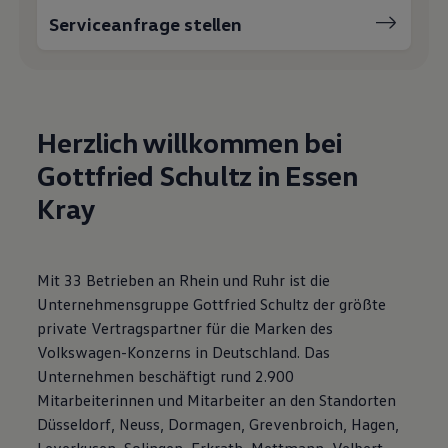
Motorenöl und Flüssigkeiten
Serviceanfrage stellen
Räder und Reifen
Pannen- und Unfallhilfe
Economy Service
Volkswagen Teile
Zubehör
Modellspezifisches Zubehör
Herzlich willkommen bei
Schutz und Pflege
Transport
Gottfried Schultz in Essen
Entertainment und Elektronik
Individualisieren
Kray
Wallbox und Ladekabel
Digitale Extras
Dienste für Ihr Modell finden
Volkswagen Apps, Login und Shop
Mit 33 Betrieben an Rhein und Ruhr ist die
Handy und Fahrzeug verbinden
Updates für Software, Karten und Radio
Unternehmensgruppe Gottfried Schultz der größte
Über Ihr Auto
private Vertragspartner für die Marken des
Vorgängermodelle
Volkswagen-Konzerns in Deutschland. Das
Kundeninformationen
Volkswagen Kundenbetreuung
Unternehmen beschäftigt rund 2.900
Warn- und Kontrollleuchten
Mitarbeiterinnen und Mitarbeiter an den Standorten
Assistenzsysteme
Düsseldorf, Neuss, Dormagen, Grevenbroich, Hagen,
Digitale Betriebsanleitung
Live Beratung
Leverkusen, Solingen, Erkrath, Mettmann, Velbert,