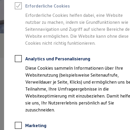
Reifenpakete
Erforderliche Cookies
Leasing
Leasing-Angebote
Erforderliche Cookies helfen dabei, eine Website
Gebrauchtwagen Leasing
nutzbar zu machen, indem sie Grundfunktionen wie
Junge Gebrauchtwagen-Leasing
Elektroauto Leasing
Seitennavigation und Zugriff auf sichere Bereiche de
Kleinwagen-Leasing
Website ermöglichen. Die Website kann ohne diese
Leasing ohne Anzahlung
Cookies nicht richtig funktionieren.
Finanzierung
Autokredit mit Schlussrate
Versicherungen und Garantien
Analytics und Personalisierung
Kfz-Versicherung
Restschuldversicherungen
Diese Cookies sammeln Informationen über Ihre
Garantien
Websitenutzung (beispielsweise Seitenaufrufe,
Wartungsverträge
Geschäftskunden
Verweildauer je Seite, Klicks) und ermöglichen uns b
Professional Class bei Volkswagen
Verantwortlich für die Inhalte auf dieser Seite ist die Gottfried
Teilnahme, Ihre Umfrageergebnisse in die
Großkunden
Schultz Automobilhandels SE
(
Impressum & Rechtliches
)
Websiteoptimierung mit einzubeziehen. Damit helf
Behörden
Direktkunden
sie uns, Ihr Nutzererlebnis persönlich auf Sie
Sonderfahrzeuge
zuzuschneiden.
Anpfiff zum Gewinn
Unsere 
Elektromobilität
Elektroautos
Marketing
ID. Tutorials