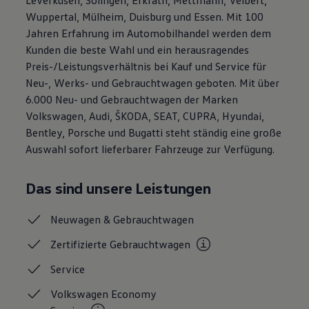
Magazin
Wuppertal, Mülheim, Duisburg und Essen. Mit 100
Lifestyle
Jahren Erfahrung im Automobilhandel werden dem
Transport
Familie
Kunden die beste Wahl und ein herausragendes
Elektromobilität
Preis-/Leistungsverhältnis bei Kauf und Service für
Volkswagen R
Neu-, Werks- und Gebrauchtwagen geboten. Mit über
Pannen- und Unfallhilfe
Volkswagen Kundenbetreuung
6.000 Neu- und Gebrauchtwagen der Marken
Volkswagen, Audi, ŠKODA, SEAT, CUPRA, Hyundai,
Bentley, Porsche und Bugatti steht ständig eine große
Auswahl sofort lieferbarer Fahrzeuge zur Verfügung.
Das sind unsere Leistungen
Neuwagen &
Gebrauchtwagen
Zertifizierte
Gebrauchtwagen
Service
Volkswagen Economy