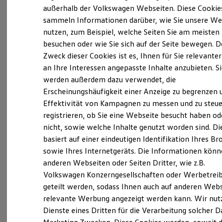
Elektrofahrzeugkonzepte
außerhalb der Volkswagen Webseiten. Diese Cookie
ID. EVERY1
sammeln Informationen darüber, wie Sie unsere We
Reichweite
nutzen, zum Beispiel, welche Seiten Sie am meisten
Reichweite der ID. Modelle
Reichweite im Winter
besuchen oder wie Sie sich auf der Seite bewegen. D
Rekuperation
Zweck dieser Cookies ist es, Ihnen für Sie relevante
Laden
an Ihre Interessen angepasste Inhalte anzubieten. S
Laden unterwegs
Laden Zuhause
werden außerdem dazu verwendet, die
Ladestationen finden
Erscheinungshäufigkeit einer Anzeige zu begrenzen 
Ladezeitensimulator
Effektivität von Kampagnen zu messen und zu steue
Batterie
Sicherheit
registrieren, ob Sie eine Webseite besucht haben od
Garantie und Lebensdauer
nicht, sowie welche Inhalte genutzt worden sind. Di
Nachhaltigkeit
basiert auf einer eindeutigen Identifikation Ihres B
Technologie
Kosten und Kauf
sowie Ihres Internetgeräts. Die Informationen kön
Exterieur
Verbrauchskosten
anderen Webseiten oder Seiten Dritter, wie z.B.
Kaufoptionen
Harmonisch aufeinander abgestimmt: Mit
Volkswagen Konzerngesellschaften oder Werbetrei
E-Auto-Förderung
Software und Konnektivität
beleuchtendem
Volkswagen
Logo und schnittigen
geteilt werden, sodass Ihnen auch auf anderen Web
Die ID. Software 6
Frontstoßfängern weiß der
Golf
optisch zu
relevante Werbung angezeigt werden kann. Wir nut
ID. Software Versionen und Updates
überzeugen. Auch die neuen Scheinwerfer und
Dienste eines Dritten für die Verarbeitung solcher D
Digitale Extras
Schnittstellen zu Ihrem ID.
Rückleuchten mit optionalen dynamischen