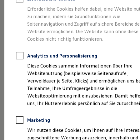
Reifenpakete
Leasing
Erforderliche Cookies helfen dabei, eine Website nu
Leasing-Angebote
zu machen, indem sie Grundfunktionen wie
Eine Klasse für sich.
Gebrauchtwagen Leasing
Seitennavigation und Zugriff auf sichere Bereiche de
Junge Gebrauchtwagen-Leasing
Elektroauto Leasing
Website ermöglichen. Die Website kann ohne diese
Der Golf.
Kleinwagen-Leasing
Cookies nicht richtig funktionieren.
Leasing ohne Anzahlung
Finanzierung
Autokredit mit Schlussrate
Analytics und Personalisierung
Versicherungen und Garantien
Kfz-Versicherung
Diese Cookies sammeln Informationen über Ihre
Restschuldversicherungen
Websitenutzung (beispielsweise Seitenaufrufe,
Garantien
Verweildauer je Seite, Klicks) und ermöglichen uns b
Wartungsverträge
Geschäftskunden
Teilnahme, Ihre Umfrageergebnisse in die
Professional Class bei Volkswagen
Websiteoptimierung mit einzubeziehen. Damit helfe
Großkunden
uns, Ihr Nutzererlebnis persönlich auf Sie zuzuschne
Behörden
(
Impressum & Rechtliches
)
Direktkunden
Sonderfahrzeuge
Marketing
Anpfiff zum Gewinn
Elektromobilität
Details des Golf
Wir nutzen diese Cookies, um Ihnen auf Ihre Intere
Elektroautos
zugeschnittene Werbung anzuzeigen, innerhalb und
ID. Tutorials