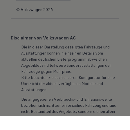
© Volkswagen 2026
Disclaimer von Volkswagen AG
Die in dieser Darstellung gezeigten Fahrzeuge und
Ausstattungen können in einzelnen Details vom
aktuellen deutschen Lieferprogramm abweichen.
Abgebildet sind teilweise Sonderausstattungen der
Fahrzeuge gegen Mehrpreis.
Bitte beachten Sie auch unseren Konfigurator für eine
Übersicht der aktuell verfügbaren Modelle und
Ausstattungen.
Die angegebenen Verbrauchs- und Emissionswerte
beziehen sich nicht auf ein einzelnes Fahrzeug und sind
nicht Bestandteil des Angebots, sondern dienen allein
Vergleichszwecken zwischen den verschiedenen
Fahrzeugtypen. Zusatzausstattungen und
Zubehör
(Anbauteile, Reifenformat usw.) können relevante