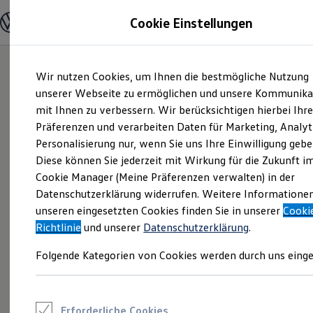
Modelle und Konfigurator
Cookie Einstellungen
Konfigurator
Modelle vergleichen
Konfiguration laden
Zum
Zum
Autosuche
Wir nutzen Cookies, um Ihnen die bestmögliche Nutzung
Hauptinhalt
Footer
Elektroautos
springen
springen
unserer Webseite zu ermöglichen und unsere Kommunika
ENERGY Sondermodelle
Nutzfahrzeuge
mit Ihnen zu verbessern. Wir berücksichtigen hierbei Ihr
SUV und CUV
Präferenzen und verarbeiten Daten für Marketing, Analyt
Familienautos
Personalisierung nur, wenn Sie uns Ihre Einwilligung gebe
Kombis
Kompaktwagen
Diese können Sie jederzeit mit Wirkung für die Zukunft i
Sportwagen
Cookie Manager (Meine Präferenzen verwalten) in der
Schnell verfügbare Fahrzeuge
Angebote und Produkte
Datenschutzerklärung widerrufen. Weitere Informatione
Aktuelle Angebote
unseren eingesetzten Cookies finden Sie in unserer
Cooki
E-Auto-Förderung
Richtlinie
und unserer
Datenschutzerklärung
.
Volkswagen Marktplatz
Die ENERGY Sondermodelle
Folgende Kategorien von Cookies werden durch uns einge
Junge Gebrauchtwagen und Gebrauchtwagen
Volkswagen Zertifizierte Gebrauchtwagen
Elektromobilität bei Gebrauchtwagen
Zubehör- und Serviceangebote
Saisonangebote
Erforderliche Cookies