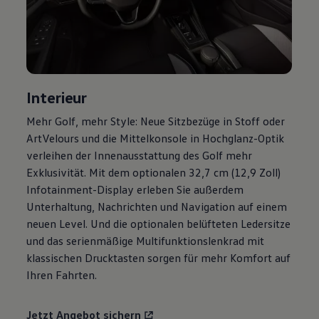
Motorenöl und Flüssigkeiten
Räder und Reifen
Pannen- und Unfallhilfe
Economy Service
Volkswagen Teile
Zubehör
Modellspezifisches Zubehör
Interieur
Schutz und Pflege
Transport
Mehr
Golf
, mehr Style: Neue Sitzbezüge in Stoff oder
Entertainment und Elektronik
ArtVelours und die Mittelkonsole in Hochglanz-Optik
Individualisieren
Wallbox und Ladekabel
verleihen der Innenausstattung des
Golf
mehr
Digitale Extras
Exklusivität. Mit dem optionalen 32,7 cm (12,9 Zoll)
Dienste für Ihr Modell finden
Infotainment-Display erleben Sie außerdem
Volkswagen Apps, Login und Shop
Handy und Fahrzeug verbinden
Unterhaltung, Nachrichten und Navigation auf einem
Updates für Software, Karten und Radio
neuen Level. Und die optionalen belüfteten Ledersitze
Über Ihr Auto
und das serienmäßige Multifunktionslenkrad mit
Vorgängermodelle
Kundeninformationen
klassischen Drucktasten sorgen für mehr Komfort auf
Volkswagen Kundenbetreuung
Ihren Fahrten.
Warn- und Kontrollleuchten
Assistenzsysteme
Digitale Betriebsanleitung
Jetzt Angebot sichern
Live Beratung