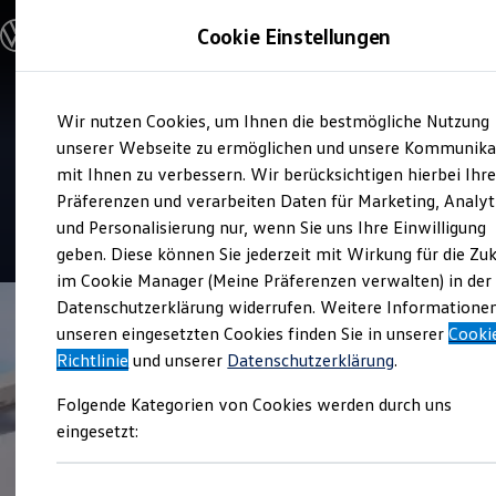
Modelle und Konfigurator
Cookie Einstellungen
Konfigurator
Modelle vergleichen
Konfiguration laden
Zum
Zum
Autosuche
Verkauf und Service
Wir nutzen Cookies, um Ihnen die bestmögliche Nutzung
Hauptinhalt
Footer
Elektroautos
Gottfried Schultz Vertrieb
springen
springen
unserer Webseite zu ermöglichen und unsere Kommunika
ENERGY Sondermodelle
Nutzfahrzeuge
mit Ihnen zu verbessern. Wir berücksichtigen hierbei Ihr
GmbH & Co. KG
SUV und CUV
Präferenzen und verarbeiten Daten für Marketing, Analyt
Familienautos
und Personalisierung nur, wenn Sie uns Ihre Einwilligung
Kombis
4.5
|
409 Bewertungen
Kompaktwagen
geben. Diese können Sie jederzeit mit Wirkung für die Zu
Sportwagen
im Cookie Manager (Meine Präferenzen verwalten) in der
Schnell verfügbare Fahrzeuge
Angebote und Produkte
Datenschutzerklärung widerrufen. Weitere Informatione
Aktuelle Angebote
unseren eingesetzten Cookies finden Sie in unserer
Cooki
E-Auto-Förderung
Richtlinie
und unserer
Datenschutzerklärung
.
Volkswagen Marktplatz
Die ENERGY Sondermodelle
Folgende Kategorien von Cookies werden durch uns
Junge Gebrauchtwagen und Gebrauchtwagen
Volkswagen Zertifizierte Gebrauchtwagen
eingesetzt:
Elektromobilität bei Gebrauchtwagen
Zubehör- und Serviceangebote
Saisonangebote