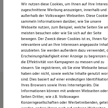
Montag
-
Freitag
07:00
-
18:00
Uhr
Elektrofahrzeugkonzepte
Wir nutzen diese Cookies, um Ihnen auf Ihre Intere
ID. EVERY1
Samstag
09:00
-
13:00
Uhr
zugeschnittene Werbung anzuzeigen, innerhalb und
Reichweite
Sonntag
Geschlossen
außerhalb der Volkswagen Webseiten. Diese Cookie
Reichweite der ID. Modelle
Reichweite im Winter
sammeln Informationen darüber, wie Sie unsere
Rekuperation
Webseite nutzen, zum Beispiel, welche Seiten Sie a
info_41@gottfried-schultz.de
Laden
meisten besuchen oder wie Sie sich auf der Seite
Laden unterwegs
Laden Zuhause
+49 2331 309100
bewegen. Der Zweck dieser Cookies ist es, Ihnen für
Ladestationen finden
relevantere und an Ihre Interessen angepasste Inhal
Ladezeitensimulator
anzubieten. Sie werden außerdem dazu verwendet, d
Batterie
Ansprechpartner
Sicherheit
Erscheinungshäufigkeit einer Anzeige zu begrenzen 
Garantie und Lebensdauer
die Effektivität von Kampagnen zu messen und zu
Nachhaltigkeit
steuern. Sie registrieren, ob Sie eine Webseite besuc
Technologie
Kosten und Kauf
haben oder nicht, sowie welche Inhalte genutzt wo
Verbrauchskosten
sind. Dies basiert auf einer eindeutigen Identifikatio
Kaufoptionen
Ihres Browsers sowie Ihres Internetgeräts. Die
E-Auto-Förderung
Wie können wir
Software und Konnektivität
Informationen können mit anderen Webseiten oder
Die ID. Software 6
Seiten Dritter, wie z.B. Volkswagen
ID. Software Versionen und Updates
Ihnen weiterhelfen?
Konzerngesellschaften oder Werbetreibenden, getei
Digitale Extras
Schnittstellen zu Ihrem ID.