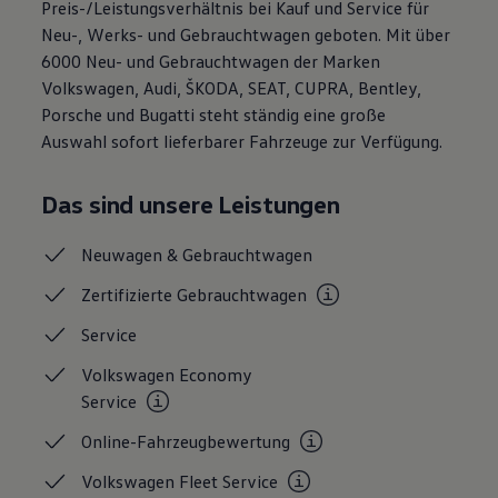
Preis-/Leistungsverhältnis bei Kauf und Service für
Magazin
Neu-, Werks- und Gebrauchtwagen geboten. Mit über
Lifestyle
Transport
6000 Neu- und Gebrauchtwagen der Marken
Familie
Volkswagen, Audi, ŠKODA, SEAT, CUPRA, Bentley,
Elektromobilität
Porsche und Bugatti steht ständig eine große
Volkswagen R
Pannen- und Unfallhilfe
Auswahl sofort lieferbarer Fahrzeuge zur Verfügung.
Volkswagen Kundenbetreuung
Das sind unsere Leistungen
Neuwagen &
Gebrauchtwagen
Zertifizierte
Gebrauchtwagen
Service
Volkswagen Economy
Service
Online-Fahrzeugbewertung
Volkswagen Fleet
Service