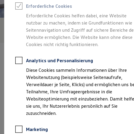
Reifenpakete
Erforderliche Cookies
Leasing
Leasing-Angebote
Erforderliche Cookies helfen dabei, eine Website
Gebrauchtwagen Leasing
nutzbar zu machen, indem sie Grundfunktionen wie
Junge Gebrauchtwagen-Leasing
Elektroauto Leasing
Seitennavigation und Zugriff auf sichere Bereiche de
Kleinwagen-Leasing
Website ermöglichen. Die Website kann ohne diese
Leasing ohne Anzahlung
Cookies nicht richtig funktionieren.
Finanzierung
Autokredit mit Schlussrate
Versicherungen und Garantien
Analytics und Personalisierung
Kfz-Versicherung
Restschuldversicherungen
Diese Cookies sammeln Informationen über Ihre
Garantien
Verantwortlich für die Inhalte auf dieser Seite ist die Gottfried
Websitenutzung (beispielsweise Seitenaufrufe,
Wartungsverträge
Schultz Vertrieb GmbH & Co. KG
(
Impressum & Rechtliches
)
Geschäftskunden
Verweildauer je Seite, Klicks) und ermöglichen uns b
Professional Class bei Volkswagen
Teilnahme, Ihre Umfrageergebnisse in die
Großkunden
Websiteoptimierung mit einzubeziehen. Damit helf
Behörden
Unsere 
Direktkunden
sie uns, Ihr Nutzererlebnis persönlich auf Sie
Sonderfahrzeuge
zuzuschneiden.
Anpfiff zum Gewinn
Elektromobilität
Weststraße 1, 58089 Hagen
Elektroautos
Marketing
ID. Tutorials