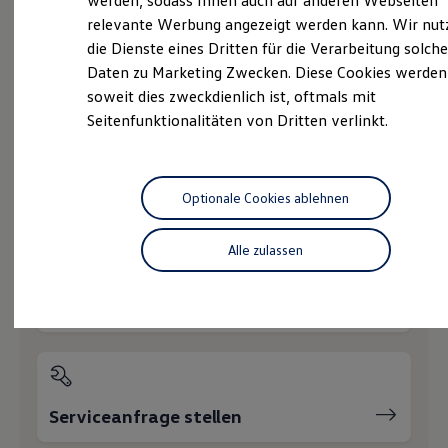
werden, sodass Ihnen auch auf anderen Webseiten
Hybridautos
relevante Werbung angezeigt werden kann. Wir nut
Marke und Erlebnis
die Dienste eines Dritten für die Verarbeitung solche
Volkswagen R und R Experience
R-Modelle
Daten zu Marketing Zwecken. Diese Cookies werden
Probefahrt vereinbaren
R Experience
soweit dies zweckdienlich ist, oftmals mit
Driving Experience
Seitenfunktionalitäten von Dritten verlinkt.
Volkswagen entdecken
Werkbesichtigung
Factory visit
Lifestyle Shop
T-Roc Kollektion
Fahrzeugangebot anfordern
Optionale Cookies ablehnen
Golf Kollektion
ID. Kollektion
Volkswagen Kollektion
Alle zulassen
R-Kollektion
GTI Kollektion
Fußball Drop
Servicetermin buchen
we drive football
#wedriveproud
Besitzer und Service
myVolkswagen
Software Updates
Service und Ersatzteile
Serviceanfrage stellen
Inspektion und HU/AU
Reparaturen und Checks