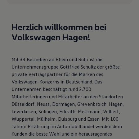
Motorenöl und Flüssigkeiten
Räder und Reifen
Pannen- und Unfallhilfe
Economy Service
Herzlich willkommen bei
Volkswagen Teile
Zubehör
Volkswagen Hagen!
Modellspezifisches Zubehör
Schutz und Pflege
Transport
Entertainment und Elektronik
Mit 33 Betrieben an Rhein und Ruhr ist die
Individualisieren
Wallbox und Ladekabel
Unternehmensgruppe Gottfried Schultz der größte
Digitale Extras
private Vertragspartner für die Marken des
Dienste für Ihr Modell finden
Volkswagen-Konzerns in Deutschland. Das
Volkswagen Apps, Login und Shop
Handy und Fahrzeug verbinden
Unternehmen beschäftigt rund 2.700
Updates für Software, Karten und Radio
Mitarbeiterinnen und Mitarbeiter an den Standorten
Über Ihr Auto
Düsseldorf, Neuss, Dormagen, Grevenbroich, Hagen,
Vorgängermodelle
Kundeninformationen
Leverkusen, Solingen, Erkrath, Mettmann, Velbert,
Volkswagen Kundenbetreuung
Wuppertal, Mülheim, Duisburg und Essen. Mit 100
Warn- und Kontrollleuchten
Jahren Erfahrung im Automobilhandel werden dem
Assistenzsysteme
Digitale Betriebsanleitung
Kunden die beste Wahl und ein herausragendes
Live Beratung