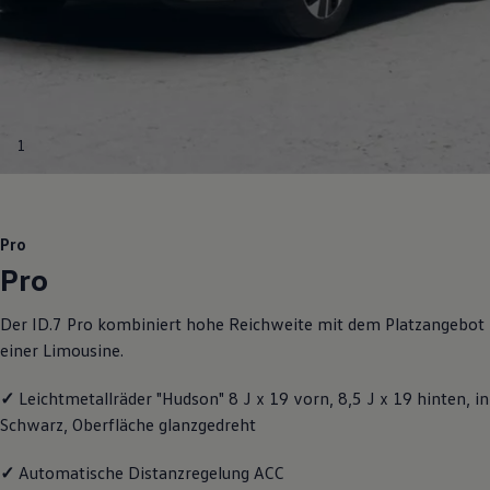
Motorenöl und Flüssigkeiten
Räder und Reifen
Pannen- und Unfallhilfe
Economy Service
Volkswagen Teile
Zubehör
Modellspezifisches Zubehör
1
Schutz und Pflege
Transport
Entertainment und Elektronik
Individualisieren
Wallbox und Ladekabel
Pro
Digitale Extras
Pro
Dienste für Ihr Modell finden
Volkswagen Apps, Login und Shop
Handy und Fahrzeug verbinden
Der ID.7 Pro kombiniert hohe Reichweite mit dem Platzangebot
Updates für Software, Karten und Radio
einer Limousine.
Über Ihr Auto
Vorgängermodelle
Kundeninformationen
✓
Leichtmetallräder "Hudson" 8 J x 19 vorn, 8,5 J x 19 hinten, in
Volkswagen Kundenbetreuung
Schwarz, Oberfläche glanzgedreht
Warn- und Kontrollleuchten
Assistenzsysteme
Digitale Betriebsanleitung
✓
Automatische Distanzregelung ACC
Live Beratung