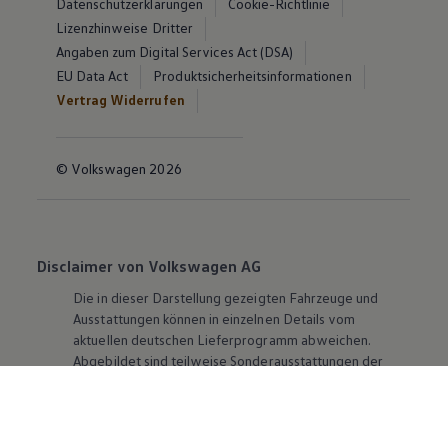
Datenschutzerklärungen
Cookie-Richtlinie
Lizenzhinweise Dritter
Angaben zum Digital Services Act (DSA)
EU Data Act
Produktsicherheitsinformationen
Vertrag Widerrufen
© Volkswagen 2026
Disclaimer von Volkswagen AG
Die in dieser Darstellung gezeigten Fahrzeuge und
Ausstattungen können in einzelnen Details vom
aktuellen deutschen Lieferprogramm abweichen.
Abgebildet sind teilweise Sonderausstattungen der
Fahrzeuge gegen Mehrpreis.
Bitte beachten Sie auch unseren Konfigurator für eine
Übersicht der aktuell verfügbaren Modelle und
Ausstattungen.