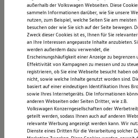
Elektrofahrzeugkonzepte
außerhalb der Volkswagen Webseiten. Diese Cookie
ID. EVERY1
sammeln Informationen darüber, wie Sie unsere We
Probefahrt vereinbaren
Reichweite
nutzen, zum Beispiel, welche Seiten Sie am meisten
Reichweite der ID. Modelle
Reichweite im Winter
besuchen oder wie Sie sich auf der Seite bewegen. D
Rekuperation
Zweck dieser Cookies ist es, Ihnen für Sie relevante
Laden
an Ihre Interessen angepasste Inhalte anzubieten. S
Laden unterwegs
Fahrzeugangebot anfordern
Laden Zuhause
werden außerdem dazu verwendet, die
Ladestationen finden
Erscheinungshäufigkeit einer Anzeige zu begrenzen 
Ladezeitensimulator
Effektivität von Kampagnen zu messen und zu steue
Batterie
Sicherheit
registrieren, ob Sie eine Webseite besucht haben od
Garantie und Lebensdauer
nicht, sowie welche Inhalte genutzt worden sind. Di
Nachhaltigkeit
Servicetermin buchen
basiert auf einer eindeutigen Identifikation Ihres B
Technologie
Kosten und Kauf
sowie Ihres Internetgeräts. Die Informationen kön
Verbrauchskosten
anderen Webseiten oder Seiten Dritter, wie z.B.
Kaufoptionen
Volkswagen Konzerngesellschaften oder Werbetrei
E-Auto-Förderung
Software und Konnektivität
Serviceanfrage stellen
geteilt werden, sodass Ihnen auch auf anderen Web
Die ID. Software 6
relevante Werbung angezeigt werden kann. Wir nut
ID. Software Versionen und Updates
Dienste eines Dritten für die Verarbeitung solcher D
Digitale Extras
Schnittstellen zu Ihrem ID.