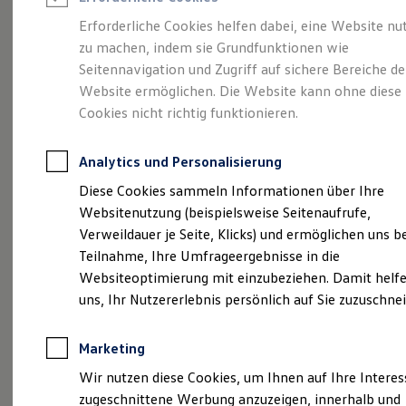
Reifenpakete
Leasing
Erforderliche Cookies helfen dabei, eine Website nu
Leasing-Angebote
zu machen, indem sie Grundfunktionen wie
Größer. Entspannter.
Gebrauchtwagen Leasing
Seitennavigation und Zugriff auf sichere Bereiche de
Junge Gebrauchtwagen-Leasing
Elektroauto Leasing
Website ermöglichen. Die Website kann ohne diese
Reichweiter.
Der ID.7.
Kleinwagen-Leasing
Cookies nicht richtig funktionieren.
Leasing ohne Anzahlung
Finanzierung
Autokredit mit Schlussrate
Analytics und Personalisierung
Versicherungen und Garantien
Kfz-Versicherung
Diese Cookies sammeln Informationen über Ihre
Restschuldversicherungen
Websitenutzung (beispielsweise Seitenaufrufe,
Garantien
Verweildauer je Seite, Klicks) und ermöglichen uns b
Wartungsverträge
Geschäftskunden
Teilnahme, Ihre Umfrageergebnisse in die
Professional Class bei Volkswagen
Websiteoptimierung mit einzubeziehen. Damit helfe
Großkunden
uns, Ihr Nutzererlebnis persönlich auf Sie zuzuschne
Behörden
Direktkunden
(
Impressum & Rechtliches
)
Sonderfahrzeuge
Marketing
Anpfiff zum Gewinn
Elektromobilität
Wir nutzen diese Cookies, um Ihnen auf Ihre Intere
Elektroautos
zugeschnittene Werbung anzuzeigen, innerhalb und
ID. Tutorials