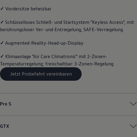
Magazin
✓
Vordersitze beheizbar
Lifestyle
Transport
Familie
✓
Schlüsselloses Schließ- und Startsystem "Keyless Access", mit
Elektromobilität
berührungsloser Ver- und Entriegelung, SAFE-Verriegelung
Volkswagen R
Pannen- und Unfallhilfe
✓
Augmented-Reality-Head-up-Display
Volkswagen Kundenbetreuung
✓
Klimaanlage "Air Care Climatronic" mit 2-Zonen-
Temperaturregelung; freischaltbar: 3-Zonen-Regelung
Jetzt Probefahrt vereinbaren
Pro S
GTX