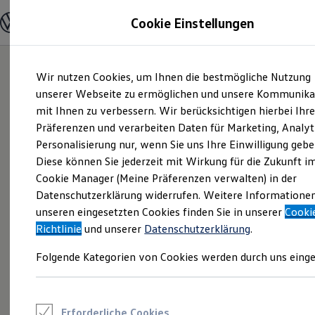
Modelle und Konfigurator
Cookie Einstellungen
Konfigurator
Modelle vergleichen
Konfiguration laden
Zum
Zum
Autosuche
Wir nutzen Cookies, um Ihnen die bestmögliche Nutzung
Hauptinhalt
Footer
Elektroautos
springen
springen
unserer Webseite zu ermöglichen und unsere Kommunika
ENERGY Sondermodelle
Nutzfahrzeuge
mit Ihnen zu verbessern. Wir berücksichtigen hierbei Ihr
SUV und CUV
Präferenzen und verarbeiten Daten für Marketing, Analyt
Familienautos
Personalisierung nur, wenn Sie uns Ihre Einwilligung gebe
Kombis
Kompaktwagen
Diese können Sie jederzeit mit Wirkung für die Zukunft i
Sportwagen
Cookie Manager (Meine Präferenzen verwalten) in der
Schnell verfügbare Fahrzeuge
Angebote und Produkte
Datenschutzerklärung widerrufen. Weitere Informatione
Aktuelle Angebote
unseren eingesetzten Cookies finden Sie in unserer
Cooki
E-Auto-Förderung
Richtlinie
und unserer
Datenschutzerklärung
.
Volkswagen Marktplatz
Die ENERGY Sondermodelle
Folgende Kategorien von Cookies werden durch uns einge
Junge Gebrauchtwagen und Gebrauchtwagen
Volkswagen Zertifizierte Gebrauchtwagen
Elektromobilität bei Gebrauchtwagen
Zubehör- und Serviceangebote
Saisonangebote
Erforderliche Cookies