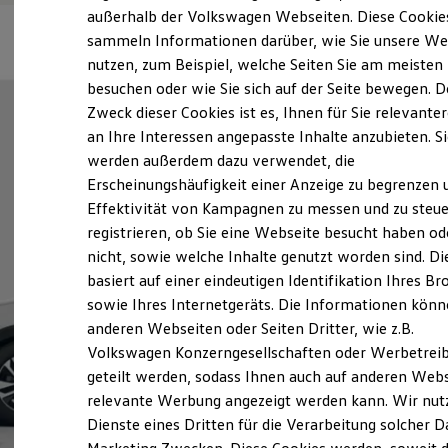
Elektrofahrzeugkonzepte
außerhalb der Volkswagen Webseiten. Diese Cookie
ID. EVERY1
sammeln Informationen darüber, wie Sie unsere We
Reichweite
nutzen, zum Beispiel, welche Seiten Sie am meisten
Reichweite der ID. Modelle
Reichweite im Winter
besuchen oder wie Sie sich auf der Seite bewegen. D
Rekuperation
Zweck dieser Cookies ist es, Ihnen für Sie relevante
Laden
an Ihre Interessen angepasste Inhalte anzubieten. S
Laden unterwegs
Laden Zuhause
werden außerdem dazu verwendet, die
Ladestationen finden
Erscheinungshäufigkeit einer Anzeige zu begrenzen 
Ladezeitensimulator
Effektivität von Kampagnen zu messen und zu steue
Batterie
Sicherheit
registrieren, ob Sie eine Webseite besucht haben od
Garantie und Lebensdauer
nicht, sowie welche Inhalte genutzt worden sind. Di
Nachhaltigkeit
basiert auf einer eindeutigen Identifikation Ihres B
Technologie
Kosten und Kauf
sowie Ihres Internetgeräts. Die Informationen kön
Verbrauchskosten
anderen Webseiten oder Seiten Dritter, wie z.B.
Kaufoptionen
Volkswagen Konzerngesellschaften oder Werbetrei
E-Auto-Förderung
Software und Konnektivität
geteilt werden, sodass Ihnen auch auf anderen Web
Die ID. Software 6
relevante Werbung angezeigt werden kann. Wir nut
ID. Software Versionen und Updates
Dienste eines Dritten für die Verarbeitung solcher D
Digitale Extras
Schnittstellen zu Ihrem ID.