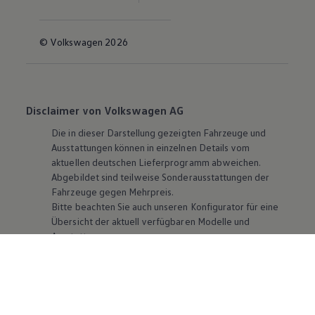
© Volkswagen 2026
Disclaimer von Volkswagen AG
Die in dieser Darstellung gezeigten Fahrzeuge und
Ausstattungen können in einzelnen Details vom
aktuellen deutschen Lieferprogramm abweichen.
Abgebildet sind teilweise Sonderausstattungen der
Fahrzeuge gegen Mehrpreis.
Bitte beachten Sie auch unseren Konfigurator für eine
Übersicht der aktuell verfügbaren Modelle und
Ausstattungen.
Die angegebenen Verbrauchs- und Emissionswerte
beziehen sich nicht auf ein einzelnes Fahrzeug und sind
nicht Bestandteil des Angebots, sondern dienen allein
Vergleichszwecken zwischen den verschiedenen