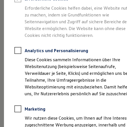
Reifenpakete
Leasing
Erforderliche Cookies helfen dabei, eine Website nu
Leasing-Angebote
zu machen, indem sie Grundfunktionen wie
Kompakt.
Gebrauchtwagen Leasing
Seitennavigation und Zugriff auf sichere Bereiche de
Junge Gebrauchtwagen-Leasing
Elektroauto Leasing
Website ermöglichen. Die Website kann ohne diese
Charismatisch. Coupé.
Kleinwagen-Leasing
Cookies nicht richtig funktionieren.
Leasing ohne Anzahlung
Der Taigo.
Finanzierung
Autokredit mit Schlussrate
Analytics und Personalisierung
Versicherungen und Garantien
Kfz-Versicherung
Diese Cookies sammeln Informationen über Ihre
Restschuldversicherungen
Websitenutzung (beispielsweise Seitenaufrufe,
Garantien
Verweildauer je Seite, Klicks) und ermöglichen uns b
Wartungsverträge
Geschäftskunden
Teilnahme, Ihre Umfrageergebnisse in die
Professional Class bei Volkswagen
Websiteoptimierung mit einzubeziehen. Damit helfe
Großkunden
uns, Ihr Nutzererlebnis persönlich auf Sie zuzuschne
Behörden
Direktkunden
Sonderfahrzeuge
Marketing
Anpfiff zum Gewinn
(
Impressum & Rechtliches
)
Elektromobilität
Wir nutzen diese Cookies, um Ihnen auf Ihre Intere
Elektroautos
zugeschnittene Werbung anzuzeigen, innerhalb und
ID. Tutorials