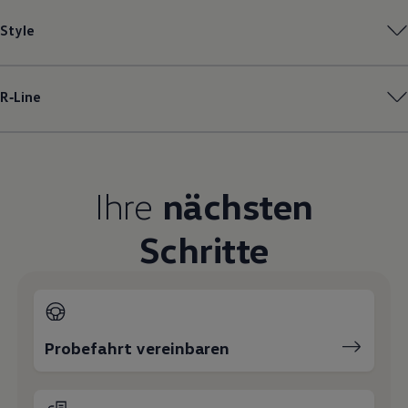
Magazin
Style
Lifestyle
Transport
Familie
Elektromobilität
R‑Line
Volkswagen R
Pannen- und Unfallhilfe
Volkswagen Kundenbetreuung
Ihre
nächsten
Schritte
Probefahrt vereinbaren