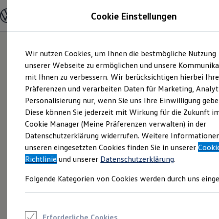
Modelle und Konfigurator
Cookie Einstellungen
Konfigurator
Modelle vergleichen
Konfiguration laden
Zum
Zum
Autosuche
Wir nutzen Cookies, um Ihnen die bestmögliche Nutzung
Hauptinhalt
Footer
Elektroautos
springen
springen
unserer Webseite zu ermöglichen und unsere Kommunika
ENERGY Sondermodelle
Nutzfahrzeuge
mit Ihnen zu verbessern. Wir berücksichtigen hierbei Ihr
SUV und CUV
Präferenzen und verarbeiten Daten für Marketing, Analyt
Familienautos
Personalisierung nur, wenn Sie uns Ihre Einwilligung gebe
Kombis
Kompaktwagen
Diese können Sie jederzeit mit Wirkung für die Zukunft i
Sportwagen
Cookie Manager (Meine Präferenzen verwalten) in der
Schnell verfügbare Fahrzeuge
Angebote und Produkte
Datenschutzerklärung widerrufen. Weitere Informatione
Aktuelle Angebote
unseren eingesetzten Cookies finden Sie in unserer
Cooki
E-Auto-Förderung
Richtlinie
und unserer
Datenschutzerklärung
.
Volkswagen Marktplatz
Die ENERGY Sondermodelle
Folgende Kategorien von Cookies werden durch uns einge
Junge Gebrauchtwagen und Gebrauchtwagen
Volkswagen Zertifizierte Gebrauchtwagen
Elektromobilität bei Gebrauchtwagen
Zubehör- und Serviceangebote
Saisonangebote
Erforderliche Cookies