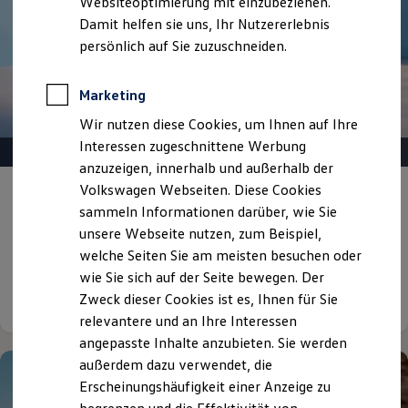
Websiteoptimierung mit einzubeziehen.
Elektrofahrzeugkonzepte
Damit helfen sie uns, Ihr Nutzererlebnis
ID. EVERY1
Reichweite
persönlich auf Sie zuzuschneiden.
Reichweite der ID. Modelle
Reichweite im Winter
Rekuperation
Marketing
Laden
Wir nutzen diese Cookies, um Ihnen auf Ihre
Laden unterwegs
Laden Zuhause
Interessen zugeschnittene Werbung
Ladestationen finden
anzuzeigen, innerhalb und außerhalb der
Ladezeitensimulator
Volkswagen Webseiten. Diese Cookies
Batterie
Gepflegt, geprüft und für gut befunden.
Sicherheit
sammeln Informationen darüber, wie Sie
Volkswagen Zertifizierte
Garantie und Lebensdauer
unsere Webseite nutzen, zum Beispiel,
Nachhaltigkeit
Gebrauchtwagen.
welche Seiten Sie am meisten besuchen oder
Technologie
Kosten und Kauf
wie Sie sich auf der Seite bewegen. Der
Verbrauchskosten
Details ansehen
Zweck dieser Cookies ist es, Ihnen für Sie
Kaufoptionen
relevantere und an Ihre Interessen
E-Auto-Förderung
Software und Konnektivität
angepasste Inhalte anzubieten. Sie werden
Die ID. Software 6
außerdem dazu verwendet, die
ID. Software Versionen und Updates
Erscheinungshäufigkeit einer Anzeige zu
Digitale Extras
Schnittstellen zu Ihrem ID.