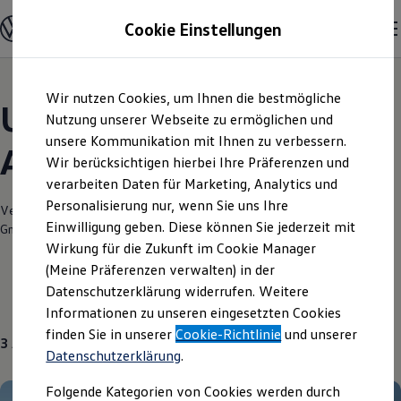
Modelle und Konfigurator
Cookie Einstellungen
Konfigurator
Modelle vergleichen
Konfiguration laden
Zum
Zum
Autosuche
Wir nutzen Cookies, um Ihnen die bestmögliche
Hauptinhalt
Footer
Elektroautos
Unsere aktuellen
springen
springen
Nutzung unserer Webseite zu ermöglichen und
ENERGY Sondermodelle
Nutzfahrzeuge
unsere Kommunikation mit Ihnen zu verbessern.
Angebote und mehr
SUV und CUV
Wir berücksichtigen hierbei Ihre Präferenzen und
Familienautos
verarbeiten Daten für Marketing, Analytics und
Kombis
Kompaktwagen
Personalisierung nur, wenn Sie uns Ihre
Verantwortlich für die Inhalte auf dieser Seite ist die Hahn Automobile
Sportwagen
Einwilligung geben. Diese können Sie jederzeit mit
GmbH + Co. KG
(
Impressum & Rechtliches
)
Schnell verfügbare Fahrzeuge
Angebote und Produkte
Wirkung für die Zukunft im Cookie Manager
Aktuelle Angebote
(Meine Präferenzen verwalten) in der
E-Auto-Förderung
Datenschutzerklärung widerrufen. Weitere
Volkswagen Marktplatz
Über uns
Gebrauchtwagen
Informationen zu unseren eingesetzten Cookies
Die ENERGY Sondermodelle
Junge Gebrauchtwagen und Gebrauchtwagen
finden Sie in unserer
Cookie-Richtlinie
und unserer
3
Angebote
Volkswagen Zertifizierte Gebrauchtwagen
Datenschutzerklärung
.
Elektromobilität bei Gebrauchtwagen
Zubehör- und Serviceangebote
Folgende Kategorien von Cookies werden durch
Saisonangebote