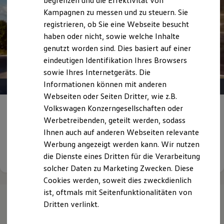
begrenzen und die Effektivität von
Hybridautos
Kampagnen zu messen und zu steuern. Sie
Marke und Erlebnis
registrieren, ob Sie eine Webseite besucht
Volkswagen R und R Experience
R-Modelle
haben oder nicht, sowie welche Inhalte
R Experience
genutzt worden sind. Dies basiert auf einer
Driving Experience
eindeutigen Identifikation Ihres Browsers
Volkswagen entdecken
Werkbesichtigung
sowie Ihres Internetgeräts. Die
Factory visit
Informationen können mit anderen
Lifestyle Shop
Webseiten oder Seiten Dritter, wie z.B.
T-Roc Kollektion
Golf Kollektion
Volkswagen Konzerngesellschaften oder
Dienstwagen mit
Elektro- oder Plug-in-
ID. Kollektion
Werbetreibenden, geteilt werden, sodass
Hybrid Antrieb versteuern
Volkswagen Kollektion
Ihnen auch auf anderen Webseiten relevante
R-Kollektion
GTI Kollektion
Werbung angezeigt werden kann. Wir nutzen
Fußball Drop
Details ansehen
die Dienste eines Dritten für die Verarbeitung
we drive football
solcher Daten zu Marketing Zwecken. Diese
#wedriveproud
Besitzer und Service
Cookies werden, soweit dies zweckdienlich
myVolkswagen
ist, oftmals mit Seitenfunktionalitäten von
Software Updates
Dritten verlinkt.
Service und Ersatzteile
Inspektion und HU/AU
Reparaturen und Checks