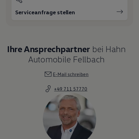
Magazin
Lifestyle
Serviceanfrage stellen
Transport
Familie
Elektromobilität
Volkswagen R
Pannen- und Unfallhilfe
Volkswagen Kundenbetreuung
Ihre Ansprechpartner
bei Hahn
Automobile Fellbach
E-Mail schreiben
+49 711 57770