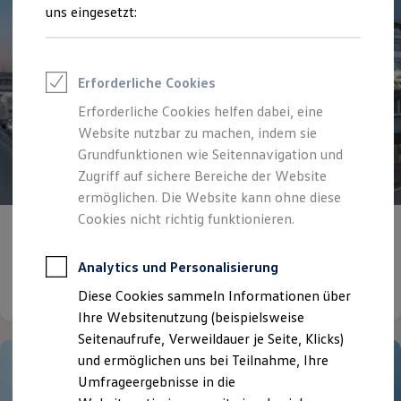
Reifenpakete
uns eingesetzt:
Leasing
Leasing-Angebote
Gebrauchtwagen Leasing
Junge Gebrauchtwagen-Leasing
Erforderliche Cookies
Elektroauto Leasing
Kleinwagen-Leasing
Erforderliche Cookies helfen dabei, eine
Leasing ohne Anzahlung
Website nutzbar zu machen, indem sie
Finanzierung
Autokredit mit Schlussrate
Grundfunktionen wie Seitennavigation und
Versicherungen und Garantien
Zugriff auf sichere Bereiche der Website
Kfz-Versicherung
ermöglichen. Die Website kann ohne diese
Restschuldversicherungen
Garantien
Cookies nicht richtig funktionieren.
Herzlich willkommen bei
der Hahn Gruppe
Wartungsverträge
Geschäftskunden
Professional Class bei Volkswagen
Analytics und Personalisierung
Großkunden
Details ansehen
Diese Cookies sammeln Informationen über
Behörden
Direktkunden
Ihre Websitenutzung (beispielsweise
Sonderfahrzeuge
Seitenaufrufe, Verweildauer je Seite, Klicks)
Anpfiff zum Gewinn
und ermöglichen uns bei Teilnahme, Ihre
Elektromobilität
Elektroautos
Umfrageergebnisse in die
ID. Tutorials