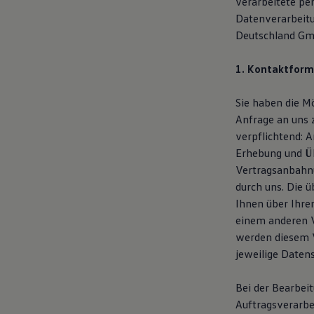
verarbeitete pe
Magazin
Datenverarbeit
Lifestyle
Deutschland Gmb
Transport
Familie
Elektromobilität
1. Kontaktform
Volkswagen R
Pannen- und Unfallhilfe
Volkswagen Kundenbetreuung
Sie haben die M
Anfrage an uns 
verpflichtend: 
Erhebung und Üb
Vertragsanbahnu
durch uns. Die 
Ihnen über Ihre
einem anderen 
werden diesem V
jeweilige Daten
Bei der Bearbei
Auftragsverarbe