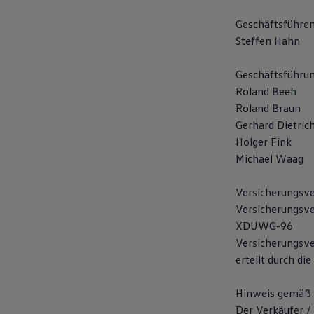
Hybridautos
Marke und Erlebnis
Geschäftsführen
Volkswagen R und R Experience
Steffen Hahn
R-Modelle
R Experience
Driving Experience
Geschäftsführun
Volkswagen entdecken
Roland Beeh
Werkbesichtigung
Roland Braun
Factory visit
Lifestyle Shop
Gerhard Dietric
T-Roc Kollektion
Holger Fink
Golf Kollektion
Michael Waag
ID. Kollektion
Volkswagen Kollektion
R-Kollektion
Versicherungsve
GTI Kollektion
Versicherungsver
Fußball Drop
we drive football
XDUWG-96
#wedriveproud
Versicherungsve
Besitzer und Service
erteilt durch di
myVolkswagen
Software Updates
Service und Ersatzteile
Hinweis gemäß §
Inspektion und HU/AU
Der Verkäufer /
Reparaturen und Checks