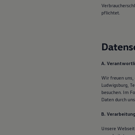
Motorenöl und Flüssigkeiten
Verbraucherschl
Räder und Reifen
pflichtet.
Pannen- und Unfallhilfe
Economy Service
Volkswagen Teile
Zubehör
Modellspezifisches Zubehör
Schutz und Pflege
Datens
Transport
Entertainment und Elektronik
Individualisieren
A. Verantwortl
Wallbox und Ladekabel
Digitale Extras
Dienste für Ihr Modell finden
Wir freuen uns,
Volkswagen Apps, Login und Shop
Ludwigsburg, Te
Handy und Fahrzeug verbinden
Updates für Software, Karten und Radio
besuchen. Im Fo
Über Ihr Auto
Daten durch un
Vorgängermodelle
Kundeninformationen
Volkswagen Kundenbetreuung
B. Verarbeitun
Warn- und Kontrollleuchten
Assistenzsysteme
Unsere Webseite
Digitale Betriebsanleitung
Live Beratung