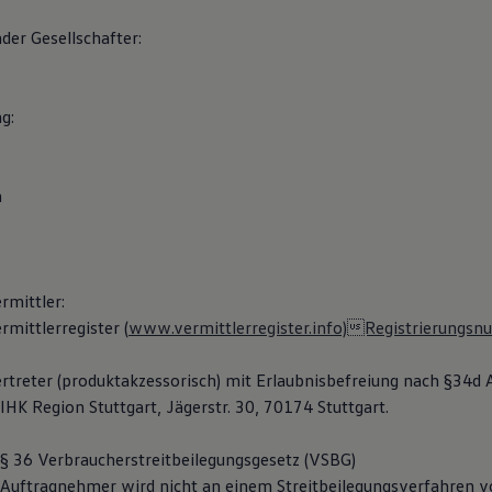
der Gesellschafter:
g:
h
rmittler:
mittlerregister (
www.vermittlerregister.info)Registrierungs
rtreter (produktakzessorisch) mit Erlaubnisbefreiung nach §34d
e IHK Region Stuttgart, Jägerstr. 30, 70174 Stuttgart.
 36 Verbraucherstreitbeilegungsgesetz (VSBG)
 Auftragnehmer wird nicht an einem Streitbeilegungsverfahren v