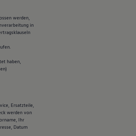
lossen werden,
nverarbeitung in
rtragsklauseln
ufen.
tet haben,
ten)
ice, Ersatzteile,
weck werden von
orname, Ihr
dresse, Datum