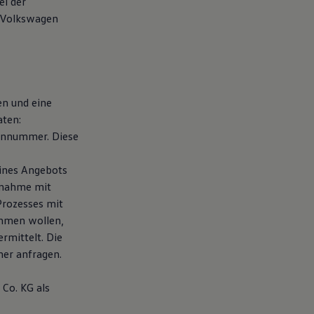
ei der
 Volkswagen
en und eine
aten:
fonnummer. Diese
eines Angebots
fnahme mit
Prozesses mit
ehmen wollen,
rmittelt. Die
er anfragen.
Co. KG als