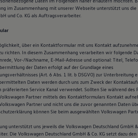
rsonenbezogene Daten im Folgenden näher erläutern möchten. B
ung im Zusammenhang mit unserer Webseite unterstützt uns die
H und Co. KG als Auftragsverarbeiter.
ular
öglichkeit, über ein Kontaktformular mit uns Kontakt aufzunehm
zu richten. In diesem Zusammenhang verarbeiten wir folgende D
Anrede, Vor-/Nachname, E-Mail-Adresse und optional: Titel, Tele
ermittlung der Daten erfolgt auf der Grundlage eines
ngsverhältnisses (Art. 6 Abs. 1 lit. b DSGVO) zur Unterbreitung 
übermittelten Daten werden durch uns zum Zweck der Kontaktau
n präferierten Service Kanal verwendet. Sollten Sie während des 
Volkswagen Partner mittels des Kontaktformulars Kontakt aufn
olkswagen Partner und nicht uns die zuvor genannten Daten übe
schutzerklärung können Sie beim ausgewählten Volkswagen Partn
tung unterstützt uns jeweils die Volkswagen Deutschland GmbH & 
iter. Die Volkswagen Deutschland GmbH & Co. KG setzt dazu den