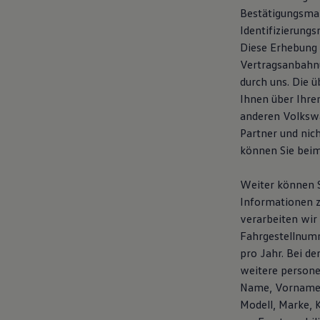
Bestätigungsmai
Identifizierung
Diese Erhebung 
Vertragsanbahnu
durch uns. Die 
Ihnen über Ihre
anderen Volkswa
Partner und nic
können Sie bei
Weiter können S
Informationen z
verarbeiten wir
Fahrgestellnumm
pro Jahr. Bei d
weitere person
Name, Vorname, 
Modell, Marke, 