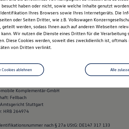
e GmbH + Co. KG
 besucht haben oder nicht, sowie welche Inhalte genutzt worden s
e 59
 Identifikation Ihres Browsers sowie Ihres Internetgeräts. Die 
urg
iten oder Seiten Dritter, wie z.B. Volkswagen Konzerngesellsch
 geteilt werden, sodass Ihnen auch auf anderen Webseiten rel
 2250-0
kann. Wir nutzen die Dienste eines Dritten für die Verarbeitung 
 2250-15
. Diese Cookies werden, soweit dies zweckdienlich ist, oftmals
igsburg@hahn-automobile.de
täten von Dritten verlinkt.
e GmbH + Co. KG
haft: Fellbach
 Amtsgericht Stuttgart
e Cookies ablehnen
Alle zulass
r: HRA 260754
tomobile Komplementär-GmbH
haft: Fellbach
 Amtsgericht Stuttgart
r: HRB 264974
dentifikationsnummer nach § 27a UStG: DE147 317 133