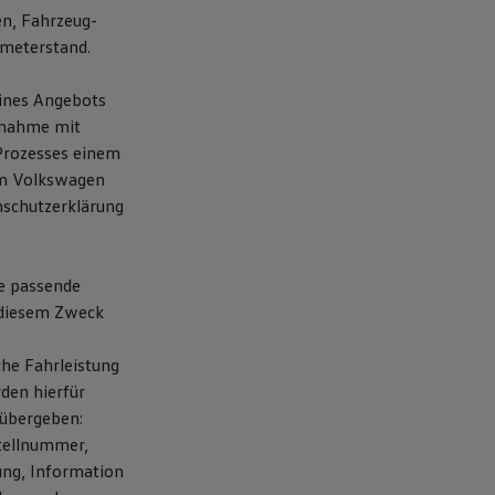
en, Fahrzeug-
ometerstand.
eines Angebots
fnahme mit
 Prozesses einem
em Volkswagen
nschutzerklärung
te passende
 diesem Zweck
che Fahrleistung
den hierfür
übergeben:
tellnummer,
ung, Information