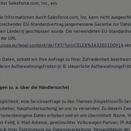
ter Salesforce.com, Inc., ein.
die Informationen durch Salesforce.com, Inc. kann nicht ausgesch
sprechender EU-Standardvertrag (angemessene Garantie zur Date
hen Ländern) geschlossen wurde. Die verwendeten EU-Standardve
 die URL
x.europa.eu/legal-content/de/TXT/?uri=CELEX%3A32021D0914
abr
e Daten, sobald wir Ihre Anfrage zu Ihrer Zufriedenheit beantwor
deren Aufbewahrungsfristen (z. B. steuerliche Aufbewahrungsfris
.
gen (u. a. über die Händlersuche)
glichkeit, eine Serviceanfrage zu den Themen (Inspektion/Öl-Serv
Zubehör, Hauptuntersuchung) an uns zu versenden. Zu diesem Z
rsonenbezogene Daten erhoben und an uns übermittelt: Name, V
ext-Feld), E-Mail-Adresse, gewünschter Volkswagen Partner, IP-A
ng & Ihrer Zustimmung zur Datenverarbeitung, Versanddatum der