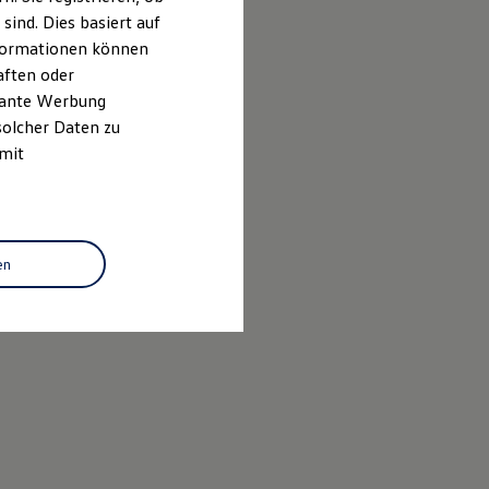
ind. Dies basiert auf
Informationen können
aften oder
evante Werbung
solcher Daten zu
 mit
en