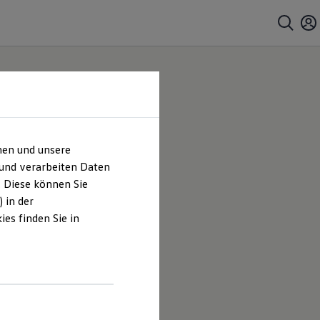
hen und unsere
 Co.
 und verarbeiten Daten
. Diese können Sie
 in der
es finden Sie in
es
tomobile