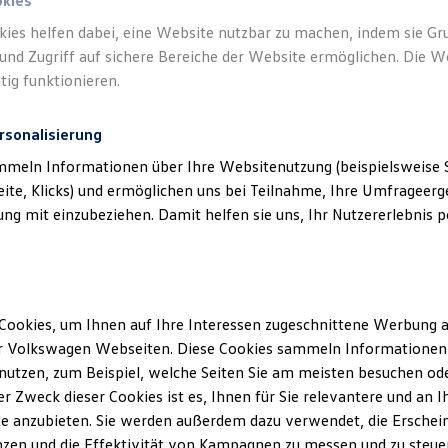
. KG NL Ludwigsburg) als verantwortliche
okies
lten und Angeboten, die auf dieser Website
kies helfen dabei, eine Website nutzbar zu machen, indem sie G
und Zugriff auf sichere Bereiche der Website ermöglichen. Die W
aufgeführt sind.
tig funktionieren.
rsonalisierung
mmeln Informationen über Ihre Websitenutzung (beispielsweise S
eite, Klicks) und ermöglichen uns bei Teilnahme, Ihre Umfrageerge
g mit einzubeziehen. Damit helfen sie uns, Ihr Nutzererlebnis pe
klärung
erminbuchung Online
Cookies, um Ihnen auf Ihre Interessen zugeschnittene Werbung a
r Volkswagen Webseiten. Diese Cookies sammeln Informationen 
utzen, zum Beispiel, welche Seiten Sie am meisten besuchen oder
ssum
r Zweck dieser Cookies ist es, Ihnen für Sie relevantere und an I
e anzubieten. Sie werden außerdem dazu verwendet, die Erschein
zen und die Effektivität von Kampagnen zu messen und zu steuern