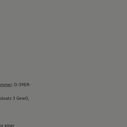
nummer
: D-39ER-
 Absatz 3 GewO,
or einer