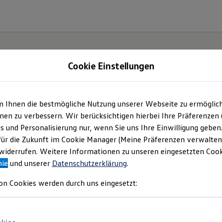
Cookie Einstellungen
m Ihnen die bestmögliche Nutzung unserer Webseite zu ermöglic
n Automobile GmbH +
en zu verbessern. Wir berücksichtigen hierbei Ihre Präferenzen
cs und Personalisierung nur, wenn Sie uns Ihre Einwilligung geben
KG NL Ludwigsburg |
für die Zukunft im Cookie Manager (Meine Präferenzen verwalten)
iderrufen. Weitere Informationen zu unseren eingesetzten Cooki
nie
und unserer
Datenschutzerklärung
.
mpressum & Rechtlich
on Cookies werden durch uns eingesetzt:
nden Sie Informationen über uns (Hahn Au