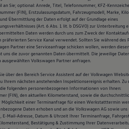
l an Sie; optional: Anrede, Titel, Telefonnummer, KFZ-Kennzeich
snummer (FIN), Erstzulassungsdatum, Fahrzeugmodell, Marke, Kil
und Übermittlung der Daten erfolgt auf der Grundlage eines
ngsverhältnisses (Art. 6 Abs. 1 lit. b DSGVO) zur Unterbreitung 
übermittelten Daten werden durch uns zum Zweck der Kontaktau
n präferierten Service Kanal verwendet. Sollten Sie während des
gen Partner eine Serviceanfrage schicken wollen, werden dies
ht uns die zuvor genannten Daten übermittelt. Die jeweilige Date
m ausgewählten Volkswagen Partner anfragen.
ie über den Bereich Service Assistent auf der Volkwagen Websi
u Ihrem nächsten anstehenden Inspektionsereignis erhalten. Zu
 die folgenden personenbezogenen Informationen von Ihnen:
er (FIN), den aktuellen Kilometerstand, sowie die durchschnittli
er Möglichkeit einer Terminanfrage für einen Werkstatttermin wer
enbezogene Daten erhoben und an die Volkswagen AG sowie uns 
E-Mail-Adresse, Datum & Uhrzeit Ihrer Terminanfrage, Fahrges
Kilometerstand, Bestätigung & Zustimmung Ihrer Datenverarbeit