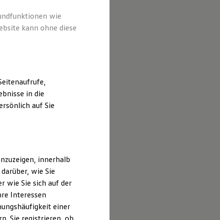
n Anbieter
 speziell
rundfunktionen wie
ebsite kann ohne diese
eitenaufrufe,
bnisse in die
rsönlich auf Sie
nzuzeigen, innerhalb
darüber, wie Sie
 wie Sie sich auf der
hre Interessen
ungshäufigkeit einer
. Sie registrieren, ob