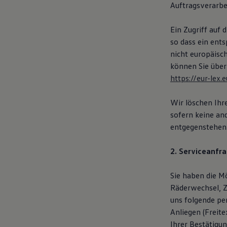
Auftragsverarbei
Ein Zugriff auf 
so dass ein ent
nicht europäisc
können Sie über
https://eur-le
Wir löschen Ihr
sofern keine an
entgegenstehen
2. Serviceanfra
Sie haben die Mö
Räderwechsel, 
uns folgende pe
Anliegen (Freit
Ihrer Bestätigu