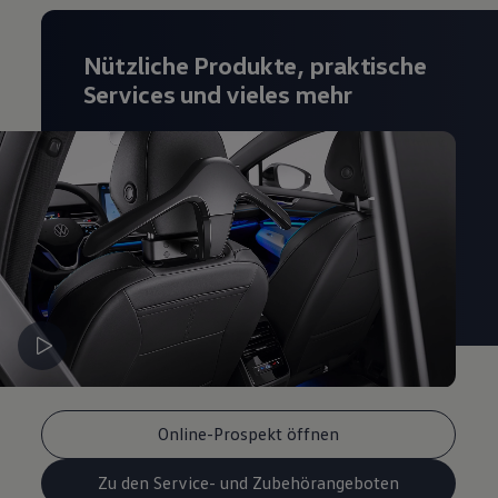
Magazin
Lifestyle
Transport
Nützliche Produkte, praktische
Familie
Services und vieles mehr
Elektromobilität
Volkswagen R
Pannen- und Unfallhilfe
Volkswagen Kundenbetreuung
Online-Prospekt öffnen
Zu den Service- und Zubehörangeboten