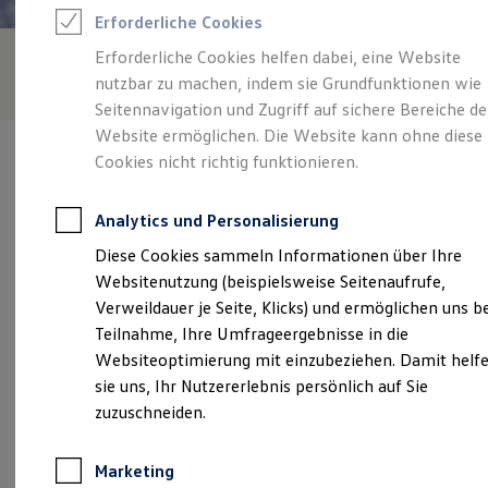
Reifenpakete
Erforderliche Cookies
Leasing
Leasing-Angebote
Erforderliche Cookies helfen dabei, eine Website
Gebrauchtwagen Leasing
nutzbar zu machen, indem sie Grundfunktionen wie
Junge Gebrauchtwagen-Leasing
Elektroauto Leasing
Seitennavigation und Zugriff auf sichere Bereiche de
Kleinwagen-Leasing
Website ermöglichen. Die Website kann ohne diese
Leasing ohne Anzahlung
Cookies nicht richtig funktionieren.
Finanzierung
Autokredit mit Schlussrate
Versicherungen und Garantien
Analytics und Personalisierung
Kfz-Versicherung
Verantwortlich für die Inhalte auf dieser Seite ist die Held - Ströhle
Restschuldversicherungen
Diese Cookies sammeln Informationen über Ihre
GmbH & Co. KG
(
Impressum & Rechtliches
)
Garantien
Websitenutzung (beispielsweise Seitenaufrufe,
Wartungsverträge
Geschäftskunden
Verweildauer je Seite, Klicks) und ermöglichen uns b
Professional Class bei Volkswagen
Unsere 
Teilnahme, Ihre Umfrageergebnisse in die
Großkunden
Websiteoptimierung mit einzubeziehen. Damit helf
Behörden
Direktkunden
sie uns, Ihr Nutzererlebnis persönlich auf Sie
Sonderfahrzeuge
Zum Baggersee 1, 89250 Senden
zuzuschneiden.
Anpfiff zum Gewinn
Elektromobilität
Montag
-
Freitag
07:00
-
17:30
Uhr
Elektroautos
Marketing
ID. Tutorials