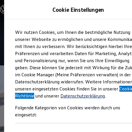
Modelle und Konfigurator
Cookie Einstellungen
Konfigurator
Modelle vergleichen
Konfiguration laden
Zum
Zum
Autosuche
Service
Wir nutzen Cookies, um Ihnen die bestmögliche Nutzung
Hauptinhalt
Footer
Elektroautos
Held und Ströhle
springen
springen
unserer Webseite zu ermöglichen und unsere Kommunika
ENERGY Sondermodelle
Nutzfahrzeuge
mit Ihnen zu verbessern. Wir berücksichtigen hierbei Ihr
SUV und CUV
4.6
|
142 Bewertungen
Präferenzen und verarbeiten Daten für Marketing, Analyt
Familienautos
und Personalisierung nur, wenn Sie uns Ihre Einwilligung
Kombis
Kompaktwagen
geben. Diese können Sie jederzeit mit Wirkung für die Zu
Sportwagen
im Cookie Manager (Meine Präferenzen verwalten) in der
Schnell verfügbare Fahrzeuge
Angebote und Produkte
Datenschutzerklärung widerrufen. Weitere Informatione
Aktuelle Angebote
unseren eingesetzten Cookies finden Sie in unserer
Cooki
E-Auto-Förderung
Richtlinie
und unserer
Datenschutzerklärung
.
Volkswagen Marktplatz
Die ENERGY Sondermodelle
Folgende Kategorien von Cookies werden durch uns
Junge Gebrauchtwagen und Gebrauchtwagen
Volkswagen Zertifizierte Gebrauchtwagen
eingesetzt:
Elektromobilität bei Gebrauchtwagen
Zubehör- und Serviceangebote
Saisonangebote