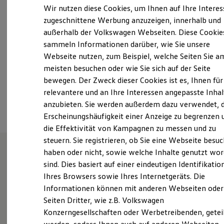
Samstag
Geschlossen
Elektrofahrzeugkonzepte
Wir nutzen diese Cookies, um Ihnen auf Ihre Intere
ID. EVERY1
Sonntag
Geschlossen
zugeschnittene Werbung anzuzeigen, innerhalb und
Reichweite
außerhalb der Volkswagen Webseiten. Diese Cookie
Reichweite der ID. Modelle
info@held-stroehle.de
Reichweite im Winter
sammeln Informationen darüber, wie Sie unsere
Rekuperation
Webseite nutzen, zum Beispiel, welche Seiten Sie a
Laden
+49 7307 94610
meisten besuchen oder wie Sie sich auf der Seite
Laden unterwegs
Laden Zuhause
bewegen. Der Zweck dieser Cookies ist es, Ihnen für
Ladestationen finden
relevantere und an Ihre Interessen angepasste Inhal
Ansprechpartner
Ladezeitensimulator
anzubieten. Sie werden außerdem dazu verwendet, d
Batterie
Sicherheit
Erscheinungshäufigkeit einer Anzeige zu begrenzen 
Garantie und Lebensdauer
die Effektivität von Kampagnen zu messen und zu
Nachhaltigkeit
steuern. Sie registrieren, ob Sie eine Webseite besuc
Technologie
Kosten und Kauf
haben oder nicht, sowie welche Inhalte genutzt wo
Verbrauchskosten
sind. Dies basiert auf einer eindeutigen Identifikatio
Unsere Leistungen
im
Kaufoptionen
Ihres Browsers sowie Ihres Internetgeräts. Die
E-Auto-Förderung
Überblick
Software und Konnektivität
Informationen können mit anderen Webseiten oder
Die ID. Software 6
Seiten Dritter, wie z.B. Volkswagen
ID. Software Versionen und Updates
Gebrauchtwagen
Konzerngesellschaften oder Werbetreibenden, getei
Digitale Extras
Schnittstellen zu Ihrem ID.