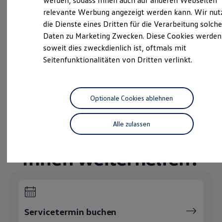
werden, sodass Ihnen auch auf anderen Webseiten
Service
Hybridautos
relevante Werbung angezeigt werden kann. Wir nut
Marke und Erlebnis
Volkswagen Economy
die Dienste eines Dritten für die Verarbeitung solche
Volkswagen R und R Experience
R-Modelle
Service
Daten zu Marketing Zwecken. Diese Cookies werden
R Experience
soweit dies zweckdienlich ist, oftmals mit
Driving Experience
Unfall
Spezialist
Seitenfunktionalitäten von Dritten verlinkt.
Volkswagen entdecken
Werkbesichtigung
Online-Fahrzeugbewertung
Factory visit
Lifestyle Shop
Volkswagen Fleet
Service
T-Roc Kollektion
Optionale Cookies ablehnen
Golf Kollektion
ID. Kollektion
Volkswagen Kollektion
Alle zulassen
Wie können wir
R-Kollektion
GTI Kollektion
Fußball Drop
Ihnen weiterhelfen?
we drive football
#wedriveproud
Besitzer und Service
myVolkswagen
Software Updates
Service und Ersatzteile
Servicetermin buchen
Inspektion und HU/AU
Reparaturen und Checks