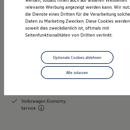
werden, sodass Ihnen auch auf anderen Webseiten
Hybridautos
relevante Werbung angezeigt werden kann. Wir nut
Marke und Erlebnis
die Dienste eines Dritten für die Verarbeitung solche
Volkswagen R und R Experience
R-Modelle
Serviceanfrage stellen
Daten zu Marketing Zwecken. Diese Cookies werden
R Experience
soweit dies zweckdienlich ist, oftmals mit
Driving Experience
Seitenfunktionalitäten von Dritten verlinkt.
Volkswagen entdecken
Werkbesichtigung
Factory visit
Lifestyle Shop
Unsere Leistungen
im
T-Roc Kollektion
Optionale Cookies ablehnen
Golf Kollektion
Überblick
ID. Kollektion
Volkswagen Kollektion
Alle zulassen
R-Kollektion
Neuwagen &
Gebrauchtwagen
GTI Kollektion
Fußball Drop
Service
we drive football
#wedriveproud
Volkswagen Economy
Besitzer und Service
Service
myVolkswagen
Software Updates
Service und Ersatzteile
Inspektion und HU/AU
Reparaturen und Checks