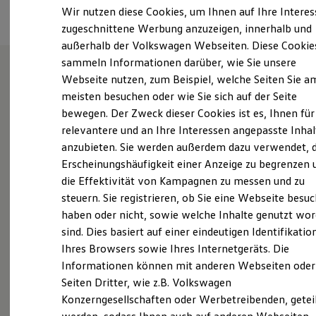
Elektrofahrzeugkonzepte
Wir nutzen diese Cookies, um Ihnen auf Ihre Intere
ID. EVERY1
zugeschnittene Werbung anzuzeigen, innerhalb und
Reichweite
außerhalb der Volkswagen Webseiten. Diese Cookie
Reichweite der ID. Modelle
Reichweite im Winter
sammeln Informationen darüber, wie Sie unsere
Rekuperation
Webseite nutzen, zum Beispiel, welche Seiten Sie a
Laden
Wie können wir
meisten besuchen oder wie Sie sich auf der Seite
Laden unterwegs
Laden Zuhause
bewegen. Der Zweck dieser Cookies ist es, Ihnen für
Ladestationen finden
Ihnen weiterhelfen?
relevantere und an Ihre Interessen angepasste Inhal
Ladezeitensimulator
anzubieten. Sie werden außerdem dazu verwendet, d
Batterie
Sicherheit
Erscheinungshäufigkeit einer Anzeige zu begrenzen 
Garantie und Lebensdauer
die Effektivität von Kampagnen zu messen und zu
Nachhaltigkeit
steuern. Sie registrieren, ob Sie eine Webseite besuc
Technologie
Probefahrt vereinbaren
Kosten und Kauf
haben oder nicht, sowie welche Inhalte genutzt wo
Verbrauchskosten
sind. Dies basiert auf einer eindeutigen Identifikatio
Kaufoptionen
Ihres Browsers sowie Ihres Internetgeräts. Die
E-Auto-Förderung
Software und Konnektivität
Informationen können mit anderen Webseiten oder
Die ID. Software 6
Seiten Dritter, wie z.B. Volkswagen
ID. Software Versionen und Updates
Fahrzeugangebot anfordern
Konzerngesellschaften oder Werbetreibenden, getei
Digitale Extras
Schnittstellen zu Ihrem ID.