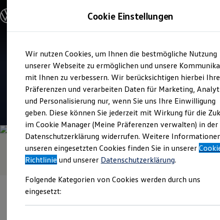
Modelle und Konfigurator
Cookie Einstellungen
Konfigurator
Modelle vergleichen
Konfiguration laden
Zum
Zum
Autosuche
Verkauf und Service
Wir nutzen Cookies, um Ihnen die bestmögliche Nutzung
Hauptinhalt
Footer
Elektroautos
Hercher Die Service Familie
springen
springen
unserer Webseite zu ermöglichen und unsere Kommunika
ENERGY Sondermodelle
Nutzfahrzeuge
mit Ihnen zu verbessern. Wir berücksichtigen hierbei Ihr
Riesa
SUV und CUV
Präferenzen und verarbeiten Daten für Marketing, Analyt
Familienautos
und Personalisierung nur, wenn Sie uns Ihre Einwilligung
Kombis
4.6
|
203 Bewertungen
Kompaktwagen
geben. Diese können Sie jederzeit mit Wirkung für die Zu
Sportwagen
im Cookie Manager (Meine Präferenzen verwalten) in der
Schnell verfügbare Fahrzeuge
Angebote und Produkte
Datenschutzerklärung widerrufen. Weitere Informatione
Aktuelle Angebote
unseren eingesetzten Cookies finden Sie in unserer
Cooki
E-Auto-Förderung
Richtlinie
und unserer
Datenschutzerklärung
.
Volkswagen Marktplatz
Die ENERGY Sondermodelle
Folgende Kategorien von Cookies werden durch uns
Junge Gebrauchtwagen und Gebrauchtwagen
Volkswagen Zertifizierte Gebrauchtwagen
eingesetzt:
Elektromobilität bei Gebrauchtwagen
Zubehör- und Serviceangebote
Saisonangebote