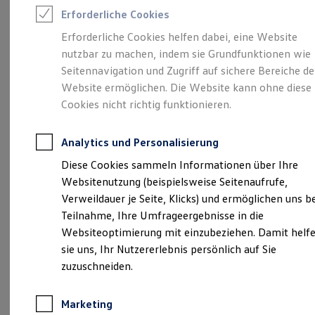
Reifenpakete
Verantwortlich für die Inhalte auf dieser Seite ist die Hercher Die
Erforderliche Cookies
Leasing
Service Familie GmbH
(
Impressum & Rechtliches
)
Leasing-Angebote
Erforderliche Cookies helfen dabei, eine Website
Gebrauchtwagen Leasing
nutzbar zu machen, indem sie Grundfunktionen wie
Junge Gebrauchtwagen-Leasing
Elektroauto Leasing
Seitennavigation und Zugriff auf sichere Bereiche de
Unsere 
Kleinwagen-Leasing
Website ermöglichen. Die Website kann ohne diese
Leasing ohne Anzahlung
Cookies nicht richtig funktionieren.
Finanzierung
Autokredit mit Schlussrate
Hauptstraße 68a, 01587 Riesa
Versicherungen und Garantien
Analytics und Personalisierung
Kfz-Versicherung
Montag
-
Freitag
07:00
-
18:00
Uhr
Restschuldversicherungen
Diese Cookies sammeln Informationen über Ihre
Garantien
Samstag
Geschlossen
Websitenutzung (beispielsweise Seitenaufrufe,
Wartungsverträge
Sonntag
Geschlossen
Geschäftskunden
Verweildauer je Seite, Klicks) und ermöglichen uns b
Professional Class bei Volkswagen
Teilnahme, Ihre Umfrageergebnisse in die
Großkunden
info.riesa@hercher-servicefamilie.de
Websiteoptimierung mit einzubeziehen. Damit helf
Behörden
Direktkunden
sie uns, Ihr Nutzererlebnis persönlich auf Sie
Sonderfahrzeuge
+49 3525 72450
zuzuschneiden.
Anpfiff zum Gewinn
Elektromobilität
Elektroautos
Marketing
Ansprechpartner
ID. Tutorials