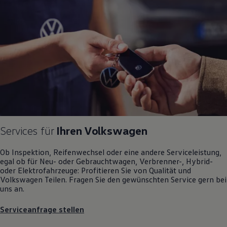
Motorenöl und Flüssigkeiten
Räder und Reifen
Pannen- und Unfallhilfe
Economy Service
Volkswagen Teile
Zubehör
Modellspezifisches Zubehör
Schutz und Pflege
Transport
Entertainment und Elektronik
Individualisieren
Wallbox und Ladekabel
Digitale Extras
Dienste für Ihr Modell finden
Services für
Ihren
Volkswagen
Volkswagen Apps, Login und Shop
Handy und Fahrzeug verbinden
Ob Inspektion, Reifenwechsel oder eine andere Serviceleistung,
Updates für Software, Karten und Radio
egal ob für Neu- oder
Gebrauchtwagen
, Verbrenner-, Hybrid-
Über Ihr Auto
oder Elektrofahrzeuge: Profitieren Sie von Qualität und
Vorgängermodelle
Volkswagen
Teilen. Fragen Sie den gewünschten
Service
gern bei
Kundeninformationen
uns an.
Volkswagen Kundenbetreuung
Warn- und Kontrollleuchten
Assistenzsysteme
Serviceanfrage stellen
Digitale Betriebsanleitung
Live Beratung