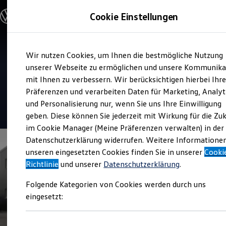
Modelle und Konfigurator
Cookie Einstellungen
Konfigurator
Modelle vergleichen
Konfiguration laden
Zum
Zum
Autosuche
Service
Wir nutzen Cookies, um Ihnen die bestmögliche Nutzung
Hauptinhalt
Footer
Elektroautos
Herting und Otter
springen
springen
unserer Webseite zu ermöglichen und unsere Kommunika
ENERGY Sondermodelle
Nutzfahrzeuge
mit Ihnen zu verbessern. Wir berücksichtigen hierbei Ihr
Automobile
SUV und CUV
Präferenzen und verarbeiten Daten für Marketing, Analyt
Familienautos
und Personalisierung nur, wenn Sie uns Ihre Einwilligung
Kombis
4.9
|
151 Bewertungen
Kompaktwagen
geben. Diese können Sie jederzeit mit Wirkung für die Zu
Sportwagen
im Cookie Manager (Meine Präferenzen verwalten) in der
Schnell verfügbare Fahrzeuge
Angebote und Produkte
Datenschutzerklärung widerrufen. Weitere Informatione
Aktuelle Angebote
unseren eingesetzten Cookies finden Sie in unserer
Cooki
E-Auto-Förderung
Richtlinie
und unserer
Datenschutzerklärung
.
Volkswagen Marktplatz
Die ENERGY Sondermodelle
Folgende Kategorien von Cookies werden durch uns
Junge Gebrauchtwagen und Gebrauchtwagen
Volkswagen Zertifizierte Gebrauchtwagen
eingesetzt:
Elektromobilität bei Gebrauchtwagen
Zubehör- und Serviceangebote
Saisonangebote