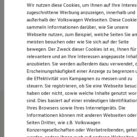
Montag
-
Freitag
07:00
-
18:00
Uhr
Elektrofahrzeugkonzepte
Wir nutzen diese Cookies, um Ihnen auf Ihre Intere
ID. EVERY1
Samstag
09:00
-
16:00
Uhr
zugeschnittene Werbung anzuzeigen, innerhalb und
Reichweite
Sonntag
Geschlossen
außerhalb der Volkswagen Webseiten. Diese Cookie
Reichweite der ID. Modelle
Reichweite im Winter
sammeln Informationen darüber, wie Sie unsere
Rekuperation
Webseite nutzen, zum Beispiel, welche Seiten Sie a
info@hertingotter.de
Laden
meisten besuchen oder wie Sie sich auf der Seite
Laden unterwegs
Laden Zuhause
+49 6109 76340
bewegen. Der Zweck dieser Cookies ist es, Ihnen für
Ladestationen finden
relevantere und an Ihre Interessen angepasste Inhal
Ladezeitensimulator
anzubieten. Sie werden außerdem dazu verwendet, d
Batterie
Ansprechpartner
Sicherheit
Erscheinungshäufigkeit einer Anzeige zu begrenzen 
Garantie und Lebensdauer
die Effektivität von Kampagnen zu messen und zu
Nachhaltigkeit
steuern. Sie registrieren, ob Sie eine Webseite besuc
Technologie
Kosten und Kauf
haben oder nicht, sowie welche Inhalte genutzt wo
Verbrauchskosten
sind. Dies basiert auf einer eindeutigen Identifikatio
Kaufoptionen
Ihres Browsers sowie Ihres Internetgeräts. Die
E-Auto-Förderung
Willkommen bei Herting und
Software und Konnektivität
Informationen können mit anderen Webseiten oder
Die ID. Software 6
Otter Automobile GmbH
Seiten Dritter, wie z.B. Volkswagen
ID. Software Versionen und Updates
Konzerngesellschaften oder Werbetreibenden, getei
Digitale Extras
Schnittstellen zu Ihrem ID.