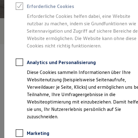
Reifenpakete
Erforderliche Cookies
Leasing
Leasing-Angebote
Erforderliche Cookies helfen dabei, eine Website
Gebrauchtwagen Leasing
nutzbar zu machen, indem sie Grundfunktionen wie
Junge Gebrauchtwagen-Leasing
Elektroauto Leasing
Seitennavigation und Zugriff auf sichere Bereiche de
Kleinwagen-Leasing
Website ermöglichen. Die Website kann ohne diese
Leasing ohne Anzahlung
Cookies nicht richtig funktionieren.
Finanzierung
Autokredit mit Schlussrate
Versicherungen und Garantien
Analytics und Personalisierung
Kfz-Versicherung
Restschuldversicherungen
Diese Cookies sammeln Informationen über Ihre
Garantien
Verantwortlich für die Inhalte auf dieser Seite ist die Herting &
Websitenutzung (beispielsweise Seitenaufrufe,
Wartungsverträge
Otter Automobile GmbH
(
Impressum & Rechtliches
)
Geschäftskunden
Verweildauer je Seite, Klicks) und ermöglichen uns b
Professional Class bei Volkswagen
Teilnahme, Ihre Umfrageergebnisse in die
Großkunden
Websiteoptimierung mit einzubeziehen. Damit helf
Behörden
Unsere 
Direktkunden
sie uns, Ihr Nutzererlebnis persönlich auf Sie
Sonderfahrzeuge
zuzuschneiden.
Anpfiff zum Gewinn
Elektromobilität
Bruno-Dressler-Straße 1, 63477 Maintal
Elektroautos
Marketing
ID. Tutorials