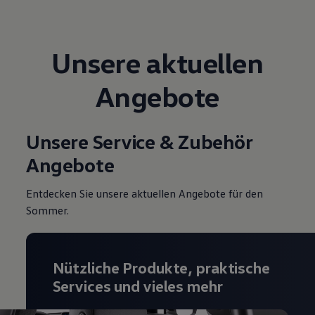
Magazin
Lifestyle
Transport
Familie
Unsere aktuellen
Elektromobilität
Volkswagen R
Angebote
Pannen- und Unfallhilfe
Volkswagen Kundenbetreuung
Unsere Service & Zubehör
Angebote
Entdecken Sie unsere aktuellen Angebote für den
Sommer.
Nützliche Produkte, praktische
Services und vieles mehr